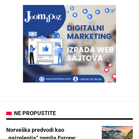
NE PROPUSTITE
Norveška predvodi kao
„najzelenija“ zemlja Evrope: