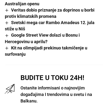
Australijan openu
Veritas dobio priznanje za doprinos u borbi
protiv klimatskih promena
Svetski mega car Rambo Amadeus 12. jula
stiže u Niš
Google Street View dolazi u Bosnu i
Hercegovinu u aprilu?
Kit na olimpijadi prekinuo takmičenje u
surfovanju
BUDITE U TOKU 24H!
Ostanite informisani o najnovijim
događajima I trendovima u svetu i na
Balkanu.