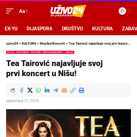
Aa
EX-YU
DIJASPORA
DRUŠTVO
KULTURA
ZABA
uzivo24
>
KULTURA
>
Muzika/Koncerti
>
Tea Tairović najavljuje svoj prvi koncert u Nišu!
EX-YU
IZDVAJAMO
KULTURA
MUZIKA/KONCERTI
SRBIJA
Tea Tairović najavljuje svoj
prvi koncert u Nišu!
septembar 21, 2024