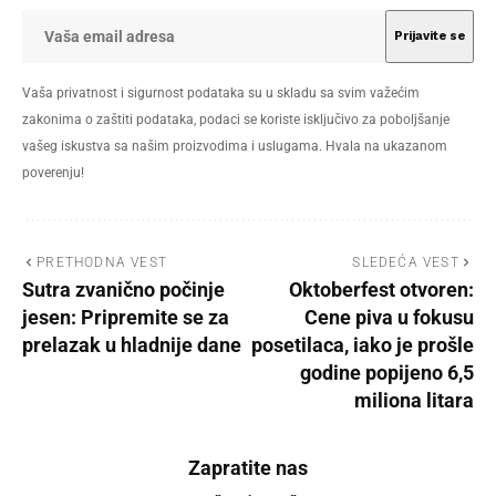
Vaša privatnost i sigurnost podataka su u skladu sa svim važećim
zakonima o zaštiti podataka, podaci se koriste isključivo za poboljšanje
vašeg iskustva sa našim proizvodima i uslugama. Hvala na ukazanom
poverenju!
PRETHODNA VEST
SLEDEĆA VEST
Sutra zvanično počinje
Oktoberfest otvoren:
jesen: Pripremite se za
Cene piva u fokusu
prelazak u hladnije dane
posetilaca, iako je prošle
godine popijeno 6,5
miliona litara
Zapratite nas