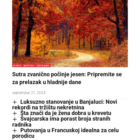
BIZNIS
DRUŠTVO
IZDVAJAMO
Sutra zvanično počinje jesen: Pripremite se
za prelazak u hladnije dane
septembar 21, 2024
Luksuzno stanovanje u Banjaluci: Novi
rekordi na tržištu nekretnina
Šta znači da je žena dobra u krevetu
Švajcarska ima porast broja stranih
radnika
Putovanja u Francuskoj idealna za celu
porodicu