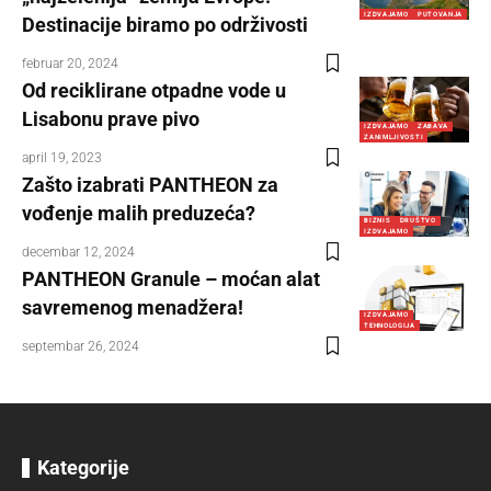
IZDVAJAMO
PUTOVANJA
Destinacije biramo po održivosti
februar 20, 2024
Od reciklirane otpadne vode u
Lisabonu prave pivo
IZDVAJAMO
ZABAVA
ZANIMLJIVOSTI
april 19, 2023
Zašto izabrati PANTHEON za
vođenje malih preduzeća?
BIZNIS
DRUŠTVO
IZDVAJAMO
decembar 12, 2024
PANTHEON Granule – moćan alat
savremenog menadžera!
IZDVAJAMO
TEHNOLOGIJA
septembar 26, 2024
Kategorije