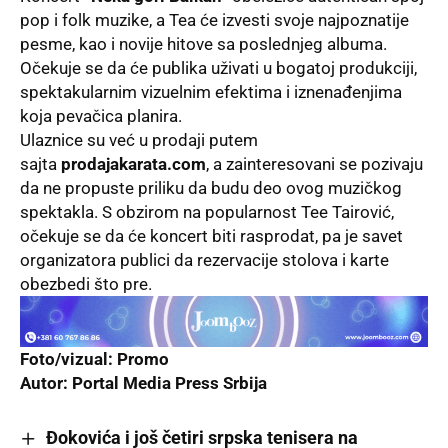
pop i folk muzike, a Tea će izvesti svoje najpoznatije
pesme, kao i novije hitove sa poslednjeg albuma.
Očekuje se da će publika uživati u bogatoj produkciji,
spektakularnim vizuelnim efektima i iznenađenjima
koja pevačica planira.
Ulaznice su već u prodaji putem
sajta
prodajakarata.com
, a zainteresovani se pozivaju
da ne propuste priliku da budu deo ovog muzičkog
spektakla. S obzirom na popularnost Tee Tairović,
očekuje se da će koncert biti rasprodat, pa je savet
organizatora publici da rezervacije stolova i karte
obezbedi što pre.
Foto/vizual: Promo
Autor:
Portal Media Press Srbija
Đokovića i još četiri srpska tenisera na