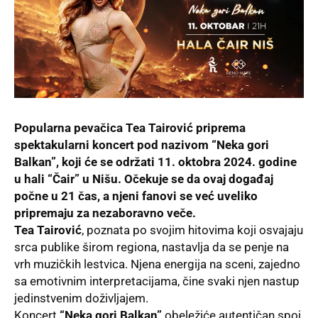
Popularna pevačica Tea Tairović priprema
spektakularni koncert pod nazivom “Neka gori
Balkan”, koji će se održati 11. oktobra 2024. godine
u hali “Čair” u Nišu. Očekuje se da ovaj događaj
počne u 21 čas, a njeni fanovi se već uveliko
pripremaju za nezaboravno veče.
Tea Tairović
, poznata po svojim hitovima koji osvajaju
srca publike širom regiona, nastavlja da se penje na
vrh muzičkih lestvica. Njena energija na sceni, zajedno
sa emotivnim interpretacijama, čine svaki njen nastup
jedinstvenim doživljajem.
Koncert
“Neka gori Balkan”
obeležiće autentičan spoj