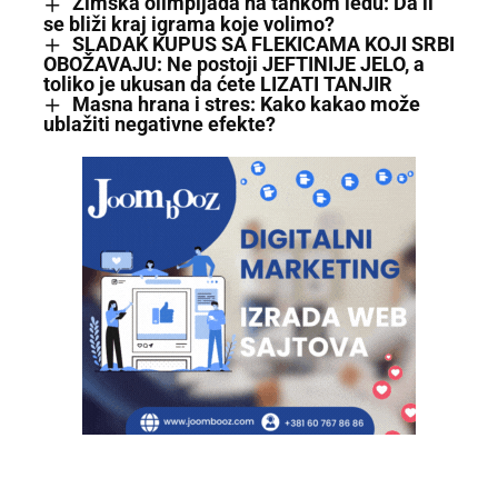
Zimska olimpijada na tankom ledu: Da li
se bliži kraj igrama koje volimo?
SLADAK KUPUS SA FLEKICAMA KOJI SRBI
OBOŽAVAJU: Ne postoji JEFTINIJE JELO, a
toliko je ukusan da ćete LIZATI TANJIR
Masna hrana i stres: Kako kakao može
ublažiti negativne efekte?