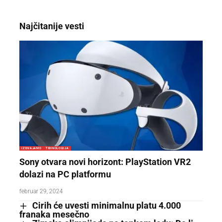
Najčitanije vesti
IZDVAJAMO
TEHNOLOGIJA
Sony otvara novi horizont: PlayStation VR2
dolazi na PC platformu
februar 29, 2024
Cirih će uvesti minimalnu platu 4.000
franaka mesečno