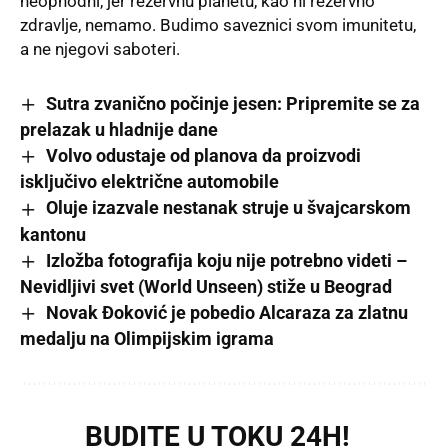
neophodni, jer rezervnu planetu, kao ni rezervno
zdravlje, nemamo. Budimo saveznici svom imunitetu,
a ne njegovi saboteri.
Sutra zvanično počinje jesen: Pripremite se za
prelazak u hladnije dane
Volvo odustaje od planova da proizvodi
isključivo električne automobile
Oluje izazvale nestanak struje u švajcarskom
kantonu
Izložba fotografija koju nije potrebno videti –
Nevidljivi svet (World Unseen) stiže u Beograd
Novak Đoković je pobedio Alcaraza za zlatnu
medalju na Olimpijskim igrama
BUDITE U TOKU 24H!