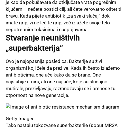
je kao da pokušavate da otključate vrata pogrešnim
ključem – nećete postići cilj, ali ćete verovatno oštetiti
bravu. Kada pijete antibiotik „za svaki slučaj“ dok
imate grip, vi ne lečite grip, već izlažete svoje telo
nepotrebnim toksinima i nuspojavama.
Stvaranje neuništivih
„superbakterija“
Ovo je najopasnija posledica. Bakterije su živi
organizmi koji žele da prežive. Kada ih često izlažemo
antibioticima, one uče kako da se brane. One
najslabije umiru, ali one najjače, koje su slučajno
mutirale, preživljavaju, razmnožavaju se i prenose tu
otpornost na nove generacije.
Getty Images
Tako nastaju takozvane superbakterije (poput MRSA