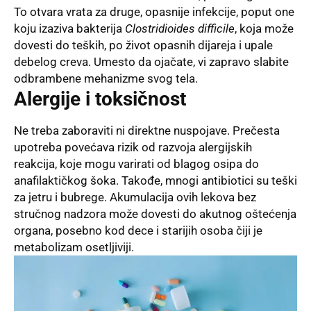
To otvara vrata za druge, opasnije infekcije, poput one
koju izaziva bakterija
Clostridioides difficile
, koja može
dovesti do teških, po život opasnih dijareja i upale
debelog creva. Umesto da ojačate, vi zapravo slabite
odbrambene mehanizme svog tela.
Alergije i toksičnost
Ne treba zaboraviti ni direktne nuspojave. Prečesta
upotreba povećava rizik od razvoja alergijskih
reakcija, koje mogu varirati od blagog osipa do
anafilaktičkog šoka. Takođe, mnogi antibiotici su teški
za jetru i bubrege. Akumulacija ovih lekova bez
stručnog nadzora može dovesti do akutnog oštećenja
organa, posebno kod dece i starijih osoba čiji je
metabolizam osetljiviji.