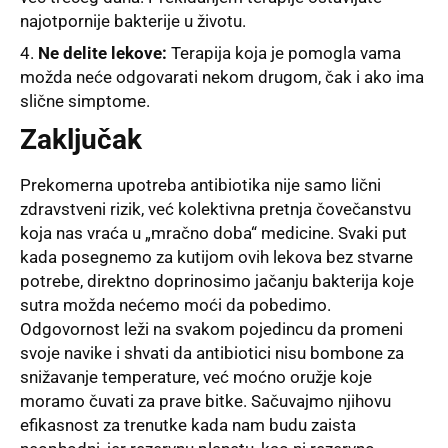
najotpornije bakterije u životu.
Ne delite lekove:
Terapija koja je pomogla vama
možda neće odgovarati nekom drugom, čak i ako ima
slične simptome.
Zaključak
Prekomerna upotreba antibiotika nije samo lični
zdravstveni rizik, već kolektivna pretnja čovečanstvu
koja nas vraća u „mračno doba“ medicine. Svaki put
kada posegnemo za kutijom ovih lekova bez stvarne
potrebe, direktno doprinosimo jačanju bakterija koje
sutra možda nećemo moći da pobedimo.
Odgovornost leži na svakom pojedincu da promeni
svoje navike i shvati da antibiotici nisu bombone za
snižavanje temperature, već moćno oružje koje
moramo čuvati za prave bitke. Sačuvajmo njihovu
efikasnost za trenutke kada nam budu zaista