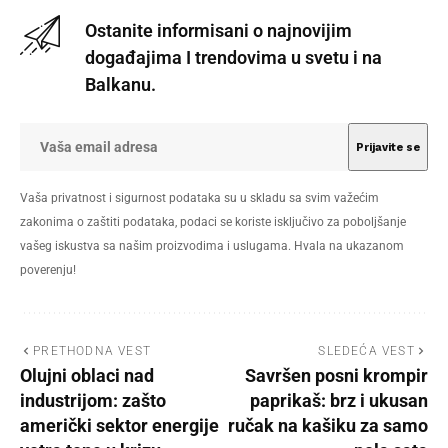
Ostanite informisani o najnovijim
događajima I trendovima u svetu i na
Balkanu.
Vaša privatnost i sigurnost podataka su u skladu sa svim važećim
zakonima o zaštiti podataka, podaci se koriste isključivo za poboljšanje
vašeg iskustva sa našim proizvodima i uslugama. Hvala na ukazanom
poverenju!
PRETHODNA VEST
SLEDEĆA VEST
Olujni oblaci nad
Savršen posni krompir
industrijom: zašto
paprikaš: brz i ukusan
američki sektor energije
ručak na kašiku za samo