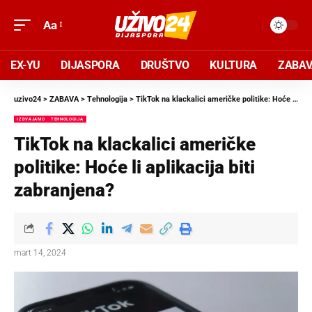
Aa
EX-YU
DIJASPORA
DRUŠTVO
KULTURA
ZABA
uzivo24
>
ZABAVA
>
Tehnologija
>
TikTok na klackalici američke politike: Hoće li aplikacija biti zabranjena?
IZDVAJAMO
TEHNOLOGIJA
TikTok na klackalici američke
politike: Hoće li aplikacija biti
zabranjena?
mart 14, 2024