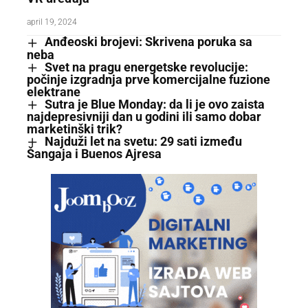
april 19, 2024
Anđeoski brojevi: Skrivena poruka sa
neba
Svet na pragu energetske revolucije:
počinje izgradnja prve komercijalne fuzione
elektrane
Sutra je Blue Monday: da li je ovo zaista
najdepresivniji dan u godini ili samo dobar
marketinški trik?
Najduži let na svetu: 29 sati između
Šangaja i Buenos Ajresa