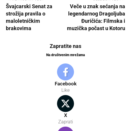
Švajcarski Senat za
Veče u znak sećanja na
strožija pravila o
legendarnog Dragoljuba
maloletničkim
Đuričića: Filmska i
brakovima
muzička počast u Kotoru
Zapratite nas
Na društvenim mrežama
Facebook
Like
X
Zaprati