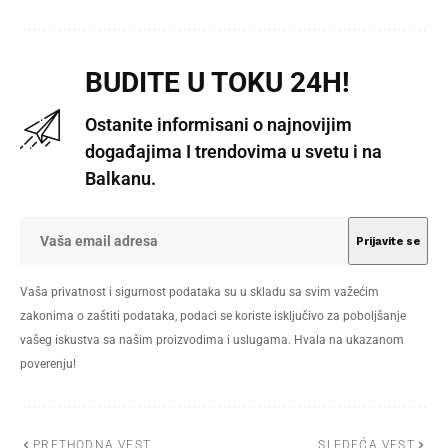
BUDITE U TOKU 24H!
Ostanite informisani o najnovijim
događajima I trendovima u svetu i na
Balkanu.
Vaša privatnost i sigurnost podataka su u skladu sa svim važećim
zakonima o zaštiti podataka, podaci se koriste isključivo za poboljšanje
vašeg iskustva sa našim proizvodima i uslugama. Hvala na ukazanom
poverenju!
PRETHODNA VEST
SLEDEĆA VEST