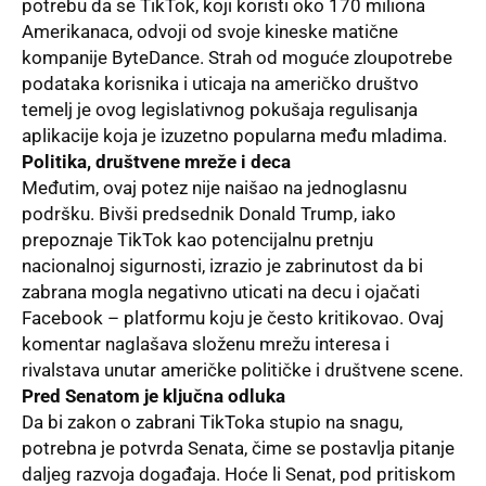
potrebu da se TikTok, koji koristi oko 170 miliona
Amerikanaca, odvoji od svoje kineske matične
kompanije ByteDance. Strah od moguće zloupotrebe
podataka korisnika i uticaja na američko društvo
temelj je ovog legislativnog pokušaja regulisanja
aplikacije koja je izuzetno popularna među mladima.
Politika, društvene mreže i deca
Međutim, ovaj potez nije naišao na jednoglasnu
podršku. Bivši predsednik Donald Trump, iako
prepoznaje TikTok kao potencijalnu pretnju
nacionalnoj sigurnosti, izrazio je zabrinutost da bi
zabrana mogla negativno uticati na decu i ojačati
Facebook – platformu koju je često kritikovao. Ovaj
komentar naglašava složenu mrežu interesa i
rivalstava unutar američke političke i društvene scene.
Pred Senatom je ključna odluka
Da bi zakon o zabrani TikToka stupio na snagu,
potrebna je potvrda Senata, čime se postavlja pitanje
daljeg razvoja događaja. Hoće li Senat, pod pritiskom