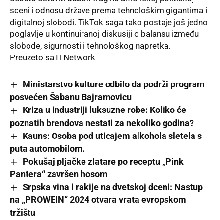
sceni i odnosu države prema tehnološkim gigantima i
digitalnoj slobodi. TikTok saga tako postaje još jedno
poglavlje u kontinuiranoj diskusiji o balansu između
slobode, sigurnosti i tehnološkog napretka.
Preuzeto sa
ITNetwork
Ministarstvo kulture odbilo da podrži program
posvećen Šabanu Bajramovicu
Kriza u industriji luksuzne robe: Koliko će
poznatih brendova nestati za nekoliko godina?
Kauns: Osoba pod uticajem alkohola sletela s
puta automobilom.
Pokušaj pljačke zlatare po receptu „Pink
Pantera“ završen hosom
Srpska vina i rakije na dvetskoj dceni: Nastup
na „PROWEIN“ 2024 otvara vrata evropskom
tržištu