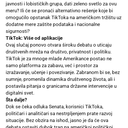
javnosti i lobističkih grupa, dati zeleno svetlo za ovu
meru? Ili će se pronaći alternativno rešenje koje bi
omogućilo opstanak TikToka na američkom tržištu uz
dodatne mere zaštite podataka i nacionalne
sigurnosti?
TikTok: Više od aplikacije
Ovaj slučaj ponovo otvara široku debatu o uticaju
društvenih mreža na društvo, privatnost i politiku.
TikTok je za mnoge mlade Amerikance postao ne
samo platforma za zabavu, već i prostor za
izražavanje, učenje i povezivanje. Zabranom bi se, bez
sumnje, promenila dinamika društvenog života, ali i
postavila pitanja o granicama državne intervencije u
digitalni svet.
Šta dalje?
Dok se čeka odluka Senata, korisnici TikToka,
političari i analitičari sa nestrpljenjem prate razvoj
situacije. Bez obzira na ishod, jasno je da će ova
debata ostaviti dubok trag na američkoj političkoj