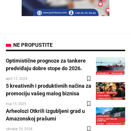
NE PROPUSTITE
Optimistične prognoze za tankere
predviđaju dobre stope do 2026.
EKONOMIJA
IZDVAJAMO
april 12, 2024
5 kreativnih i produktivnih načina za
promociju vašeg malog biznisa
BIZNIS
DRUŠTVO
IZDVAJAMO
TEHNOLOGIJA
ZABAVA
maj 15, 2025
Arheolozi Otkrili izgubljeni grad u
IZDVAJAMO
Amazonskoj prašumi
JUŽNA I CENTRALNA
AMERIKA
NAUKA
ZANIMLJIVOSTI
oktobar 29, 2024