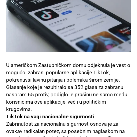
U američkom Zastupničkom domu odjeknula je vest o
mogućoj zabrani popularne aplikacije TikTok,
pokrenuvši lavinu pitanja i polemika širom zemlje.
Glasanje koje je rezultiralo sa 352 glasa za zabranu
naspram 65 protiv, podiglo je prašinu ne samo među
korisnicima ove aplikacije, već i u političkim
krugovima.
TikTok na vagi nacionalne sigurnosti
Zabrinutost za nacionalnu sigurnost osnova je za
ovakav radikalan potez, sa posebnim naglaskom na