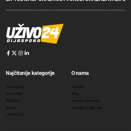
Najčitanije kategorije
O nama
Švajcarska
Kontakt
KULTURA
Blog
ZABAVA
Pravila korišćenja
Biznis
Pošaljite svoju vest
LIFESTYLE