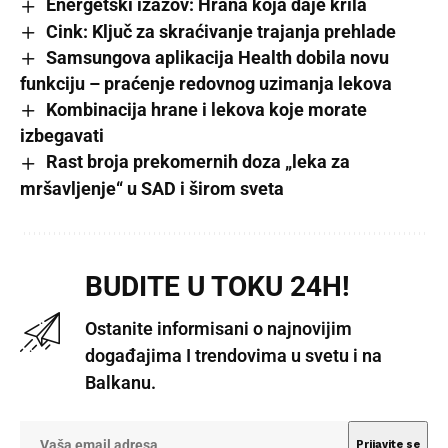
Energetski izazov: Hrana koja daje krila
Cink: Ključ za skraćivanje trajanja prehlade
Samsungova aplikacija Health dobila novu
funkciju – praćenje redovnog uzimanja lekova
Kombinacija hrane i lekova koje morate
izbegavati
Rast broja prekomernih doza „leka za
mršavljenje“ u SAD i širom sveta
BUDITE U TOKU 24H!
Ostanite informisani o najnovijim
događajima I trendovima u svetu i na
Balkanu.