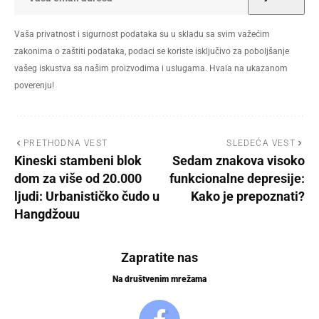
Vaša privatnost i sigurnost podataka su u skladu sa svim važećim
zakonima o zaštiti podataka, podaci se koriste isključivo za poboljšanje
vašeg iskustva sa našim proizvodima i uslugama. Hvala na ukazanom
poverenju!
PRETHODNA VEST
SLEDEĆA VEST
Kineski stambeni blok
Sedam znakova visoko
dom za više od 20.000
funkcionalne depresije:
ljudi: Urbanističko čudo u
Kako je prepoznati?
Hangdžouu
Zapratite nas
Na društvenim mrežama