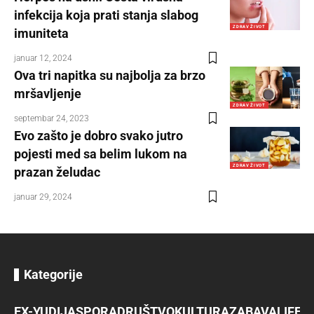
infekcija koja prati stanja slabog
ZDRAV ŽIVOT
imuniteta
januar 12, 2024
Ova tri napitka su najbolja za brzo
mršavljenje
ZDRAV ŽIVOT
septembar 24, 2023
Evo zašto je dobro svako jutro
pojesti med sa belim lukom na
ZDRAV ŽIVOT
prazan želudac
januar 29, 2024
Kategorije
EX-YU
DIJASPORA
DRUŠTVO
KULTURA
ZABAVA
LIFES