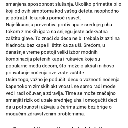
smanjena sposobnost slušanja. Ukoliko primetite bilo
koji od ovih simptoma kod vašeg deteta, neophodno
je potražiti lekarsku pomoć i savet.
Najefikasnija preventiva protiv upale srednjeg uha
tokom zimskih igara na snijegu jeste adekvatna
zaštita glave. To znači da deca ne bi trebala izlaziti na
hladnoću bez kape ili štitnika za uši. Srećom, u
današnje vreme postoji veliki izbor modnih
kombinacija pletenih kapa i rukavica koje su
popularne među decom, što može olakšati njihovo
prihvatanje nošenja ove vrste zaštite.
Osim toga, važno je podučiti decu o važnosti nošenja
kape tokom zimskih aktivnosti, ne samo radi mode
već i radi očuvanja zdravlja. Time se može značajno
smanjiti rizik od upale srednjeg uha i omogućiti deci
da u potpunosti uživaju u čarima zime bez brige o
mogućim zdravstvenim problemima.