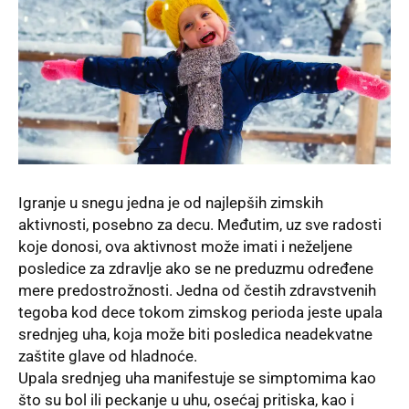
Igranje u snegu jedna je od najlepših zimskih
aktivnosti, posebno za decu. Međutim, uz sve radosti
koje donosi, ova aktivnost može imati i neželjene
posledice za zdravlje ako se ne preduzmu određene
mere predostrožnosti. Jedna od čestih zdravstvenih
tegoba kod dece tokom zimskog perioda jeste upala
srednjeg uha, koja može biti posledica neadekvatne
zaštite glave od hladnoće.
Upala srednjeg uha manifestuje se simptomima kao
što su bol ili peckanje u uhu, osećaj pritiska, kao i