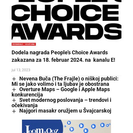
DOGAĐAJI
KULTURA
Dodela nagrada People’s Choice Awards
zakazana za 18. februar 2024. na kanalu E!
jul 13, 2023
Nevena Buča (The Frajle) o niškoj publici:
Mi se jako volimo i ta ljubav je obostrana
Overture Maps – Google i Apple Maps
konkurencija
Svet modernog poslovanja – trendovi i
očekivanja
Najgori masakr oružjem u Švajcarskoj