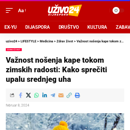
Aa
EX-YU
DIJASPORA
DRUŠTVO
KULTURA
ZABA
uzivo24
>
LIFESTYLE
>
Medicina
>
Zdrav život
>
Važnost nošenja kape tokom zimskih radosti: Kako sprečiti upalu srednjeg uha
ZDRAV ŽIVOT
Važnost nošenja kape tokom
zimskih radosti: Kako sprečiti
upalu srednjeg uha
februar 8, 2024