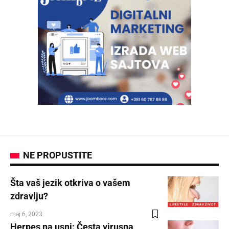
NE PROPUSTITE
Šta vaš jezik otkriva o vašem
zdravlju?
LIFESTYLE
ZDRAV ŽIVOT
maj 6, 2023
Herpes na usni: Česta virusna