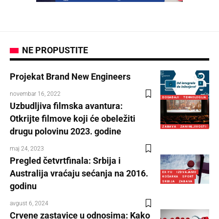
NE PROPUSTITE
Projekat Brand New Engineers
novembar 16, 2022
DOGAĐAJI
TEHNOLOGIJA
Uzbudljiva filmska avantura:
Otkrijte filmove koji će obeležiti
ZABAVA
ZANIMLJIVOSTI
drugu polovinu 2023. godine
maj 24, 2023
Pregled četvrtfinala: Srbija i
Australija vraćaju sećanja na 2016.
EX-YU
IZDVAJAMO
KOŠARKA
SPORT
SRBIJA
ZABAVA
godinu
avgust 6, 2024
Crvene zastavice u odnosima: Kako