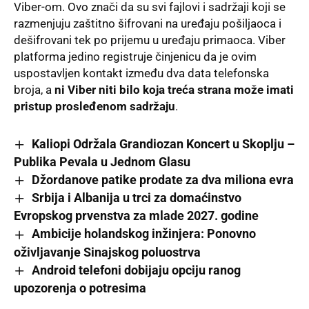
Viber-om. Ovo znači da su svi fajlovi i sadržaji koji se
razmenjuju zaštitno šifrovani na uređaju pošiljaoca i
dešifrovani tek po prijemu u uređaju primaoca.
Viber
platforma
jedino registruje činjenicu da je ovim
uspostavljen kontakt između dva data telefonska
broja, a
ni Viber niti bilo koja treća strana može imati
pristup prosleđenom sadržaju
.
Kaliopi Održala Grandiozan Koncert u Skoplju –
Publika Pevala u Jednom Glasu
Džordanove patike prodate za dva miliona evra
Srbija i Albanija u trci za domaćinstvo
Evropskog prvenstva za mlade 2027. godine
Ambicije holandskog inžinjera: Ponovno
oživljavanje Sinajskog poluostrva
Android telefoni dobijaju opciju ranog
upozorenja o potresima