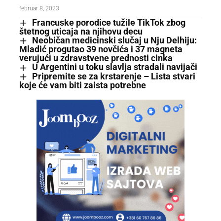
februar 8, 2023
Francuske porodice tužile TikTok zbog
štetnog uticaja na njihovu decu
Neobičan medicinski slučaj u Nju Delhiju:
Mladić progutao 39 novčića i 37 magneta
verujući u zdravstvene prednosti cinka
U Argentini u toku slavlja stradali navijači
Pripremite se za krstarenje – Lista stvari
koje će vam biti zaista potrebne