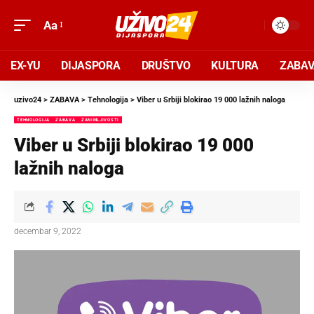
Aa
EX-YU
DIJASPORA
DRUŠTVO
KULTURA
ZABA
uzivo24
>
ZABAVA
>
Tehnologija
>
Viber u Srbiji blokirao 19 000 lažnih naloga
TEHNOLOGIJA
ZABAVA
ZANIMLJIVOSTI
Viber u Srbiji blokirao 19 000
lažnih naloga
decembar 9, 2022