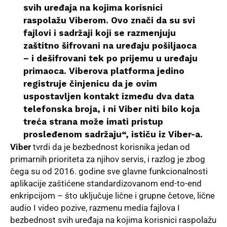
svih uređaja na kojima korisnici
raspolažu Viberom. Ovo znači da su svi
fajlovi i sadržaji koji se razmenjuju
zaštitno šifrovani na uređaju pošiljaoca
– i dešifrovani tek po prijemu u uređaju
primaoca. Viberova platforma jedino
registruje činjenicu da je ovim
uspostavljen kontakt između dva data
telefonska broja, i ni Viber niti bilo koja
treća strana može imati pristup
prosleđenom sadržaju“, ističu iz Viber-a.
Viber
tvrdi da je bezbednost korisnika jedan od
primarnih prioriteta za njihov servis, i razlog je zbog
čega su od 2016. godine sve glavne funkcionalnosti
aplikacije zaštićene standardizovanom end-to-end
enkripcijom – što uključuje lične i grupne četove, lične
audio I video pozive, razmenu media fajlova I
bezbednost svih uređaja na kojima korisnici raspolažu