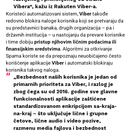
Vibera“, kažu iz Rakuten Viber-a.
Koristeći automatizovani sistem,
Viber
takođe
redovno blokira naloge korisnika koji se pretvaraju da
su predstavnici banaka, drugih organizacija – pa i
državnih institucija – u nastojanju da prevare korisnike
i time dobiju
pristup njihovim ličnim podacima ili
finansijskim sredstvima
. Algoritmi za otkrivanje
Spama koriste se da prepoznaju neuobičajeno često
korišćenje aplikacije
Viber
i automatski blokiraju
korisnika takvog naloga.
„Bezbednost naših korisnika je jedan od
primarnih prioriteta za Viber, i razlog je
zbog čega su od 2016. godine sve glavne
funkcionalnosti aplikacije zaštićene
standardizovanom enkripcijom sa-kraja-
na-kraj – što uključuje lične i grupne
četove, lične audio i video pozive,
razmenu media fajlova i bezbednost