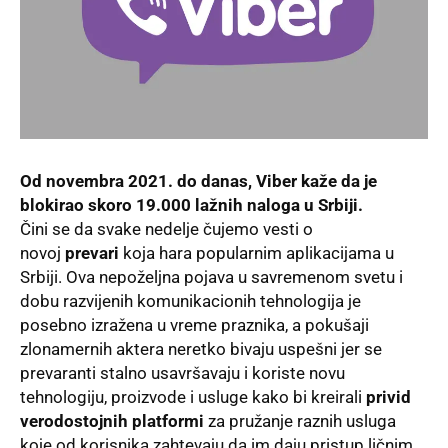
Od novembra 2021. do danas, Viber kaže da je
blokirao skoro 19.000 lažnih naloga u Srbiji.
Čini se da svake nedelje čujemo vesti o
novoj
prevari
koja hara popularnim aplikacijama u
Srbiji. Ova nepoželjna pojava u savremenom svetu i
dobu razvijenih komunikacionih tehnologija je
posebno izražena u vreme praznika, a pokušaji
zlonamernih aktera neretko bivaju uspešni jer se
prevaranti stalno usavršavaju i koriste novu
tehnologiju, proizvode i usluge kako bi kreirali
privid
verodostojnih platformi
za pružanje raznih usluga
koje od korisnika zahtevaju da im daju pristup ličnim