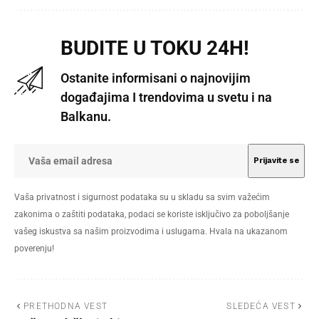
BUDITE U TOKU 24H!
Ostanite informisani o najnovijim
događajima I trendovima u svetu i na
Balkanu.
Vaša privatnost i sigurnost podataka su u skladu sa svim važećim
zakonima o zaštiti podataka, podaci se koriste isključivo za poboljšanje
vašeg iskustva sa našim proizvodima i uslugama. Hvala na ukazanom
poverenju!
PRETHODNA VEST
SLEDEĆA VEST