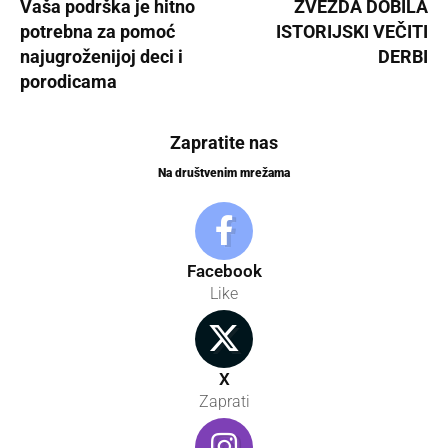
Vaša podrška je hitno
ZVEZDA DOBILA
potrebna za pomoć
ISTORIJSKI VEČITI
najugroženijoj deci i
DERBI
porodicama
Zapratite nas
Na društvenim mrežama
Facebook
Like
X
Zaprati