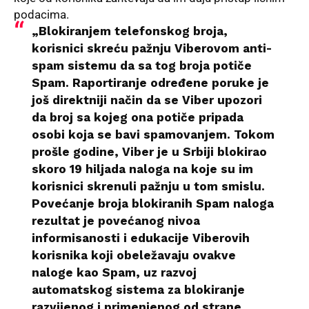
podacima.
„Blokiranjem telefonskog broja,
korisnici skreću pažnju Viberovom anti-
spam sistemu da sa tog broja potiče
Spam. Raportiranje određene poruke je
još direktniji način da se Viber upozori
da broj sa kojeg ona potiče pripada
osobi koja se bavi spamovanjem. Tokom
prošle godine, Viber je u Srbiji blokirao
skoro 19 hiljada naloga na koje su im
korisnici skrenuli pažnju u tom smislu.
Povećanje broja blokiranih Spam naloga
rezultat je povećanog nivoa
informisanosti i edukacije Viberovih
korisnika koji obeležavaju ovakve
naloge kao Spam, uz razvoj
automatskog sistema za blokiranje
razvijenog i primenjenog od strane