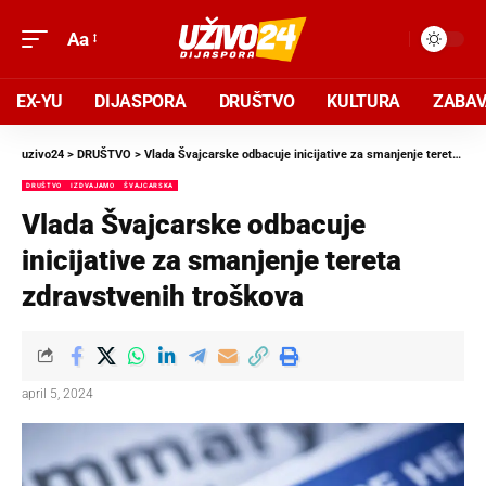
Aa
EX-YU
DIJASPORA
DRUŠTVO
KULTURA
ZABA
uzivo24
>
DRUŠTVO
>
Vlada Švajcarske odbacuje inicijative za smanjenje tereta zdravstvenih troškova
DRUŠTVO
IZDVAJAMO
ŠVAJCARSKA
Vlada Švajcarske odbacuje
inicijative za smanjenje tereta
zdravstvenih troškova
april 5, 2024