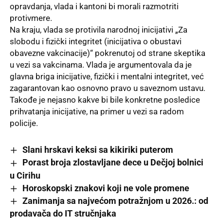
opravdanja, vlada i kantoni bi morali razmotriti
protivmere.
Na kraju, vlada se protivila narodnoj inicijativi „Za
slobodu i fizički integritet (inicijativa o obustavi
obavezne vakcinacije)“ pokrenutoj od strane skeptika
u vezi sa vakcinama. Vlada je argumentovala da je
glavna briga inicijative, fizički i mentalni integritet, već
zagarantovan kao osnovno pravo u saveznom ustavu.
Takođe je nejasno kakve bi bile konkretne posledice
prihvatanja inicijative, na primer u vezi sa radom
policije.
Slani hrskavi keksi sa kikiriki puterom
Porast broja zlostavljane dece u Dečjoj bolnici
u Cirihu
Horoskopski znakovi koji ne vole promene
Zanimanja sa najvećom potražnjom u 2026.: od
prodavača do IT stručnjaka