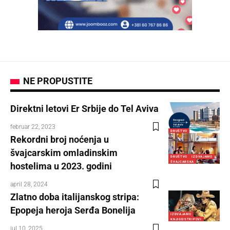
NE PROPUSTITE
Direktni letovi Er Srbije do Tel Aviva
februar 22, 2023
DRUŠTVO
Rekordni broj noćenja u
švajcarskim omladinskim
DRUŠTVO
IZDVAJAMO
ŠVAJCARSKA
hostelima u 2023. godini
april 28, 2024
Zlatno doba italijanskog stripa:
Epopeja heroja Serđa Bonelija
IZDVAJAMO
KNJIGE/STRIPOVI
jul 10, 2025