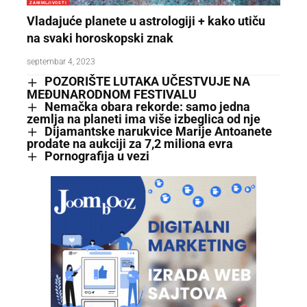
ZANIMLJIVOSTI
Vladajuće planete u astrologiji + kako utiču
na svaki horoskopski znak
septembar 4, 2023
POZORIŠTE LUTAKA UČESTVUJE NA
MEĐUNARODNOM FESTIVALU
Nemačka obara rekorde: samo jedna
zemlja na planeti ima više izbeglica od nje
Dijamantske narukvice Marije Antoanete
prodate na aukciji za 7,2 miliona evra
Pornografija u vezi