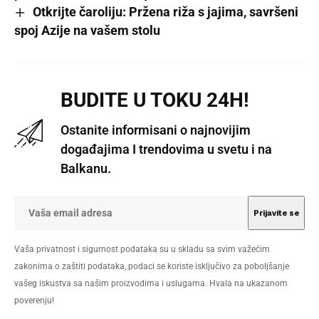
Otkrijte čaroliju: Pržena riža s jajima, savršeni
spoj Azije na vašem stolu
BUDITE U TOKU 24H!
Ostanite informisani o najnovijim
događajima I trendovima u svetu i na
Balkanu.
Vaša privatnost i sigurnost podataka su u skladu sa svim važećim
zakonima o zaštiti podataka, podaci se koriste isključivo za poboljšanje
vašeg iskustva sa našim proizvodima i uslugama. Hvala na ukazanom
poverenju!