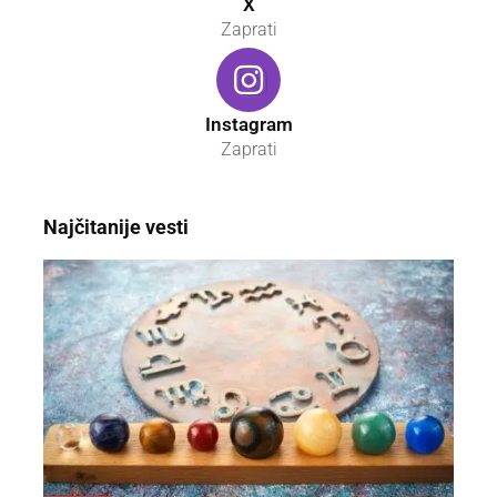
X
Zaprati
Instagram
Zaprati
Najčitanije vesti