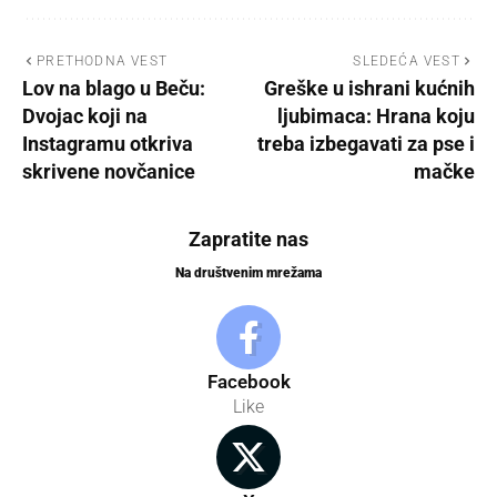
PRETHODNA VEST
SLEDEĆA VEST
Lov na blago u Beču:
Greške u ishrani kućnih
Dvojac koji na
ljubimaca: Hrana koju
Instagramu otkriva
treba izbegavati za pse i
skrivene novčanice
mačke
Zapratite nas
Na društvenim mrežama
Facebook
Like