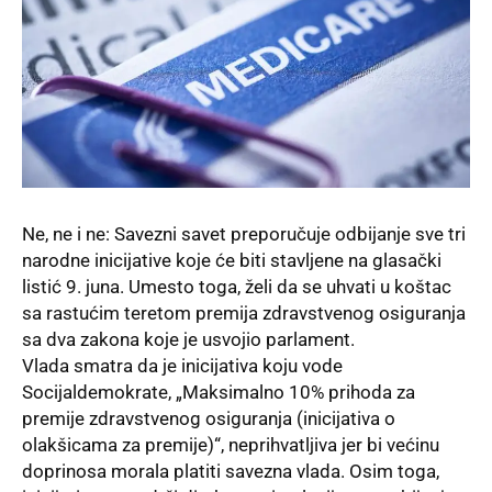
Ne, ne i ne: Savezni savet preporučuje odbijanje sve tri
narodne inicijative koje će biti stavljene na glasački
listić 9. juna. Umesto toga, želi da se uhvati u koštac
sa rastućim teretom premija zdravstvenog osiguranja
sa dva zakona koje je usvojio parlament.
Vlada smatra da je inicijativa koju vode
Socijaldemokrate
, „Maksimalno 10% prihoda za
premije zdravstvenog osiguranja (inicijativa o
olakšicama za premije)“, neprihvatljiva jer bi većinu
doprinosa morala platiti savezna vlada. Osim toga,