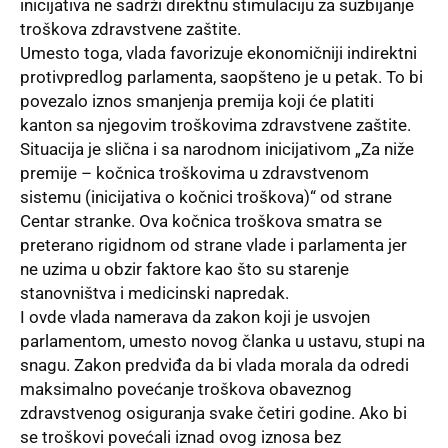
inicijativa ne sadrži direktnu stimulaciju za suzbijanje
troškova zdravstvene zaštite.
Umesto toga, vlada favorizuje ekonomičniji indirektni
protivpredlog parlamenta, saopšteno je u petak. To bi
povezalo iznos smanjenja premija koji će platiti
kanton sa njegovim troškovima zdravstvene zaštite.
Situacija je slična i sa narodnom inicijativom „Za niže
premije – kočnica troškovima u zdravstvenom
sistemu (inicijativa o kočnici troškova)“ od strane
Centar stranke. Ova kočnica troškova smatra se
preterano rigidnom od strane vlade i parlamenta jer
ne uzima u obzir faktore kao što su starenje
stanovništva i medicinski napredak.
I ovde vlada namerava da zakon koji je usvojen
parlamentom, umesto novog članka u ustavu, stupi na
snagu. Zakon predviđa da bi vlada morala da odredi
maksimalno povećanje troškova obaveznog
zdravstvenog osiguranja svake četiri godine. Ako bi
se troškovi povećali iznad ovog iznosa bez