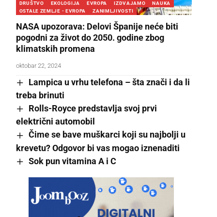
DRUŠTVO
EKOLOGIJA
EVROPA
IZDVAJAMO
NAUKA
OSTALE ZEMLJE - EVROPA
ZANIMLJIVOSTI
NASA upozorava: Delovi Španije neće biti
pogodni za život do 2050. godine zbog
klimatskih promena
oktobar 22, 2024
Lampica u vrhu telefona – šta znači i da li
treba brinuti
Rolls-Royce predstavlja svoj prvi
električni automobil
Čime se bave muškarci koji su najbolji u
krevetu? Odgovor bi vas mogao iznenaditi
Sok pun vitamina A i C