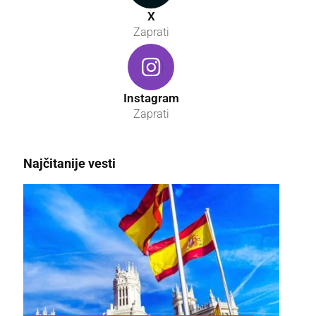
X
Zaprati
Instagram
Zaprati
Najčitanije vesti