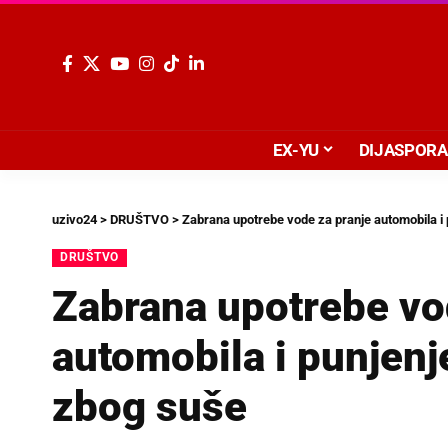
EX-YU
DIJASPORA
uzivo24
>
DRUŠTVO
>
Zabrana upotrebe vode za pranje automobila i 
DRUŠTVO
Zabrana upotrebe vo
automobila i punjenj
zbog suše