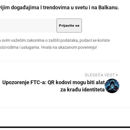
vijim događajima I trendovima u svetu i na Balkanu.
a svim važećim zakonima o zaštiti podataka, podaci se koriste
 proizvodima i uslugama. Hvala na ukazanom poverenju!
SLEDEĆA VEST
Upozorenje FTC-a: QR kodovi mogu biti alat
za krađu identiteta