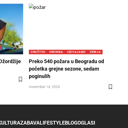
DRUŠTVO
HRONIKA
IZDVAJAMO
SRBIJA
 Džordžije
Preko 540 požara u Beogradu od
početka grejne sezone, sedam
poginulih
novembar 14, 2024
KULTURA
ZABAVA
LIFESTYLE
BLOG
OGLASI