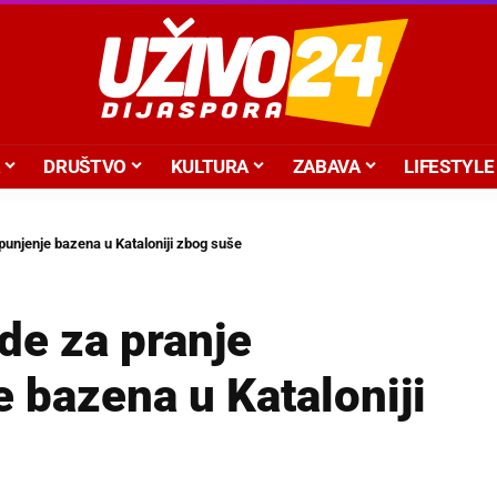
DRUŠTVO
KULTURA
ZABAVA
LIFESTYLE
punjenje bazena u Kataloniji zbog suše
de za pranje
e bazena u Kataloniji