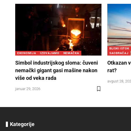
BLISKI ISTOK
EKONOMIJA
IZDVAJAMO
NEMAČKA
SAOBRAĆAJ
Simbol industrijskog sloma: čuveni
Otkazan ve
nemački gigant gasi mašine nakon
rat?
više od veka rada
avgust 28, 20
januar 29, 2026
Kategorije