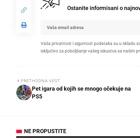
Ostanite informisani o najno
Vaša privatnost i sigurnost podataka su u skladu s
isključivo za poboljšanje vašeg iskustva sa našim
PRETHODNA VEST
Pet igara od kojih se mnogo očekuje na
PS5
NE PROPUSTITE