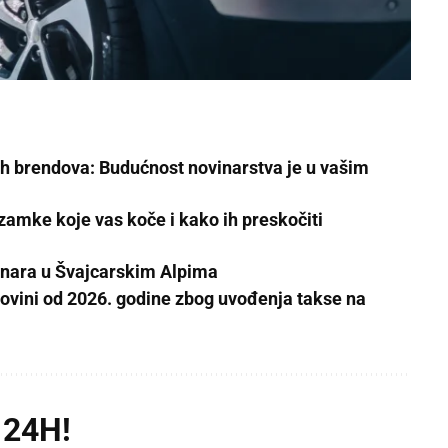
ih brendova: Budućnost novinarstva je u vašim
 zamke koje vas koče i kako ih preskočiti
ninara u Švajcarskim Alpima
govini od 2026. godine zbog uvođenja takse na
 24H!