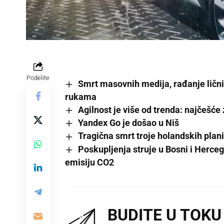
Podelite
Smrt masovnih medija, rađanje ličn
rukama
Agilnost je više od trenda: najčešće
Yandex Go je došao u Niš
Tragična smrt troje holandskih pla
Poskupljenja struje u Bosni i Herce
emisiju CO2
BUDITE U TOKU