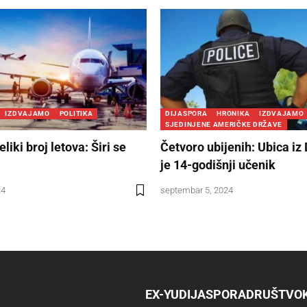
IZDVAJAMO
POLITIKA
DIJASPORA
HRONIKA
IZDVAJAMO
SJEDINJENE AMERIČKE DRŽAVE
liki broj letova: Širi se
Četvoro ubijenih: Ubica iz
je 14-godišnji učenik
24
septembar 5, 2024
EX-YU
DIJASPORA
DRUŠTVO