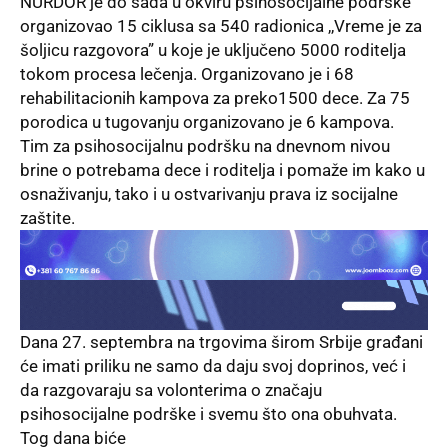
NURDOR je do sada u okviru psihosocijalne podrške
organizovao 15 ciklusa sa 540 radionica ,,Vreme je za
šoljicu razgovora” u koje je uključeno 5000 roditelja
tokom procesa lečenja. Organizovano je i 68
rehabilitacionih kampova za preko1500 dece. Za 75
porodica u tugovanju organizovano je 6 kampova.
Tim za psihosocijalnu podršku na dnevnom nivou
brine o potrebama dece i roditelja i pomaže im kako u
osnaživanju, tako i u ostvarivanju prava iz socijalne
zaštite.
Dana 27. septembra na trgovima širom Srbije građani
će imati priliku ne samo da daju svoj doprinos, već i
da razgovaraju sa volonterima o značaju
psihosocijalne podrške i svemu što ona obuhvata.
Tog dana biće