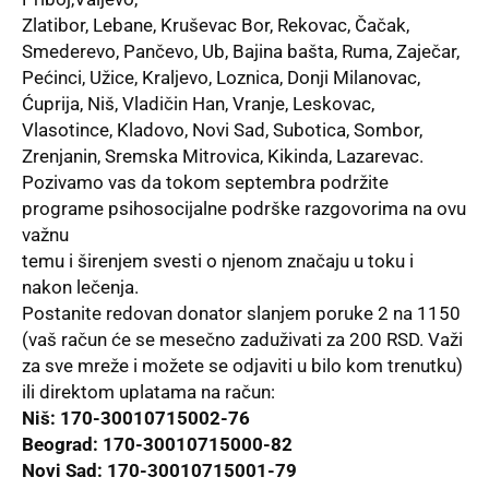
Zlatibor, Lebane, Kruševac Bor, Rekovac, Čačak,
Smederevo, Pančevo, Ub, Bajina bašta, Ruma, Zaječar,
Pećinci, Užice, Kraljevo, Loznica, Donji Milanovac,
Ćuprija, Niš, Vladičin Han, Vranje, Leskovac,
Vlasotince, Kladovo, Novi Sad, Subotica, Sombor,
Zrenjanin, Sremska Mitrovica, Kikinda, Lazarevac.
Pozivamo vas da tokom septembra podržite
programe psihosocijalne podrške razgovorima na ovu
važnu
temu i širenjem svesti o njenom značaju u toku i
nakon lečenja.
Postanite redovan donator slanjem poruke 2 na 1150
(vaš račun će se mesečno zaduživati za 200 RSD. Važi
za sve mreže i možete se odjaviti u bilo kom trenutku)
ili direktom uplatama na račun:
Niš: 170-30010715002-76
Beograd: 170-30010715000-82
Novi Sad: 170-30010715001-79