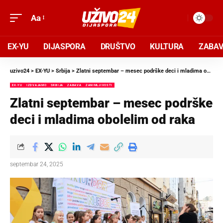
Aa
EX-YU
DIJASPORA
DRUŠTVO
KULTURA
ZABA
uzivo24
>
EX-YU
>
Srbija
>
Zlatni septembar – mesec podrške deci i mladima obolelim od raka
EX-YU
IZDVAJAMO
SRBIJA
ZABAVA
ZANIMLJIVOSTI
Zlatni septembar – mesec podrške
deci i mladima obolelim od raka
septembar 24, 2025