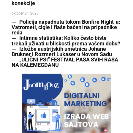
konekcije
oktobar 21, 2025
Policija napadnuta tokom Bonfire Night-a:
Vatrometi, cigle i flaše bačeni na pripadnike
reda
Intimna statistika: Koliko često biste
trebali uživati u bliskosti prema vašem dobu?
Izložbe austrijskih umetnica Johane
Brukner i Rozmeri Lukaser u Novom Sadu
„ULIČNI PSI” FESTIVAL PASA SVIH RASA
NA KALEMEGDANU