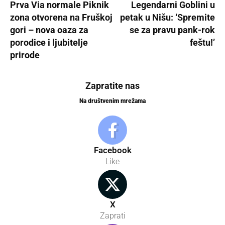
Prva Via normale Piknik
Legendarni Goblini u
zona otvorena na Fruškoj
petak u Nišu: ‘Spremite
gori – nova oaza za
se za pravu pank-rok
porodice i ljubitelje
feštu!’
prirode
Zapratite nas
Na društvenim mrežama
Facebook
Like
X
Zaprati