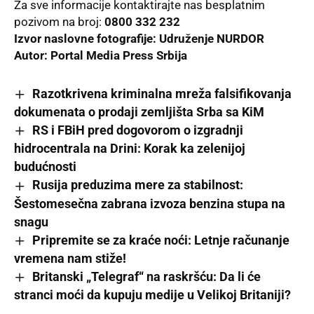
Za sve informacije kontaktirajte nas besplatnim
pozivom na broj:
0800 332 232
Izvor naslovne fotografije:
Udruženje NURDOR
Autor:
Portal Media Press Srbija
Razotkrivena kriminalna mreža falsifikovanja
dokumenata o prodaji zemljišta Srba sa KiM
RS i FBiH pred dogovorom o izgradnji
hidrocentrala na Drini: Korak ka zelenijoj
budućnosti
Rusija preduzima mere za stabilnost:
Šestomesečna zabrana izvoza benzina stupa na
snagu
Pripremite se za kraće noći: Letnje računanje
vremena nam stiže!
Britanski „Telegraf“ na raskršću: Da li će
stranci moći da kupuju medije u Velikoj Britaniji?