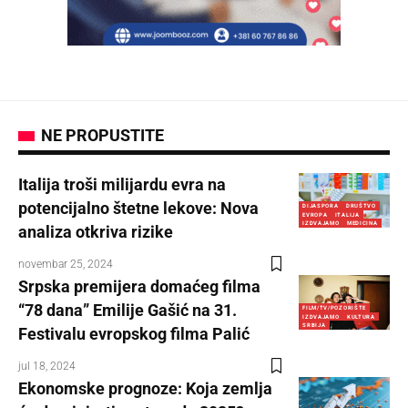
NE PROPUSTITE
Italija troši milijardu evra na
potencijalno štetne lekove: Nova
DIJASPORA
DRUŠTVO
EVROPA
ITALIJA
IZDVAJAMO
MEDICINA
analiza otkriva rizike
novembar 25, 2024
Srpska premijera domaćeg filma
“78 dana” Emilije Gašić na 31.
FILM/TV/POZORIŠTE
IZDVAJAMO
KULTURA
SRBIJA
Festivalu evropskog filma Palić
jul 18, 2024
Ekonomske prognoze: Koja zemlja