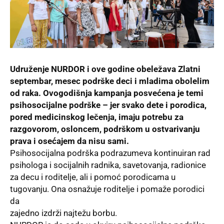
Udruženje NURDOR
i ove godine obeležava
Zlatni
septembar, mesec podrške deci i mladima obolelim
od raka
. Ovogodišnja kampanja posvećena je temi
psihosocijalne podrške – jer svako dete i porodica,
pored medicinskog lečenja, imaju potrebu za
razgovorom, osloncem, podrškom u ostvarivanju
prava i osećajem da nisu sami.
Psihosocijalna podrška podrazumeva kontinuiran rad
psihologa i socijalnih radnika, savetovanja, radionice
za decu i roditelje, ali i pomoć porodicama u
tugovanju. Ona osnažuje roditelje i pomaže porodici
da
zajedno izdrži najtežu borbu.