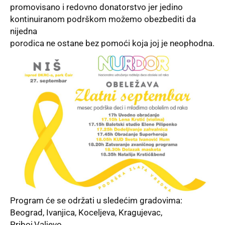
promovisano i redovno donatorstvo jer jedino
kontinuiranom podrškom možemo obezbediti da
nijedna
porodica ne ostane bez pomoći koja joj je neophodna.
Program će se održati u sledećim gradovima:
Beograd, Ivanjica, Koceljeva, Kragujevac,
Priboj,Valjevo,