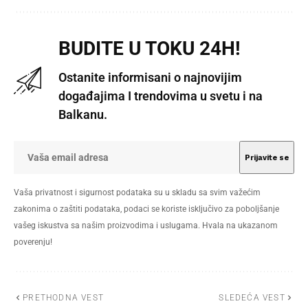
BUDITE U TOKU 24H!
Ostanite informisani o najnovijim
događajima I trendovima u svetu i na
Balkanu.
Vaša privatnost i sigurnost podataka su u skladu sa svim važećim
zakonima o zaštiti podataka, podaci se koriste isključivo za poboljšanje
vašeg iskustva sa našim proizvodima i uslugama. Hvala na ukazanom
poverenju!
PRETHODNA VEST
SLEDEĆA VEST