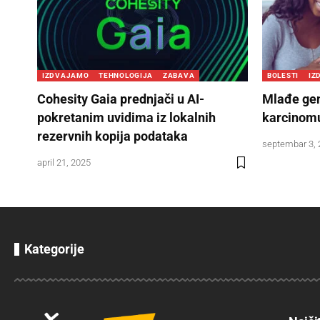
IZDVAJAMO
TEHNOLOGIJA
ZABAVA
BOLESTI
IZ
Cohesity Gaia prednjači u AI-
Mlađe gen
pokretanim uvidima iz lokalnih
karcinomu
rezervnih kopija podataka
septembar 3,
april 21, 2025
Kategorije