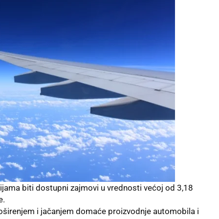
jama biti dostupni zajmovi u vrednosti većoj od 3,18
e.
roširenjem i jačanjem domaće proizvodnje automobila i