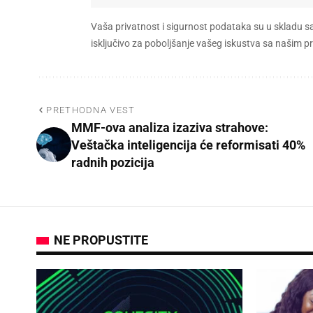
Vaša privatnost i sigurnost podataka su u skladu s
isključivo za poboljšanje vašeg iskustva sa našim
PRETHODNA VEST
MMF-ova analiza izaziva strahove:
Veštačka inteligencija će reformisati 40%
radnih pozicija
NE PROPUSTITE