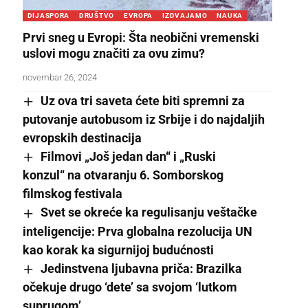
DIJASPORA
DRUŠTVO
EVROPA
IZDVAJAMO
NAUKA
Prvi sneg u Evropi: Šta neobični vremenski
uslovi mogu značiti za ovu zimu?
novembar 26, 2024
Uz ova tri saveta ćete biti spremni za
putovanje autobusom iz Srbije i do najdaljih
evropskih destinacija
Filmovi „Još jedan dan“ i „Ruski
konzul“ na otvaranju 6. Somborskog
filmskog festivala
Svet se okreće ka regulisanju veštačke
inteligencije: Prva globalna rezolucija UN
kao korak ka sigurnijoj budućnosti
Jedinstvena ljubavna priča: Brazilka
očekuje drugo ‘dete’ sa svojom ‘lutkom
suprugom’