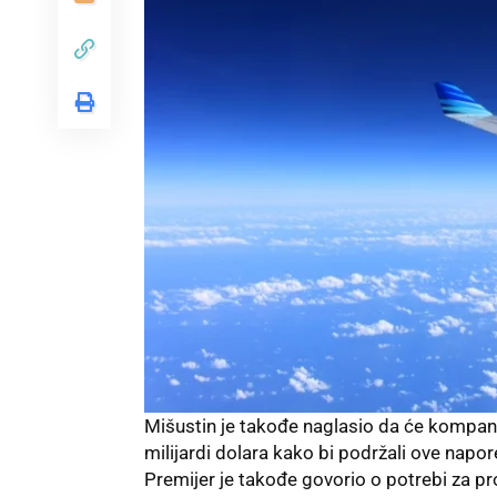
Mišustin
je takođe naglasio da će kompani
milijardi dolara kako bi podržali ove napor
Premijer je takođe govorio o potrebi za p