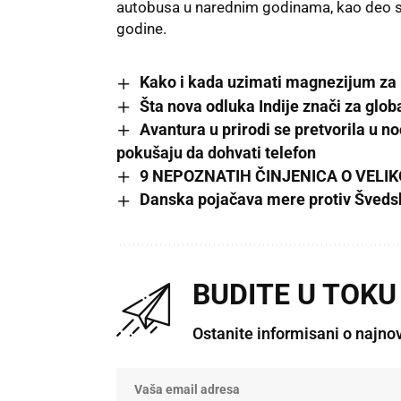
autobusa u narednim godinama, kao deo st
godine.
Kako i kada uzimati magnezijum za
Šta nova odluka Indije znači za globa
Avantura u prirodi se pretvorila u
pokušaju da dohvati telefon
9 NEPOZNATIH ČINJENICA O VELIK
Danska pojačava mere protiv Švedski
BUDITE U TOKU
Ostanite informisani o najno