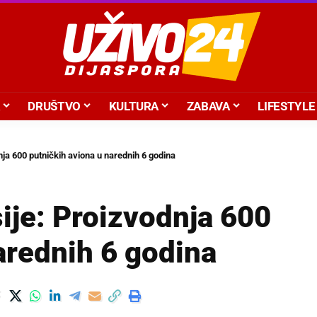
DRUŠTVO
KULTURA
ZABAVA
LIFESTYLE
ja 600 putničkih aviona u narednih 6 godina
ije: Proizvodnja 600
arednih 6 godina