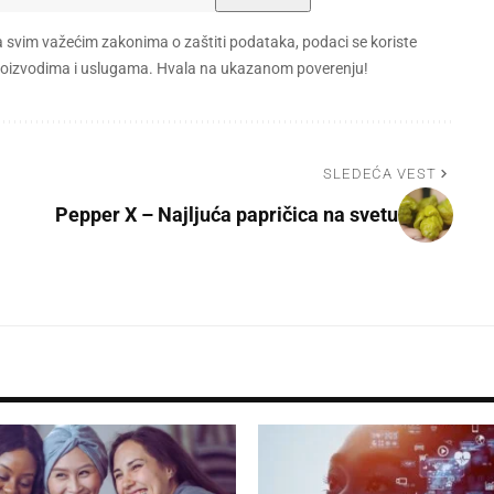
a svim važećim zakonima o zaštiti podataka, podaci se koriste
 proizvodima i uslugama. Hvala na ukazanom poverenju!
SLEDEĆA VEST
Pepper X – Najljuća papričica na svetu