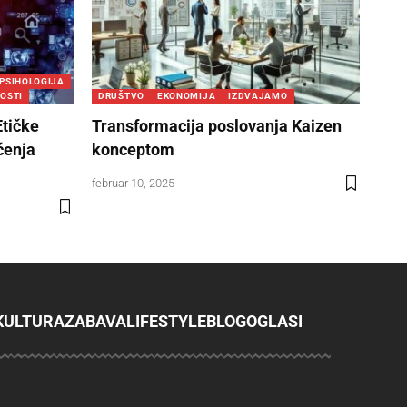
PSIHOLOGIJA
OSTI
DRUŠTVO
EKONOMIJA
IZDVAJAMO
Etičke
Transformacija poslovanja Kaizen
ćenja
konceptom
februar 10, 2025
KULTURA
ZABAVA
LIFESTYLE
BLOG
OGLASI