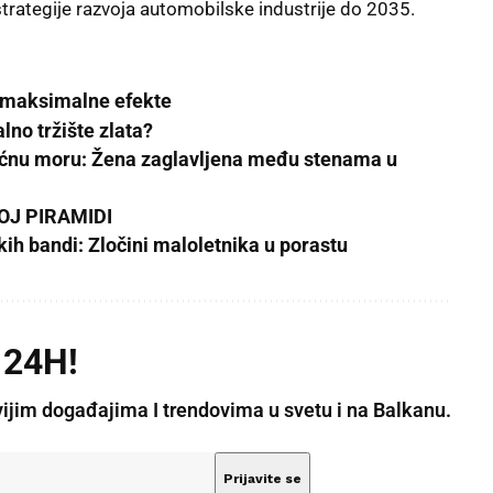
rategije razvoja automobilske industrije do 2035.
 maksimalne efekte
lno tržište zlata?
 noćnu moru: Žena zaglavljena među stenama u
OJ PIRAMIDI
h bandi: Zločini maloletnika u porastu
 24H!
vijim događajima I trendovima u svetu i na Balkanu.