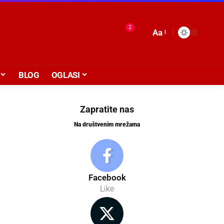
2
Aa
BLOG
OGLASI
Zapratite nas
Na društvenim mrežama
Facebook
Like