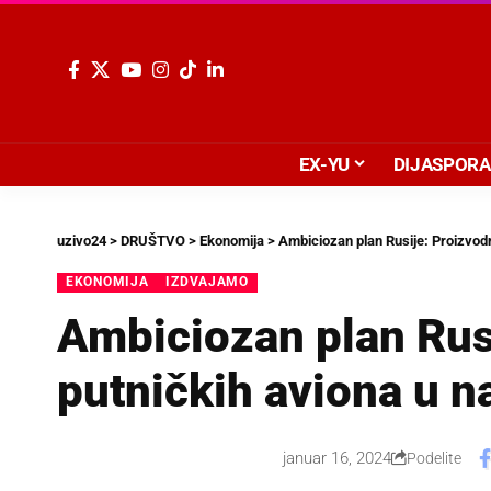
EX-YU
DIJASPORA
uzivo24
>
DRUŠTVO
>
Ekonomija
>
Ambiciozan plan Rusije: Proizvodn
EKONOMIJA
IZDVAJAMO
Ambiciozan plan Rus
putničkih aviona u n
januar 16, 2024
Podelite