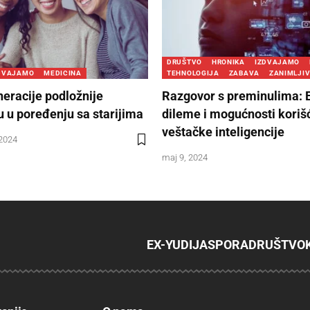
DRUŠTVO
HRONIKA
IZDVAJAMO
DVAJAMO
MEDICINA
TEHNOLOGIJA
ZABAVA
ZANIMLJIV
eracije podložnije
Razgovor s preminulima: 
 u poređenju sa starijima
dileme i mogućnosti koriš
veštačke inteligencije
 2024
maj 9, 2024
EX-YU
DIJASPORA
DRUŠTVO