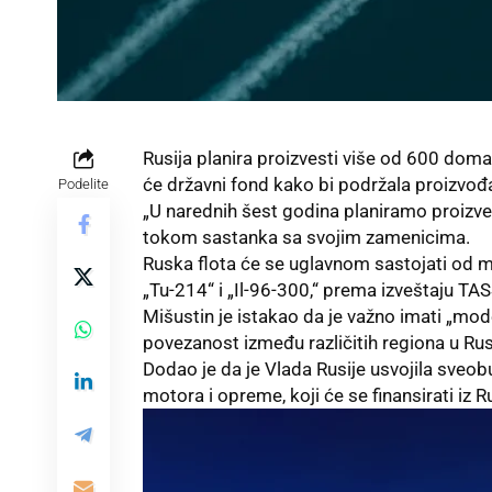
Rusija planira proizvesti više od 600 domać
će državni fond kako bi podržala proizvođač
Podelite
„U narednih šest godina planiramo proizve
tokom sastanka sa svojim zamenicima.
Ruska flota će se uglavnom sastojati od m
„Tu-214“ i „Il-96-300,“ prema izveštaju TAS
Mišustin je istakao da je važno imati „mo
povezanost između različitih regiona u
Rus
Dodao je da je Vlada Rusije usvojila sveo
motora i opreme, koji će se finansirati iz