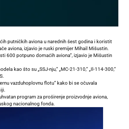
ih putničkih aviona u narednih šest godina i koristit
e aviona, izjavio je ruski premijer Mihail Mišustin.
sti 600 potpuno domaćih aviona“, izjavio je Mišustin
odela kao što su „SSJ-nju,“ „MC-21-310,“ „Il-114-300,“
S.
dernu vazduhoplovnu flotu“ kako bi se očuvala
iji
.
buhvatan program za proširenje proizvodnje aviona,
 Ruskog nacionalnog fonda.