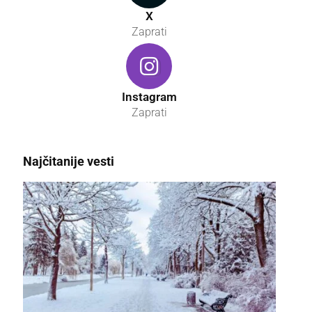
X
Zaprati
Instagram
Zaprati
Najčitanije vesti