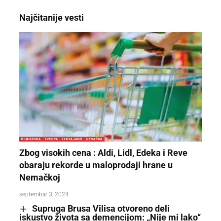
Najčitanije vesti
DIJASPORA
EVROPA
IZDVAJAMO
NEMAČKA
Zbog visokih cena : Aldi, Lidl, Edeka i Reve
obaraju rekorde u maloprodaji hrane u
Nemačkoj
septembar 3, 2024
Supruga Brusa Vilisa otvoreno deli
iskustvo života sa demencijom: „Nije mi lako“