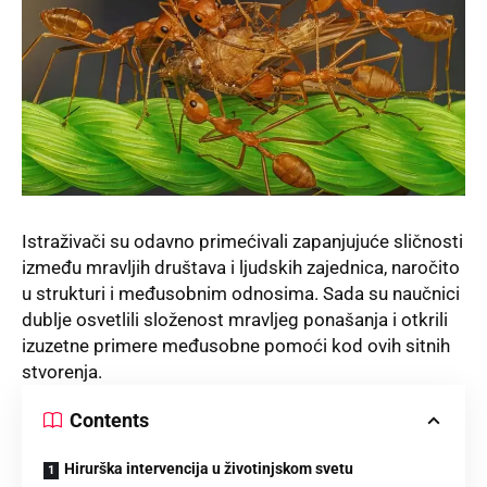
Istraživači su odavno primećivali zapanjujuće sličnosti
između mravljih društava i ljudskih zajednica, naročito
u strukturi i međusobnim odnosima. Sada su naučnici
dublje osvetlili složenost mravljeg ponašanja i otkrili
izuzetne primere međusobne pomoći kod ovih sitnih
stvorenja.
Contents
Hirurška intervencija u životinjskom svetu