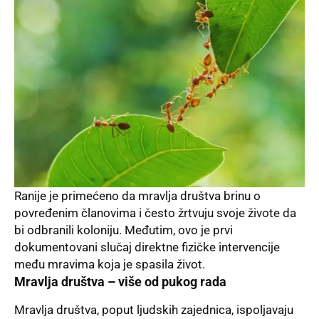
Ranije je primećeno da mravlja društva brinu o
povređenim članovima i često žrtvuju svoje živote da
bi odbranili koloniju. Međutim, ovo je prvi
dokumentovani slučaj direktne fizičke intervencije
među mravima koja je spasila život.
Mravlja društva – više od pukog rada
Mravlja društva, poput ljudskih zajednica, ispoljavaju