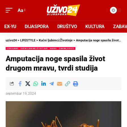
Aa
EX-YU
DIJASPORA
DRUŠTVO
KULTURA
ZABA
uzivo24
>
LIFESTYLE
>
Kućni ljubimci/Životinje
>
Amputacija noge spasila život drugom mravu, tvrdi studija
IZDVAJAMO
KUĆNI LJUBIMCI/ŽIVOTINJE
NAUKA
ZANIMLJIVOSTI
Amputacija noge spasila život
drugom mravu, tvrdi studija
septembar 19, 2024