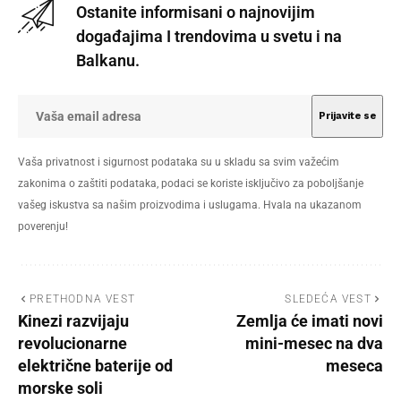
Ostanite informisani o najnovijim
događajima I trendovima u svetu i na
Balkanu.
Vaša privatnost i sigurnost podataka su u skladu sa svim važećim
zakonima o zaštiti podataka, podaci se koriste isključivo za poboljšanje
vašeg iskustva sa našim proizvodima i uslugama. Hvala na ukazanom
poverenju!
PRETHODNA VEST
SLEDEĆA VEST
Kinezi razvijaju
Zemlja će imati novi
revolucionarne
mini-mesec na dva
električne baterije od
meseca
morske soli