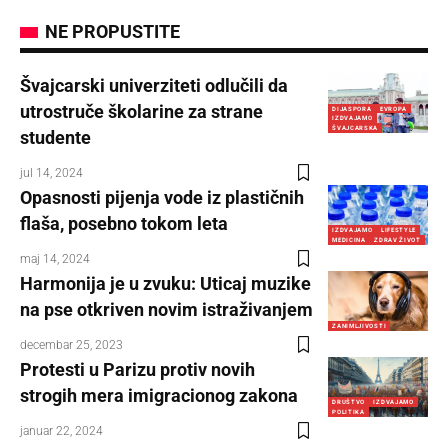
NE PROPUSTITE
Švajcarski univerziteti odlučili da
utrostruče školarine za strane
DIJASPORA
EVROPA
IZDVAJAMO
ŠVAJCARSKA
studente
jul 14, 2024
Opasnosti pijenja vode iz plastičnih
flaša, posebno tokom leta
IZDVAJAMO
LIFESTYLE
MEDICINA
ZDRAV ŽIVOT
maj 14, 2024
Harmonija je u zvuku: Uticaj muzike
na pse otkriven novim istraživanjem
ZANIMLJIVOSTI
decembar 25, 2023
Protesti u Parizu protiv novih
strogih mera imigracionog zakona
DRUŠTVO
IZDVAJAMO
POLITIKA
januar 22, 2024