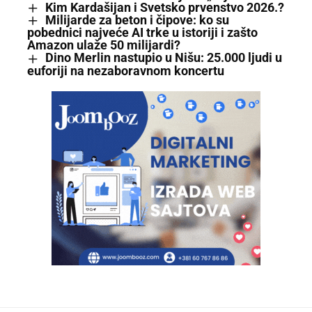
Kim Kardašijan i Svetsko prvenstvo 2026.?
Milijarde za beton i čipove: ko su
pobednici najveće AI trke u istoriji i zašto
Amazon ulaže 50 milijardi?
Dino Merlin nastupio u Nišu: 25.000 ljudi u
euforiji na nezaboravnom koncertu