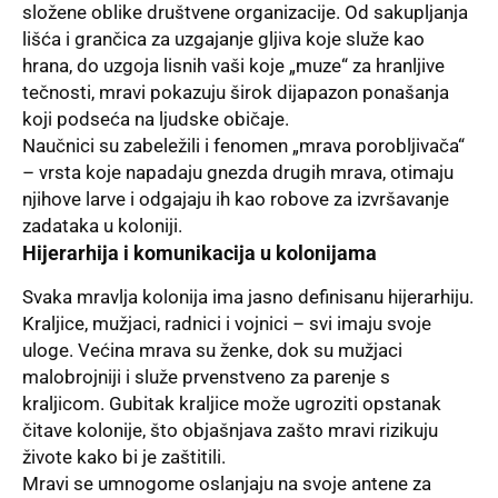
složene oblike društvene organizacije. Od sakupljanja
lišća i grančica za uzgajanje gljiva koje služe kao
hrana, do uzgoja lisnih vaši koje „muze“ za hranljive
tečnosti, mravi pokazuju širok dijapazon ponašanja
koji podseća na ljudske običaje.
Naučnici su zabeležili i fenomen „mrava porobljivača“
– vrsta koje napadaju gnezda drugih mrava, otimaju
njihove larve i odgajaju ih kao robove za izvršavanje
zadataka u koloniji.
Hijerarhija i komunikacija u kolonijama
Svaka mravlja kolonija ima jasno definisanu hijerarhiju.
Kraljice, mužjaci, radnici i vojnici – svi imaju svoje
uloge. Većina mrava su ženke, dok su mužjaci
malobrojniji i služe prvenstveno za parenje s
kraljicom. Gubitak kraljice može ugroziti opstanak
čitave kolonije, što objašnjava zašto mravi rizikuju
živote kako bi je zaštitili.
Mravi se umnogome oslanjaju na svoje antene za