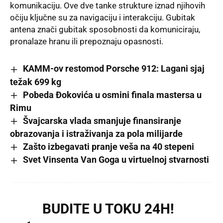
komunikaciju. Ove dve tanke strukture iznad njihovih
očiju ključne su za navigaciju i interakciju. Gubitak
antena znači gubitak sposobnosti da komuniciraju,
pronalaze hranu ili prepoznaju opasnosti.
KAMM-ov restomod Porsche 912: Lagani sjaj
težak 699 kg
Pobeda Đokovića u osmini finala mastersa u
Rimu
Švajcarska vlada smanjuje finansiranje
obrazovanja i istraživanja za pola milijarde
Zašto izbegavati pranje veša na 40 stepeni
Svet Vinsenta Van Goga u virtuelnoj stvarnosti
BUDITE U TOKU 24H!