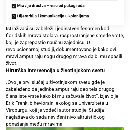
Mravlja društva – više od pukog rada
Hijerarhija i komunikacija u kolonijama
Istraživači su zabeležili jedinstven fenomen kod
floridskih mrava stolara, rasprostranjene smeđe vrste,
koji je zaprepastio naučnu zajednicu. U
revolucionarnoj studiji, dokumentovano je kako ovi
mravi amputiraju nogu drugog mrava da bi mu spasili
život.
Hirurška intervencija u životinjskom svetu
„Ovo je prvi slučaj u životinjskom svetu gde je
zabeleženo da jedinke amputiraju deo tela drugog
člana iste vrste kako bi mu sačuvale život“, izjavio je
Erik Frenk, bihevioralni ekolog sa Univerziteta u
Vircburgu, koji je vodeći autor studije. Studija
naglašava do sada neviđeni nivo altruističkog
ponašanja među mravima.