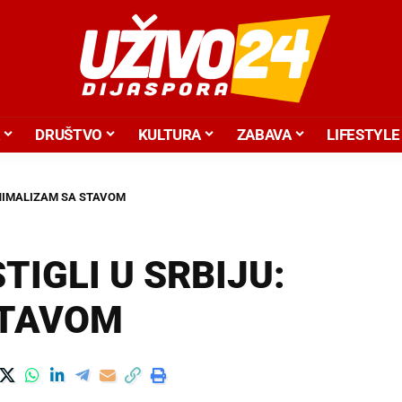
DRUŠTVO
KULTURA
ZABAVA
LIFESTYLE
INIMALIZAM SA STAVOM
TIGLI U SRBIJU:
STAVOM