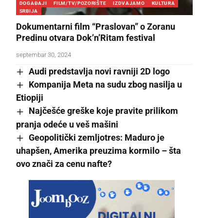
DOGAĐAJI
FILM/TV/POZORIŠTE
IZDVAJAMO
KULTURA
SRBIJA
Dokumentarni film “Praslovan” o Zoranu
Predinu otvara Dok’n’Ritam festival
septembar 30, 2024
Audi predstavlja novi ravniji 2D logo
Kompanija Meta na sudu zbog nasilja u
Etiopiji
Najčešće greške koje pravite prilikom
pranja odeće u veš mašini
Geopolitički zemljotres: Maduro je
uhapšen, Amerika preuzima kormilo – šta
ovo znači za cenu nafte?