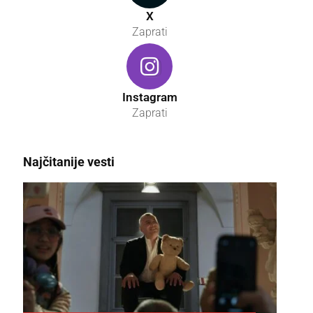
X
Zaprati
Instagram
Zaprati
Najčitanije vesti