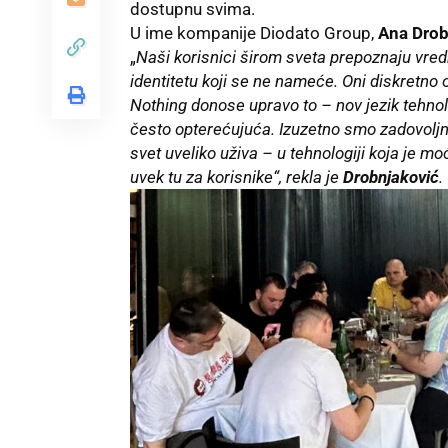
dostupnu svima.
U ime kompanije Diodato Group,
Ana Drob
„
Naši korisnici širom sveta prepoznaju vred
identitetu koji se ne nameće. Oni diskretn
Nothing donose upravo to – nov jezik tehnolo
često opterećujuća. Izuzetno smo zadovoljni
svet uveliko uživa – u tehnologiji koja je mo
uvek tu za korisnike“, rekla je
Drobnjaković
.