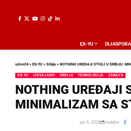
EX-YU
DIJASPORA
uzivo24
>
EX-YU
>
Srbija
>
NOTHING UREĐAJI STIGLI U SRBIJU: M
EX-YU
IZDVAJAMO
SRBIJA
TEHNOLOGIJA
ZABAVA
NOTHING UREĐAJI S
MINIMALIZAM SA 
jun 5, 2025
Podelite