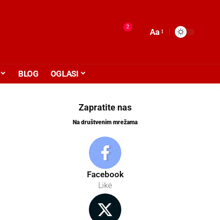
2
Aa
BLOG
OGLASI
Zapratite nas
Na društvenim mrežama
Facebook
Like