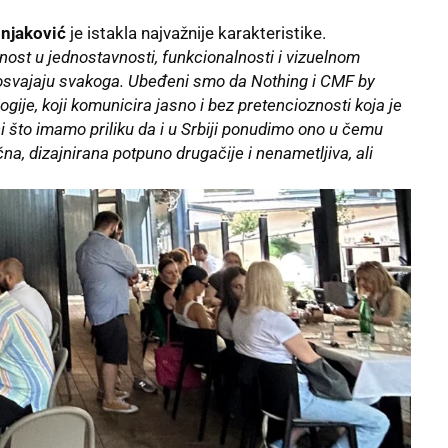
njaković
je istakla najvažnije karakteristike.
nost u jednostavnosti, funkcionalnosti i vizuelnom
o osvajaju svakoga. Ubeđeni smo da Nothing i CMF by
gije, koji komunicira jasno i bez pretencioznosti koja je
 što imamo priliku da i u Srbiji ponudimo ono u čemu
ćna, dizajnirana potpuno drugačije i nenametljiva, ali