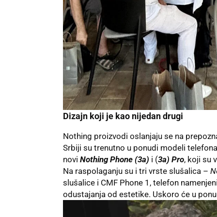
Dizajn koji je kao nijedan drugi
Nothing proizvodi oslanjaju se na prepoznat
Srbiji su trenutno u ponudi modeli telefon
novi
Nothing Phone (3a)
i (
3a) Pro
, koji su
Na raspolaganju su i tri vrste slušalica –
N
slušalice i CMF Phone 1, telefon namenjeni
odustajanja od estetike. Uskoro će u ponud