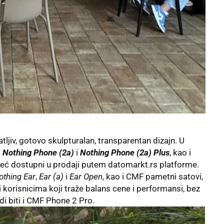
ljiv, gotovo skulpturalan, transparentan dizajn. U
a
Nothing Phone (2a)
i
Nothing Phone (2a) Plus
, kao i
 već dostupni u prodaji putem
datomarkt.rs
platforme.
othing Ear
,
Ear (a)
i
Ear Open
, kao i CMF pametni satovi,
 korisnicima koji traže balans cene i performansi, bez
i biti i CMF Phone 2 Pro.