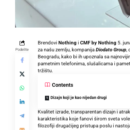
Brendovi
Nothing
i
CMF by Nothing
5. jun
za našu zemlju, kompanija
Diodato Group
,
Podelite
Beogradu, kako bi ih upoznala sa najnoviji
pametnim telefonima, slušalicama i pamet
tržištu.
Contents
Dizajn koji je kao nijedan drugi
Kvalitet izrade, transparentan dizajn i at
karakteristika koje fanovi širom sveta vol
filozofiji drugačijeg pristupa poslu i nasto