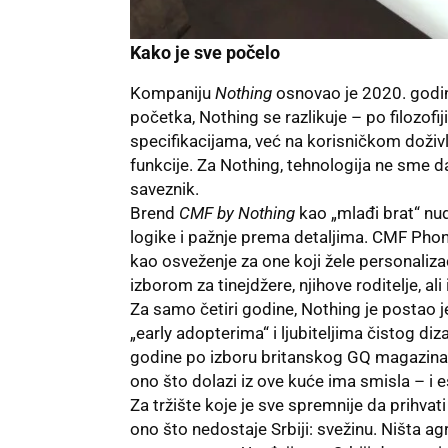
Kako je sve počelo
Kompaniju
Nothing
osnovao je 2020. god
početka, Nothing se razlikuje – po filozofij
specifikacijama, već na korisničkom doživl
funkcije. Za Nothing, tehnologija ne sme
saveznik.
Brend
CMF by Nothing
kao „mlađi brat“ nud
logike i pažnje prema detaljima. CMF Phon
kao osveženje za one koji žele personalizaci
izborom za tinejdžere, njihove roditelje, ali
Za samo četiri godine, Nothing je postao 
„early adopterima“ i ljubiteljima čistog di
godine po izboru britanskog GQ magazina
ono što dolazi iz ove kuće ima smisla – i e
Za tržište koje je sve spremnije da prihva
ono što nedostaje Srbiji: svežinu. Ništa agr