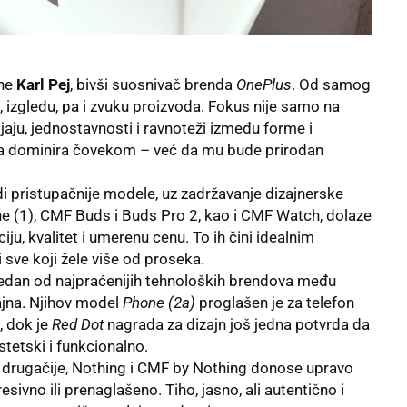
ine
Karl Pej
, bivši suosnivač brenda
OnePlus
. Od samog
i, izgledu, pa i zvuku proizvoda. Fokus nije samo na
jaju, jednostavnosti i ravnoteži između forme i
 da dominira čovekom – već da mu bude prirodan
i pristupačnije modele, uz zadržavanje dizajnerske
e (1), CMF Buds i Buds Pro 2, kao i CMF Watch, dolaze
ju, kvalitet i umerenu cenu. To ih čini idealnim
 i sve koji žele više od proseka.
jedan od najpraćenijih tehnoloških brendova među
zajna. Njihov model
Phone (2a)
proglašen je za telefon
, dok je
Red Dot
nagrada za dizajn još jedna potvrda da
stetski i funkcionalno.
ti drugačije, Nothing i CMF by Nothing donose upravo
esivno ili prenaglašeno. Tiho, jasno, ali autentično i