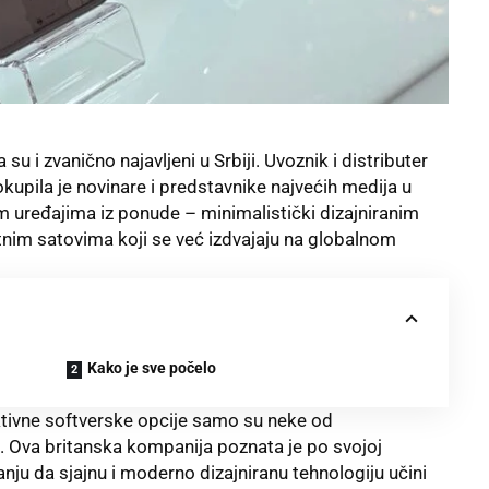
a su i zvanično najavljeni u Srbiji. Uvoznik i distributer
 okupila je novinare i predstavnike najvećih medija u
m uređajima iz ponude – minimalistički dizajniranim
nim satovima koji se već izdvajaju na globalnom
Kako je sve počelo
raktivne softverske opcije samo su neke od
e. Ova britanska kompanija poznata je po svojoj
janju da sjajnu i moderno dizajniranu tehnologiju učini