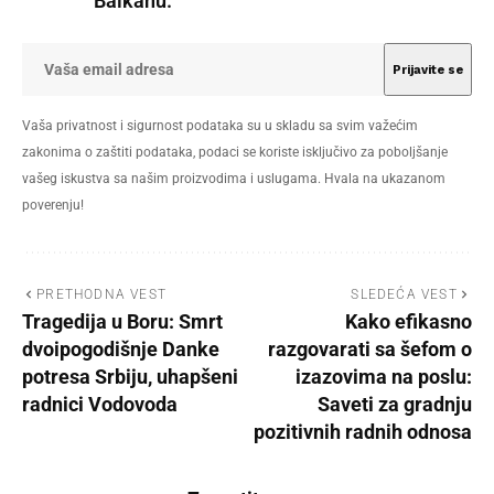
Balkanu.
Vaša privatnost i sigurnost podataka su u skladu sa svim važećim
zakonima o zaštiti podataka, podaci se koriste isključivo za poboljšanje
vašeg iskustva sa našim proizvodima i uslugama. Hvala na ukazanom
poverenju!
PRETHODNA VEST
SLEDEĆA VEST
Tragedija u Boru: Smrt
Kako efikasno
dvoipogodišnje Danke
razgovarati sa šefom o
potresa Srbiju, uhapšeni
izazovima na poslu:
radnici Vodovoda
Saveti za gradnju
pozitivnih radnih odnosa