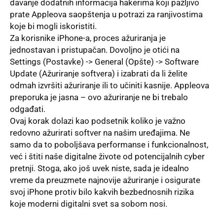
davanje dodatnih informacija hakerima koji pažljivo
prate Appleova saopštenja u potrazi za ranjivostima
koje bi mogli iskoristiti.
Za korisnike iPhone-a, proces ažuriranja je
jednostavan i pristupačan. Dovoljno je otići na
Settings (Postavke) -> General (Opšte) -> Software
Update (Ažuriranje softvera) i izabrati da li želite
odmah izvršiti ažuriranje ili to učiniti kasnije. Appleova
preporuka je jasna – ovo ažuriranje ne bi trebalo
odgađati.
Ovaj korak dolazi kao podsetnik koliko je važno
redovno ažurirati softver na našim uređajima. Ne
samo da to poboljšava performanse i funkcionalnost,
već i štiti naše digitalne živote od potencijalnih cyber
pretnji. Stoga, ako još uvek niste, sada je idealno
vreme da preuzmete najnovije ažuriranje i osigurate
svoj iPhone protiv bilo kakvih bezbednosnih rizika
koje moderni digitalni svet sa sobom nosi.