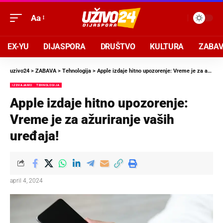
Aa
EX-YU
DIJASPORA
DRUŠTVO
KULTURA
ZABA
uzivo24
>
ZABAVA
>
Tehnologija
>
Apple izdaje hitno upozorenje: Vreme je za ažuriranje vaših uređaja!
IZDVAJAMO
TEHNOLOGIJA
Apple izdaje hitno upozorenje:
Vreme je za ažuriranje vaših
uređaja!
april 4, 2024