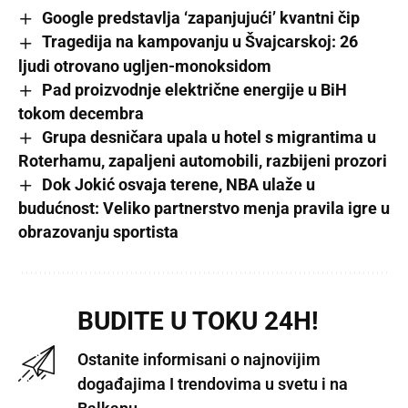
Google predstavlja ‘zapanjujući’ kvantni čip
Tragedija na kampovanju u Švajcarskoj: 26
ljudi otrovano ugljen-monoksidom
Pad proizvodnje električne energije u BiH
tokom decembra
Grupa desničara upala u hotel s migrantima u
Roterhamu, zapaljeni automobili, razbijeni prozori
Dok Jokić osvaja terene, NBA ulaže u
budućnost: Veliko partnerstvo menja pravila igre u
obrazovanju sportista
BUDITE U TOKU 24H!
Ostanite informisani o najnovijim
događajima I trendovima u svetu i na