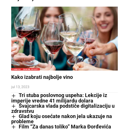
ZABAVA
ZANIMLJIVOSTI
Kako izabrati najbolje vino
jul 13, 2023
Tri stuba poslovnog uspeha: Lekcije iz
imperije vredne 41 milijardu dolara
Švajcarska vlada podstiče digitalizaciju u
zdravstvu
Glad koju osećate nakon jela ukazuje na
probleme
Film “Za danas toliko” Marka Đorđevića