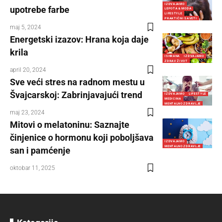
IZDVAJAMO
upotrebe farbe
LEPOTA & MODA
LIFESTYLE
PRAKTIČNI SAVETI
maj 5, 2024
Energetski izazov: Hrana koja daje
krila
ISHRANA
IZDVAJAMO
ZDRAV ŽIVOT
april 20, 2024
Sve veći stres na radnom mestu u
Švajcarskoj: Zabrinjavajući trend
IZDVAJAMO
LIFESTYLE
MEDICINA
MENTALNO ZDRAVLJE
maj 23, 2024
Mitovi o melatoninu: Saznajte
činjenice o hormonu koji poboljšava
IZDVAJAMO
MENTALNO ZDRAVLJE
san i pamćenje
oktobar 11, 2025