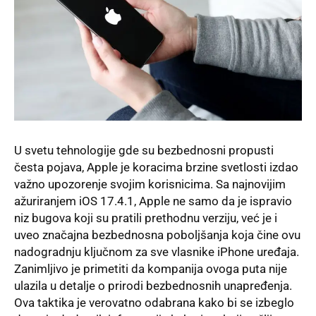
U svetu tehnologije gde su bezbednosni propusti
česta pojava, Apple je koracima brzine svetlosti izdao
važno upozorenje svojim korisnicima. Sa najnovijim
ažuriranjem iOS 17.4.1, Apple ne samo da je ispravio
niz bugova koji su pratili prethodnu verziju, već je i
uveo značajna bezbednosna poboljšanja koja čine ovu
nadogradnju ključnom za sve vlasnike iPhone uređaja.
Zanimljivo je primetiti da kompanija ovoga puta nije
ulazila u detalje o prirodi bezbednosnih unapređenja.
Ova taktika je verovatno odabrana kako bi se izbeglo