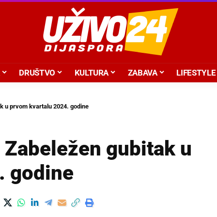
DRUŠTVO
KULTURA
ZABAVA
LIFESTYLE
k u prvom kvartalu 2024. godine
 Zabeležen gubitak u
. godine