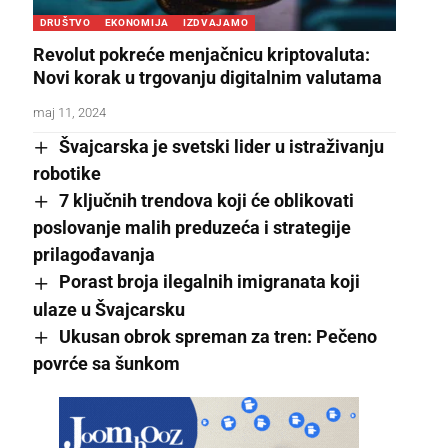
DRUŠTVO
EKONOMIJA
IZDVAJAMO
Revolut pokreće menjačnicu kriptovaluta:
Novi korak u trgovanju digitalnim valutama
maj 11, 2024
Švajcarska je svetski lider u istraživanju
robotike
7 ključnih trendova koji će oblikovati
poslovanje malih preduzeća i strategije
prilagođavanja
Porast broja ilegalnih imigranata koji
ulaze u Švajcarsku
Ukusan obrok spreman za tren: Pečeno
povrće sa šunkom