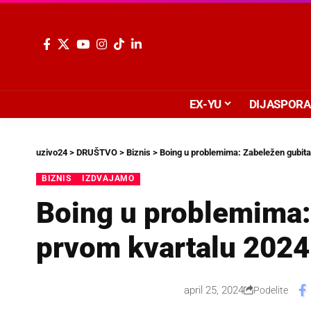
EX-YU
DIJASPORA
uzivo24
>
DRUŠTVO
>
Biznis
>
Boing u problemima: Zabeležen gubita
BIZNIS
IZDVAJAMO
Boing u problemima:
prvom kvartalu 2024
april 25, 2024
Podelite