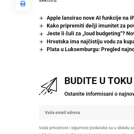
Apple lansirao nove AI funkcije na i
Kako pripremiti dečji imunitet za pov
Jeste li čuli za „loud budgeting“? 
Hrvatska ima najčistiju vodu za kup
Plata u Luksemburgu: Pregled najno
BUDITE U TOKU
Ostanite informisani o najno
Vaša privatnost i sigurnost podataka su u skladu s