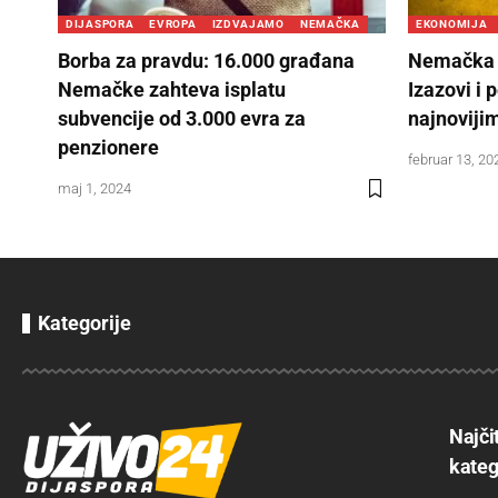
DIJASPORA
EVROPA
IZDVAJAMO
NEMAČKA
EKONOMIJA
Borba za pravdu: 16.000 građana
Nemačka p
Nemačke zahteva isplatu
Izazovi i
subvencije od 3.000 evra za
najnovij
penzionere
februar 13, 20
maj 1, 2024
Kategorije
Najči
kateg