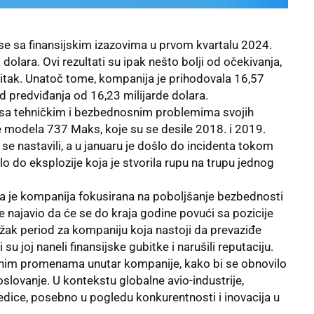
se sa finansijskim izazovima u prvom kvartalu 2024.
dolara. Ovi rezultati su ipak nešto bolji od očekivanja,
ubitak. Unatoč tome, kompanija je prihodovala 16,57
ad predviđanja od 16,23 milijarde dolara.
 sa tehničkim i bezbednosnim problemima svojih
će modela 737 Maks, koje su se desile 2018. i 2019.
e nastavili, a u januaru je došlo do incidenta tokom
lo do eksplozije koja je stvorila rupu na trupu jednog
 da je kompanija fokusirana na poboljšanje bezbednosti
e najavio da će se do kraja godine povući sa pozicije
ežak period za kompaniju koja nastoji da prevaziđe
su joj naneli finansijske gubitke i narušili reputaciju.
ljnim promenama unutar kompanije, kako bi se obnovilo
oslovanje. U kontekstu globalne avio-industrije,
dice, posebno u pogledu konkurentnosti i inovacija u