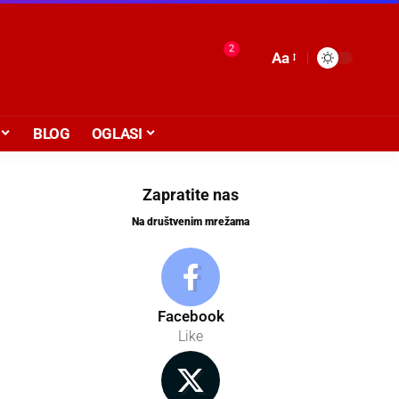
2
Aa
BLOG
OGLASI
Zapratite nas
Na društvenim mrežama
Facebook
Like