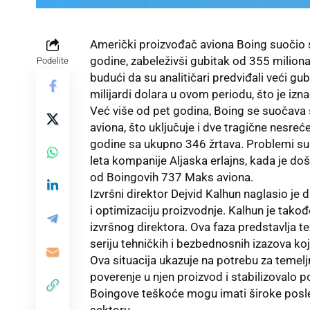
Američki proizvođač aviona Boing suočio 
godine, zabeleživši gubitak od 355 miliona 
Podelite
budući da su analitičari predviđali veći g
milijardi dolara u ovom periodu, što je izn
Već više od pet godina, Boing se suočava
aviona, što uključuje i dve tragične nesre
godine sa ukupno 346 žrtava. Problemi su s
leta kompanije Aljaska erlajns, kada je doš
od Boingovih 737 Maks aviona.
Izvršni direktor Dejvid Kalhun naglasio je
i optimizaciju proizvodnje. Kalhun je takođ
izvršnog direktora. Ova faza predstavlja t
seriju tehničkih i bezbednosnih izazova koji 
Ova situacija ukazuje na potrebu za teme
poverenje u njen proizvod i stabilizovalo p
Boingove teškoće mogu imati široke posle
sektoru.