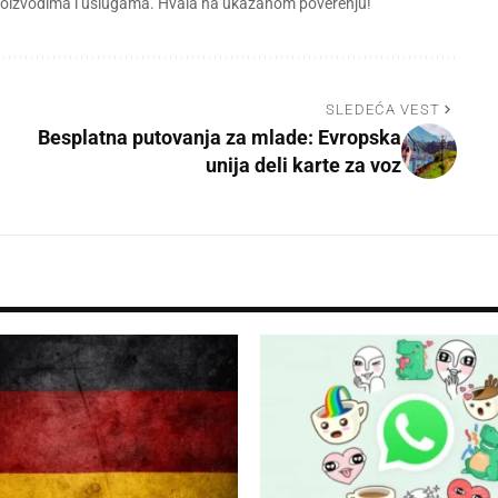
 proizvodima i uslugama. Hvala na ukazanom poverenju!
SLEDEĆA VEST
Besplatna putovanja za mlade: Evropska
unija deli karte za voz