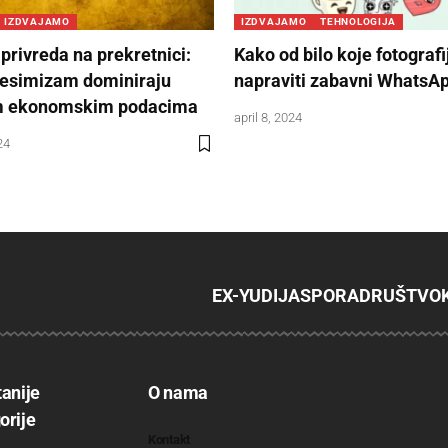
IZDVAJAMO
IZDVAJAMO
TEHNOLOGIJA
rivreda na prekretnici:
Kako od bilo koje fotografi
 pesimizam dominiraju
napraviti zabavni WhatsAp
im ekonomskim podacima
april 8, 2024
24
EX-YU
DIJASPORA
DRUŠTVO
tanije
O nama
orije
Kontakt