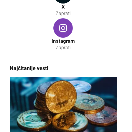
X
Zaprati
Instagram
Zaprati
Najčitanije vesti