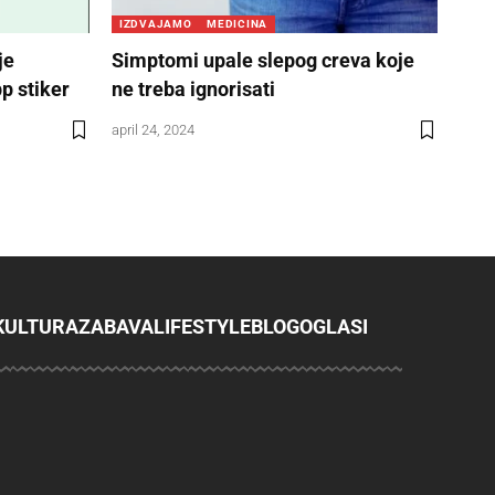
IZDVAJAMO
MEDICINA
je
Simptomi upale slepog creva koje
p stiker
ne treba ignorisati
april 24, 2024
KULTURA
ZABAVA
LIFESTYLE
BLOG
OGLASI