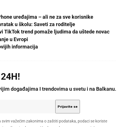
Phone uređajima – ali ne za sve korisnike
ratak u školu: Saveti za roditelje
Novi TikTok trend pomaže ljudima da uštede novac
anje u Evropi
vijih informacija
 24H!
vijim događajima I trendovima u svetu i na Balkanu.
a svim važećim zakonima o zaštiti podataka, podaci se koriste