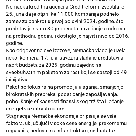
Nemačka kreditna agencija Creditreform izvestila je
25. juna da je otprilike 11.000 kompanija podnelo
zahtev za bankrot u prvoj polovini 2024. godine, što
predstavlja skoro 30 procenata povećanje u odnosu
na prethodnu godinu i dostiglo je najviši nivo od 2016.
godine.
Kao odgovor na ove izazove, Nemačka vlada je uvela
nekoliko mera. 17. jula, savezna vlada je predstavila
nacrt budžeta za 2025. godinu zajedno sa
sveobuhvatnim paketom za rast koji se sastoji od 49
inicijativa.
Paket se fokusira na promociju ulaganja, smanjenje
birokratskih prepreka, podsticanje zapošljavanja,
poboljšanje efikasnosti finansijskog tržišta i jačanje
energetske infrastrukture.
Stagnacija Nemačke ekonomije pripisuje se više
faktora, uključujući visoke cene energije, prekomernu
regulaciju, nedovoljnu infrastrukturu, nedostatak