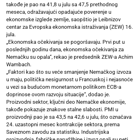
takođe je pao na 41,8 u julu sa 47,5 prethodnog
meseca, odražavajući opadajuće poverenje u
ekonomske izglede zemlje, saopštio je Leibnizov
centar za Evropska ekonomska istraživanja (ZEW) 16.
jula.
„Ekonomska očekivanja se pogoršavaju. Prvi put u
poslednjih godinu dana, ekonomska očekivanja za
Nemačku su opala“, rekao je predsednik ZEW-a Achim
Wambach.
„Faktori kao što su veće smanjenje Nemačkog izvoza
u maju, politička nesigurnost u Francuskoj i nejasnoće
u vezi sa budućom monetarnom politikom ECB-a
doprinose ovom razvoju situacije“, dodao je.
Proizvodni sektor, ključni deo Nemačke ekonomije,
takođe pokazuje znakove stalne slabosti. PMI u
proizvodnji pao je sa 43,5 na 42,6 u julu, što označava
24. uzastopni mesec kontrakcije sektora, prema
Saveznom zavodu za statistiku. Industrijska
proizvodnja, fabričke narudžbine i izvoz opali su peti