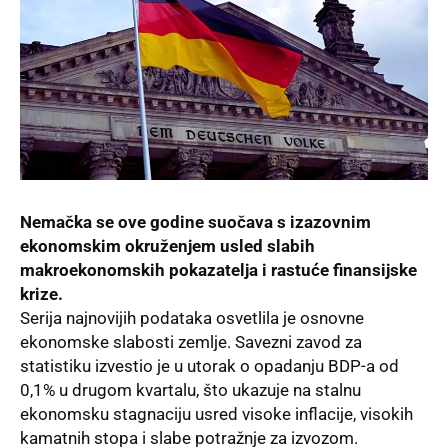
Nemačka se ove godine suočava s izazovnim
ekonomskim okruženjem usled slabih
makroekonomskih pokazatelja i rastuće finansijske
krize.
Serija najnovijih podataka osvetlila je osnovne
ekonomske slabosti zemlje. Savezni zavod za
statistiku izvestio je u utorak o opadanju
BDP
-a od
0,1% u drugom kvartalu, što ukazuje na stalnu
ekonomsku stagnaciju usred visoke inflacije, visokih
kamatnih stopa i slabe potražnje za izvozom.