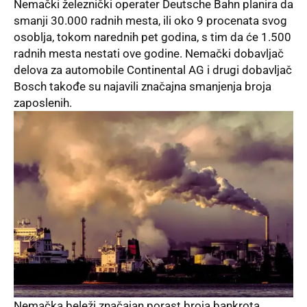
Nemački železnički operater Deutsche Bahn planira da
smanji 30.000 radnih mesta, ili oko 9 procenata svog
osoblja, tokom narednih pet godina, s tim da će 1.500
radnih mesta nestati ove godine. Nemački dobavljač
delova za automobile Continental AG i drugi dobavljač
Bosch takođe su najavili značajna smanjenja broja
zaposlenih.
Nemačka beleži značajan porast broja bankrota.