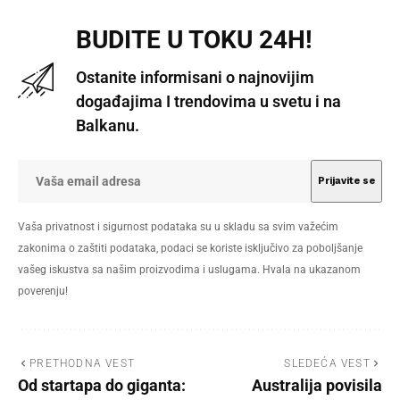
BUDITE U TOKU 24H!
Ostanite informisani o najnovijim
događajima I trendovima u svetu i na
Balkanu.
Vaša privatnost i sigurnost podataka su u skladu sa svim važećim
zakonima o zaštiti podataka, podaci se koriste isključivo za poboljšanje
vašeg iskustva sa našim proizvodima i uslugama. Hvala na ukazanom
poverenju!
PRETHODNA VEST
SLEDEĆA VEST
Od startapa do giganta:
Australija povisila