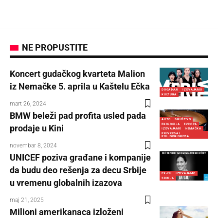
NE PROPUSTITE
Koncert gudačkog kvarteta Malion
iz Nemačke 5. aprila u Kaštelu Ečka
DOGAĐAJI
IZDVAJAMO
KULTURA
mart 26, 2024
BMW beleži pad profita usled pada
AUTO
DRUŠTVO
EKOLOGIJA
EVROPA
prodaje u Kini
IZDVAJAMO
NEMAČKA
PRIVREDA I
POLJOPRIVREDA
novembar 8, 2024
UNICEF poziva građane i kompanije
da budu deo rešenja za decu Srbije
EX-YU
IZDVAJAMO
SRBIJA
u vremenu globalnih izazova
maj 21, 2025
Milioni amerikanaca izloženi