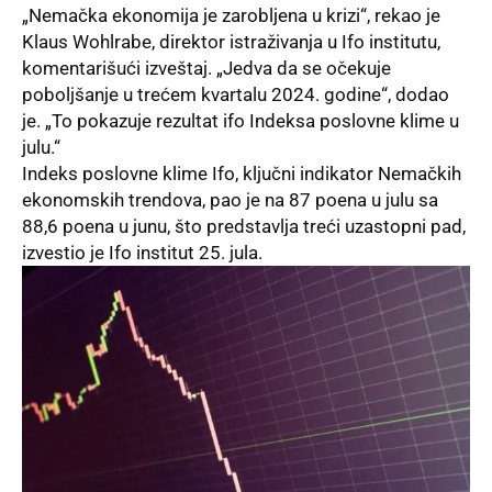
„Nemačka ekonomija je zarobljena u krizi“, rekao je
Klaus Wohlrabe, direktor istraživanja u
Ifo institutu
,
komentarišući izveštaj. „Jedva da se očekuje
poboljšanje u trećem kvartalu 2024. godine“, dodao
je. „To pokazuje rezultat ifo Indeksa poslovne klime u
julu.“
Indeks poslovne klime Ifo, ključni indikator Nemačkih
ekonomskih trendova, pao je na 87 poena u julu sa
88,6 poena u junu, što predstavlja treći uzastopni pad,
izvestio je Ifo institut 25. jula.