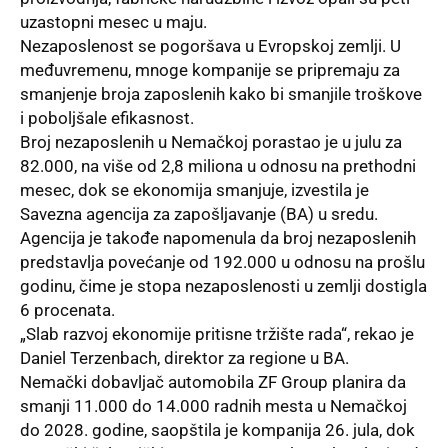
uzastopni mesec u maju.
Nezaposlenost se pogoršava u Evropskoj zemlji. U
međuvremenu, mnoge kompanije se pripremaju za
smanjenje broja zaposlenih kako bi smanjile troškove
i poboljšale efikasnost.
Broj nezaposlenih u Nemačkoj porastao je u julu za
82.000, na više od 2,8 miliona u odnosu na prethodni
mesec, dok se ekonomija smanjuje, izvestila je
Savezna agencija za zapošljavanje (BA) u sredu.
Agencija je takođe napomenula da broj nezaposlenih
predstavlja povećanje od 192.000 u odnosu na prošlu
godinu, čime je stopa nezaposlenosti u zemlji dostigla
6 procenata.
„Slab razvoj ekonomije pritisne tržište rada“, rekao je
Daniel Terzenbach, direktor za regione u BA.
Nemački dobavljač automobila ZF Group planira da
smanji 11.000 do 14.000 radnih mesta u Nemačkoj
do 2028. godine, saopštila je kompanija 26. jula, dok