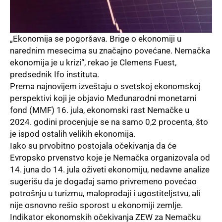
„Ekonomija se pogoršava. Brige o ekonomiji u
narednim mesecima su značajno povećane. Nemačka
ekonomija je u krizi“, rekao je Clemens Fuest,
predsednik Ifo instituta.
Prema najnovijem izveštaju o svetskoj ekonomskoj
perspektivi koji je objavio
Međunarodni monetarni
fond (MMF)
16. jula, ekonomski rast
Nemačke
u
2024. godini procenjuje se na samo 0,2 procenta, što
je ispod ostalih velikih ekonomija.
Iako su prvobitno postojala očekivanja da će
Evropsko prvenstvo koje je Nemačka organizovala od
14. juna do 14. jula oživeti ekonomiju, nedavne analize
sugerišu da je događaj samo privremeno povećao
potrošnju u turizmu, maloprodaji i ugostiteljstvu, ali
nije osnovno rešio sporost u ekonomiji zemlje.
Indikator ekonomskih očekivanja ZEW za Nemačku