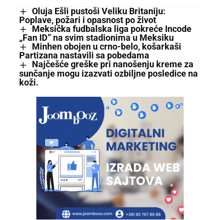
Oluja Ešli pustoši Veliku Britaniju:
Poplave, požari i opasnost po život
Meksička fudbalska liga pokreće Incode
„Fan ID” na svim stadionima u Meksiku
Minhen obojen u crno-belo, košarkaši
Partizana nastavili sa pobedama
Najčešće greške pri nanošenju kreme za
sunčanje mogu izazvati ozbiljne posledice na
koži.