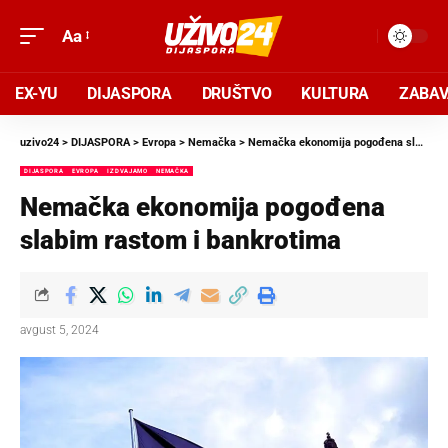
Aa
EX-YU
DIJASPORA
DRUŠTVO
KULTURA
ZABA
uzivo24
>
DIJASPORA
>
Evropa
>
Nemačka
>
Nemačka ekonomija pogođena slabim rastom i bankrotima
DIJASPORA
EVROPA
IZDVAJAMO
NEMAČKA
Nemačka ekonomija pogođena
slabim rastom i bankrotima
avgust 5, 2024