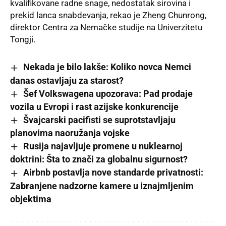
kvalifikovane radne snage, nedostatak sirovina i
prekid lanca snabdevanja, rekao je Zheng Chunrong,
direktor Centra za Nemačke studije na Univerzitetu
Tongji.
Nekada je bilo lakše: Koliko novca Nemci
danas ostavljaju za starost?
Šef Volkswagena upozorava: Pad prodaje
vozila u Evropi i rast azijske konkurencije
Švajcarski pacifisti se suprotstavljaju
planovima naoružanja vojske
Rusija najavljuje promene u nuklearnoj
doktrini: Šta to znači za globalnu sigurnost?
Airbnb postavlja nove standarde privatnosti:
Zabranjene nadzorne kamere u iznajmljenim
objektima