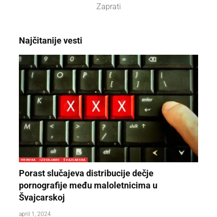
Zaprati
Najčitanije vesti
HRONIKA
IZDVAJAMO
ŠVAJCARSKA
Porast slučajeva distribucije dečje
pornografije među maloletnicima u
Švajcarskoj
april 1, 2024