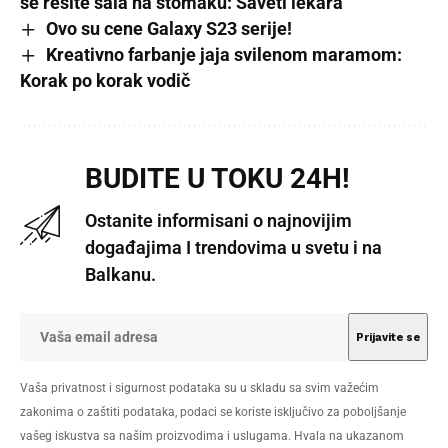
se rešite sala na stomaku: Saveti lekara
Ovo su cene Galaxy S23 serije!
Kreativno farbanje jaja svilenom maramom:
Korak po korak vodič
BUDITE U TOKU 24H!
Ostanite informisani o najnovijim
događajima I trendovima u svetu i na
Balkanu.
Vaša privatnost i sigurnost podataka su u skladu sa svim važećim
zakonima o zaštiti podataka, podaci se koriste isključivo za poboljšanje
vašeg iskustva sa našim proizvodima i uslugama. Hvala na ukazanom