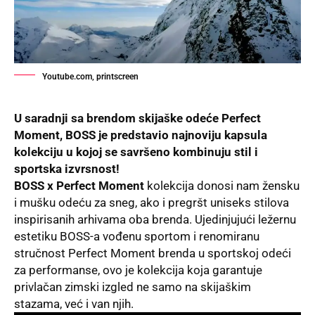
Youtube.com, printscreen
U saradnji sa brendom skijaške odeće Perfect
Moment, BOSS je
predstavio najnovij
u kapsula
kolekciju u kojoj se savršeno kombinuju stil i
sportska
izvrsnost
!
BOSS x Perfect Moment
kolekcija donosi nam žensku
i mušku odeću za sneg, ako i pregršt uniseks stilova
inspirisanih arhivama oba brenda. Ujedinjujući ležernu
estetiku BOSS-a vođenu sportom i renomiranu
stručnost Perfect Moment brenda u sportskoj odeći
za performanse, ovo je kolekcija koja garantuje
privlačan zimski izgled ne samo na skijaškim
stazama, već i van njih.