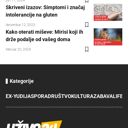
jun 17, 2024
Skriveni izazov: Simptomi i značaj
intolerancije na gluten
IZDVAJAMO
ZDRAV ŽIVOT
decembar 12, 2023
Kako oterati miševe: Mirisi koji ih
drže podalje od vašeg doma
IZDVAJAMO
KUĆNI LJUBIMCI/
ŽIVOTINJE
februar 20, 2024
Kategorije
EX-YU
DIJASPORA
DRUŠTVO
KULTURA
ZABAVA
LIFES