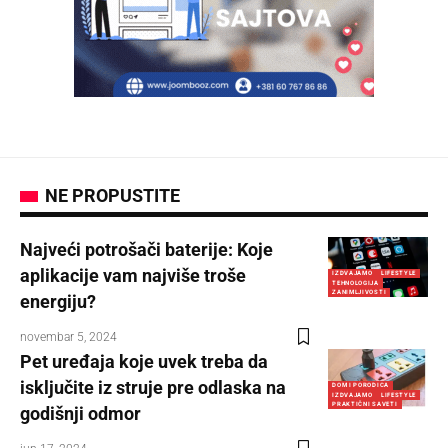
NE PROPUSTITE
Najveći potrošači baterije: Koje
aplikacije vam najviše troše
IZDVAJAMO
LIFESTYLE
TEHNOLOGIJA
ZANIMLJIVOSTI
energiju?
novembar 5, 2024
Pet uređaja koje uvek treba da
isključite iz struje pre odlaska na
DOM I PORODICA
IZDVAJAMO
LIFESTYLE
PRAKTIČNI SAVETI
godišnji odmor