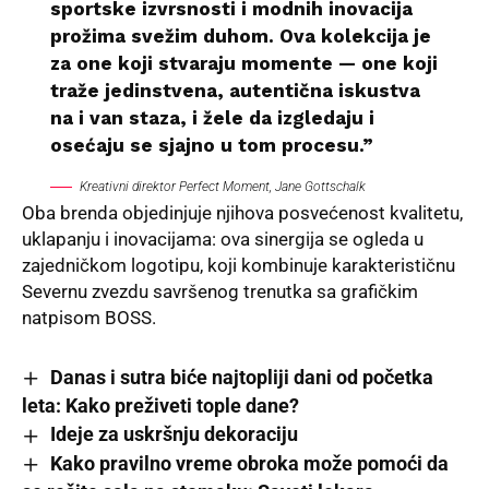
sportske izvrsnosti i modnih inovacija
prožima svežim duhom. Ova kolekcija je
za one koji stvaraju momente — one koji
traže jedinstvena, autentična iskustva
na i van staza, i žele da izgledaju i
osećaju se sjajno u tom procesu.”
Kreativni direktor Perfect Moment, Jane Gottschalk
Oba brenda objedinjuje njihova posvećenost kvalitetu,
uklapanju i inovacijama: ova sinergija se ogleda u
zajedničkom logotipu, koji kombinuje karakterističnu
Severnu zvezdu savršenog trenutka sa grafičkim
natpisom BOSS.
Danas i sutra biće najtopliji dani od početka
leta: Kako preživeti tople dane?
Ideje za uskršnju dekoraciju
Kako pravilno vreme obroka može pomoći da