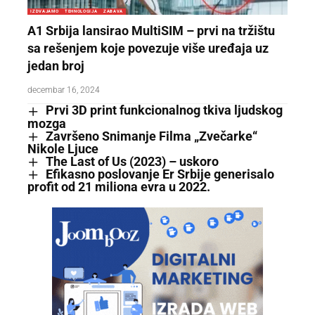
IZDVAJAMO
TEHNOLOGIJA
ZABAVA
A1 Srbija lansirao MultiSIM – prvi na tržištu
sa rešenjem koje povezuje više uređaja uz
jedan broj
decembar 16, 2024
Prvi 3D print funkcionalnog tkiva ljudskog
mozga
Završeno Snimanje Filma „Zvečarke“
Nikole Ljuce
The Last of Us (2023) – uskoro
Efikasno poslovanje Er Srbije generisalo
profit od 21 miliona evra u 2022.