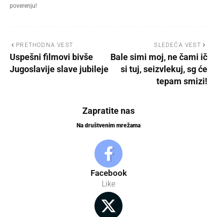
poverenju!
PRETHODNA VEST
SLEDEĆA VEST
Uspešni filmovi bivše
Bale simi moj, ne čami ič
Jugoslavije slave jubileje
si tuj, seizvlekuj, sg će
tepam smizi!
Zapratite nas
Na društvenim mrežama
Facebook
Like