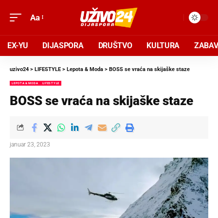
Aa
EX-YU
DIJASPORA
DRUŠTVO
KULTURA
ZABA
uzivo24
>
LIFESTYLE
>
Lepota & Moda
>
BOSS se vraća na skijaške staze
LEPOTA & MODA
LIFESTYLE
BOSS se vraća na skijaške staze
januar 23, 2023