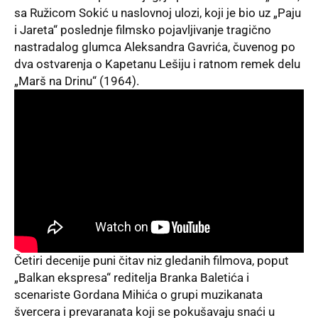
sa Ružicom Sokić u naslovnoj ulozi, koji je bio uz „Paju
i Jareta“ poslednje filmsko pojavljivanje tragično
nastradalog glumca Aleksandra Gavrića, čuvenog po
dva ostvarenja o Kapetanu Lešiju i ratnom remek delu
„Marš na Drinu“ (1964).
Četiri decenije puni čitav niz gledanih filmova, poput
„Balkan ekspresa“ reditelja Branka Baletića i
scenariste Gordana Mihića o grupi muzikanata
švercera i prevaranata koji se pokušavaju snaći u