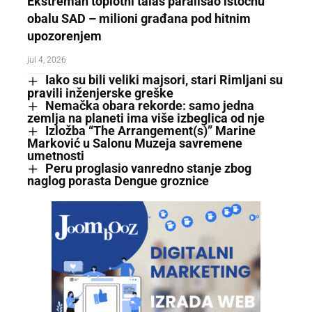
Ekstreman toplotni talas paralisao istočnu
obalu SAD – milioni građana pod hitnim
upozorenjem
jul 4, 2026
Iako su bili veliki majsori, stari Rimljani su
pravili inženjerske greške
Nemačka obara rekorde: samo jedna
zemlja na planeti ima više izbeglica od nje
Izložba “The Arrangement(s)” Marine
Marković u Salonu Muzeja savremene
umetnosti
Peru proglasio vanredno stanje zbog
naglog porasta Dengue groznice