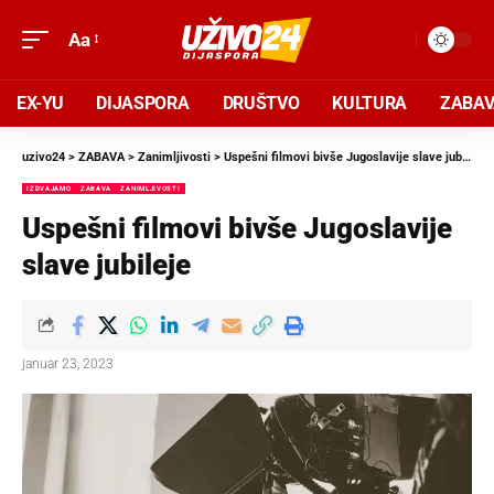
Aa
EX-YU
DIJASPORA
DRUŠTVO
KULTURA
ZABA
uzivo24
>
ZABAVA
>
Zanimljivosti
>
Uspešni filmovi bivše Jugoslavije slave jubileje
IZDVAJAMO
ZABAVA
ZANIMLJIVOSTI
Uspešni filmovi bivše Jugoslavije
slave jubileje
januar 23, 2023