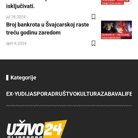
IZDVAJAMO
LIFESTYLE
PRAKTIČNI SAVETI
isključivati.
jul 18, 2024
Broj bankrota u Švajcarskoj raste
treću godinu zaredom
EKONOMIJA
IZDVAJAMO
UNCATEGORIZED
april 9, 2024
Kategorije
EX-YU
DIJASPORA
DRUŠTVO
KULTURA
ZABAVA
LIFES