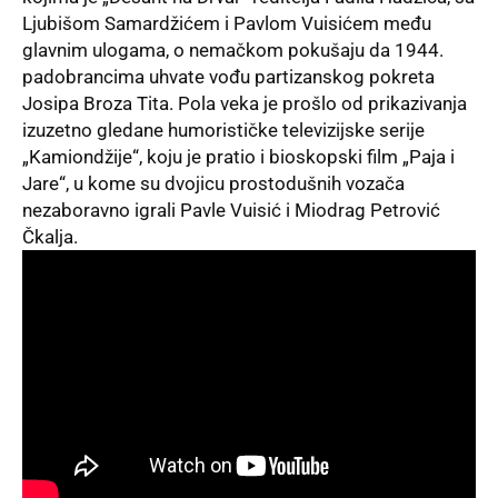
Ljubišom Samardžićem i Pavlom Vuisićem među
glavnim ulogama, o nemačkom pokušaju da 1944.
padobrancima uhvate vođu partizanskog pokreta
Josipa Broza Tita. Pola veka je prošlo od prikazivanja
izuzetno gledane humorističke televizijske serije
„Kamiondžije“, koju je pratio i bioskopski film „Paja i
Jare“, u kome su dvojicu prostodušnih vozača
nezaboravno igrali Pavle Vuisić i Miodrag Petrović
Čkalja.