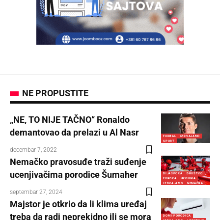
NE PROPUSTITE
„NE, TO NIJE TAČNO“ Ronaldo
demantovao da prelazi u Al Nasr
FUDBAL
IZDVAJAMO
SPORT
decembar 7, 2022
Nemačko pravosuđe traži suđenje
ucenjivačima porodice Šumaher
DIJASPORA
DRUŠTVO
EVROPA
HRONIKA
IZDVAJAMO
NEMAČKA
septembar 27, 2024
Majstor je otkrio da li klima uređaj
treba da radi neprekidno ili se mora
DOM I PORODICA