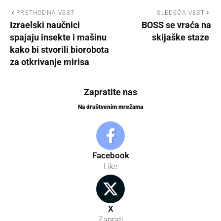
PRETHODNA VEST
SLEDEĆA VEST
Izraelski naučnici
BOSS se vraća na
spajaju insekte i mašinu
skijaške staze
kako bi stvorili biorobota
za otkrivanje mirisa
Zapratite nas
Na društvenim mrežama
Facebook
Like
X
Zaprati