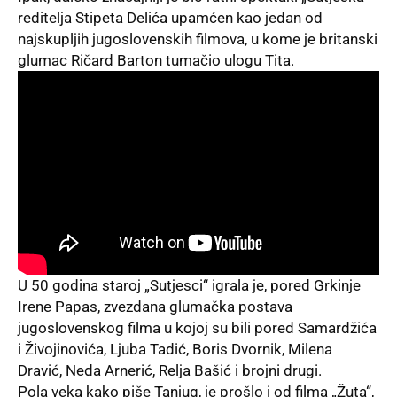
reditelja Stipeta Delića upamćen kao jedan od
najskupljih jugoslovenskih filmova, u kome je britanski
glumac Ričard Barton tumačio ulogu Tita.
U 50 godina staroj „Sutjesci“ igrala je, pored Grkinje
Irene Papas, zvezdana glumačka postava
jugoslovenskog filma u kojoj su bili pored Samardžića
i Živojinovića, Ljuba Tadić, Boris Dvornik, Milena
Dravić, Neda Arnerić, Relja Bašić i brojni drugi.
Pola veka kako piše Tanjug, je prošlo i od filma „Žuta“,