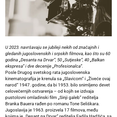
U 2023. navršavaju se jubileji nekih od značajnih i
gledanih jugoslovenskih i srpskih filmova, kao što su 60
godina „Desanta na Drvar“, 50 „Sutjeske“, 40 „Balkan
ekspresa“ i dve decenije „Profesionalca“.
Posle Drugog svetskog rata jugoslovenska
kinematografija je krenula sa „Slavicom“ i „Živeće ovaj
narod“ 1947. godine, da bi 1953. bilo snimljeno devet
celovečernjih ostvarenja – od kojih se izdvaja
pustolovni omladinski film „Sinji galeb“ reditelja
Branka Bauera rađen po romanu Tone Seliškara.
Jugoslavija
je 1963. proizvela 17 filmova, među
kojima je „Desant na Drvar“ reditelja Fadila Hadžića, sa