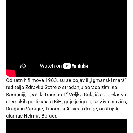
Od ratnih filmova 1983. su se pojavili „Igmanski marš“
reditelja Zdravka Šotre o stradanju boraca zimi na
Romaniji, i „Veliki transport“ Veljka Bulajića o prelasku
sremskih partizana u BiH, gdje je igrao, uz Živojinovića,
Draganu Varagić, Tihomira Arsića i druge, austrijski
glumac Helmut Berger.