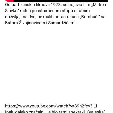
Od partizanskih filmova 1973. se pojavio film „Mirko i
Slavko“ rađen po istoimenom stripu o ratnim
doživljajima dvojice malih boraca, kao i „Bombaši“ sa
Batom Živojinovićem i Samardžićem.
https://www.youtube.com/watch?v=S9n2fcy3jLI
Ipak, daleko značajniji je bio ratni spektakl „Sutjeska“