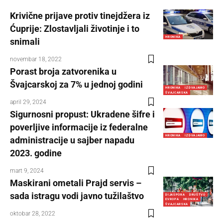
Krivične prijave protiv tinejdžera iz
Ćuprije: Zlostavljali životinje i to
HRONIKA
snimali
novembar 18, 2022
Porast broja zatvorenika u
Švajcarskoj za 7% u jednoj godini
HRONIKA
IZDVAJAMO
ŠVAJCARSKA
april 29, 2024
Sigurnosni propust: Ukradene šifre i
poverljive informacije iz federalne
HRONIKA
IZDVAJAMO
administracije u sajber napadu
2023. godine
mart 9, 2024
Maskirani ometali Prajd servis –
sada istragu vodi javno tužilaštvo
DIJASPORA
DRUŠTVO
EVROPA
HRONIKA
ŠVAJCARSKA
oktobar 28, 2022