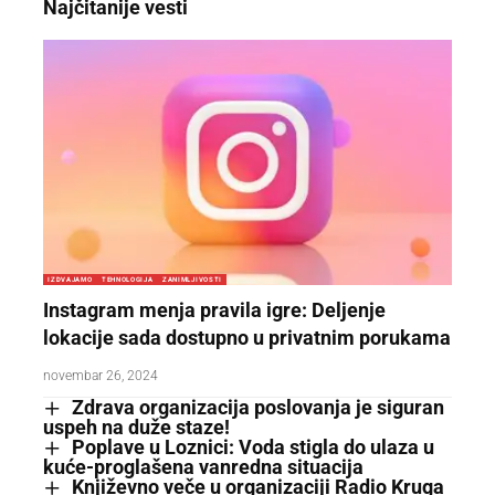
Najčitanije vesti
IZDVAJAMO
TEHNOLOGIJA
ZANIMLJIVOSTI
Instagram menja pravila igre: Deljenje
lokacije sada dostupno u privatnim porukama
novembar 26, 2024
Zdrava organizacija poslovanja je siguran
uspeh na duže staze!
Poplave u Loznici: Voda stigla do ulaza u
kuće-proglašena vanredna situacija
Književno veče u organizaciji Radio Kruga