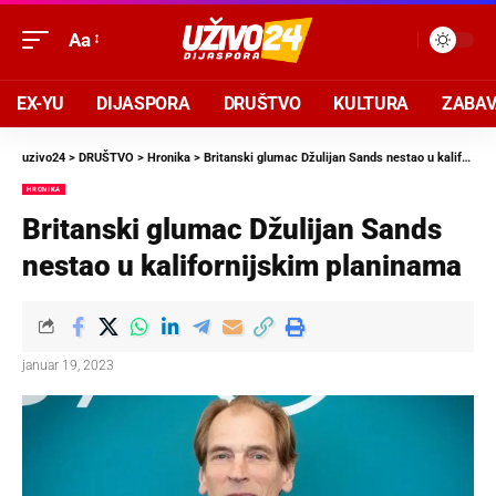
Aa
EX-YU
DIJASPORA
DRUŠTVO
KULTURA
ZABA
uzivo24
>
DRUŠTVO
>
Hronika
>
Britanski glumac Džulijan Sands nestao u kalifornijskim planinama
HRONIKA
Britanski glumac Džulijan Sands
nestao u kalifornijskim planinama
januar 19, 2023