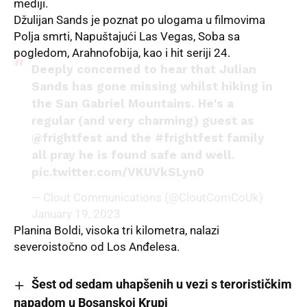
mediji.
Džulijan Sands je poznat po ulogama u filmovima
Polja smrti, Napuštajući Las Vegas, Soba sa
pogledom, Arahnofobija, kao i hit seriji
24.
Deeply concerned to hear that Julian
Sands has gone missing whilst hiking in
the San Gabriel Mountains. He's a
regular (and very charming) guest as
@frightfest
and the
#frightfest
family
all pray he is found safe and well.
pic.twitter.com/VKUVkSLyn0
— Clout Communications (@CloutComCoUk)
January 19, 2023
Planina Boldi, visoka tri kilometra, nalazi
severoistočno od Los Anđelesa.
Šest od sedam uhapšenih u vezi s terorističkim
napadom u Bosanskoj Krupi