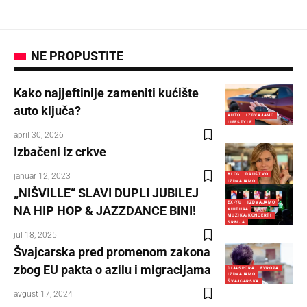
NE PROPUSTITE
Kako najjeftinije zameniti kućište
auto ključa?
AUTO
IZDVAJAMO
LIFESTYLE
april 30, 2026
Izbačeni iz crkve
januar 12, 2023
BLOG
DRUŠTVO
IZDVAJAMO
„NIŠVILLE“ SLAVI DUPLI JUBILEJ
EX-YU
IZDVAJAMO
NA HIP HOP & JAZZDANCE BINI!
KULTURA
MUZIKA/KONCERTI
SRBIJA
jul 18, 2025
Švajcarska pred promenom zakona
zbog EU pakta o azilu i migracijama
DIJASPORA
EVROPA
IZDVAJAMO
ŠVAJCARSKA
avgust 17, 2024