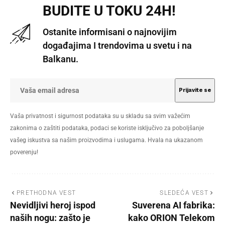
BUDITE U TOKU 24H!
Ostanite informisani o najnovijim
događajima I trendovima u svetu i na
Balkanu.
Vaša privatnost i sigurnost podataka su u skladu sa svim važećim
zakonima o zaštiti podataka, podaci se koriste isključivo za poboljšanje
vašeg iskustva sa našim proizvodima i uslugama. Hvala na ukazanom
poverenju!
PRETHODNA VEST
SLEDEĆA VEST
Nevidljivi heroj ispod
Suverena AI fabrika:
naših nogu: zašto je
kako ORION Telekom