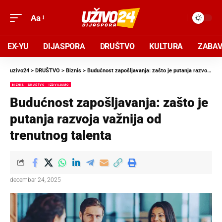
Aa
EX-YU
DIJASPORA
DRUŠTVO
KULTURA
ZABA
uzivo24
>
DRUŠTVO
>
Biznis
>
Budućnost zapošljavanja: zašto je putanja razvoja važnija od trenutnog talenta
BIZNIS
DRUŠTVO
IZDVAJAMO
Budućnost zapošljavanja: zašto je
putanja razvoja važnija od
trenutnog talenta
decembar 24, 2025