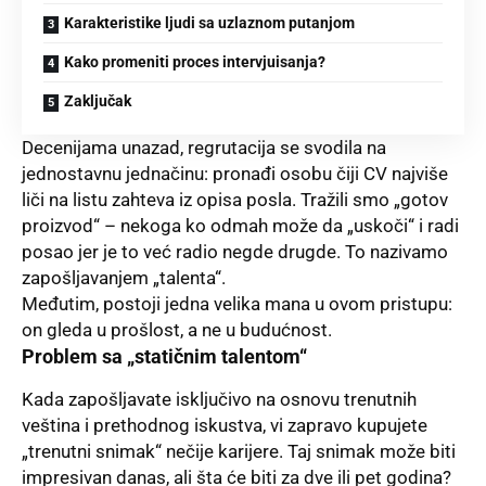
Karakteristike ljudi sa uzlaznom putanjom
Kako promeniti proces intervjuisanja?
Zaključak
Decenijama unazad, regrutacija se svodila na
jednostavnu jednačinu: pronađi osobu čiji CV najviše
liči na listu zahteva iz opisa posla. Tražili smo „gotov
proizvod“ – nekoga ko odmah može da „uskoči“ i radi
posao jer je to već radio negde drugde. To nazivamo
zapošljavanjem „talenta“.
Međutim, postoji jedna velika mana u ovom pristupu:
on gleda u prošlost, a ne u budućnost.
Problem sa „statičnim talentom“
Kada zapošljavate isključivo na osnovu trenutnih
veština i prethodnog iskustva, vi zapravo kupujete
„trenutni snimak“ nečije karijere. Taj snimak može biti
impresivan danas, ali šta će biti za dve ili pet godina?