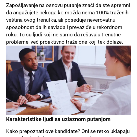
Zapošljavanje na osnovu putanje znači da ste spremni
da angažujete nekoga ko možda nema 100% traženih
veština ovog trenutka, ali poseduje neverovatnu
sposobnost da ih savlada i prevaziđe u rekordnom
roku. To su ljudi koji ne samo da rešavaju trenutne
probleme, već proaktivno traže one koji tek dolaze.
Karakteristike ljudi sa uzlaznom putanjom
Kako prepoznati ove kandidate? Oni se retko uklapaju