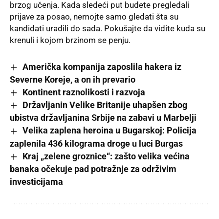
brzog učenja. Kada sledeći put budete pregledali
prijave za posao, nemojte samo gledati šta su
kandidati uradili do sada. Pokušajte da vidite kuda su
krenuli i kojom brzinom se penju.
Američka kompanija zaposlila hakera iz
Severne Koreje, a on ih prevario
Kontinent raznolikosti i razvoja
Državljanin Velike Britanije uhapšen zbog
ubistva državljanina Srbije na zabavi u Marbelji
Velika zaplena heroina u Bugarskoj: Policija
zaplenila 436 kilograma droge u luci Burgas
Kraj „zelene groznice“: zašto velika većina
banaka očekuje pad potražnje za održivim
investicijama