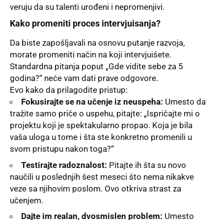
veruju da su talenti urođeni i nepromenjivi.
Kako promeniti proces intervjuisanja?
Da biste zapošljavali na osnovu putanje razvoja,
morate promeniti način na koji intervjuišete.
Standardna pitanja poput „Gde vidite sebe za 5
godina?“ neće vam dati prave odgovore.
Evo kako da prilagodite pristup:
Fokusirajte se na učenje iz neuspeha:
Umesto da
tražite samo priče o uspehu, pitajte: „Ispričajte mi o
projektu koji je spektakularno propao. Koja je bila
vaša uloga u tome i šta ste konkretno promenili u
svom pristupu nakon toga?“
Testirajte radoznalost:
Pitajte ih šta su novo
naučili u poslednjih šest meseci što nema nikakve
veze sa njihovim poslom. Ovo otkriva strast za
učenjem.
Dajte im realan, dvosmislen problem:
Umesto