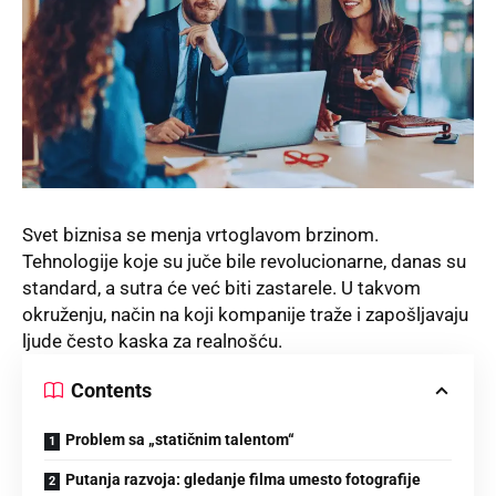
Svet biznisa se menja vrtoglavom brzinom.
Tehnologije koje su juče bile revolucionarne, danas su
standard, a sutra će već biti zastarele. U takvom
okruženju, način na koji kompanije traže i zapošljavaju
ljude često kaska za realnošću.
Contents
Problem sa „statičnim talentom“
Putanja razvoja: gledanje filma umesto fotografije