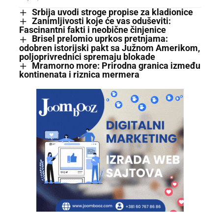
Srbija uvodi stroge propise za kladionice
Zanimljivosti koje će vas oduševiti:
Fascinantni fakti i neobične činjenice
Brisel prelomio uprkos pretnjama:
odobren istorijski pakt sa Južnom Amerikom,
poljoprivrednici spremaju blokade
Mramorno more: Prirodna granica između
kontinenata i riznica mermera