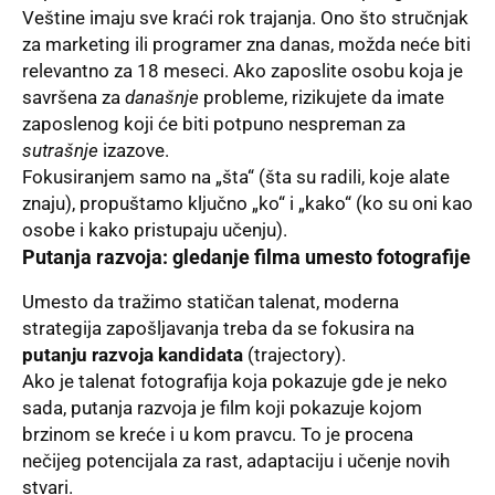
Veštine imaju sve kraći rok trajanja. Ono što stručnjak
za marketing ili programer zna danas, možda neće biti
relevantno za 18 meseci. Ako zaposlite osobu koja je
savršena za
današnje
probleme, rizikujete da imate
zaposlenog koji će biti potpuno nespreman za
sutrašnje
izazove.
Fokusiranjem samo na „šta“ (šta su radili, koje alate
znaju), propuštamo ključno „ko“ i „kako“ (ko su oni kao
osobe i kako pristupaju učenju).
Putanja razvoja: gledanje filma umesto fotografije
Umesto da tražimo statičan talenat, moderna
strategija zapošljavanja treba da se fokusira na
putanju razvoja kandidata
(trajectory).
Ako je talenat fotografija koja pokazuje gde je neko
sada, putanja razvoja je film koji pokazuje kojom
brzinom se kreće i u kom pravcu. To je procena
nečijeg potencijala za rast, adaptaciju i učenje novih
stvari.