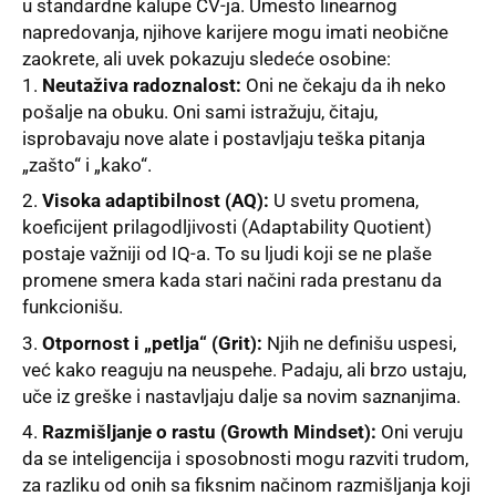
u standardne kalupe CV-ja. Umesto linearnog
napredovanja, njihove karijere mogu imati neobične
zaokrete, ali uvek pokazuju sledeće osobine:
Neutaživa radoznalost:
Oni ne čekaju da ih neko
pošalje na obuku. Oni sami istražuju, čitaju,
isprobavaju nove alate i postavljaju teška pitanja
„zašto“ i „kako“.
Visoka adaptibilnost (AQ):
U svetu promena,
koeficijent prilagodljivosti (Adaptability Quotient)
postaje važniji od IQ-a. To su ljudi koji se ne plaše
promene smera kada stari načini rada prestanu da
funkcionišu.
Otpornost i „petlja“ (Grit):
Njih ne definišu uspesi,
već kako reaguju na neuspehe. Padaju, ali brzo ustaju,
uče iz greške i nastavljaju dalje sa novim saznanjima.
Razmišljanje o rastu (Growth Mindset):
Oni veruju
da se inteligencija i sposobnosti mogu razviti trudom,
za razliku od onih sa fiksnim načinom razmišljanja koji