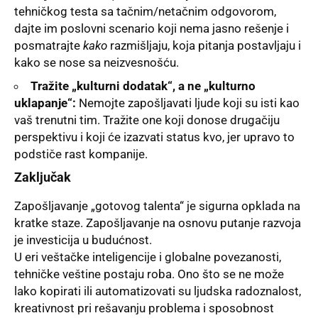
tehničkog testa sa tačnim/netačnim odgovorom,
dajte im poslovni scenario koji nema jasno rešenje i
posmatrajte
kako
razmišljaju, koja pitanja postavljaju i
kako se nose sa neizvesnošću.
Tražite „kulturni dodatak“, a ne „kulturno
uklapanje“:
Nemojte zapošljavati ljude koji su isti kao
vaš trenutni tim. Tražite one koji donose drugačiju
perspektivu i koji će izazvati status kvo, jer upravo to
podstiče rast kompanije.
Zaključak
Zapošljavanje „gotovog talenta“ je sigurna opklada na
kratke staze. Zapošljavanje na osnovu putanje razvoja
je investicija u budućnost.
U eri veštačke inteligencije i globalne povezanosti,
tehničke veštine postaju roba. Ono što se ne može
lako kopirati ili automatizovati su ljudska radoznalost,
kreativnost pri rešavanju problema i sposobnost