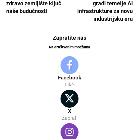
zdravo zemljište ključ
gradi temelje AI
naše budućnosti
infrastrukture za novu
industrijsku eru
Zapratite nas
Na društvenim mrežama
Facebook
Like
X
Zaprati