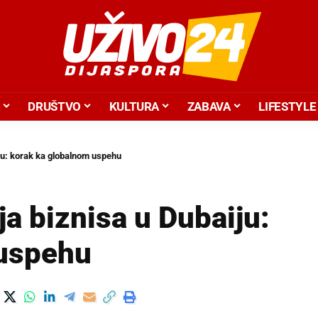
DRUŠTVO
KULTURA
ZABAVA
LIFESTYLE
iju: korak ka globalnom uspehu
ja biznisa u Dubaiju:
 uspehu