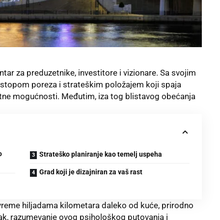
ar za preduzetnike, investitore i vizionare. Sa svojim
stopom poreza i strateškim položajem koji spaja
atne mogućnosti. Međutim, iza tog blistavog obećanja
o
Strateško planiranje kao temelj uspeha
Grad koji je dizajniran za vaš rast
i vreme hiljadama kilometara daleko od kuće, prirodno
pak, razumevanje ovog psihološkog putovanja i