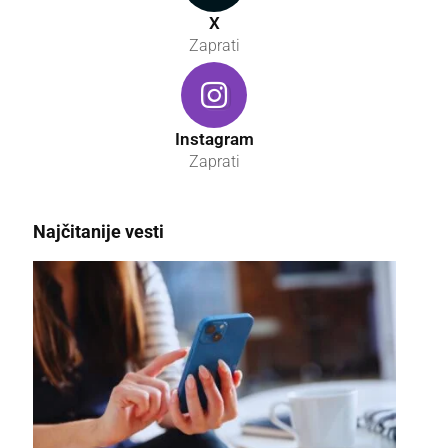
X
Zaprati
Instagram
Zaprati
Najčitanije vesti