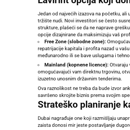
Jedan od najvećih izazova na početku, ali u
tržište nudi. Novi investitori se često sus
strukture, plašeći se da ne naprave grešku.
opcije dizajnirane da maksimizuju vaš profi
Free Zone (slobodne zone):
Omogućavaj
repatrijacije kapitala i profita nazad u va
međunarodno ili se bave uslugama i tehno
Mainland (kopnene licence):
Otvaraju 
omogućavajući vam direktnu trgovinu, otv
izuzetno unosnim državnim tenderima.
Ova raznolikost ne treba da bude izvor a
savršeno skrojite biznis prema svojim spec
Strateško planiranje 
Dubai nagrađuje one koji razmišljaju unapre
zaista donosi mir jeste postavljanje dugor