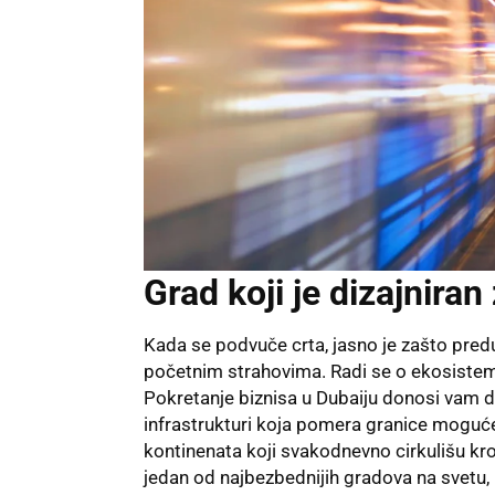
Grad koji je dizajniran
Kada se podvuče crta, jasno je zašto predu
početnim strahovima. Radi se o ekosistemu 
Pokretanje biznisa u Dubaiju donosi vam d
infrastrukturi koja pomera granice mogućeg
kontinenata koji svakodnevno cirkulišu kro
jedan od najbezbednijih gradova na svetu, k