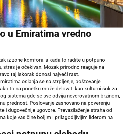
vo u Emiratima vredno
ak iz zone komfora, a kada to radite u potpuno
 stres je očekivan. Mozak prirodno reaguje na
vo taj iskorak donosi najveći rast.
iratima oslanja se na strpljenje, poštovanje
 Iako to na početku može delovati kao kulturni šok za
nog sistema gde se sve odvija neverovatnom brzinom,
mnu prednost. Poslovanje zasnovano na poverenju
jente i dugovečnije ugovore. Prevazilaženje straha od
 koje vas čine boljim i prilagodljivijim liderom na
onosi potpunu slobodu