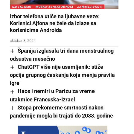
IZDVAJAMO
MUŠKO-ŽENSKI ODNOSI
ZANIMLJIVOSTI
Izbor telefona utiče na ljubavne veze:
Korisnici Ajfona ne žele da izlaze sa
korisnicima Androida
oktobar 8, 2024
Španija izglasala tri dana menstrualnog
odsustva mesečno
ChatGPT više nije usamljenik: stiže
opcija grupnog ćaskanja koja menja pravila
igre
Haos i nemiri u Parizu za vreme
utakmice Francuska-Izrael
Stopa prekomerne smrtnosti nakon
pandemije mogla bi trajati do 2033. godine