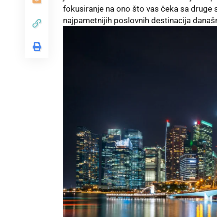
fokusiranje na ono što vas čeka sa druge s
najpametnijih poslovnih destinacija današn