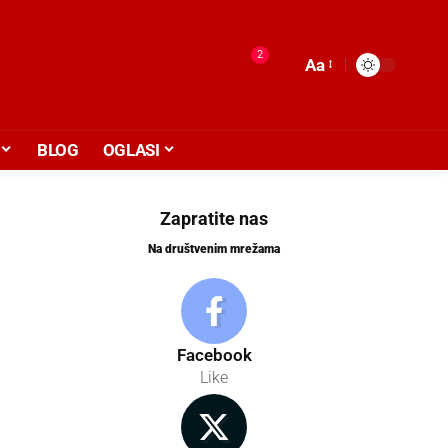
2
Aa
BLOG
OGLASI
Zapratite nas
Na društvenim mrežama
Facebook
Like