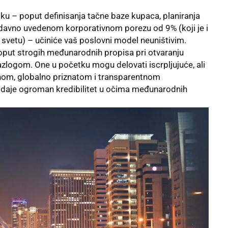
tku – poput definisanja tačne baze kupaca, planiranja
nedavno uvedenom korporativnom porezu od 9% (koji je i
 svetu) – učiniće vaš poslovni model neuništivim.
oput strogih međunarodnih propisa pri otvaranju
azlogom. One u početku mogu delovati iscrpljujuće, ali
rnom, globalno priznatom i transparentnom
i daje ogroman kredibilitet u očima međunarodnih