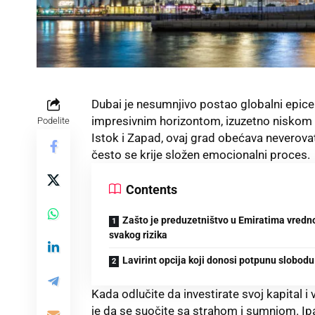
Dubai je nesumnjivo postao globalni epicent
impresivnim horizontom, izuzetno niskom 
Podelite
Istok i Zapad, ovaj grad obećava neverov
često se krije složen emocionalni proces.
Contents
Zašto je preduzetništvo u Emiratima vredn
svakog rizika
Lavirint opcija koji donosi potpunu slobodu
Kada odlučite da investirate svoj kapital 
je da se suočite sa strahom i sumnjom. I