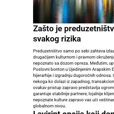
Zašto je preduzetništ
svakog rizika
Preduzetništvo samo po sebi zahteva izlaz
drugačijem kulturnom i pravnom okruženju,
nepoznato sa dozom opreza. Međutim, upra
Poslovni bonton u Ujedinjenim Arapskim Em
hijerarhije i izgradnju dugoročnih odnosa.
nekoga ko dolazi iz zapadnog, transakcio
ovakav pristup zapravo predstavlja ogro
garantuje stabilnije partnere, lojalnije kli
nepoznate kulture zapravo vas uči veštinama
globalnom nivou.
Lavirint opcija koji d