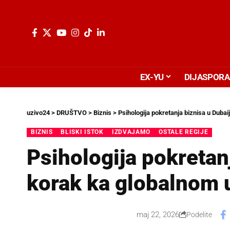
EX-YU
DIJASPORA
uzivo24
>
DRUŠTVO
>
Biznis
>
Psihologija pokretanja biznisa u Duba
BIZNIS
BLISKI ISTOK
IZDVAJAMO
OSTALE REGIJE
Psihologija pokretan
korak ka globalnom
maj 22, 2026
Podelite