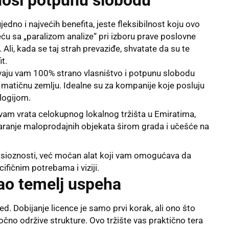
jedno i najvećih benefita, jeste fleksibilnost koju ovo
reću sa „paralizom analize“ pri izboru prave poslovne
 Ali, kada se taj strah prevaziđe, shvatate da su te
t.
u vam 100% strano vlasništvo i potpunu slobodu
šu matičnu zemlju. Idealne su za kompanije koje posluju
logijom.
vam vrata celokupnog lokalnog tržišta u Emiratima,
aranje maloprodajnih objekata širom grada i učešće na
nksioznosti, već moćan alat koji vam omogućava da
ifičnim potrebama i viziji.
kao temelj uspeha
d. Dobijanje licence je samo prvi korak, ali ono što
očno održive strukture. Ovo tržište vas praktično tera