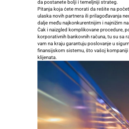
da postanete bolji i temeljniji strateg.
Pitanja koja ćete morati da rešite na poče
ulaska novih partnera ili prilagođavanja 
dalje među najkonkurentnijim i najnižim na
Čak i naizgled komplikovane procedure, p
korporativnih bankovnih računa, tu su sa r
vam na kraju garantuju poslovanje u sigu
finansijskom sistemu, što vašoj kompanij
klijenata.