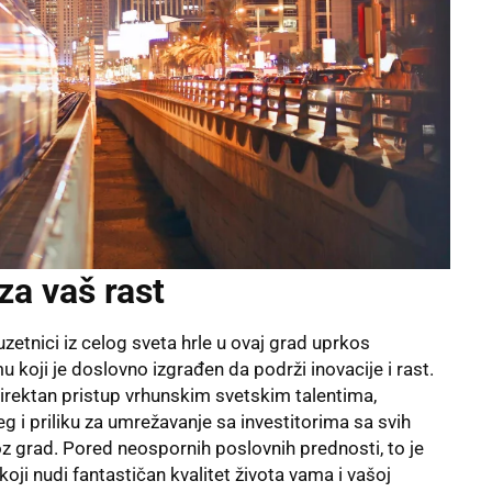
 za vaš rast
zetnici iz celog sveta hrle u ovaj grad uprkos
koji je doslovno izgrađen da podrži inovacije i rast.
irektan pristup vrhunskim svetskim talentima,
 i priliku za umrežavanje sa investitorima sa svih
z grad. Pored neospornih poslovnih prednosti, to je
oji nudi fantastičan kvalitet života vama i vašoj