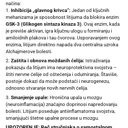
načina:
Inhibicija „glavnog krivca“:
Jedan od ključnih
mehanizama je sposobnost litijuma da blokira enzim
GSK-3 (Glikogen sintaza kinaza 3)
. Ovaj enzim, kada
je previše aktivan, igra ključnu ulogu u formiranju i
amiloidnih plakova i tau čvorova. Usporavanjem ovog
enzima, litijum direktno napada dva centralna uzroka
Alchajmerove bolesti.
Zaštita i obnova moždanih ćelija:
Istraživanja
pokazuju da litijum ima neuroprotektivna svojstva –
štiti nervne ćelije od oštećenja i odumiranja. Štaviše,
postoje dokazi da može podstaći i neurogenezu,
odnosno stvaranje novih nervnih ćelija.
Smanjenje upale:
Hronična upala u mozgu
(neuroinflamacija) značajno doprinosi napredovanju
bolesti. Litijum poseduje antiinflamatorna svojstva,
smanjujući štetne upalne procese u mozgu.
UPOZORENJE: Reč stručnjaka o samostalnom