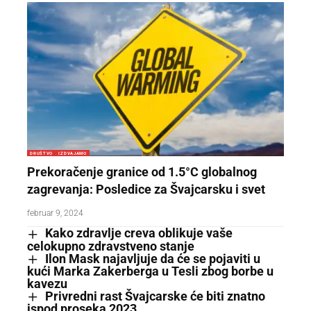
DRUŠTVO
IZDVAJAMO
Prekoračenje granice od 1.5°C globalnog
zagrevanja: Posledice za Švajcarsku i svet
februar 9, 2024
Kako zdravlje creva oblikuje vaše
celokupno zdravstveno stanje
Ilon Mask najavljuje da će se pojaviti u
kući Marka Zakerberga u Tesli zbog borbe u
kavezu
Privredni rast Švajcarske će biti znatno
ispod proseka 2023