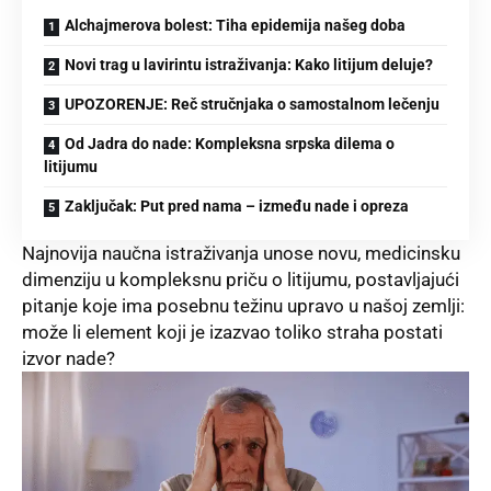
Alchajmerova bolest: Tiha epidemija našeg doba
Novi trag u lavirintu istraživanja: Kako litijum deluje?
UPOZORENJE: Reč stručnjaka o samostalnom lečenju
Od Jadra do nade: Kompleksna srpska dilema o
litijumu
Zaključak: Put pred nama – između nade i opreza
Najnovija naučna istraživanja unose novu, medicinsku
dimenziju u kompleksnu priču o litijumu, postavljajući
pitanje koje ima posebnu težinu upravo u našoj zemlji:
može li element koji je izazvao toliko straha postati
izvor nade?