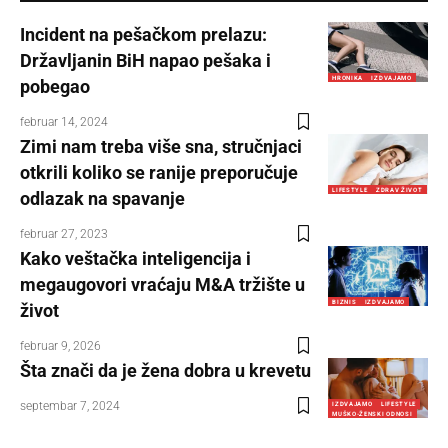
Incident na pešačkom prelazu:
Državljanin BiH napao pešaka i
HRONIKA
IZDVAJAMO
pobegao
februar 14, 2024
Zimi nam treba više sna, stručnjaci
otkrili koliko se ranije preporučuje
LIFESTYLE
ZDRAV ŽIVOT
odlazak na spavanje
februar 27, 2023
Kako veštačka inteligencija i
megaugovori vraćaju M&A tržište u
BIZNIS
IZDVAJAMO
život
februar 9, 2026
Šta znači da je žena dobra u krevetu
septembar 7, 2024
IZDVAJAMO
LIFESTYLE
MUŠKO-ŽENSKI ODNOSI