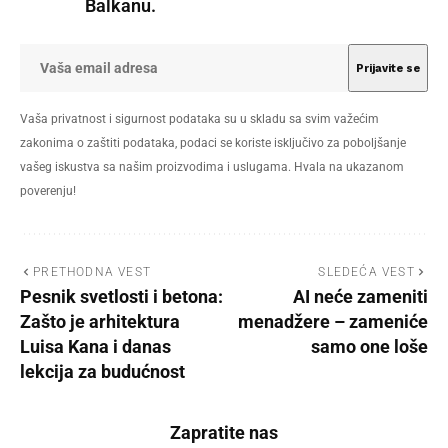
Balkanu.
Vaša privatnost i sigurnost podataka su u skladu sa svim važećim
zakonima o zaštiti podataka, podaci se koriste isključivo za poboljšanje
vašeg iskustva sa našim proizvodima i uslugama. Hvala na ukazanom
poverenju!
PRETHODNA VEST
SLEDEĆA VEST
Pesnik svetlosti i betona:
AI neće zameniti
Zašto je arhitektura
menadžere – zameniće
Luisa Kana i danas
samo one loše
lekcija za budućnost
Zapratite nas