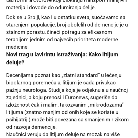
materija i dovode do odumiranja ćelije.
Dok se u Srbiji, kao i u ostatku sveta, suočavamo sa
starenjem populacije, broj obolelih od demencije je u
stalnom porastu, čineći potragu za efikasnom
terapijom jednim od najvećih prioriteta moderne
medicine.
Novi trag u lavirintu istraživanja: Kako litijum
deluje?
Decenijama poznat kao „zlatni standard“ u lečenju
bipolarnog poremećaja, litijum je sada privukao
pažnju neurologa. Studija koja je odjeknula u naučnoj
zajednici, a koju prenosi i Euronews, sugeriše da
izloženost čak i malim, takozvanim „mikrodozama“
litijuma (znatno manjim od onih koje se koriste u
psihijatriji) može biti povezana sa smanjenim rizikom
od razvoja demencije.
Naučnici veruju da litijum deluje na mozak na više