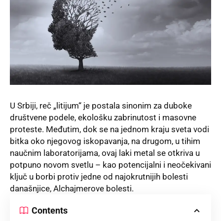
U Srbiji, reč „litijum“ je postala sinonim za duboke
društvene podele, ekološku zabrinutost i masovne
proteste. Međutim, dok se na jednom kraju sveta vodi
bitka oko njegovog iskopavanja, na drugom, u tihim
naučnim laboratorijama, ovaj laki metal se otkriva u
potpuno novom svetlu – kao potencijalni i neočekivani
ključ u borbi protiv jedne od najokrutnijih bolesti
današnjice, Alchajmerove bolesti.
Contents