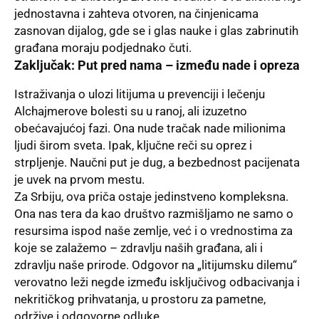
jednostavna i zahteva otvoren, na činjenicama
zasnovan dijalog, gde se i glas nauke i glas zabrinutih
građana moraju podjednako čuti.
Zaključak: Put pred nama – između nade i opreza
Istraživanja o ulozi litijuma u prevenciji i lečenju
Alchajmerove bolesti su u ranoj, ali izuzetno
obećavajućoj fazi. Ona nude tračak nade milionima
ljudi širom sveta. Ipak, ključne reči su oprez i
strpljenje. Naučni put je dug, a bezbednost pacijenata
je uvek na prvom mestu.
Za Srbiju, ova priča ostaje jedinstveno kompleksna.
Ona nas tera da kao društvo razmišljamo ne samo o
resursima ispod naše zemlje, već i o vrednostima za
koje se zalažemo – zdravlju naših građana, ali i
zdravlju naše prirode. Odgovor na „litijumsku dilemu“
verovatno leži negde između isključivog odbacivanja i
nekritičkog prihvatanja, u prostoru za pametne,
održive i odgovorne odluke.