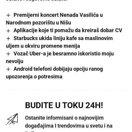
Premijerni koncert Nenada Vasilića u
Narodnom pozorištu u Nišu
Aplikacije koje ti pomažu da kreiraš dobar CV
Starbucks ukida liniju kafe sa maslinovim
uljem u okviru promene menija
Vozač Uber-a je besramno iskoristio moju
nevolju
Android telefoni dobijaju opciju ranog
upozorenja o potresima
BUDITE U TOKU 24H!
Ostanite informisani o najnovijim
događajima I trendovima u svetu i na