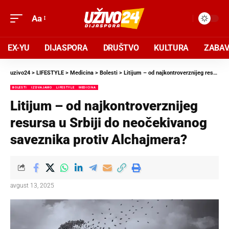
Aa
EX-YU
DIJASPORA
DRUŠTVO
KULTURA
ZABA
uzivo24
>
LIFESTYLE
>
Medicina
>
Bolesti
>
Litijum – od najkontroverznijeg resursa u Srbiji do neočekivanog saveznika protiv Alchajmera?
BOLESTI
IZDVAJAMO
LIFESTYLE
MEDICINA
Litijum – od najkontroverznijeg
resursa u Srbiji do neočekivanog
saveznika protiv Alchajmera?
avgust 13, 2025