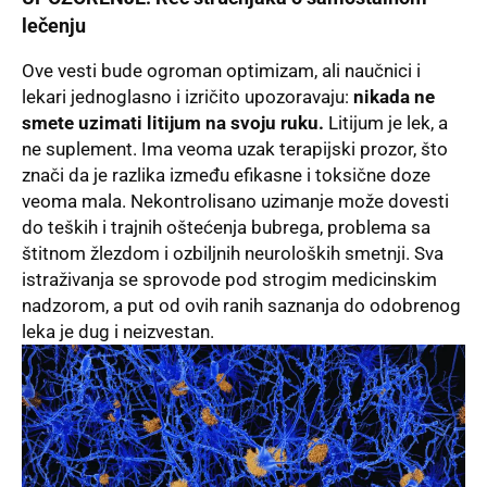
lečenju
Ove vesti bude ogroman optimizam, ali naučnici i
lekari jednoglasno i izričito upozoravaju:
nikada ne
smete uzimati litijum na svoju ruku.
Litijum je lek, a
ne suplement. Ima veoma uzak terapijski prozor, što
znači da je razlika između efikasne i toksične doze
veoma mala. Nekontrolisano uzimanje može dovesti
do teških i trajnih oštećenja bubrega, problema sa
štitnom žlezdom i ozbiljnih neuroloških smetnji. Sva
istraživanja se sprovode pod strogim medicinskim
nadzorom, a put od ovih ranih saznanja do odobrenog
leka je dug i neizvestan.