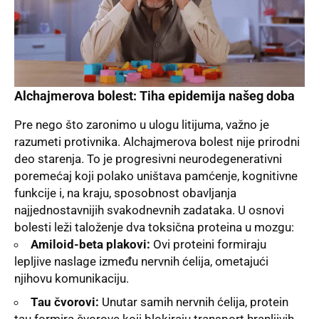
Alchajmerova bolest: Tiha epidemija našeg doba
Pre nego što zaronimo u ulogu litijuma, važno je
razumeti protivnika. Alchajmerova bolest nije prirodni
deo starenja. To je progresivni neurodegenerativni
poremećaj koji polako uništava pamćenje, kognitivne
funkcije i, na kraju, sposobnost obavljanja
najjednostavnijih svakodnevnih zadataka. U osnovi
bolesti leži taloženje dva toksična proteina u mozgu:
Amiloid-beta plakovi:
Ovi proteini formiraju
lepljive naslage između nervnih ćelija, ometajući
njihovu komunikaciju.
Tau čvorovi:
Unutar samih nervnih ćelija, protein
tau formira čvorove koji blokiraju transport hranljivih