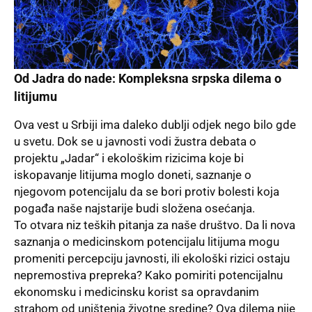
Od Jadra do nade: Kompleksna srpska dilema o
litijumu
Ova vest u Srbiji ima daleko dublji odjek nego bilo gde
u svetu. Dok se u javnosti vodi žustra debata o
projektu „Jadar“ i ekološkim rizicima koje bi
iskopavanje litijuma moglo doneti, saznanje o
njegovom potencijalu da se bori protiv bolesti koja
pogađa naše najstarije budi složena osećanja.
To otvara niz teških pitanja za naše društvo. Da li nova
saznanja o medicinskom potencijalu litijuma mogu
promeniti percepciju javnosti, ili ekološki rizici ostaju
nepremostiva prepreka? Kako pomiriti potencijalnu
ekonomsku i medicinsku korist sa opravdanim
strahom od uništenja životne sredine? Ova dilema nije