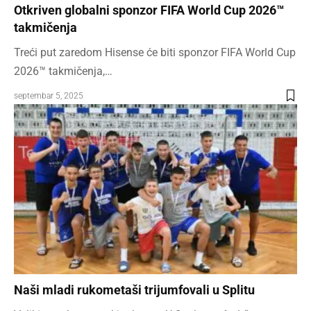
Otkriven globalni sponzor FIFA World Cup 2026™
takmičenja
Treći put zaredom Hisense će biti sponzor FIFA World Cup
2026™ takmičenja,…
septembar 5, 2025
Naši mladi rukometaši trijumfovali u Splitu