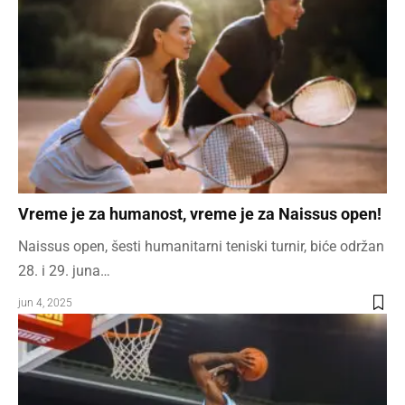
Vreme je za humanost, vreme je za Naissus open!
Naissus open, šesti humanitarni teniski turnir, biće održan
28. i 29. juna…
jun 4, 2025