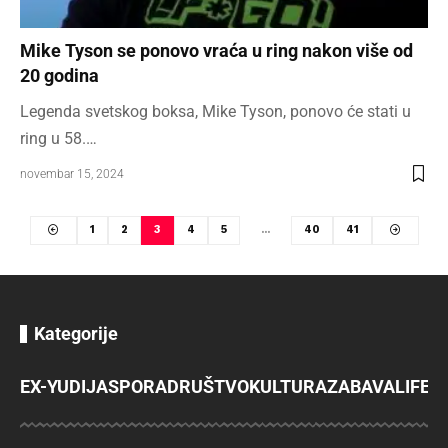
Mike Tyson se ponovo vraća u ring nakon više od
20 godina
Legenda svetskog boksa, Mike Tyson, ponovo će stati u
ring u 58.…
novembar 15, 2024
1
2
3
4
5
…
40
41
Kategorije
EX-YU
DIJASPORA
DRUŠTVO
KULTURA
ZABAVA
LIFES