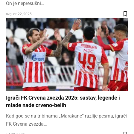
On je nepresušni…
avgust 22, 2025
Igrači FK Crvena zvezda 2025: sastav, legende i
mlade nade crveno-belih
Kad god se na tribinama „Marakane“ razlije pesma, igrači
FK Crvena zvezda…