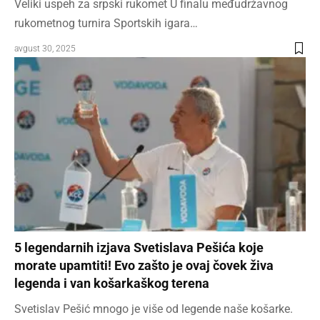
Veliki uspeh za srpski rukomet U finalu međudržavnog
rukometnog turnira Sportskih igara…
avgust 30, 2025
5 legendarnih izjava Svetislava Pešića koje
morate upamtiti! Evo zašto je ovaj čovek živa
legenda i van košarkaškog terena
Svetislav Pešić mnogo je više od legende naše košarke.