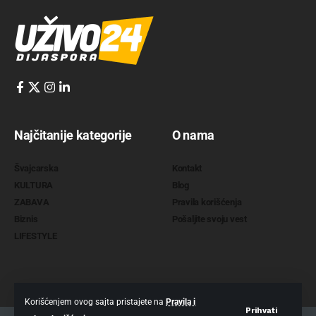
Najčitanije kategorije
O nama
Švajcarska
Kontakt
KULTURA
Blog
ZABAVA
Pravila korišćenja
Biznis
Pošaljite svoju vest
LIFESTYLE
Korišćenjem ovog sajta pristajete na
Pravila i
Prihvati