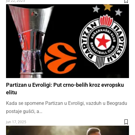
jul 22, 2025
Partizan u Evroligi: Put crno-belih kroz evropsku
elitu
Kada se spomene Partizan u Evroligi, vazduh u Beogradu
postaje gušći, a…
jun 17, 2025