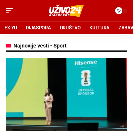
EX-YU
DIJASPORA
DRUŠTVO
KULTURA
ZABA
Najnovije vesti - Sport