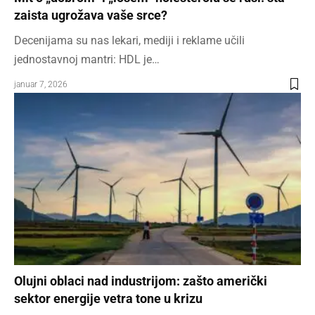
zaista ugrožava vaše srce?
Decenijama su nas lekari, mediji i reklame učili
jednostavnoj mantri: HDL je…
januar 7, 2026
Olujni oblaci nad industrijom: zašto američki
sektor energije vetra tone u krizu