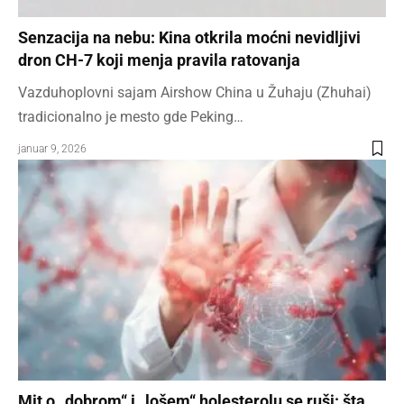
Senzacija na nebu: Kina otkrila moćni nevidljivi
dron CH-7 koji menja pravila ratovanja
Vazduhoplovni sajam Airshow China u Žuhaju (Zhuhai)
tradicionalno je mesto gde Peking…
januar 9, 2026
Mit o „dobrom“ i „lošem“ holesterolu se ruši: šta