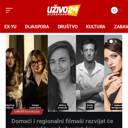
EX-YU
DIJASPORA
DRUŠTVO
KULTURA
ZABA
UNCATEGORIZED
Domaći i regionalni filmaši razvijat će