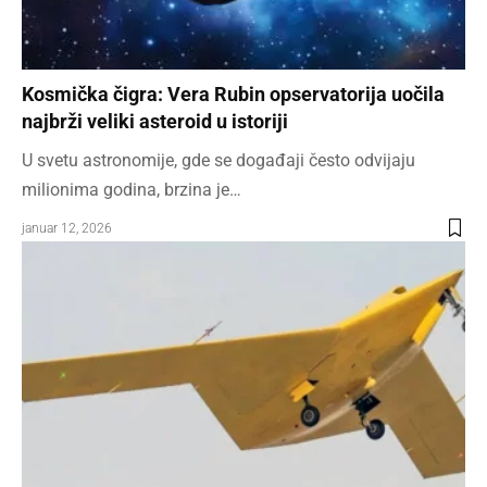
Kosmička čigra: Vera Rubin opservatorija uočila
najbrži veliki asteroid u istoriji
U svetu astronomije, gde se događaji često odvijaju
milionima godina, brzina je…
januar 12, 2026