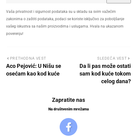
Vaša privatnost i sigurnost podataka su u skladu sa svim važećim
zakonima o zaštiti podataka, podaci se koriste isključivo za poboljšanje
vašeg iskustva sa našim proizvodima i uslugama. Hvala na ukazanom
poverenju!
PRETHODNA VEST
SLEDEĆA VEST
Aco Pejović: U Nišu se
Da li pas može ostati
osećam kao kod kuće
sam kod kuće tokom
celog dana?
Zapratite nas
Na društvenim mrežama