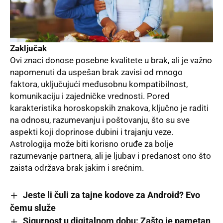
Zaključak
Ovi znaci donose posebne kvalitete u brak, ali je važno
napomenuti da uspešan brak zavisi od mnogo
faktora, uključujući međusobnu kompatibilnost,
komunikaciju i zajedničke vrednosti. Pored
karakteristika horoskopskih znakova, ključno je raditi
na odnosu, razumevanju i poštovanju, što su sve
aspekti koji doprinose dubini i trajanju veze.
Astrologija može biti korisno oruđe za bolje
razumevanje partnera, ali je ljubav i predanost ono što
zaista održava brak jakim i srećnim.
Jeste li čuli za tajne kodove za Android? Evo
čemu služe
Sigurnost u digitalnom dobu: Zašto je pametan