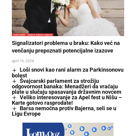
IZDVAJAMO
MUŠKO-ŽENSKI ODNOSI
Signalizatori problema u braku: Kako već na
venčanju prepoznati potencijalne izazove
april 16, 2024
Loši snovi kao rani alarm za Parkinsonovu
bolest
Švajcarski parlament za strožiju
odgovornost banaka: Menadžeri da vraćaju
plate u slučaju spasavanja državnim novcem
Veliko interesovanje za Apel fest u Nišu –
Karte gotovo rasprodate!
Barsa nemoćna protiv Bajerna, seli se u
Ligu Evrope