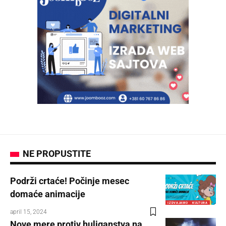
NE PROPUSTITE
Podrži crtaće! Počinje mesec
domaće animacije
IZDVAJAMO
KULTURA
april 15, 2024
Nove mere protiv huliganstva na