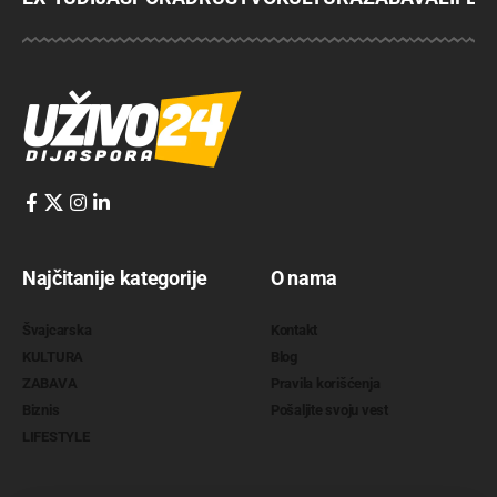
Najčitanije kategorije
O nama
Švajcarska
Kontakt
KULTURA
Blog
ZABAVA
Pravila korišćenja
Biznis
Pošaljite svoju vest
LIFESTYLE