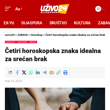
Aa
EX-YU
DIJASPORA
DRUŠTVO
KULTURA
ZABA
uzivo24
>
ZABAVA
>
Horoskop
>
Četiri horoskopska znaka idealna za srećan brak
HOROSKOP
IZDVAJAMO
ZABAVA
Četiri horoskopska znaka idealna
za srećan brak
maj 10, 2024