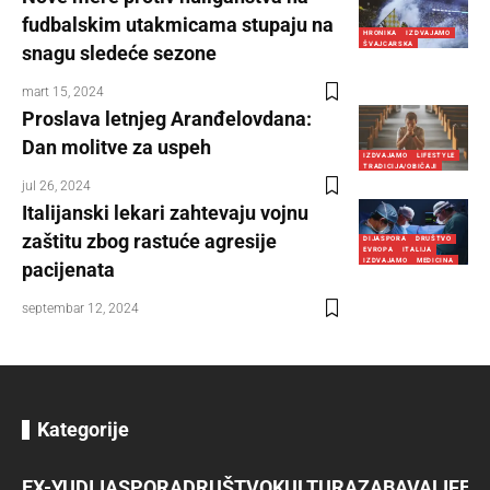
fudbalskim utakmicama stupaju na
HRONIKA
IZDVAJAMO
ŠVAJCARSKA
snagu sledeće sezone
mart 15, 2024
Proslava letnjeg Aranđelovdana:
Dan molitve za uspeh
IZDVAJAMO
LIFESTYLE
TRADICIJA/OBIČAJI
jul 26, 2024
Italijanski lekari zahtevaju vojnu
zaštitu zbog rastuće agresije
DIJASPORA
DRUŠTVO
EVROPA
ITALIJA
IZDVAJAMO
MEDICINA
pacijenata
septembar 12, 2024
Kategorije
EX-YU
DIJASPORA
DRUŠTVO
KULTURA
ZABAVA
LIFES