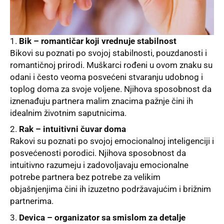
Bik – romantičar koji vrednuje stabilnost
Bikovi su poznati po svojoj stabilnosti, pouzdanosti i
romantičnoj prirodi. Muškarci rođeni u ovom
znaku
su
odani i često veoma posvećeni stvaranju udobnog i
toplog doma za svoje voljene. Njihova sposobnost da
iznenađuju partnera malim znacima pažnje čini ih
idealnim životnim saputnicima.
Rak – intuitivni čuvar doma
Rakovi su poznati po svojoj emocionalnoj inteligenciji i
posvećenosti porodici. Njihova sposobnost da
intuitivno razumeju i zadovoljavaju emocionalne
potrebe partnera bez potrebe za velikim
objašnjenjima čini ih izuzetno podržavajućim i brižnim
partnerima.
Devica – organizator sa smislom za detalje