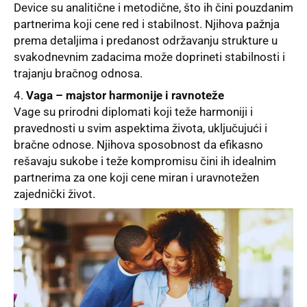
Device su analitične i metodične, što ih čini pouzdanim
partnerima koji cene red i stabilnost. Njihova pažnja
prema detaljima i predanost održavanju strukture u
svakodnevnim zadacima može doprineti stabilnosti i
trajanju bračnog odnosa.
Vaga – majstor harmonije i ravnoteže
Vage
su prirodni diplomati koji teže harmoniji i
pravednosti u svim aspektima života, uključujući i
bračne odnose. Njihova sposobnost da efikasno
rešavaju sukobe i teže kompromisu čini ih idealnim
partnerima za one koji cene miran i uravnotežen
zajednički život.