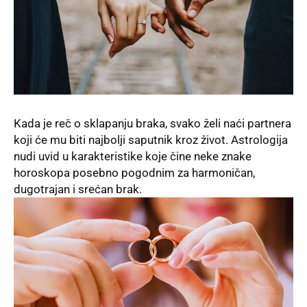
Kada je reč o sklapanju braka, svako želi naći partnera
koji će mu biti najbolji saputnik kroz život. Astrologija
nudi uvid u karakteristike koje čine neke znake
horoskopa posebno pogodnim za harmoničan,
dugotrajan i srećan brak.