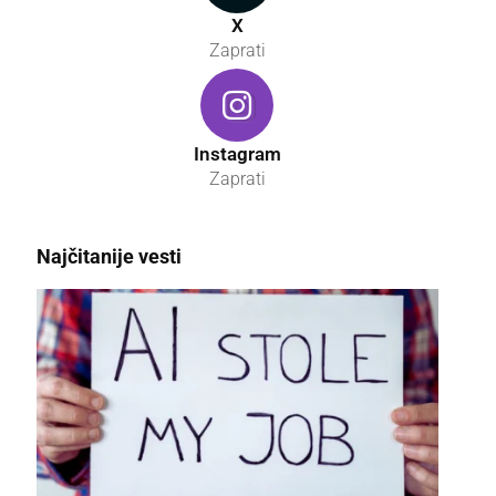
X
Zaprati
Instagram
Zaprati
Najčitanije vesti