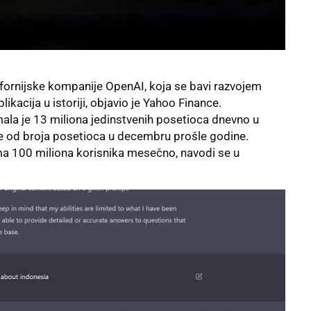
ifornijske kompanije
OpenAI
, koja se bavi razvojem
likacija u istoriji, objavio je Yahoo Finance.
ala je 13 miliona jedinstvenih posetioca dnevno u
še od broja posetioca u decembru prošle godine.
a 100 miliona korisnika mesečno, navodi se u