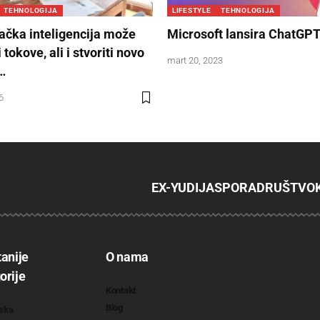
TEHNOLOGIJA
LIFESTYLE
TEHNOLOGIJA
ačka inteligencija može
Microsoft lansira ChatGPT
 tokove, ali i stvoriti novo
mart 20, 2023
…
6
EX-YU
DIJASPORA
DRUŠTVO
tanije
O nama
orije
Kontakt
Blog
ska