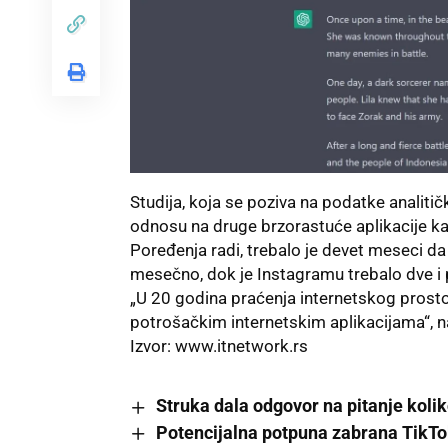
Studija, koja se poziva na podatke analit
odnosu na druge brzorastuće aplikacije ka
Poređenja radi, trebalo je devet meseci d
mesečno, dok je Instagramu trebalo dve i 
„U 20 godina praćenja internetskog pros
potrošačkim internetskim aplikacijama“, nap
Izvor
: www.itnetwork.rs
Struka dala odgovor na pitanje koli
Potencijalna potpuna zabrana TikT