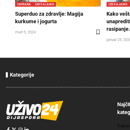
ISHRANA
IZDVAJAMO
IZDVAJAMO
Superduo za zdravlje: Magija
Kako vešt
kurkume i jogurta
unaprediti
rasipanje
mart 5, 2024
januar 25, 202
Kategorije
Najči
kateg
Švajcar