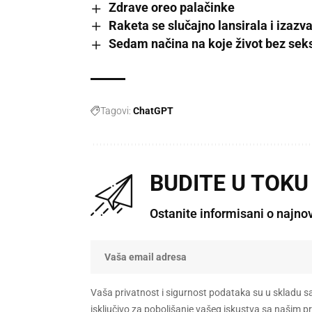
Zdrave oreo palačinke
Raketa se slučajno lansirala i izaz
Sedam načina na koje život bez seks
Tagovi:
ChatGPT
BUDITE U TOKU
Ostanite informisani o najno
Vaša privatnost i sigurnost podataka su u skladu s
isključivo za poboljšanje vašeg iskustva sa našim