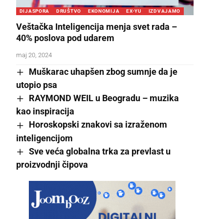
DIJASPORA
DRUŠTVO
EKONOMIJA
EX-YU
IZDVAJAMO
Veštačka Inteligencija menja svet rada –
40% poslova pod udarem
maj 20, 2024
Muškarac uhapšen zbog sumnje da je
utopio psa
RAYMOND WEIL u Beogradu – muzika
kao inspiracija
Horoskopski znakovi sa izraženom
inteligencijom
Sve veća globalna trka za prevlast u
proizvodnji čipova