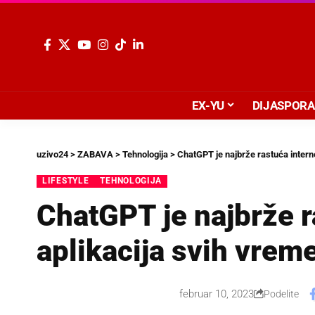
EX-YU
DIJASPORA
uzivo24
>
ZABAVA
>
Tehnologija
>
ChatGPT je najbrže rastuća intern
LIFESTYLE
TEHNOLOGIJA
ChatGPT je najbrže r
aplikacija svih vrem
februar 10, 2023
Podelite