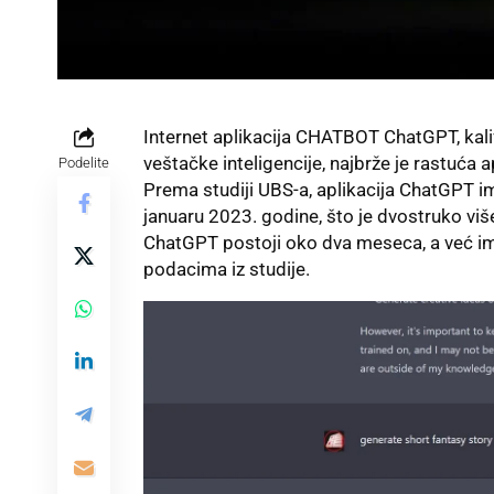
Internet aplikacija CHATBOT ChatGPT, kal
veštačke inteligencije, najbrže je rastuća ap
Podelite
Prema studiji UBS-a,
aplikacija ChatGPT im
januaru 2023. godine, što je dvostruko vi
ChatGPT postoji oko dva meseca, a već im
podacima iz studije.