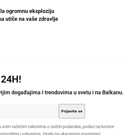
vala ogromnu eksploziju
a utiče na vaše zdravlje
 24H!
vijim događajima I trendovima u svetu i na Balkanu.
a svim važećim zakonima o zaštiti podataka, podaci se koriste
 proizvodima i uslugama. Hvala na ukazanom poverenju!