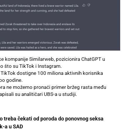
ičke kompanije Similarweb, pozicionira ChatGPT u
o što su TikTok i Instagram.
a
TikTok
dostigne 100 miliona aktivnih korisnika
po godine.
tora ne možemo pronaći primer bržeg rasta među
isali su analitičari UBS-a u studiji.
ko treba čekati od poroda do ponovnog seksa
ok-a u SAD