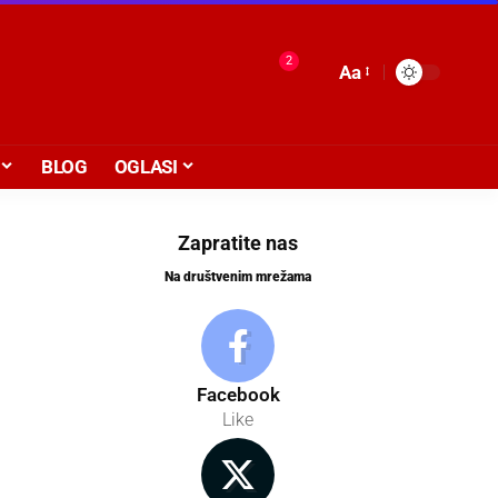
2
Aa
BLOG
OGLASI
Zapratite nas
Na društvenim mrežama
Facebook
Like