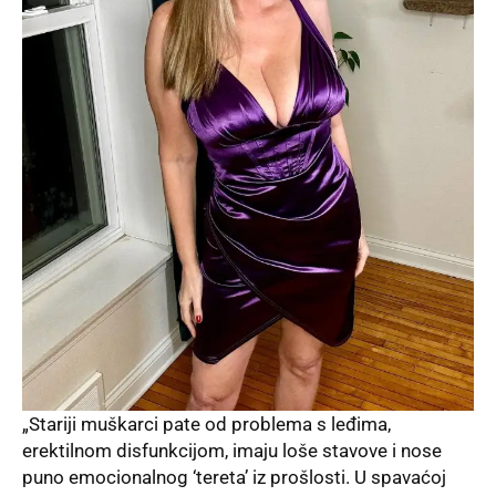
„Stariji muškarci pate od problema s leđima,
erektilnom disfunkcijom, imaju loše stavove i nose
puno emocionalnog ‘tereta’ iz prošlosti. U spavaćoj