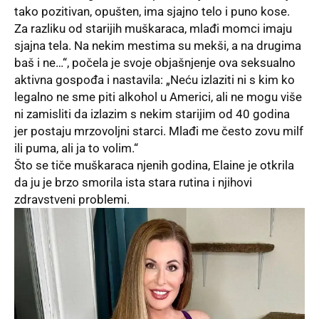
tako pozitivan, opušten, ima sjajno telo i puno kose.
Za razliku od starijih muškaraca, mlađi momci imaju
sjajna tela. Na nekim mestima su mekši, a na drugima
baš i ne…“, počela je svoje objašnjenje ova seksualno
aktivna gospođa i nastavila: „Neću izlaziti ni s kim ko
legalno ne sme piti alkohol u Americi, ali ne mogu više
ni zamisliti da izlazim s nekim starijim od 40 godina
jer postaju mrzovoljni starci. Mlađi me često zovu milf
ili puma, ali ja to volim.“
Što se tiče muškaraca njenih godina, Elaine je otkrila
da ju je brzo smorila ista stara rutina i njihovi
zdravstveni problemi.