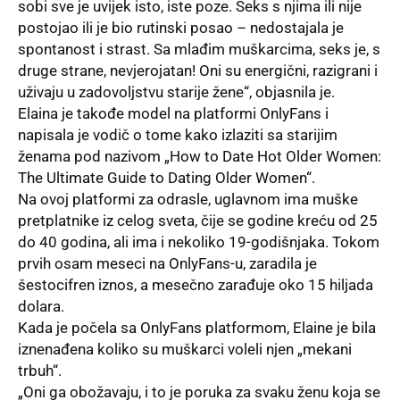
sobi sve je uvijek isto, iste poze. Seks s njima ili nije
postojao ili je bio rutinski posao – nedostajala je
spontanost i strast. Sa mlađim muškarcima, seks je, s
druge strane, nevjerojatan! Oni su energični, razigrani i
uživaju u zadovoljstvu starije žene“, objasnila je.
Elaina je takođe model na platformi
OnlyFans
i
napisala je vodič o tome kako izlaziti sa starijim
ženama pod nazivom „How to Date Hot Older Women:
The Ultimate Guide to Dating Older Women“.
Na ovoj platformi za odrasle, uglavnom ima muške
pretplatnike iz celog sveta, čije se godine kreću od 25
do 40 godina, ali ima i nekoliko 19-godišnjaka. Tokom
prvih osam meseci na OnlyFans-u, zaradila je
šestocifren iznos, a mesečno zarađuje oko 15 hiljada
dolara.
Kada je počela sa OnlyFans platformom, Elaine je bila
iznenađena koliko su muškarci voleli njen „mekani
trbuh“.
„Oni ga obožavaju, i to je poruka za svaku ženu koja se