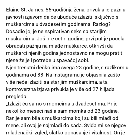
Elaine St. James, 56-godišnja žena, privukla je pažnju
javnosti izjavom da će ubuduće izlaziti isključivo s
muškarcima u dvadesetim godinama. Razlog?
Dosadio joj je neinspirativan seks sa starijim
muškarcima. Još pre četiri godine, prvi put je počela
obraćati pažnju na mlađe muškarce, otkrivši da
muškarci njenih godina jednostavno ne mogu pratiti
njene želje i potrebe u spavaćoj sobi.
Njen trenutni dečko ima svega 23 godine, s razlikom u
godinama od 33. Na Instagramu je objasnila zašto
više neće izlaziti sa starijim muškarcima, a ta
kontroverzna izjava privukla je više od 27 hiljada
pregleda.
„Izlazit ću samo s momcima u dvadesetima. Prije
nekoliko meseci našla sam momka od 23 godine.
Ranije sam bila s muškarcima koji su bili mlađi od
mene, ali ovaj je najmlađi do sada. Sviđa mi se njegov
mladenački izgled, slatko ponašanje i vitalnost. On je