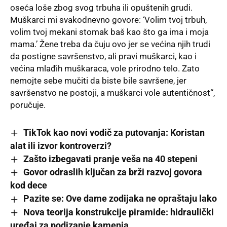
oseća loše zbog svog trbuha ili opuštenih grudi.
Muškarci mi svakodnevno govore: ‘Volim tvoj trbuh,
volim tvoj mekani stomak baš kao što ga ima i moja
mama.’ Žene treba da čuju ovo jer se većina njih trudi
da postigne savršenstvo, ali pravi muškarci, kao i
većina mlađih muškaraca, vole prirodno telo. Zato
nemojte sebe mučiti da biste bile savršene, jer
savršenstvo ne postoji, a muškarci vole autentičnost“,
poručuje.
TikTok kao novi vodič za putovanja: Koristan
alat ili izvor kontroverzi?
Zašto izbegavati pranje veša na 40 stepeni
Govor odraslih ključan za brži razvoj govora
kod dece
Pazite se: Ove dame zodijaka ne opraštaju lako
Nova teorija konstrukcije piramide: hidraulički
uređaj za podizanje kamenja