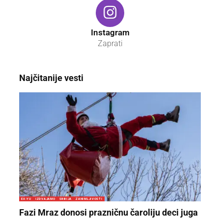
Instagram
Zaprati
Najčitanije vesti
EX-YU
IZDVAJAMO
SRBIJA
ZANIMLJIVOSTI
Fazi Mraz donosi prazničnu čaroliju deci juga