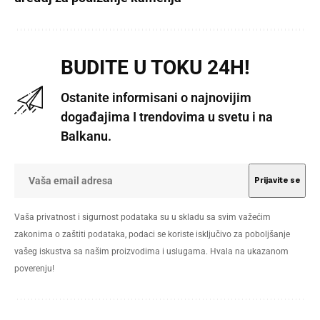
BUDITE U TOKU 24H!
Ostanite informisani o najnovijim
događajima I trendovima u svetu i na
Balkanu.
Vaša privatnost i sigurnost podataka su u skladu sa svim važećim
zakonima o zaštiti podataka, podaci se koriste isključivo za poboljšanje
vašeg iskustva sa našim proizvodima i uslugama. Hvala na ukazanom
poverenju!