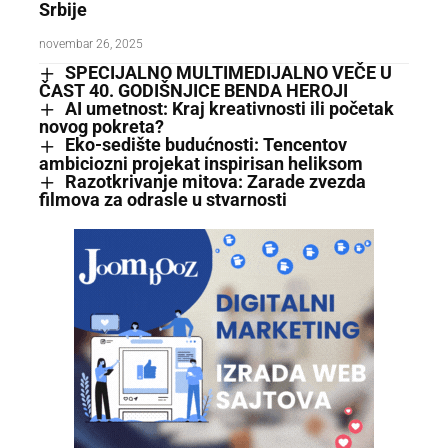
Srbije
novembar 26, 2025
SPECIJALNO MULTIMEDIJALNO VEČE U
ČAST 40. GODIŠNJICE BENDA HEROJI
AI umetnost: Kraj kreativnosti ili početak
novog pokreta?
Eko-sedište budućnosti: Tencentov
ambiciozni projekat inspirisan heliksom
Razotkrivanje mitova: Zarade zvezda
filmova za odrasle u stvarnosti