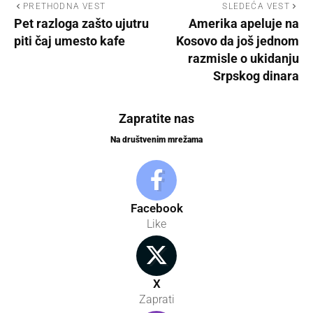
PRETHODNA VEST
SLEDEĆA VEST
Pet razloga zašto ujutru
Amerika apeluje na
piti čaj umesto kafe
Kosovo da još jednom
razmisle o ukidanju
Srpskog dinara
Zapratite nas
Na društvenim mrežama
Facebook
Like
X
Zaprati