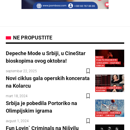
NE PROPUSTITE
Depeche Mode u Srbiji, u CineStar
EX-YU
bioskopima ovog oktobra!
FILM/TV/POZORIŠTE
IZDVAJAMO
KULTURA
SRBIJA
septembar 22, 2025
Novi ciklus gala operskih koncerata
na Kolarcu
DOGAĐAJI
IZDVAJAMO
KULTURA
mart 18, 2024
Srbija je pobedila Portoriko na
Olimpijskim igrama
IZDVAJAMO
KOŠARKA
SPORT
ZABAVA
avgust 1, 2024
Fun Lovin` Criminals na Nišvilu