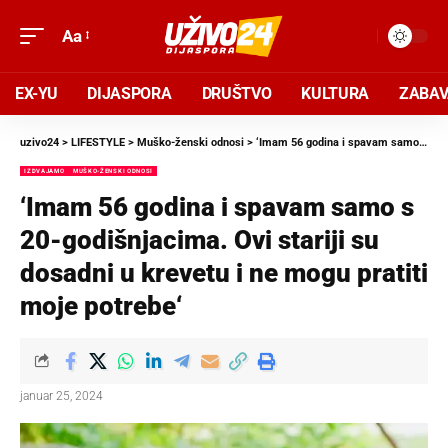
Aa
EX-YU
DIJASPORA
DRUŠTVO
KULTURA
ZABA
uzivo24
>
LIFESTYLE
>
Muško-ženski odnosi
>
‘Imam 56 godina i spavam samo s 20-godišnjacima. Ovi stariji su dosadni u krevetu i ne mogu pratiti moje potrebe‘
IZDVAJAMO
MUŠKO-ŽENSKI ODNOSI
‘Imam 56 godina i spavam samo s
20-godišnjacima. Ovi stariji su
dosadni u krevetu i ne mogu pratiti
moje potrebe‘
januar 25, 2024