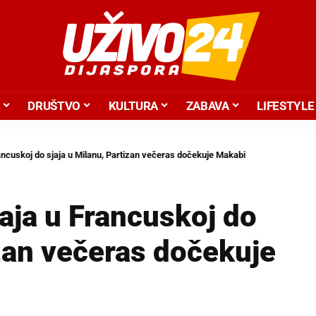
DRUŠTVO
KULTURA
ZABAVA
LIFESTYLE
ncuskoj do sjaja u Milanu, Partizan večeras dočekuje Makabi
aja u Francuskoj do
izan večeras dočekuje