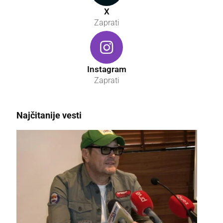
X
Zaprati
Instagram
Zaprati
Najčitanije vesti