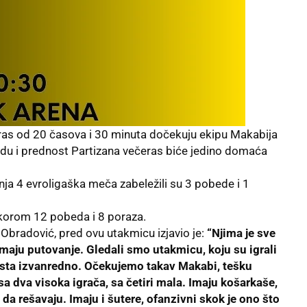
eras od 20 časova i 30 minuta dočekuju ekipu Makabija
adu i prednost Partizana večeras biće jedino domaća
dnja 4 evroligaška meča zabeležili su 3 pobede i 1
korom 12 pobeda i 8 poraza.
Obradović, pred ovu utakmicu izjavio je:
“Njima je sve
aju putovanje. Gledali smo utakmicu, koju su igrali
zaista izvanredno. Očekujemo takav Makabi, tešku
sa dva visoka igrača, sa četiri mala. Imaju košarkaše,
 da rešavaju. Imaju i šutere, ofanzivni skok je ono što