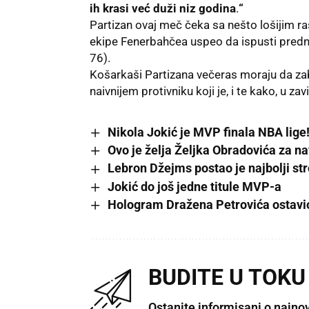
ih krasi već duži niz godina
.
“
Partizan ovaj meč čeka sa nešto lošijim ra
ekipe Fenerbahčea uspeo da ispusti predno
76).
Košarkaši Partizana večeras moraju da zab
naivnijem protivniku koji je, i te kako, u zav
Nikola Jokić je MVP finala NBA lige
Ovo je želja Željka Obradovića za n
Lebron Džejms postao je najbolji s
Jokić do još jedne titule MVP-a
Hologram Dražena Petrovića ostavi
BUDITE U TOKU
Ostanite informisani o najno