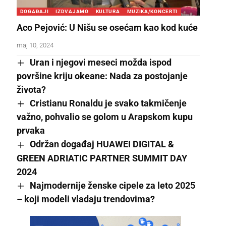
DOGAĐAJI
IZDVAJAMO
KULTURA
MUZIKA/KONCERTI
Aco Pejović: U Nišu se osećam kao kod kuće
maj 10, 2024
Uran i njegovi meseci možda ispod
površine kriju okeane: Nada za postojanje
života?
Cristianu Ronaldu je svako takmičenje
važno, pohvalio se golom u Arapskom kupu
prvaka
Održan događaj HUAWEI DIGITAL &
GREEN ADRIATIC PARTNER SUMMIT DAY
2024
Najmodernije ženske cipele za leto 2025
– koji modeli vladaju trendovima?