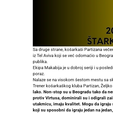
Sa druge strane, košarkaši Partizana več
iz Tel Aviva koji se već odomaćio u Beogr
publika.
Ekipa Makabija je u dobroj seriji i u posle
poraz.
Nalaze se na visokom šestom mestu sa s
Trener košarkaškog kluba Partizan, Željko 
lako. Non-stop su u Beogradu tako da nem
protiv Virtusa, dominirali su i odigrali 
utakmicu, imaju kvalitet. Mogu da igraju 
koji su sposobni da igraju jedan na jedan,