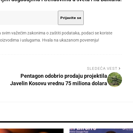
a svim važećim zakonima o zaštiti podataka, podaci se koriste
 proizvodima i uslugama. Hvala na ukazanom poverenju!
SLEDEĆA VEST
Pentagon odobrio prodaju projektila
Javelin Kosovu vrednu 75 miliona dolara