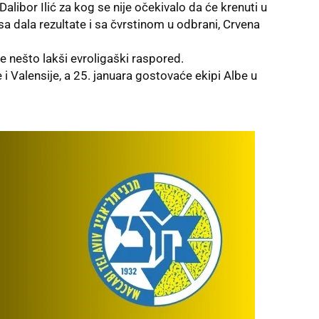
 Dalibor Ilić za kog se nije očekivalo da će krenuti u
losa dala rezultate i sa čvrstinom u odbrani, Crvena
 nešto lakši evroligaški raspored.
i Valensije, a 25. januara gostovaće ekipi Albe u