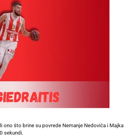
ali ono što brine su povrede Nemanje Nedoviča i Majka
30 sekundi.