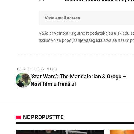
Vaša privatnost i sigurnost podataka su u skladu s
isključivo za poboljšanje vašeg iskustva sa našim
PRETHODNA VEST
‘Star Wars’: The Mandalorian & Grogu –
Novi film u franšizi
NE PROPUSTITE