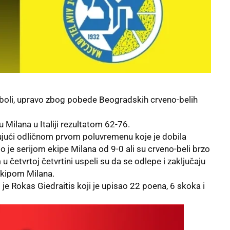
 boli, upravo zbog pobede Beogradskih crveno-belih
 Milana u Italiji rezultatom 62-76.
ujući odličnom prvom poluvremenu koje je dobila
 je serijom ekipe Milana od 9-0 ali su crveno-beli brzo
 četvrtoj četvrtini uspeli su da se odlepe i zaključaju
ekipom Milana.
je Rokas Giedraitis koji je upisao 22 poena, 6 skoka i