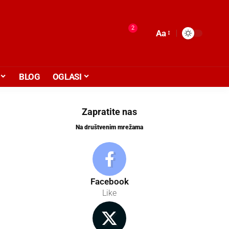
2
Aa
BLOG
OGLASI
Zapratite nas
Na društvenim mrežama
Facebook
Like