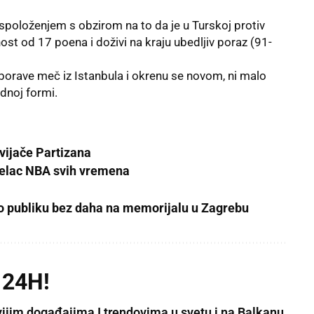
spoloženjem s obzirom na to da je u Turskoj protiv
st od 17 poena i doživi na kraju ubedljiv poraz (91-
orave meč iz Istanbula i okrenu se novom, ni malo
idnoj formi.
!
avijače Partizana
trelac NBA svih vremena
o publiku bez daha na memorijalu u Zagrebu
 24H!
vijim događajima I trendovima u svetu i na Balkanu.