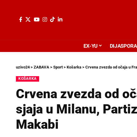
EX-YU
DIJASPORA
uzivo24
>
ZABAVA
>
Sport
>
Košarka
>
Crvena zvezda od očaja u Fra
KOŠARKA
Crvena zvezda od oč
sjaja u Milanu, Part
Makabi