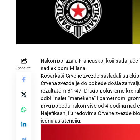
Nakon poraza u Francuskoj koji sada jače
nad ekipom Milana.
Podelite
Košarkaši Crvene zvezde savladali su ekipu
Crvena zvezda
je do pobede došla zahvalj
rezultatom 31-47. Drugo poluvreme krenulo
odbili nalet “manekena“ i pametnom igrom u
prvu pobedu nakon više od 4 godina nad 
Najefikasniji u redovima Crvene zvezde bio 
jednu asistenciju.