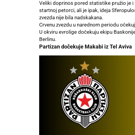
Veliki doprinos pored statistike pružio je i
startnoj petorci, ali je ipak, ideja Sferopu
zvezda nije bila nadskakana.
Crvenu zvezdu u narednom periodu očekuje
U okviru
evrolige
dočekuju ekipu Baskonije 
Berlinu.
Partizan dočekuje Makabi iz Tel Aviva