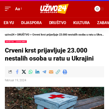
Aa
EX-YU
DIJASPORA
DRUŠTVO
KULTURA
ZABA
uzivo24
>
DRUŠTVO
>
Crveni krst prijavljuje 23.000 nestalih osoba u ratu u Ukrajini
DRUŠTVO
IZDVAJAMO
Crveni krst prijavljuje 23.000
nestalih osoba u ratu u Ukrajini
februar 19, 2024