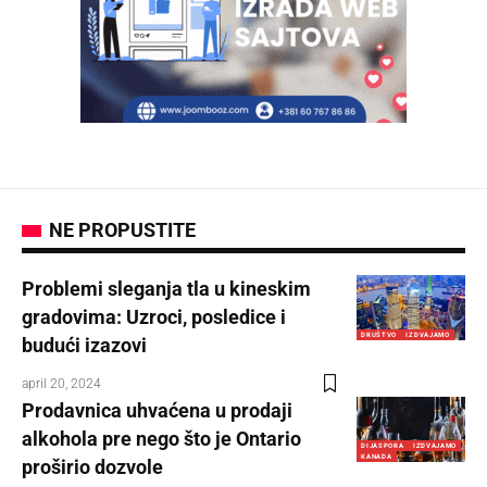
NE PROPUSTITE
Problemi sleganja tla u kineskim
gradovima: Uzroci, posledice i
DRUŠTVO
IZDVAJAMO
budući izazovi
april 20, 2024
Prodavnica uhvaćena u prodaji
alkohola pre nego što je Ontario
DIJASPORA
IZDVAJAMO
KANADA
proširio dozvole