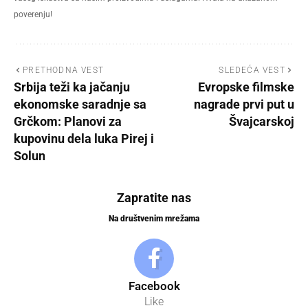
poverenju!
PRETHODNA VEST
SLEDEĆA VEST
Srbija teži ka jačanju
Evropske filmske
ekonomske saradnje sa
nagrade prvi put u
Grčkom: Planovi za
Švajcarskoj
kupovinu dela luka Pirej i
Solun
Zapratite nas
Na društvenim mrežama
Facebook
Like