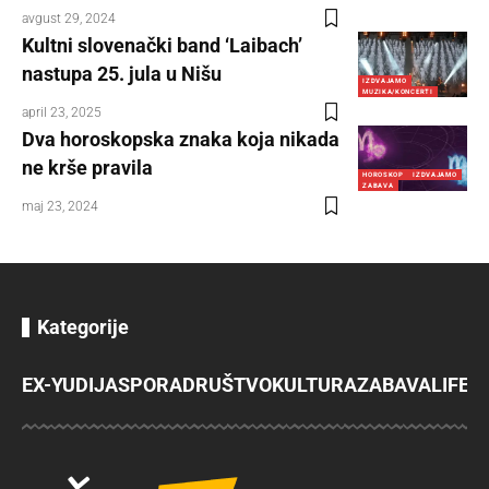
avgust 29, 2024
Kultni slovenački band ‘Laibach’
nastupa 25. jula u Nišu
IZDVAJAMO
MUZIKA/KONCERTI
april 23, 2025
Dva horoskopska znaka koja nikada
ne krše pravila
HOROSKOP
IZDVAJAMO
ZABAVA
maj 23, 2024
Kategorije
EX-YU
DIJASPORA
DRUŠTVO
KULTURA
ZABAVA
LIFES