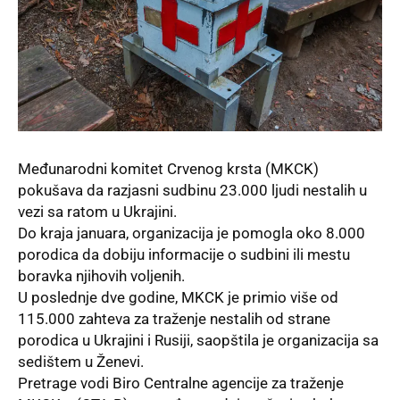
Međunarodni komitet Crvenog krsta (MKCK)
pokušava da razjasni sudbinu 23.000 ljudi nestalih u
vezi sa ratom u Ukrajini.
Do kraja januara, organizacija je pomogla oko 8.000
porodica da dobiju informacije o sudbini ili mestu
boravka njihovih voljenih.
U poslednje dve godine, MKCK je primio više od
115.000 zahteva za traženje nestalih od strane
porodica u Ukrajini i Rusiji, saopštila je organizacija sa
sedištem u Ženevi.
Pretrage vodi Biro Centralne agencije za traženje