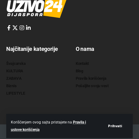
Najčitanije kategorije
O nama
Švajcarska
Kontakt
KULTURA
Blog
ZABAVA
Pravila korišćenja
Biznis
Pošaljite svoju vest
LIFESTYLE
Korišćenjem ovog sajta pristajete na
Pravila i
Prihvati
uslove korišćenja
2022 @
www.uzivo24.com