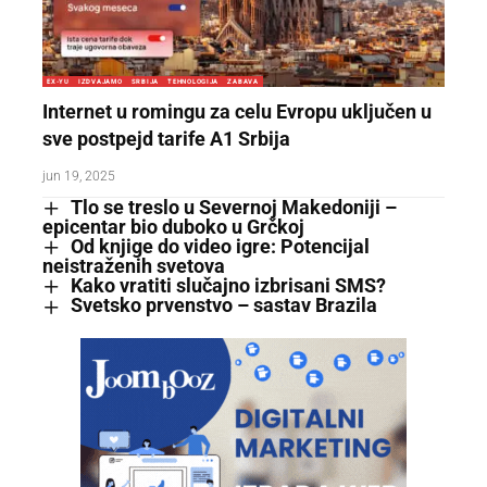
EX-YU
IZDVAJAMO
SRBIJA
TEHNOLOGIJA
ZABAVA
Internet u romingu za celu Evropu uključen u
sve postpejd tarife A1 Srbija
jun 19, 2025
Tlo se treslo u Severnoj Makedoniji –
epicentar bio duboko u Grčkoj
Od knjige do video igre: Potencijal
neistraženih svetova
Kako vratiti slučajno izbrisani SMS?
Svetsko prvenstvo – sastav Brazila