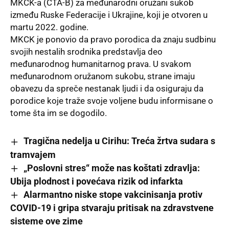
MKCK-a (CTA-B) za međunarodni oružani sukob
između Ruske Federacije i Ukrajine, koji je otvoren u
martu 2022. godine.
MKCK je ponovio da pravo porodica da znaju sudbinu
svojih nestalih srodnika predstavlja deo
međunarodnog humanitarnog prava. U svakom
međunarodnom oružanom sukobu, strane imaju
obavezu da spreče nestanak ljudi i da osiguraju da
porodice koje traže svoje voljene budu informisane o
tome šta im se dogodilo.
Tragična nedelja u Cirihu: Treća žrtva sudara s
tramvajem
„Poslovni stres“ može nas koštati zdravlja:
Ubija plodnost i povećava rizik od infarkta
Alarmantno niske stope vakcinisanja protiv
COVID-19 i gripa stvaraju pritisak na zdravstvene
sisteme ove zime