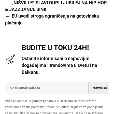
„NIŠVILLE“ SLAVI DUPLI JUBILEJ NA HIP HOP
& JAZZDANCE BINI!
EU uvodi stroga ograničenja na gotovinska
plaćanja
BUDITE U TOKU 24H!
Ostanite informisani o najnovijim
događajima I trendovima u svetu i na
Balkanu.
Vaša privatnost i sigurnost podataka su u skladu sa svim važećim
zakonima o zaštiti podataka, podaci se koriste isključivo za poboljšanje
vašeg iskustva sa našim proizvodima i uslugama. Hvala na ukazanom