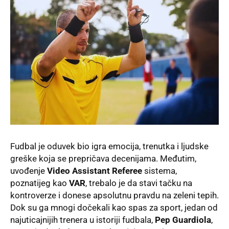
Fudbal je oduvek bio igra emocija, trenutka i ljudske
greške koja se prepričava decenijama
. Međutim,
uvođenje
Video Assistant Referee
sistema,
poznatijeg kao
VAR
, trebalo je da stavi tačku na
kontroverze i donese apsolutnu pravdu na zeleni tepih
.
Dok su ga mnogi dočekali kao spas za sport, jedan od
najuticajnijih trenera u istoriji fudbala,
Pep Guardiola
,