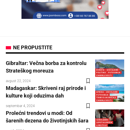
NE PROPUSTITE
Gibraltar: Večna borba za kontrolu
Strateškog moreuza
EVROPA
IZDVAJAMO
POLITIKA
PUTOVANJA
ZANIMLJIVOSTI
avgust 22, 2024
Madagaskar: Skriveni raj prirode i
AFRIKA
IZDVAJAMO
kulture koji oduzima dah
PUTOVANJA
TRADICIJA/OBIČAJI
ZANIMLJIVOSTI
septembar 4, 2024
Prolećni trendovi u modi: Od
šarenih dezena do životinjskih šara
IZDVAJAMO
LEPOTA & MODA
LIFESTYLE