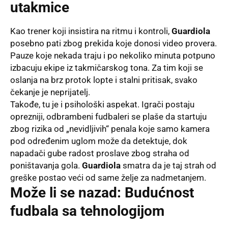
utakmice
Kao trener koji insistira na ritmu i kontroli,
Guardiola
posebno pati zbog prekida koje donosi video provera
.
Pauze koje nekada traju i po nekoliko minuta potpuno
izbacuju ekipe iz takmičarskog tona
. Za tim koji se
oslanja na brz protok lopte i stalni pritisak, svako
čekanje je neprijatelj
.
Takođe, tu je i psihološki aspekat
. Igrači postaju
oprezniji, odbrambeni fudbaleri se plaše da startuju
zbog rizika od „nevidljivih“ penala koje samo kamera
pod određenim uglom može da detektuje, dok
napadači gube radost proslave zbog straha od
poništavanja gola
.
Guardiola
smatra da je taj strah od
greške postao veći od same želje za nadmetanjem
.
Može li se nazad: Budućnost
fudbala sa tehnologijom