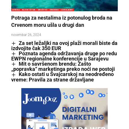
AFRIKA
BLISKI ISTOK
DRUŠTVO
HRONIKA
IZDVAJAMO
Potraga za nestalima iz potonulog broda na
Crvenom moru ušla u drugi dan
novembar 26, 2024
Za set ležaljki na ovoj plaži morali biste da
izdvojite čak 350 EUR
Poznata agenda održavanja druge po redu
EWPN regionalne konferencije u Sarajevu
Mit o savršenom brendu: Zašto
„popravka“ marketinga preko noći ne postoji
Kako ostati u Švajcarskoj na neodređeno
vreme: Pravila za strane državljane