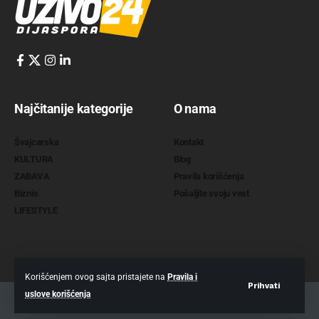
Najčitanije kategorije
O nama
Švajcarska
Kontakt
KULTURA
Blog
ZABAVA
Pravila korišćenja
Biznis
Pošaljite svoju vest
LIFESTYLE
Korišćenjem ovog sajta pristajete na
Pravila i
Prihvati
uslove korišćenja
2022 @
www.uzivo24.com