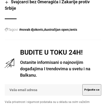
Švajcarci bez Omeragića i Zakarije protiv
Srbije
Tagovi:
#novak djokovic
Australijan open
tenis
BUDITE U TOKU 24H!
Ostanite informisani o najnovijim
događajima I trendovima u svetu i na
Balkanu.
Vaša privatnost i sigurnost podataka su u skladu sa svim važećim