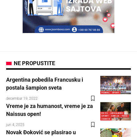
NE PROPUSTITE
Argentina pobedila Francusku i
postala šampion sveta
FUDBAL
SPORT
decembar 19, 2022
Vreme je za humanost, vreme je za
Naissus open!
EX-YU
IZDVAJAMO
SPORT
SRBIJA
TENIS
ZABAVA
jun 4, 2025
Novak Đoković se plasirao u