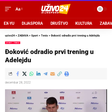
Aa
EX-YU
DIJASPORA
DRUŠTVO
KULTURA
ZABA
uzivo24
>
ZABAVA
>
Sport
>
Tenis
>
Đoković odradio prvi trening u Adelejdu
SPORT
TENIS
Đoković odradio prvi trening u
Adelejdu
decembar 28, 2022