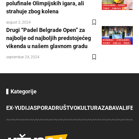
polufinale Olimpijskih igara, ali
IZDVAJAMO
SPORT
TENIS
ZABAVA
strahuje zbog kolena
avgust 2, 2024
Drugi “Padel Belgrade Open” za
najbolje od najboljih predstojećeg
DOGAĐAJI
IZDVAJAMO
SPORT
SRBIJA
TENIS
vikenda u našem glavnom gradu
septembar 24, 2024
Kategorije
EX-YU
DIJASPORA
DRUŠTVO
KULTURA
ZABAVA
LIFES