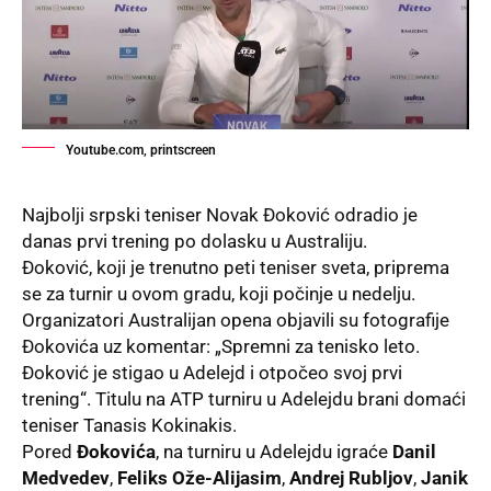
Youtube.com, printscreen
Najbolji srpski teniser
Novak Đoković odradio je
danas prvi trening po dolasku u Australiju.
Đoković, koji je trenutno peti teniser sveta, priprema
se za turnir u ovom gradu, koji počinje u nedelju.
Organizatori Australijan opena objavili su
fotografije
Đokovića
uz komentar: „Spremni za tenisko leto.
Đoković je stigao u Adelejd i otpočeo svoj prvi
trening“. Titulu na ATP turniru u Adelejdu brani domaći
teniser Tanasis Kokinakis.
Pored
Đokovića
, na turniru u Adelejdu igraće
Danil
Medvedev
,
Feliks Ože-Alijasim
,
Andrej Rubljov
,
Janik