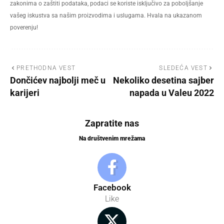
zakonima o zaštiti podataka, podaci se koriste isključivo za poboljšanje
vašeg iskustva sa našim proizvodima i uslugama. Hvala na ukazanom
poverenju!
PRETHODNA VEST
SLEDEĆA VEST
Dončićev najbolji meč u
Nekoliko desetina sajber
karijeri
napada u Valeu 2022
Zapratite nas
Na društvenim mrežama
Facebook
Like