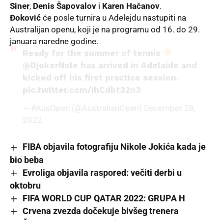
Siner
,
Denis Šapovalov
i
Karen Hačanov
.
Đoković
će posle turnira u Adelejdu nastupiti na
Australijan openu, koji je na programu od 16. do 29.
januara naredne godine.
Ready for the summer of tennis
@DjokerNole
has arrived in Adelaide and
kicked off his first practice session.
pic.twitter.com/IhCdbt32n3
— #AusOpen (@AustralianOpen)
December 28,
2022
FIBA objavila fotografiju Nikole Jokića kada je
bio beba
Evroliga objavila raspored: večiti derbi u
oktobru
FIFA WORLD CUP QATAR 2022: GRUPA H
Crvena zvezda dočekuje bivšeg trenera