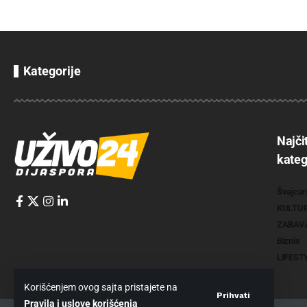
Kategorije
Najči
kateg
Švajcar
KULTU
ZABAV
Biznis
LIFEST
Korišćenjem ovog sajta pristajete na
Prihvati
Pravila i uslove korišćenja