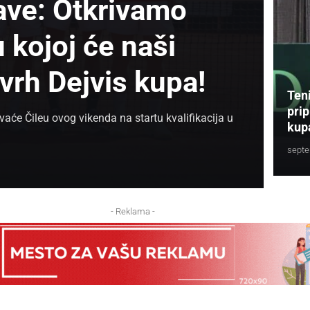
ave: Otkrivamo
 kojoj će naši
 vrh Dejvis kupa!
Teni
pri
aće Čileu ovog vikenda na startu kvalifikacija u
kup
septe
- Reklama -