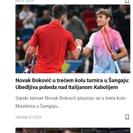
jun 4, 2025
Novak Đoković u trećem kolu turnira u Šangaju:
Ubedljiva pobeda nad Italijanom Kabolijem
Srpski teniser Novak Đoković plasirao se u treće kolo
Mastersa u Šangaju…
oktobar 8, 2024