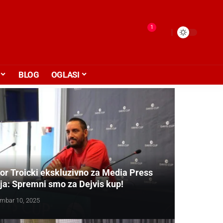
1
BLOG
OGLASI
tor Troicki ekskluzivno za Media Press
ija: Spremni smo za Dejvis kup!
mbar 10, 2025