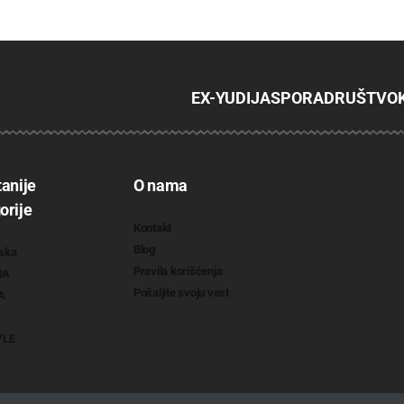
EX-YU
DIJASPORA
DRUŠTVO
tanije
O nama
orije
Kontakt
Blog
ska
Pravila korišćenja
RA
Pošaljite svoju vest
A
YLE