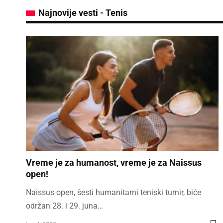
Najnovije vesti - Tenis
Vreme je za humanost, vreme je za Naissus
open!
Naissus open, šesti humanitarni teniski turnir, biće
održan 28. i 29. juna…