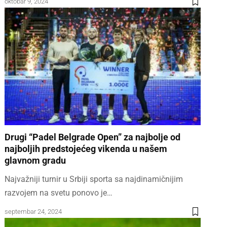
oktobar 9, 2024
Drugi “Padel Belgrade Open” za najbolje od
najboljih predstojećeg vikenda u našem
glavnom gradu
Najvažniji turnir u Srbiji sporta sa najdinamičnijim
razvojem na svetu ponovo je…
septembar 24, 2024