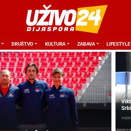
DRUŠTVO
KULTURA
ZABAVA
LIFESTYLE
Vik
Srb
septe