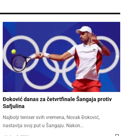
Đoković danas za četvrtfinale Šangaja protiv
Safjulina
Najbolji teniser svih vremena, Novak Đoković,
nastavlja svoj put u Šangaju. Nakon…