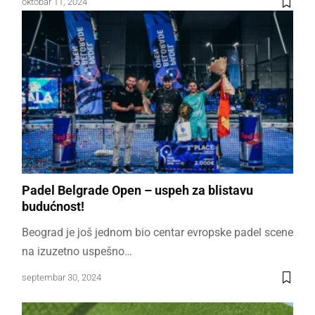
oktobar 11, 2024
Padel Belgrade Open – uspeh za blistavu
budućnost!
Beograd je još jednom bio centar evropske padel scene
na izuzetno uspešno…
septembar 30, 2024