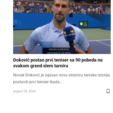
Đoković postao prvi teniser sa 90 pobeda na
svakom grend slem turniru
Novak Đoković je ispisao novu stranicu teniske istorije,
postavši prvi teniser ikada…
avgust 29, 2024