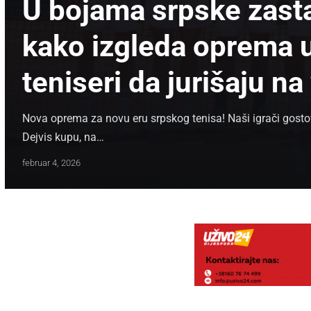
U bojama srpske zast
kako izgleda oprema u
teniseri da jurišaju na
Nova oprema za novu eru srpskog tenisa! Naši igrači gostov
Dejvis kupu, na…
januar 14, 2026
maj 14, 2026
februar 4, 2026
januar 14, 2026
maj 14, 2026