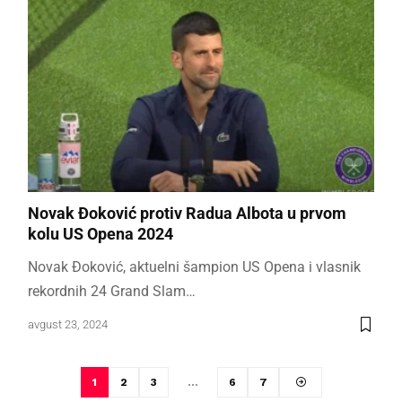
Novak Đoković protiv Radua Albota u prvom
kolu US Opena 2024
Novak Đoković, aktuelni šampion US Opena i vlasnik
rekordnih 24 Grand Slam…
avgust 23, 2024
1
2
3
…
6
7