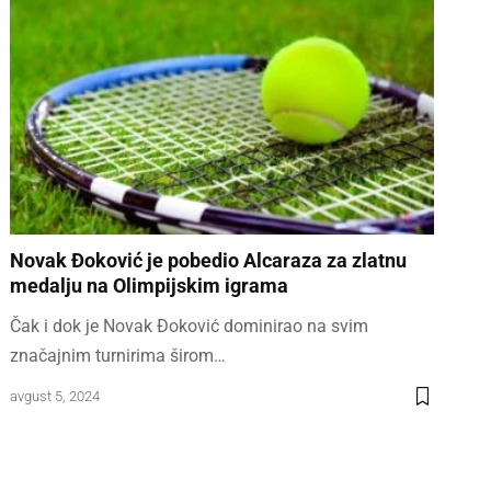
Novak Đoković je pobedio Alcaraza za zlatnu
medalju na Olimpijskim igrama
Čak i dok je Novak Đoković dominirao na svim
značajnim turnirima širom…
avgust 5, 2024