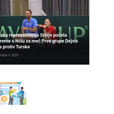
ska reprezentacija Srbije počela
preme u Nišu za meč Prve grupe Dejvis
a protiv Turske
mbar 9, 2025