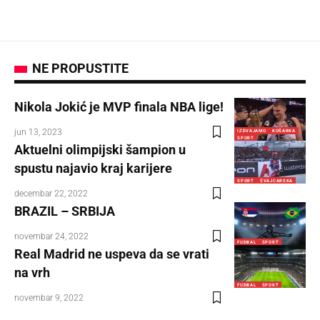
NE PROPUSTITE
Nikola Jokić je MVP finala NBA lige!
jun 13, 2023
IZDVAJAMO
KOŠARKA
SPORT
Aktuelni olimpijski šampion u
spustu najavio kraj karijere
SPORT
ŠVAJCARSKA
decembar 22, 2022
BRAZIL – SRBIJA
novembar 24, 2022
FUDBAL
SPORT
Real Madrid ne uspeva da se vrati
na vrh
FUDBAL
SPORT
novembar 9, 2022