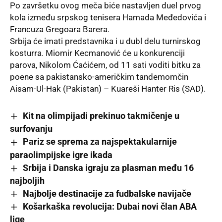
Po završetku ovog meča biće nastavljen duel prvog
kola između srpskog tenisera Hamada Međedovića i
Francuza Gregoara Barera.
Srbija će imati predstavnika i u dubl delu turnirskog
kosturra. Miomir Kecmanović će u konkurenciji
parova, Nikolom Ćaćićem, od 11 sati voditi bitku za
poene sa pakistansko-američkim tandemomčin
Aisam-Ul-Hak (Pakistan) – Kuareši Hanter Ris (SAD).
Kit na olimpijadi prekinuo takmičenje u
surfovanju
Pariz se sprema za najspektakularnije
paraolimpijske igre ikada
Srbija i Danska igraju za plasman među 16
najboljih
Najbolje destinacije za fudbalske navijače
Košarkaška revolucija: Dubai novi član ABA
lige