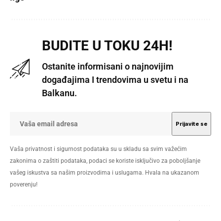
BUDITE U TOKU 24H!
Ostanite informisani o najnovijim
događajima I trendovima u svetu i na
Balkanu.
Vaša privatnost i sigurnost podataka su u skladu sa svim važećim
zakonima o zaštiti podataka, podaci se koriste isključivo za poboljšanje
vašeg iskustva sa našim proizvodima i uslugama. Hvala na ukazanom
poverenju!