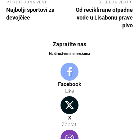
PRETHODNA VEST
SLEDEĆA VEST
Najbolji sportovi za
Od reciklirane otpadne
devojčice
vode u Lisabonu prave
pivo
Zapratite nas
Na društvenim mrežama
Facebook
Like
X
Zaprati