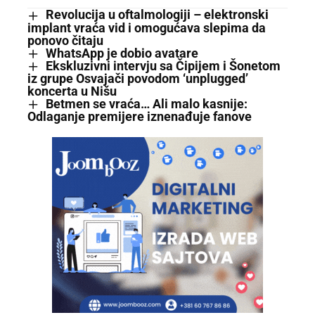
Revolucija u oftalmologiji – elektronski
implant vraća vid i omogućava slepima da
ponovo čitaju
WhatsApp je dobio avatare
Ekskluzivni intervju sa Čipijem i Šonetom
iz grupe Osvajači povodom ‘unplugged’
koncerta u Nišu
Betmen se vraća… Ali malo kasnije:
Odlaganje premijere iznenađuje fanove