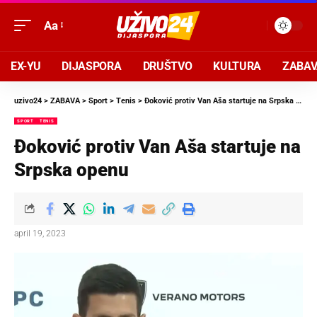
Aa
EX-YU
DIJASPORA
DRUŠTVO
KULTURA
ZABA
uzivo24
>
ZABAVA
>
Sport
>
Tenis
>
Đoković protiv Van Aša startuje na Srpska openu
SPORT
TENIS
Đoković protiv Van Aša startuje na
Srpska openu
april 19, 2023