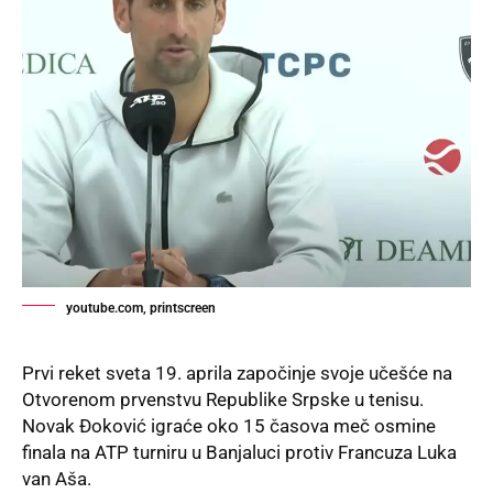
youtube.com, printscreen
Prvi reket sveta 19. aprila započinje svoje učešće na
Otvorenom prvenstvu
Republike Srpske
u tenisu.
Novak Đoković igraće oko 15 časova meč osmine
finala na ATP turniru u Banjaluci protiv Francuza Luka
van Aša.