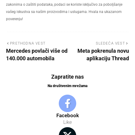
zakonima o zaštiti podataka, podaci se koriste isključivo za poboljšanje
vašeg iskustva sa našim proizvodima i uslugama. Hvala na ukazanom
poverenju!
PRETHODNA VEST
SLEDEĆA VEST
Mercedes povlači više od
Meta pokrenula novu
140.000 automobila
aplikaciju Thread
Zapratite nas
Na društvenim mrežama
Facebook
Like