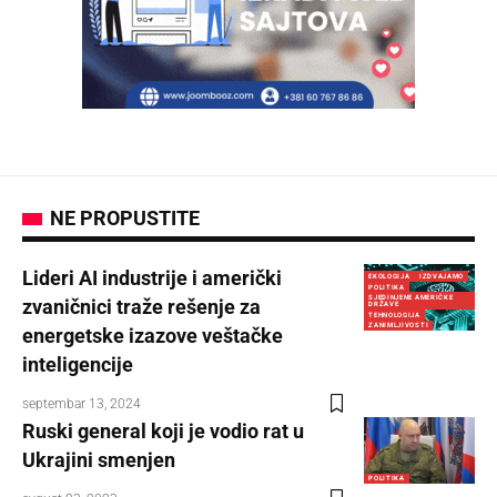
NE PROPUSTITE
Lideri AI industrije i američki
EKOLOGIJA
IZDVAJAMO
POLITIKA
SJEDINJENE AMERIČKE
zvaničnici traže rešenje za
DRŽAVE
TEHNOLOGIJA
ZANIMLJIVOSTI
energetske izazove veštačke
inteligencije
septembar 13, 2024
Ruski general koji je vodio rat u
Ukrajini smenjen
POLITIKA