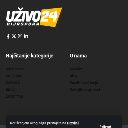
Najčitanije kategorije
O nama
Švajcarska
Kontakt
KULTURA
Blog
ZABAVA
Pravila korišćenja
Biznis
Pošaljite svoju vest
LIFESTYLE
Korišćenjem ovog sajta pristajete na
Pravila i
Prihvati