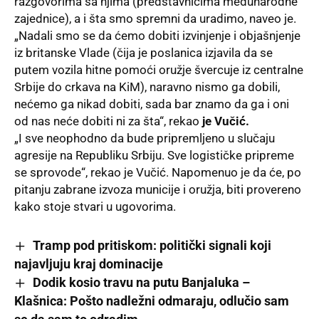
razgovorima sa njima (predstavnicima međunarodne
zajednice), a i šta smo spremni da uradimo, naveo je.
„Nadali smo se da ćemo dobiti izvinjenje i objašnjenje
iz britanske Vlade (čija je poslanica izjavila da se
putem vozila hitne pomoći oružje švercuje iz centralne
Srbije do crkava na KiM), naravno nismo ga dobili,
nećemo ga nikad dobiti, sada bar znamo da ga i oni
od nas neće dobiti ni za šta“,
rekao
je Vučić.
„I sve neophodno da bude pripremljeno u slučaju
agresije na Republiku Srbiju. Sve logističke pripreme
se sprovode“, rekao je Vučić. Napomenuo je da će, po
pitanju zabrane izvoza municije i oružja, biti provereno
kako stoje stvari u ugovorima.
Tramp pod pritiskom: politički signali koji
najavljuju kraj dominacije
Dodik kosio travu na putu Banjaluka –
Klašnica: Pošto nadležni odmaraju, odlučio sam