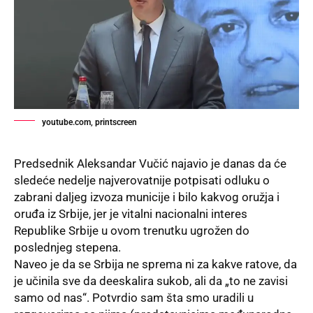
youtube.com, printscreen
Predsednik Aleksandar Vučić najavio je danas da će
sledeće nedelje najverovatnije potpisati odluku o
zabrani daljeg izvoza municije i bilo kakvog oružja i
oruđa iz Srbije, jer je vitalni nacionalni interes
Republike Srbije u ovom trenutku ugrožen do
poslednjeg stepena.
Naveo je da se Srbija ne sprema ni za kakve ratove, da
je učinila sve da deeskalira sukob, ali da „to ne zavisi
samo od nas“. Potvrdio sam šta smo uradili u