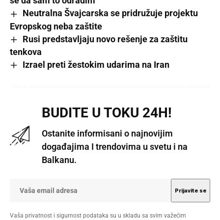
se da sam to odradim
Neutralna Švajcarska se pridružuje projektu
Evropskog neba zaštite
Rusi predstavljaju novo rešenje za zaštitu
tenkova
Izrael preti žestokim udarima na Iran
BUDITE U TOKU 24H!
Ostanite informisani o najnovijim
događajima I trendovima u svetu i na
Balkanu.
Vaša privatnost i sigurnost podataka su u skladu sa svim važećim