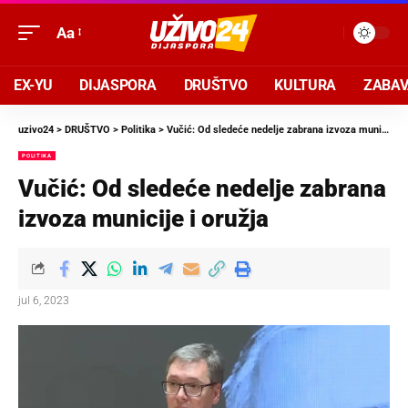
Aa
EX-YU
DIJASPORA
DRUŠTVO
KULTURA
ZABA
uzivo24
>
DRUŠTVO
>
Politika
>
Vučić: Od sledeće nedelje zabrana izvoza municije i oružja
POLITIKA
Vučić: Od sledeće nedelje zabrana
izvoza municije i oružja
jul 6, 2023