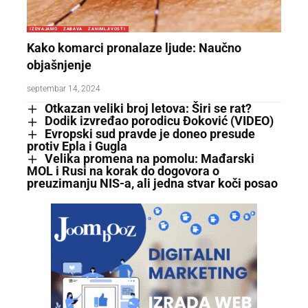
IZDVAJAMO
ZABAVA
ZANIMLJIVOSTI
Kako komarci pronalaze ljude: Naučno
objašnjenje
septembar 14, 2024
Otkazan veliki broj letova: Širi se rat?
Dodik izvređao porodicu Đoković (VIDEO)
Evropski sud pravde je doneo presude
protiv Epla i Gugla
Velika promena na pomolu: Mađarski
MOL i Rusi na korak do dogovora o
preuzimanju NIS-a, ali jedna stvar koči posao