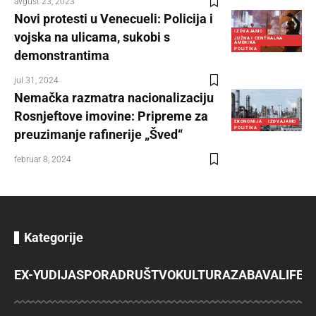
avgust 23, 2023
Novi protesti u Venecueli: Policija i
IZDVAJAMO
vojska na ulicama, sukobi s
JUŽNA I CENTRALNA
AMERIKA
POLITIKA
demonstrantima
jul 31, 2024
Nemačka razmatra nacionalizaciju
Rosnjeftove imovine: Pripreme za
EKONOMIJA
IZDVAJAMO
POLITIKA
preuzimanje rafinerije „Šved“
februar 8, 2024
Kategorije
EX-YU
DIJASPORA
DRUŠTVO
KULTURA
ZABAVA
LIFES