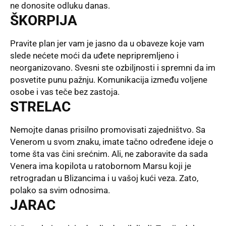
ne donosite odluku danas.
ŠKORPIJA
Pravite plan jer vam je jasno da u obaveze koje vam
slede nećete moći da uđete nepripremljeno i
neorganizovano. Svesni ste ozbiljnosti i spremni da im
posvetite punu pažnju. Komunikacija između voljene
osobe i vas teče bez zastoja.
STRELAC
Nemojte danas prisilno promovisati zajedništvo. Sa
Venerom u svom znaku, imate tačno određene ideje o
tome šta vas čini srećnim. Ali, ne zaboravite da sada
Venera ima kopilota u ratobornom Marsu koji je
retrogradan u Blizancima i u vašoj kući veza. Zato,
polako sa svim odnosima.
JARAC