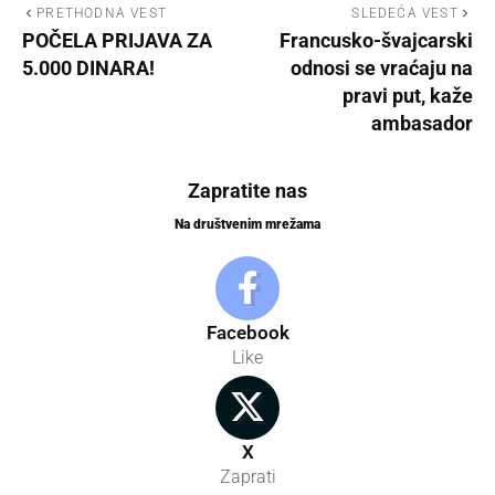
PRETHODNA VEST
SLEDEĆA VEST
POČELA PRIJAVA ZA
Francusko-švajcarski
5.000 DINARA!
odnosi se vraćaju na
pravi put, kaže
ambasador
Zapratite nas
Na društvenim mrežama
Facebook
Like
X
Zaprati