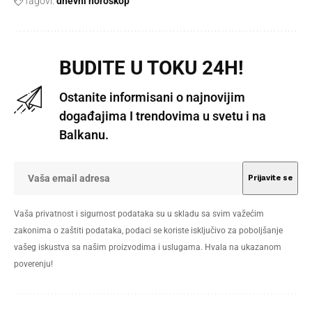
Tagovi:
dnevni horoskop
BUDITE U TOKU 24H!
Ostanite informisani o najnovijim
događajima I trendovima u svetu i na
Balkanu.
Vaša privatnost i sigurnost podataka su u skladu sa svim važećim
zakonima o zaštiti podataka, podaci se koriste isključivo za poboljšanje
vašeg iskustva sa našim proizvodima i uslugama. Hvala na ukazanom
poverenju!