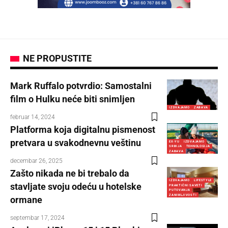
NE PROPUSTITE
Mark Ruffalo potvrdio: Samostalni
film o Hulku neće biti snimljen
IZDVAJAMO
ZABAVA
februar 14, 2024
Platforma koja digitalnu pismenost
pretvara u svakodnevnu veštinu
EX-YU
IZDVAJAMO
SRBIJA
TEHNOLOGIJA
ZABAVA
decembar 26, 2025
Zašto nikada ne bi trebalo da
IZDVAJAMO
LIFESTYLE
stavljate svoju odeću u hotelske
PRAKTIČNI SAVETI
PUTOVANJA
ZANIMLJIVOSTI
ormane
septembar 17, 2024