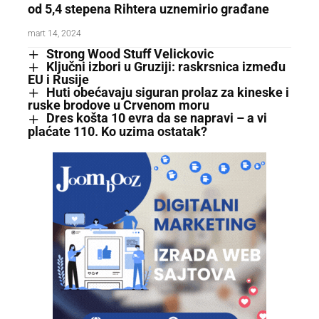
od 5,4 stepena Rihtera uznemirio građane
mart 14, 2024
Strong Wood Stuff Velickovic
Ključni izbori u Gruziji: raskrsnica između
EU i Rusije
Huti obećavaju siguran prolaz za kineske i
ruske brodove u Crvenom moru
Dres košta 10 evra da se napravi – a vi
plaćate 110. Ko uzima ostatak?