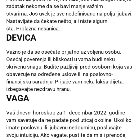
zadatak nekome da se bavi manje važnim
stvarima. Još uvek je sve nedefinisano na polju ljubavi.
Nastavljate da čekate nešto, ali niste sigurni
šta. Prolazna nesanica.
DEVICA
Važno je da se osećate prijatno uz voljenu osobu.
Osećaj poverenja ili bliskosti u vama budi neku
skrivenu snagu. Budite pažljiviji pred osobom koja vas
obavezuje na određene uslove ili na poslovno-
finansijsku saradnju. Prijaće vam neka lakša dijeta,
izbegavajte nezdravu hranu.
VAGA
Vaš dnevni horoskop za 1. decembar 2022. godine
vam savetuje da ne padate pod uticaj okoline. Ukoliko
imate poslovnu ili ljubavnu nedoumicu, poslušajte
svoju intuiciju. Ako vagate, pustite da misli prenoće,