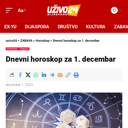
Aa
EX-YU
DIJASPORA
DRUŠTVO
KULTURA
ZABA
uzivo24
>
ZABAVA
>
Horoskop
>
Dnevni horoskop za 1. decembar
HOROSKOP
ZABAVA
Dnevni horoskop za 1. decembar
decembar 1, 2022