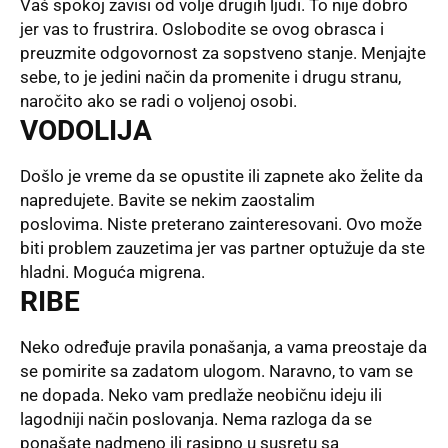
Vaš spokoj zavisi od volje drugih ljudi. To nije dobro
jer vas to frustrira. Oslobodite se ovog obrasca i
preuzmite odgovornost za sopstveno stanje. Menjajte
sebe, to je jedini način da promenite i drugu stranu,
naročito ako se radi o voljenoj osobi.
VODOLIJA
Došlo je vreme da se opustite ili zapnete ako želite da
napredujete. Bavite se nekim zaostalim
poslovima. Niste preterano zainteresovani. Ovo može
biti problem zauzetima jer vas partner optužuje da ste
hladni. Moguća migrena.
RIBE
Neko određuje pravila ponašanja, a vama preostaje da
se pomirite sa zadatom ulogom. Naravno, to vam se
ne dopada. Neko vam predlaže neobičnu ideju ili
lagodniji način poslovanja. Nema razloga da se
ponašate nadmeno ili rasipno u susretu sa