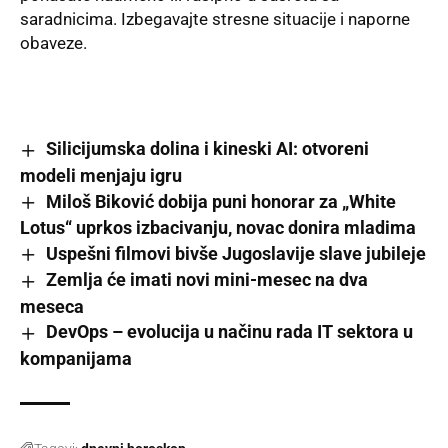
saradnicima. Izbegavajte stresne situacije i naporne
obaveze.
Silicijumska dolina i kineski AI: otvoreni
modeli menjaju igru
Miloš Biković dobija puni honorar za „White
Lotus“ uprkos izbacivanju, novac donira mladima
Uspešni filmovi bivše Jugoslavije slave jubileje
Zemlja će imati novi mini-mesec na dva
meseca
DevOps – evolucija u načinu rada IT sektora u
kompanijama