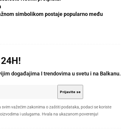
a
snažnom simbolikom postaje popularno među
 24H!
vijim događajima I trendovima u svetu i na Balkanu.
a svim važećim zakonima o zaštiti podataka, podaci se koriste
 proizvodima i uslugama. Hvala na ukazanom poverenju!