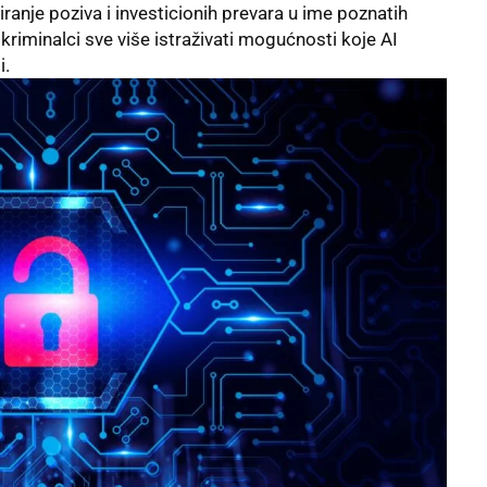
iranje poziva i investicionih prevara u ime poznatih
kriminalci sve više istraživati mogućnosti koje AI
i.