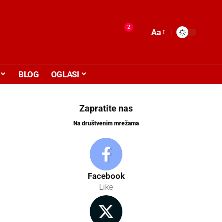
2
Aa
BLOG
OGLASI
Zapratite nas
Na društvenim mrežama
Facebook
Like