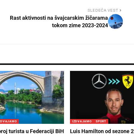
SLEDEĆA VEST
Rast aktivnosti na švajcarskim žičarama
tokom zime 2023-2024
ZDVAJAMO
IZDVAJAMO
SPORT
oj turista u Federaciji BiH
Luis Hamilton od sezone 2