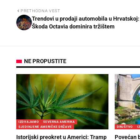
PRETHODNA VEST
Trendovi u prodaji automobila u Hrvatskoj:
Škoda Octavia dominira tržištem
NE PROPUSTITE
IZDVAJAMO
SEVERNA AMERIKA
SJEDINJENE AMERIČKE DRŽAVE
DRUŠTVO
I
Istorijski preokret u Americi: Tramp
Povećan br