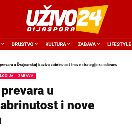
DRUŠTVO
KULTURA
ZABAVA
LIFESTYLE
 prevara u Švajcarskoj izaziva zabrinutost i nove strategije za odbranu
LOGIJA
ZABAVA
 prevara u
zabrinutost i nove
u