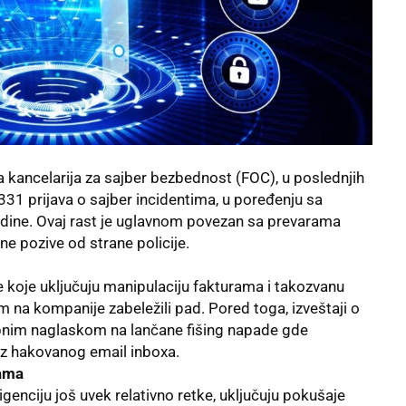
 kancelarija za sajber bezbednost (FOC), u poslednjih
331 prijava o sajber incidentima, u poređenju sa
dine. Ovaj rast je uglavnom povezan sa prevarama
e pozive od strane policije.
e koje uključuju manipulaciju fakturama i takozvanu
na kompanije zabeležili pad. Pored toga, izveštaji o
ebnim naglaskom na lančane fišing napade gde
iz hakovanog email inboxa.
rama
igenciju još uvek relativno retke, uključuju pokušaje