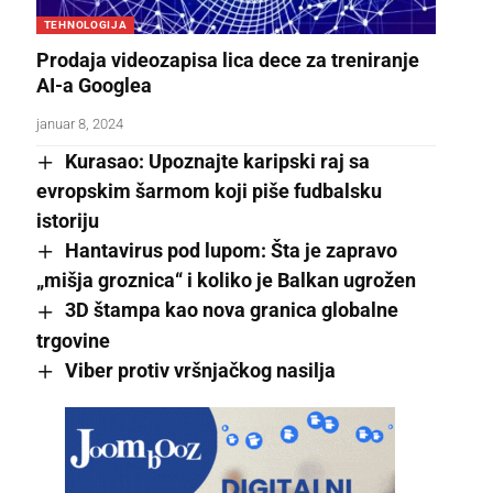
TEHNOLOGIJA
Prodaja videozapisa lica dece za treniranje
AI-a Googlea
januar 8, 2024
Kurasao: Upoznajte karipski raj sa
evropskim šarmom koji piše fudbalsku
istoriju
Hantavirus pod lupom: Šta je zapravo
„mišja groznica“ i koliko je Balkan ugrožen
3D štampa kao nova granica globalne
trgovine
Viber protiv vršnjačkog nasilja