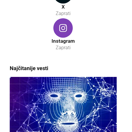
X
Zaprati
Instagram
Zaprati
Najčitanije vesti