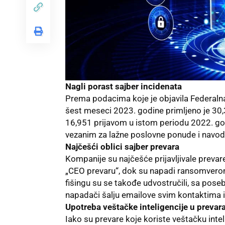
Nagli porast sajber incidenata
Prema podacima koje je objavila Federalna
šest meseci 2023. godine primljeno je 30,
16,951 prijavom u istom periodu 2022. go
vezanim za lažne poslovne ponude i navodn
Najčešći oblici sajber prevara
Kompanije su najčešće prijavljivale prevar
„CEO prevaru“, dok su napadi ransomverom 
fišingu su se takođe udvostručili, sa pos
napadači šalju emailove svim kontaktima 
Upotreba veštačke inteligencije u preva
Iako su prevare koje koriste veštačku intel