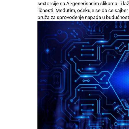
sextorcije sa AI-generisanim slikama ili laž
ličnosti. Međutim, očekuje se da će sajber 
pruža za sprovođenje napada u budućnost