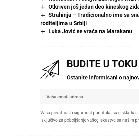
Otkriven još jedan deo kineskog zid
Strahinja – Tradicionalno ime sa 
roditeljima u Srbiji
Luka Jović se vraća na Marakanu
BUDITE U TOKU
Ostanite informisani o najno
Vaša privatnost i sigurnost podataka su u skladu s
isključivo za poboljšanje vašeg iskustva sa našim