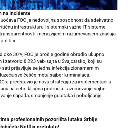
m na incidente
 suočava FOC je nedovoljna sposobnost da adekvatno
ritičnu infrastrukturu i sistemski važne IT sisteme.
ransparentnosti i nerazvijenim razumevanjem značaja
olitici.
i od oko 30%, FOC je prošle godine obradio ukupno
 i zatvorio 8,223 veb-sajta u Švajcarskoj koji su
 sati prijavljuje se jedna infekcija zlonamernim
duzeća sve češće meta sajber kriminalaca.
OC-a predstavio je novu strategiju za implementaciju
ranu na četiri ključna područja: razumevanje sajber
avanje napada, smanjenje gubitaka i poboljšanje
tima profesionalnih pozorišta lutaka Srbije
obićete Netflix pretplatu!