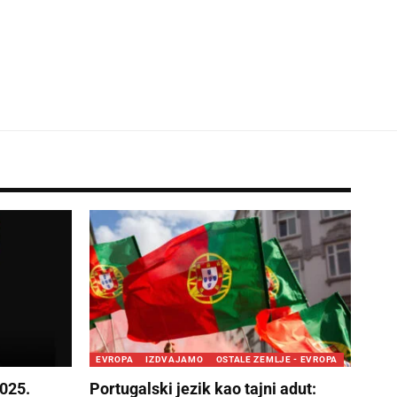
EVROPA
IZDVAJAMO
OSTALE ZEMLJE - EVROPA
025.
Portugalski jezik kao tajni adut: