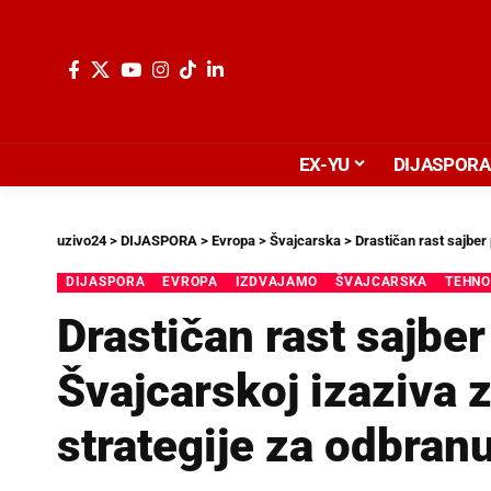
EX-YU
DIJASPORA
uzivo24
>
DIJASPORA
>
Evropa
>
Švajcarska
>
Drastičan rast sajber
DIJASPORA
EVROPA
IZDVAJAMO
ŠVAJCARSKA
TEHNO
Drastičan rast sajber
Švajcarskoj izaziva 
strategije za odbran