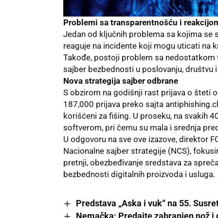
Problemi sa transparentnošću i reakcijo
Jedan od ključnih problema sa kojima se
reaguje na incidente koji mogu uticati na k
Takođe, postoji problem sa nedostatkom t
sajber bezbednosti u poslovanju, društvu i p
Nova strategija sajber odbrane
S obzirom na godišnji rast prijava o štet
187,000 prijava preko sajta antiphishing.ch
korišćeni za fišing. U proseku, na svakih 40
softverom, pri čemu su mala i srednja pre
U odgovoru na sve ove izazove, direktor F
Nacionalne sajber strategije (NCS), fokusi
pretnji, obezbeđivanje sredstava za spreč
bezbednosti digitalnih proizvoda i usluga.
Predstava „Aska i vuk“ na 55. Susre
Nemačka: Predajte zabranjen nož i d