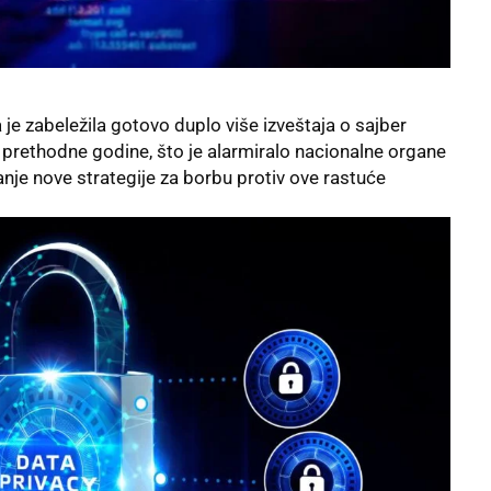
 je zabeležila gotovo duplo više izveštaja o sajber
prethodne godine, što je alarmiralo nacionalne organe
anje nove strategije za borbu protiv ove rastuće