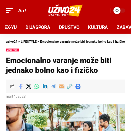
Aa
EX-YU
DIJASPORA
DRUŠTVO
KULTURA
ZABA
uzivo24
>
LIFESTYLE
>
Emocionalno varanje može biti jednako bolno kao i fizičko
LIFESTYLE
Emocionalno varanje može biti
jednako bolno kao i fizičko
mart 1, 2023