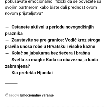
pokušavate emocionalno i fizički da se povežete sa
svojim partnerom kako biste dali prednost ovom
novom prijateljstvu?
Ostanete aktivni u periodu novogodišnjih
praznika
Zaustavite se pre granice: Vodič kroz stroga
pravila unosa robe u Hrvatsku i visoke kazne
Kolač sa jabukama bez šećera i brašna
Svetla za maglu: Kada su obavezna, a kada
zabranjena?
Kia pretekla Hjundai
Tagovi:
Emocionalno varanje