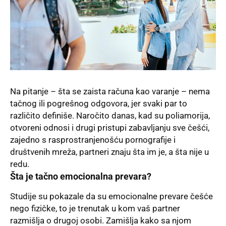
Na pitanje – šta se zaista računa kao varanje – nema
tačnog ili pogrešnog odgovora, jer svaki par to
različito definiše. Naročito danas, kad su
poliamorija
,
otvoreni odnosi i drugi pristupi zabavljanju sve češći,
zajedno s rasprostranjenošću pornografije i
društvenih mreža, partneri znaju šta im je, a šta nije u
redu.
Šta je tačno emocionalna prevara?
Studije su pokazale da su emocionalne prevare češće
nego fizičke, to je trenutak u kom vaš partner
razmišlja o drugoj osobi. Zamišlja kako sa njom