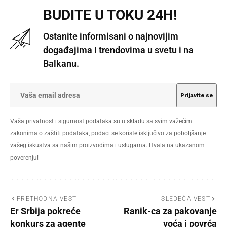
BUDITE U TOKU 24H!
Ostanite informisani o najnovijim
događajima I trendovima u svetu i na
Balkanu.
Vaša privatnost i sigurnost podataka su u skladu sa svim važećim
zakonima o zaštiti podataka, podaci se koriste isključivo za poboljšanje
vašeg iskustva sa našim proizvodima i uslugama. Hvala na ukazanom
poverenju!
PRETHODNA VEST
SLEDEĆA VEST
Er Srbija pokreće
Ranik-ca za pakovanje
konkurs za agente
voća i povrća