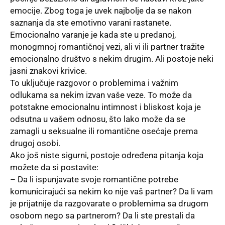
emocije. Zbog toga je uvek najbolje da se nakon
saznanja da ste emotivno varani rastanete.
Emocionalno varanje je kada ste u predanoj,
monogmnoj romantičnoj vezi, ali vi ili partner tražite
emocionalno društvo s nekim drugim. Ali postoje neki
jasni znakovi krivice.
To uključuje razgovor o problemima i važnim
odlukama sa nekim izvan vaše veze. To može da
potstakne emocionalnu intimnost i bliskost koja je
odsutna u vašem odnosu, što lako može da se
zamagli u seksualne ili romantične osećaje prema
drugoj osobi.
Ako još niste sigurni, postoje određena pitanja koja
možete da si postavite:
– Da li ispunjavate svoje romantične potrebe
komunicirajući sa nekim ko nije vaš partner? Da li vam
je prijatnije da razgovarate o problemima sa drugom
osobom nego sa partnerom? Da li ste prestali da