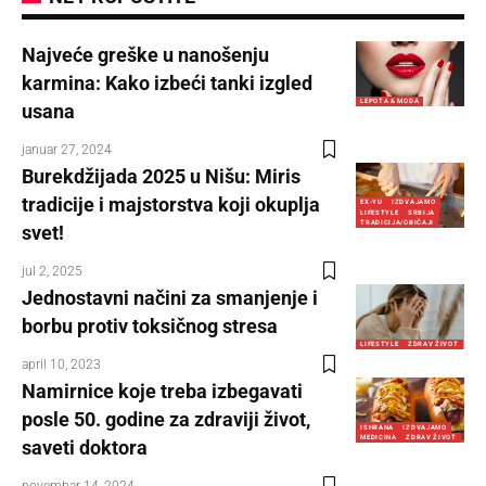
Najveće greške u nanošenju
karmina: Kako izbeći tanki izgled
LEPOTA & MODA
usana
januar 27, 2024
Burekdžijada 2025 u Nišu: Miris
tradicije i majstorstva koji okuplja
EX-YU
IZDVAJAMO
LIFESTYLE
SRBIJA
TRADICIJA/OBIČAJI
svet!
jul 2, 2025
Jednostavni načini za smanjenje i
borbu protiv toksičnog stresa
LIFESTYLE
ZDRAV ŽIVOT
april 10, 2023
Namirnice koje treba izbegavati
posle 50. godine za zdraviji život,
ISHRANA
IZDVAJAMO
MEDICINA
ZDRAV ŽIVOT
saveti doktora