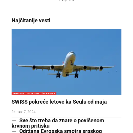
Najčitanije vesti
EKONOMIJA
IZDVAJAMO
ŠVAJCARSKA
SWISS pokreće letove ka Seulu od maja
februar 7, 2024
Sve što treba da znate o povišenom
krvnom pritisku
Održana Evropska smotra srpskog