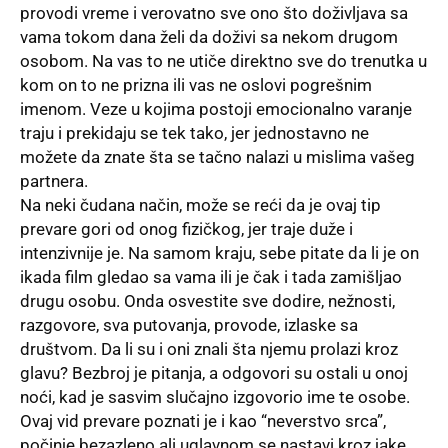
provodi vreme i verovatno sve ono što doživljava sa
vama tokom dana želi da doživi sa nekom drugom
osobom. Na vas to ne utiče direktno sve do trenutka u
kom on to ne prizna ili vas ne oslovi pogrešnim
imenom. Veze u kojima postoji emocionalno varanje
traju i prekidaju se tek tako, jer jednostavno ne
možete da znate šta se tačno nalazi u mislima vašeg
partnera.
Na neki čudana način, može se reći da je ovaj tip
prevare gori od onog fizičkog, jer traje duže i
intenzivnije je. Na samom kraju, sebe pitate da li je on
ikada film gledao sa vama ili je čak i tada zamišljao
drugu osobu. Onda osvestite sve dodire, nežnosti,
razgovore, sva putovanja, provode, izlaske sa
društvom. Da li su i oni znali šta njemu prolazi kroz
glavu? Bezbroj je pitanja, a odgovori su ostali u onoj
noći, kad je sasvim slučajno izgovorio ime te osobe.
Ovaj vid prevare poznati je i kao “neverstvo srca”,
počinje bezazleno ali uglavnom se nastavi kroz jake