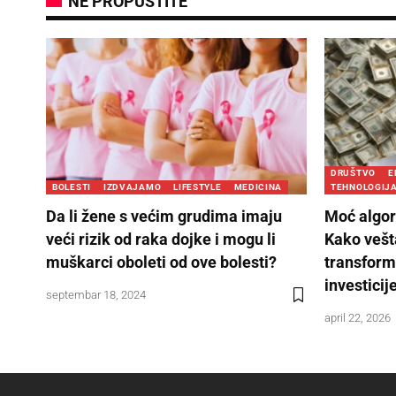
NE PROPUSTITE
DRUŠTVO
E
BOLESTI
IZDVAJAMO
LIFESTYLE
MEDICINA
TEHNOLOGIJ
Da li žene s većim grudima imaju
Moć algor
veći rizik od raka dojke i mogu li
Kako vešt
muškarci oboleti od ove bolesti?
transform
investicij
septembar 18, 2024
april 22, 2026