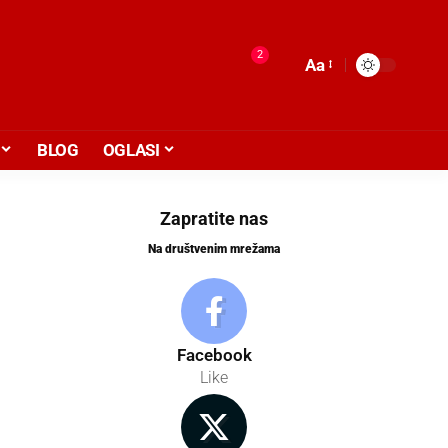
2
Aa
BLOG
OGLASI
Zapratite nas
Na društvenim mrežama
Facebook
Like