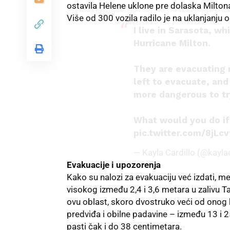
ostavila Helene uklone pre dolaska Miltona,
Više od 300 vozila radilo je na uklanjanju
I live in Sarasota, wh
Hurricane Milton.
They are evacuating 
left to evacuate, and 
more dangerous to try
What would you do i
pic.twitter.com/8jLc
— Kayla Cardillo (@kayla
Evakuacije i upozorenja
Kako su nalozi za evakuaciju već izdati, 
visokog između 2,4 i 3,6 metara u zalivu T
ovu oblast, skoro dvostruko veći od onog k
predviđa i obilne padavine – između 13 i
pasti čak i do 38 centimetara.