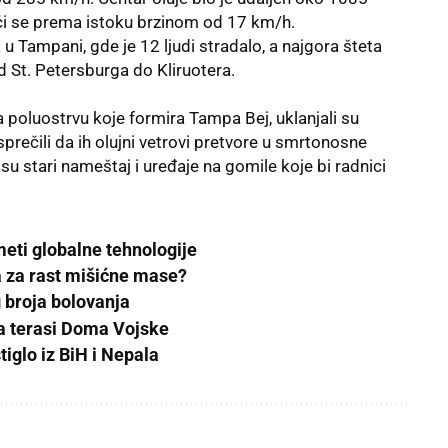
i se prema istoku brzinom od 17 km/h.
 Tampani, gde je 12 ljudi stradalo, a najgora šteta
d St. Petersburga do Kliruotera.
na poluostrvu koje formira Tampa Bej, uklanjali su
prečili da ih olujni vetrovi pretvore u smrtonosne
 su stari nameštaj i uređaje na gomile koje bi radnici
eti globalne tehnologije
ja za rast mišićne mase?
g broja bolovanja
na terasi Doma Vojske
tiglo iz BiH i Nepala