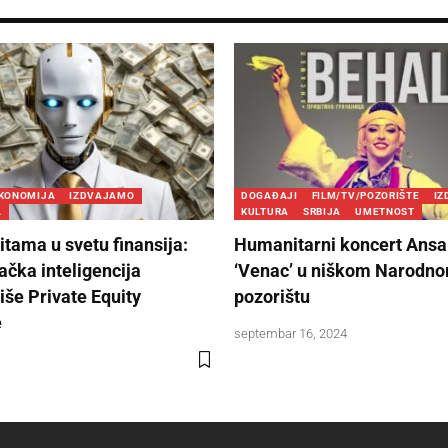
KONOMIJA
IZDVAJAMO
DOGAĐAJI
FILM/TV/POZORIŠTE
I
A
KULTURA
SRBIJA
UMETNOST
itama u svetu finansija:
Humanitarni koncert Ans
ačka inteligencija
‘Venac’ u niškom Narodn
iše Private Equity
pozorištu
e
septembar 16, 2024