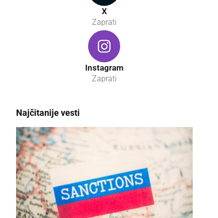
X
Zaprati
Instagram
Zaprati
Najčitanije vesti