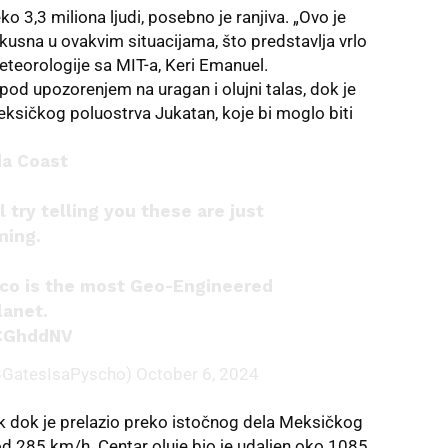
 3,3 miliona ljudi, posebno je ranjiva. „Ovo je
kusna u ovakvim situacijama, što predstavlja vrlo
eteorologije sa MIT-a, Keri Emanuel.
 pod upozorenjem na uragan i olujni talas, dok je
eksičkog poluostrva Jukatan, koje bi moglo biti
da Coast
try telling you these are just
ming.
xico is the most Geo-Engineered
lanet.
7CGhddNV
BGatesIsaPyscho)
October 6, 2024
k dok je prelazio preko istočnog dela Meksičkog
od 285 km/h. Centar oluje bio je udaljen oko 1085