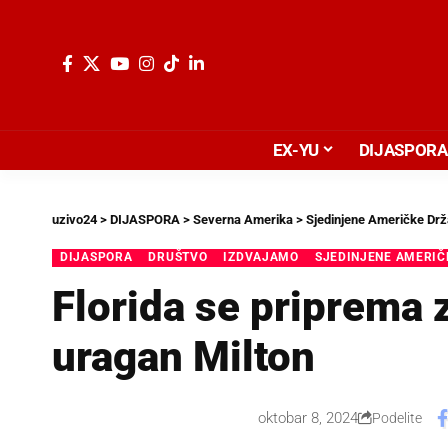
EX-YU
DIJASPORA
uzivo24
>
DIJASPORA
>
Severna Amerika
>
Sjedinjene Američke Dr
DIJASPORA
DRUŠTVO
IZDVAJAMO
SJEDINJENE AMERIČ
Florida se priprema 
uragan Milton
oktobar 8, 2024
Podelite