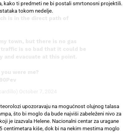
 kako ti predmeti ne bi postali smrtonosni projektili.
 ostataka tokom nedelje.
ich is in the direct path of
my town, but there is no gas
traffic is so bad that it could be
 and evacuate at this point.
f you were me?
v90Pev
cardillo)
October 7, 2024
meteorolozi upozoravaju na mogućnost olujnog talasa
ampa, što bi moglo da bude najviši zabeleženi nivo za
oji je izazvala Helene. Nacionalni centar za uragane
 25 centimetara kiše, dok bi na nekim mestima moglo