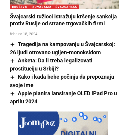
DRUŠTVO
IZDVAJAMO
ŠVAJCARSKA
Švajcarski tužioci istražuju kršenje sankcija
protiv Rusije od strane trgovačkih firmi
februar 15, 2024
Tragedija na kampovanju u Švajcarskoj:
26 ljudi otrovano ugljen-monoksidom
Anketa: Da li treba legalizovati
prostituciju u Srbiji?
Kako i kada bebe počinju da prepoznaju
svoje ime
Apple planira lansiranje OLED iPad Pro u
aprilu 2024