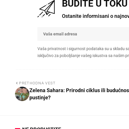
BUDITE U TOKU
Ostanite informisani o najno
Vaša privatnost i sigurnost podataka su u skladu s
isključivo za poboljšanje vašeg iskustva sa našim
PRETHODNA VEST
Zelena Sahara: Prirodni ciklus ili budućnos
pustinje?