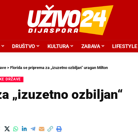
DRUŠTVO
KULTURA
ZABAVA
LIFESTYLE
žave
>
Florida se priprema za „izuzetno ozbiljan“ uragan Milton
KE DRŽAVE
za „izuzetno ozbiljan“