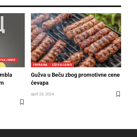
ZDVAJAMO
ISHRANA
IZDVAJAMO
ambla
Gužva u Beču zbog promotivne cene
om
ćevapa
april 23, 2024