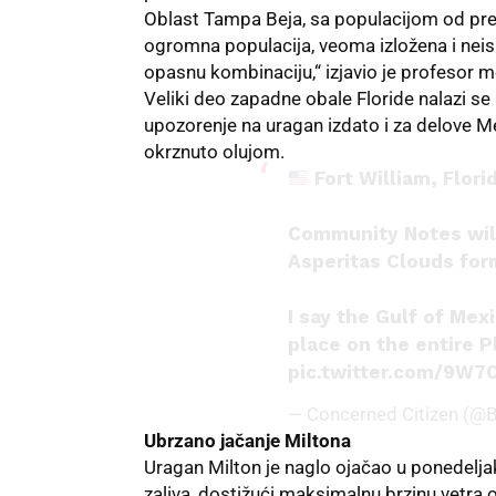
Oblast Tampa Beja, sa populacijom od preko
ogromna populacija, veoma izložena i neis
opasnu kombinaciju,“ izjavio je profesor m
Veliki deo zapadne obale Floride nalazi se
upozorenje na uragan izdato i za delove M
okrznuto olujom.
Fort William, Flori
Community Notes will 
Asperitas Clouds for
I say the Gulf of Me
place on the entire P
pic.twitter.com/9W
— Concerned Citizen (@
Ubrzano jačanje Miltona
Uragan Milton je naglo ojačao u ponedelja
zaliva, dostižući maksimalnu brzinu vetra 