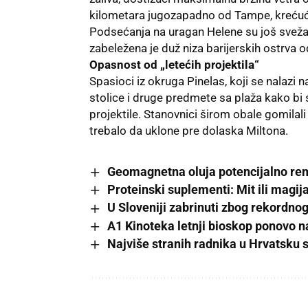
kilometara jugozapadno od Tampe, krećuć
Podsećanja na uragan Helene su još sveža u
zabeležena je duž niza barijerskih ostrva o
Opasnost od „letećih projektila“
Spasioci iz okruga Pinelas, koji se nalazi 
stolice i druge predmete sa plaža kako bi s
projektile. Stanovnici širom obale gomilali
trebalo da uklone pre dolaska Miltona.
Geomagnetna oluja potencijalno rem
Proteinski suplementi: Mit ili magi
U Sloveniji zabrinuti zbog rekordno
A1 Kinoteka letnji bioskop ponovo 
Najviše stranih radnika u Hrvatsku s