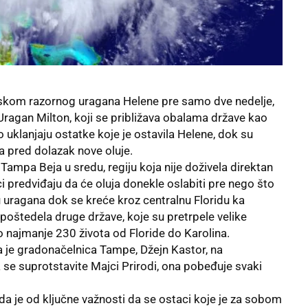
utiskom razornog
uragana Helene
pre samo dve nedelje,
agan Milton, koji se približava obalama države kao
 uklanjaju ostatke koje je ostavila Helene, dok su
va pred dolazak nove oluje.
ampa Beja u sredu, regiju koja nije doživela direktan
 predviđaju da će oluja donekle oslabiti pre nego što
u uragana dok se kreće kroz centralnu Floridu ka
poštedela druge države, koje su pretrpele velike
o najmanje 230 života od Floride do Karolina.
a je gradonačelnica Tampe, Džejn Kastor, na
 se suprotstavite Majci Prirodi, ona pobeđuje svaki
da je od ključne važnosti da se ostaci koje je za sobom