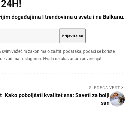
 24H!
vijim događajima I trendovima u svetu i na Balkanu.
a svim važećim zakonima o zaštiti podataka, podaci se koriste
 proizvodima i uslugama. Hvala na ukazanom poverenju!
SLEDEĆA VEST
t
Kako poboljšati kvalitet sna: Saveti za bolji
san