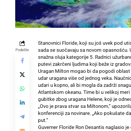
Stanovnici Floride, koji su još uvek pod 
sada se suočavaju sa novom opasnošću. Ur
Podelite
snažna oluja kategorije 5. Radnici užurbano
putevi zakrčeni ljudima koji beže iz grado
Uragan Milton mogao bi da pogodi oblast T
udar uragana više od jednog veka. Naučnici
udari u kopno, ali bi mogla da zadrži snag
Atlantskom okeanu. Time bi u velikoj meri 
gubitke zbog uragana Helene, koji je odne
„Ovo je prava stvar sa Miltonom,“ upozoril
konferenciji za novinare. „Ako pokušate da
put.“
Guverner Floride Ron Desantis naglasio je 