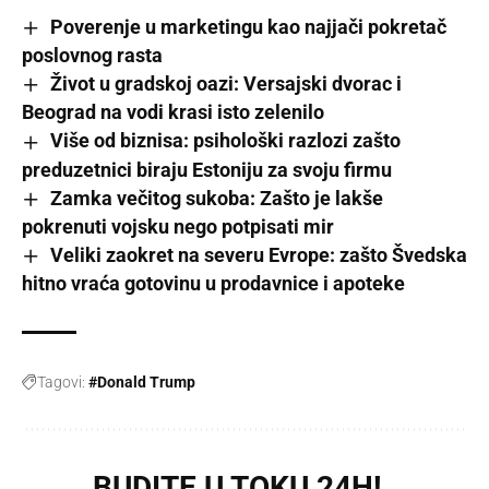
Poverenje u marketingu kao najjači pokretač
poslovnog rasta
Život u gradskoj oazi: Versajski dvorac i
Beograd na vodi krasi isto zelenilo
Više od biznisa: psihološki razlozi zašto
preduzetnici biraju Estoniju za svoju firmu
Zamka večitog sukoba: Zašto je lakše
pokrenuti vojsku nego potpisati mir
Veliki zaokret na severu Evrope: zašto Švedska
hitno vraća gotovinu u prodavnice i apoteke
Tagovi:
#Donald Trump
BUDITE U TOKU 24H!