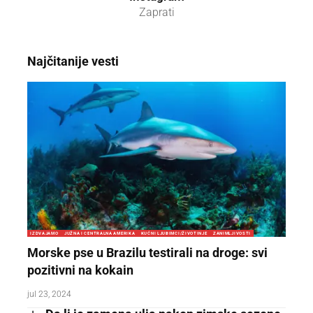
Zaprati
Najčitanije vesti
IZDVAJAMO
JUŽNA I CENTRALNA AMERIKA
KUĆNI LJUBIMCI/ŽIVOTINJE
ZANIMLJIVOSTI
Morske pse u Brazilu testirali na droge: svi
pozitivni na kokain
jul 23, 2024