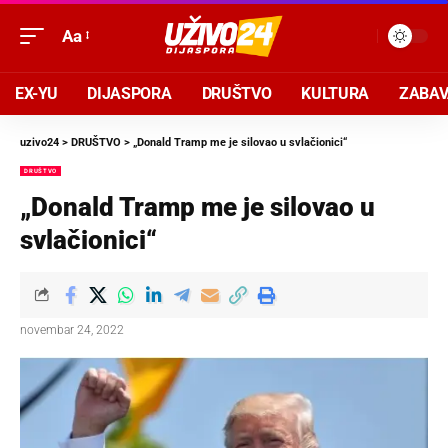
Aa
EX-YU
DIJASPORA
DRUŠTVO
KULTURA
ZABA
uzivo24
>
DRUŠTVO
>
„Donald Tramp me je silovao u svlačionici“
DRUŠTVO
„Donald Tramp me je silovao u
svlačionici“
novembar 24, 2022