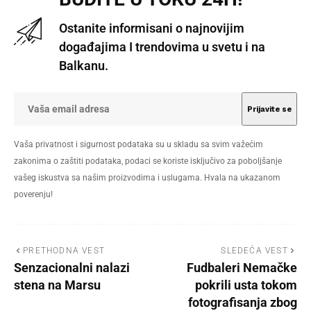
Ostanite informisani o najnovijim
događajima I trendovima u svetu i na
Balkanu.
Vaša privatnost i sigurnost podataka su u skladu sa svim važećim
zakonima o zaštiti podataka, podaci se koriste isključivo za poboljšanje
vašeg iskustva sa našim proizvodima i uslugama. Hvala na ukazanom
poverenju!
PRETHODNA VEST
SLEDEĆA VEST
Senzacionalni nalazi
Fudbaleri Nemačke
stena na Marsu
pokrili usta tokom
fotografisanja zbog