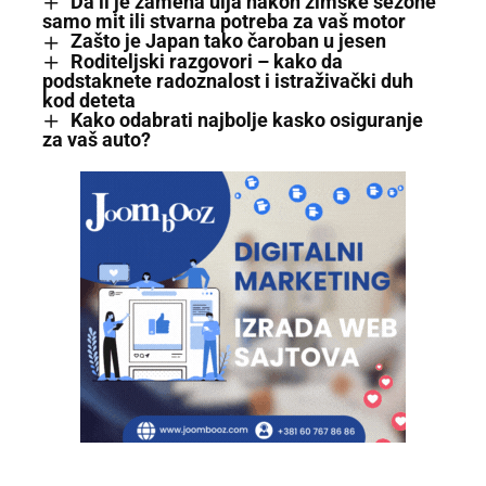
Da li je zamena ulja nakon zimske sezone
samo mit ili stvarna potreba za vaš motor
Zašto je Japan tako čaroban u jesen
Roditeljski razgovori – kako da
podstaknete radoznalost i istraživački duh
kod deteta
Kako odabrati najbolje kasko osiguranje
za vaš auto?