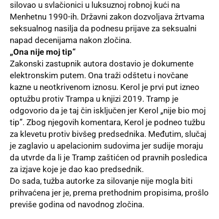
silovao u svlačionici u luksuznoj robnoj kući na
Menhetnu 1990-ih. Državni zakon dozvoljava žrtvama
seksualnog nasilja da podnesu prijave za seksualni
napad decenijama nakon zločina.
„Ona nije moj tip“
Zakonski zastupnik autora dostavio je dokumente
elektronskim putem. Ona traži odštetu i novčane
kazne u neotkrivenom iznosu. Kerol je prvi put izneo
optužbu protiv Trampa u knjizi 2019. Tramp je
odgovorio da je taj čin isključen jer Kerol „nije bio moj
tip”. Zbog njegovih komentara, Kerol je podneo tužbu
za klevetu protiv bivšeg predsednika. Međutim, slučaj
je zaglavio u apelacionim sudovima jer sudije moraju
da utvrde da li je Tramp zaštićen od pravnih posledica
za izjave koje je dao kao predsednik.
Do sada, tužba autorke za silovanje nije mogla biti
prihvaćena jer je, prema prethodnim
propisima
, prošlo
previše godina od navodnog zločina.