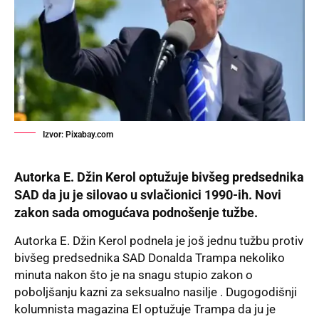
Izvor: Pixabay.com
Autorka E. Džin Kerol optužuje bivšeg predsednika
SAD da ju je silovao u svlačionici 1990-ih. Novi
zakon sada omogućava podnošenje tužbe.
Autorka E. Džin Kerol podnela je još jednu tužbu protiv
bivšeg predsednika SAD
Donalda Trampa
nekoliko
minuta nakon što je na snagu stupio zakon o
poboljšanju kazni za seksualno nasilje . Dugogodišnji
kolumnista magazina El optužuje Trampa da ju je