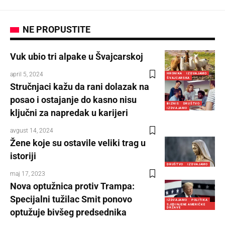
NE PROPUSTITE
Vuk ubio tri alpake u Švajcarskoj
april 5, 2024
HRONIKA
IZDVAJAMO
ŠVAJCARSKA
Stručnjaci kažu da rani dolazak na
posao i ostajanje do kasno nisu
BIZNIS
DRUŠTVO
IZDVAJAMO
ključni za napredak u karijeri
avgust 14, 2024
Žene koje su ostavile veliki trag u
istoriji
DRUŠTVO
IZDVAJAMO
maj 17, 2023
Nova optužnica protiv Trampa:
Specijalni tužilac Smit ponovo
IZDVAJAMO
POLITIKA
SJEDINJENE AMERIČKE
DRŽAVE
optužuje bivšeg predsednika