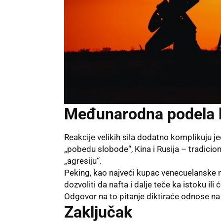
Međunarodna podela 
Reakcije velikih sila dodatno komplikuju je
„pobedu slobode“, Kina i Rusija – tradicion
„agresiju“.
Peking, kao najveći kupac venecuelanske na
dozvoliti da nafta i dalje teče ka istoku il
Odgovor na to pitanje diktiraće odnose na
Zaključak