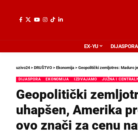
EX-YU
DIJASPORA
uzivo24
>
DRUŠTVO
>
Ekonomija
>
Geopolitički zemljotres: Maduro j
DIJASPORA
EKONOMIJA
IZDVAJAMO
JUŽNA I CENTRAL
Geopolitički zemljot
uhapšen, Amerika pr
ovo znači za cenu na