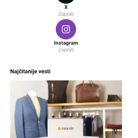
X
Zaprati
Instagram
Zaprati
Najčitanije vesti