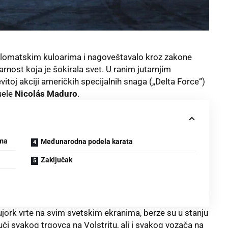
lomatskim kuloarima i nagoveštavalo kroz zakone
rnost koja je šokirala svet. U ranim jutarnjim
itoj akciji američkih specijalnih snaga („Delta Force“)
uele
Nicolás Maduro
.
ima
Međunarodna podela karata
Zaključak
jork vrte na svim svetskim ekranima, berze su u stanju
či svakog trgovca na Volstritu, ali i svakog vozača na