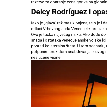
rezerve za obaranje cena goriva na global
Delcy Rodríguez i op
Iako je „glava“ režima uklonjena, telo je i 
odluci Vrhovnog suda Venecuele, preuzela f
Ovo je tačka najvećeg rizika. Ako dođe d
snaga i ostataka venecuelanske vojske loj
postati kolateralna šteta. U tom scenariu,
potpunim prekidom snabdevanja iz ovog regi
neslućene visine.