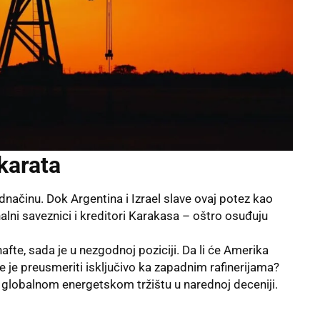
karata
dnačinu. Dok Argentina i Izrael slave ovaj potez kao
alni saveznici i kreditori Karakasa – oštro osuđuju
fte, sada je u nezgodnoj poziciji. Da li će Amerika
i će je preusmeriti isključivo ka zapadnim rafinerijama?
 globalnom energetskom tržištu u narednoj deceniji.