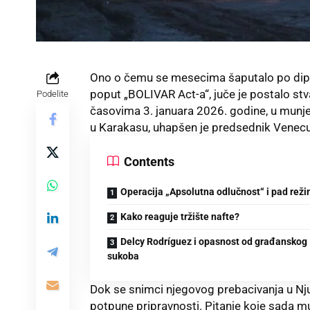
Ono o čemu se mesecima šaputalo po dip
poput „BOLIVAR Act-a“, juče je postalo stva
Podelite
časovima 3. januara 2026. godine, u munjev
u Karakasu, uhapšen je predsednik Venec
Contents
Operacija „Apsolutna odlučnost“ i pad rež
Kako reaguje tržište nafte?
Delcy Rodríguez i opasnost od građanskog
sukoba
Dok se snimci njegovog prebacivanja u Nju
potpune pripravnosti. Pitanje koje sada mu