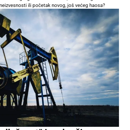
e neizvesnosti ili početak novog, još većeg haosa?