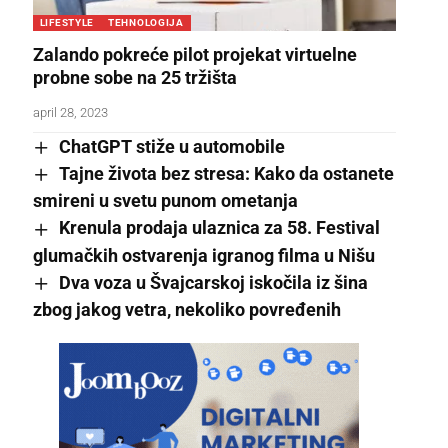
LIFESTYLE
TEHNOLOGIJA
Zalando pokreće pilot projekat virtuelne
probne sobe na 25 tržišta
april 28, 2023
ChatGPT stiže u automobile
Tajne života bez stresa: Kako da ostanete
smireni u svetu punom ometanja
Krenula prodaja ulaznica za 58. Festival
glumačkih ostvarenja igranog filma u Nišu
Dva voza u Švajcarskoj iskočila iz šina
zbog jakog vetra, nekoliko povređenih