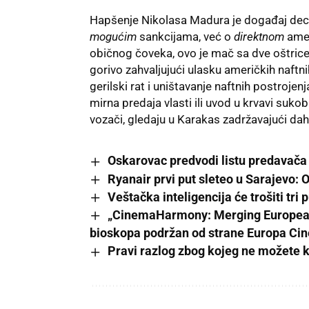
Hapšenje Nikolasa Madura je događaj decen
mogućim
sankcijama, već o
direktnom
amer
običnog čoveka, ovo je mač sa dve oštrice. 
gorivo zahvaljujući ulasku američkih naftni
gerilski rat i uništavanje naftnih postrojenj
mirna predaja vlasti ili uvod u krvavi suk
vozači, gledaju u Karakas zadržavajući dah
Oskarovac predvodi listu predavača
Ryanair prvi put sleteo u Sarajevo: 
Veštačka inteligencija će trošiti tri
„CinemaHarmony: Merging European 
bioskopa podržan od strane Europa Ci
Pravi razlog zbog kojeg ne možete ko