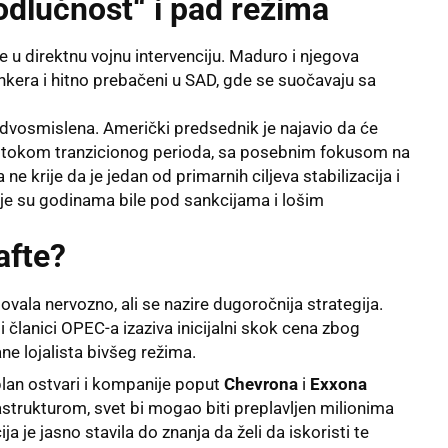
odlučnost“ i pad režima
e u direktnu vojnu intervenciju. Maduro i njegova
unkera i hitno prebačeni u SAD, gde se suočavaju sa
edvosmislena. Američki predsednik je najavio da će
m tokom tranzicionog perioda, sa posebnim fokusom na
 ne krije da je jedan od primarnih ciljeva stabilizacija i
koje su godinama bile pod sankcijama i lošim
afte?
ovala nervozno, ali se nazire dugoročnija strategija.
i članici OPEC-a izaziva inicijalni skok cena zbog
e lojalista bivšeg režima.
lan ostvari i kompanije poput
Chevrona
i
Exxona
trukturom, svet bi mogao biti preplavljen milionima
a je jasno stavila do znanja da želi da iskoristi te