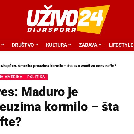
DRUŠTVO
KULTURA
ZABAVA
LIFESTYLE
e uhapšen, Amerika preuzima kormilo – šta ovo znači za cenu nafte?
NA AMERIKA
POLITIKA
res: Maduro je
euzima kormilo – šta
fte?