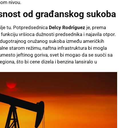
nom nivou.
asnost od građanskog sukoba
dalje tu. Potpredsednica
Delcy Rodríguez
je, prema
unkciju vršioca dužnosti predsednika i najavila otpor.
o dugotrajnog oružanog sukoba između američkih
alne starom režimu, naftna infrastruktura bi mogla
 umesto jeftinog goriva, svet bi mogao da se suoči sa
ona, što bi cene dizela i benzina lansiralo u