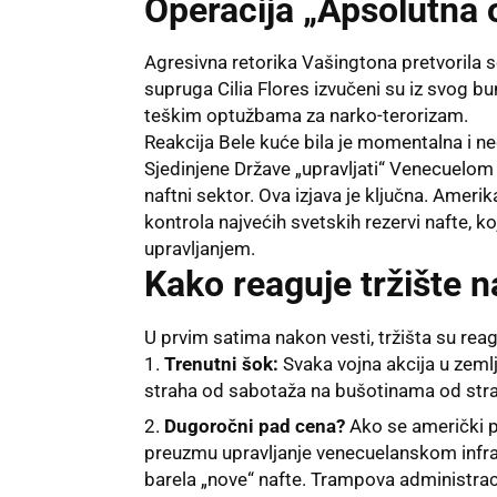
Operacija „Apsolutna 
Agresivna retorika Vašingtona pretvorila s
supruga Cilia Flores izvučeni su iz svog b
teškim optužbama za narko-terorizam.
Reakcija Bele kuće bila je momentalna i n
Sjedinjene Države „upravljati“ Venecuelo
naftni sektor. Ova izjava je ključna. Amerika
kontrola najvećih svetskih rezervi nafte, 
upravljanjem.
Kako reaguje tržište n
U prvim satima nakon vesti, tržišta su reag
Trenutni šok:
Svaka vojna akcija u zemlj
straha od sabotaža na bušotinama od stran
Dugoročni pad cena?
Ako se američki p
preuzmu upravljanje venecuelanskom infras
barela „nove“ nafte. Trampova administracij