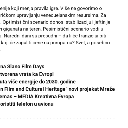
ije koji menja pravila igre. Više ne govorimo o
ičkom upravljanju venecuelanskim resursima. Za
Optimistični scenario donosi stabilizaciju i jeftinije
h giganata na teren. Pesimistični scenario vodi u
a. Naredni dani su presudni – da li će tranzicija biti
ob koji će zapaliti cene na pumpama? Svet, a posebno
.
 na Slano Film Days
Otvorena vrata ka Evropi
 puta više energije do 2030. godine
Film and Cultural Heritage“ novi projekat Mreže
nemas – MEDIA Kreativna Evropa
ristiti telefon u avionu