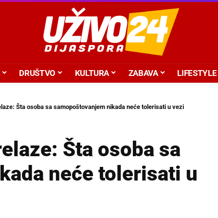
DRUŠTVO
KULTURA
ZABAVA
LIFESTYLE
elaze: Šta osoba sa samopoštovanjem nikada neće tolerisati u vezi
relaze: Šta osoba sa
ada neće tolerisati u