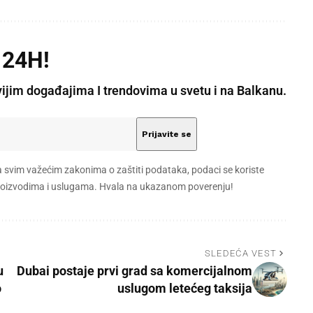
 24H!
vijim događajima I trendovima u svetu i na Balkanu.
a svim važećim zakonima o zaštiti podataka, podaci se koriste
 proizvodima i uslugama. Hvala na ukazanom poverenju!
SLEDEĆA VEST
u
Dubai postaje prvi grad sa komercijalnom
o
uslugom letećeg taksija