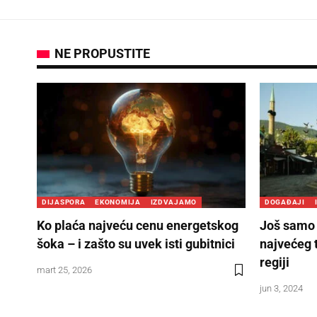
NE PROPUSTITE
DIJASPORA
EKONOMIJA
IZDVAJAMO
DOGAĐAJI
Ko plaća najveću cenu energetskog
Još samo 
šoka – i zašto su uvek isti gubitnici
najvećeg 
regiji
mart 25, 2026
jun 3, 2024