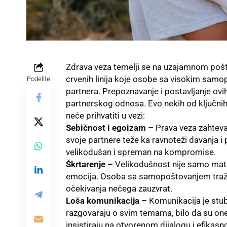
Zdrava veza temelji se na uzajamnom pošto
crvenih linija koje osobe sa visokim samop
Podelite
partnera. Prepoznavanje i postavljanje ovi
partnerskog odnosa. Evo nekih od ključni
neće prihvatiti u vezi:
Sebičnost i egoizam –
Prava veza zahteva
svoje partnere teže ka ravnoteži davanja i 
velikodušan i spreman na kompromise.
Škrtarenje –
Velikodušnost nije samo mater
emocija. Osoba sa samopoštovanjem traži p
očekivanja nečega zauzvrat.
Loša komunikacija –
Komunikacija je stub
razgovaraju o svim temama, bilo da su on
insistiraju na otvorenom dijalogu i efikasn