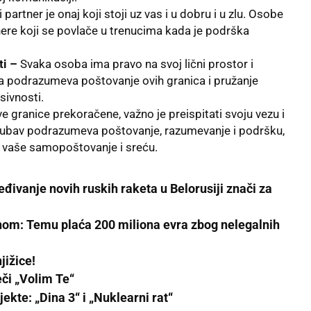
 partner je onaj koji stoji uz vas i u dobru i u zlu. Osobe
ere koji se povlače u trenucima kada je podrška
ti –
Svaka osoba ima pravo na svoj lični prostor i
 podrazumeva poštovanje ovih granica i pružanje
sivnosti.
e granice prekoračene, važno je preispitati svoju vezu i
 ljubav podrazumeva poštovanje, razumevanje i podršku,
u vaše samopoštovanje i sreću.
đivanje novih ruskih raketa u Belorusiji znači za
znom: Temu plaća 200 miliona evra zbog nelegalnih
jižice!
eči „Volim Te“
ekte: „Dina 3“ i „Nuklearni rat“