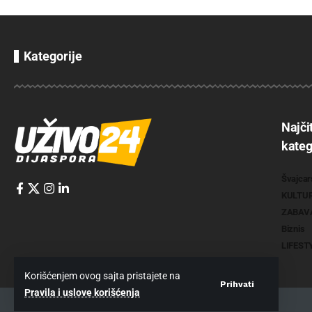
Kategorije
Najči
kateg
Švajcar
KULTU
ZABAV
Biznis
LIFEST
Korišćenjem ovog sajta pristajete na
Prihvati
Pravila i uslove korišćenja
2022 @
www.uzivo24.com