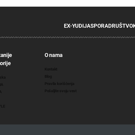
EX-YU
DIJASPORA
DRUŠTVO
tanije
O nama
orije
Kontakt
Blog
ska
Pravila korišćenja
RA
Pošaljite svoju vest
A
YLE