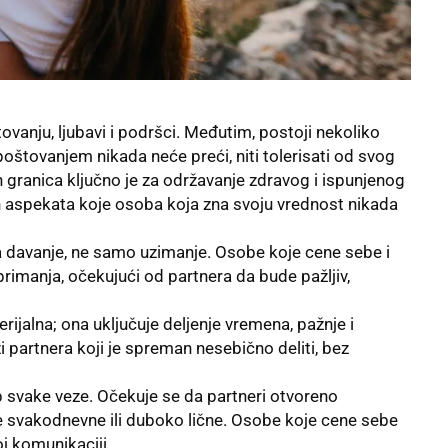
vanju, ljubavi i podršci. Međutim, postoji nekoliko
oštovanjem nikada neće preći, niti tolerisati od svog
h granica ključno je za održavanje zdravog i ispunjenog
h aspekata koje osoba koja zna svoju vrednost nikada
 davanje, ne samo uzimanje. Osobe koje cene sebe i
primanja, očekujući od partnera da bude pažljiv,
ijalna; ona uključuje deljenje vremena, pažnje i
artnera koji je spreman nesebično deliti, bez
 svake veze. Očekuje se da partneri otvoreno
e svakodnevne ili duboko lične. Osobe koje cene sebe
oj komunikaciji.