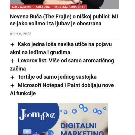
IZDVAJAMO
KULTURA
MUZIKA/KONCERTI
Nevena Buča (The Frajle) o niškoj publici: Mi
se jako volimo i ta ljubav je obostrana
mart 6, 2025
Kako jedna loša navika utiče na pojavu
akni na leđima i grudima
Lovorov list: Više od samo aromatičnog
začina
Tortilje od samo jednog sastojka
Microsoft Notepad i Paint dobijaju nove
AI funkcije