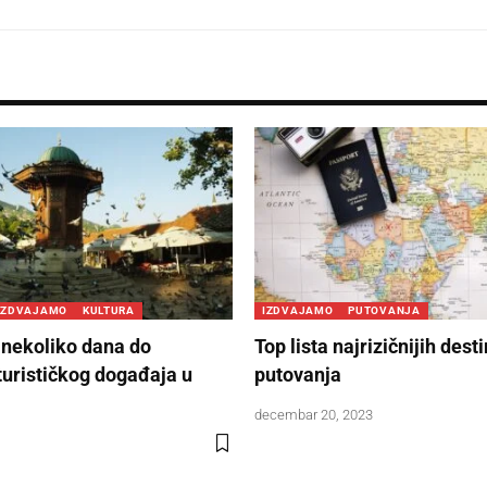
IZDVAJAMO
KULTURA
IZDVAJAMO
PUTOVANJA
nekoliko dana do
Top lista najrizičnijih dest
turističkog događaja u
putovanja
decembar 20, 2023