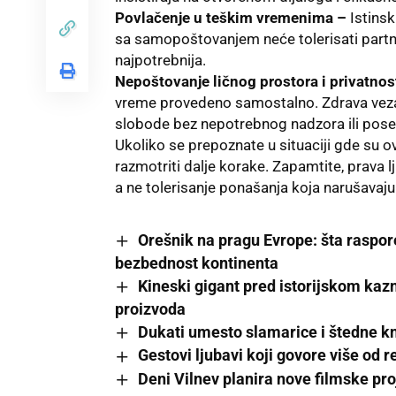
Povlačenje u teškim vremenima –
Istinski
sa samopoštovanjem neće tolerisati partn
najpotrebnija.
Nepoštovanje ličnog prostora i privatnos
vreme provedeno samostalno. Zdrava veza
slobode bez nepotrebnog nadzora ili pose
Ukoliko se prepoznate u situaciji gde su ov
razmotriti dalje korake. Zapamtite, prava
a ne tolerisanje ponašanja koja narušavaj
Orešnik na pragu Evrope: šta raspore
bezbednost kontinenta
Kineski gigant pred istorijskom ka
proizvoda
Dukati umesto slamarice i štedne kn
Gestovi ljubavi koji govore više od r
Deni Vilnev planira nove filmske proj