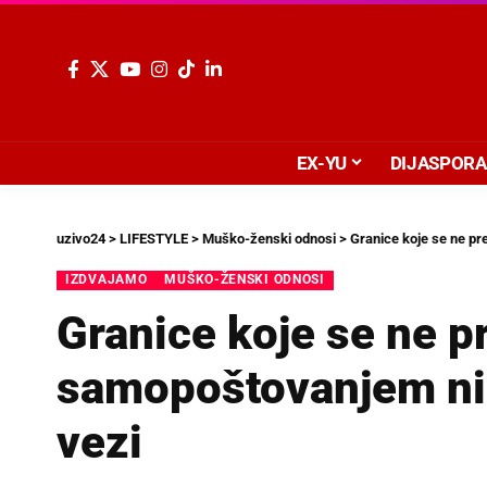
EX-YU
DIJASPORA
uzivo24
>
LIFESTYLE
>
Muško-ženski odnosi
>
Granice koje se ne pr
IZDVAJAMO
MUŠKO-ŽENSKI ODNOSI
Granice koje se ne p
samopoštovanjem nik
vezi