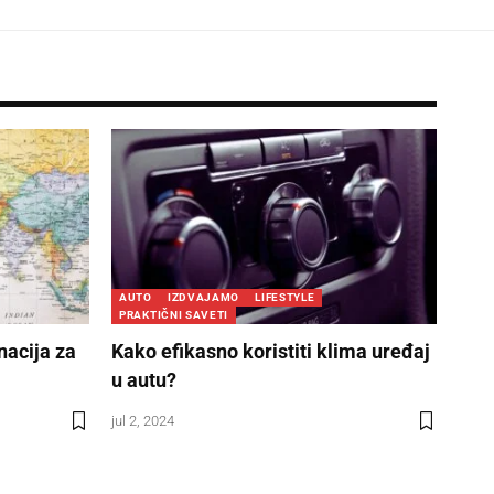
AUTO
IZDVAJAMO
LIFESTYLE
PRAKTIČNI SAVETI
inacija za
Kako efikasno koristiti klima uređaj
u autu?
jul 2, 2024