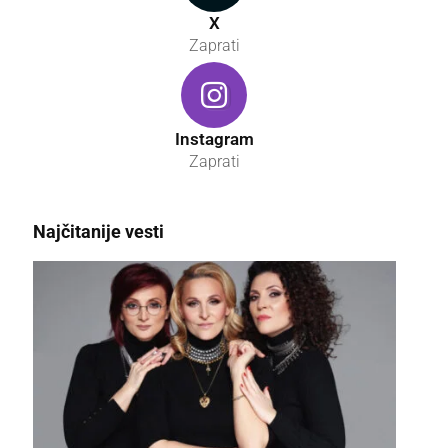
X
Zaprati
Instagram
Zaprati
Najčitanije vesti