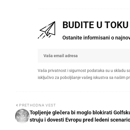
BUDITE U TOKU
Ostanite informisani o najno
Vaša privatnost i sigurnost podataka su u skladu s
isključivo za poboljšanje vašeg iskustva sa našim
PRETHODNA VEST
Topljenje glečera bi moglo blokirati Golfsk
struju i dovesti Evropu pred ledeni scenari