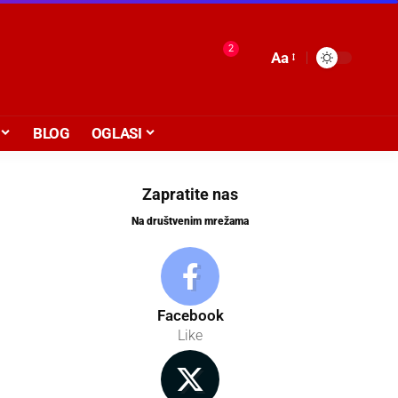
2
Aa
BLOG
OGLASI
Zapratite nas
Na društvenim mrežama
Facebook
Like