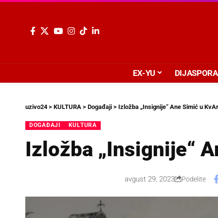
EX-YU
DIJASPORA
uzivo24
>
KULTURA
>
Događaji
>
Izložba „Insignije“ Ane Simić u KvA
DOGAĐAJI
KULTURA
Izložba „Insignije“ 
avgust 29, 2023
Podelite