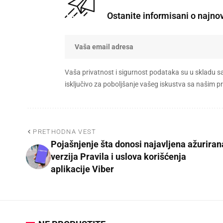
Ostanite informisani o najno
Vaša privatnost i sigurnost podataka su u skladu s
isključivo za poboljšanje vašeg iskustva sa našim
PRETHODNA VEST
Pojašnjenje šta donosi najavljena ažuriran
verzija Pravila i uslova korišćenja
aplikacije Viber