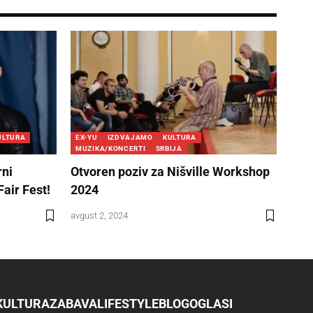
ULTURA
EX-YU
IZDVAJAMO
KULTURA
MUZIKA/KONCERTI
SRBIJA
rni
Otvoren poziv za Nišville Workshop
Fair Fest!
2024
avgust 2, 2024
KULTURA
ZABAVA
LIFESTYLE
BLOG
OGLASI