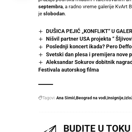
septembra
, a radno vreme galerije KvArt
je
slobodan
.
DUŠICA PEJIĆ „KONFLIKT“ U GALERIJ
Nišvil partner USA projekta “ Šljivov
Poslednji koncert ikada? Pero Deffo
Svetski dan plesa i premijera nove 
Aleksandar Sokurov dobitnik nagrade
Festivala autorskog filma
Tagovi:
Ana Simić
Beograd na vodi
Insignije
Izl
BUDITE U TOKU