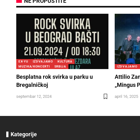
NE PROPUSTITE
EX-YU
IZDVAJAMO
KULTURA
MUZIKA/KONCERTI
SRBIJA
IZDVAJAMO
Besplatna rok svirka u parku u
Attilio Za
Bregalničkoj
„Mingus Po
septembar 12, 2024
april 16, 2025
Kategorije