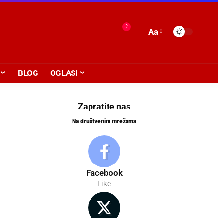
2
Aa
BLOG
OGLASI
Zapratite nas
Na društvenim mrežama
Facebook
Like