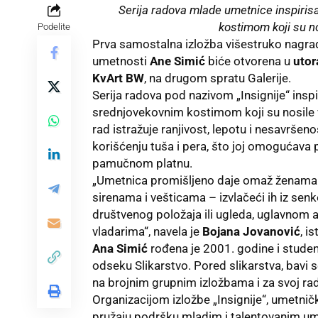
Serija radova mlade umetnice inspiris
kostimom koji su no
Podelite
Prva samostalna izložba višestruko nagrađ
umetnosti
Ane Simić
biće otvorena u
utor
KvArt BW
, na drugom spratu
Galerije
.
Serija radova pod nazivom „Insignije“ insp
srednjovekovnim kostimom koji su nosile v
rad istražuje ranjivost, lepotu i nesavršen
korišćenju tuša i pera, što joj omogućava pr
pamučnom platnu.
„Umetnica promišljeno daje omaž ženama
sirenama i vešticama – izvlačeći ih iz sen
društvenog položaja ili ugleda, uglavnom
vladarima“, navela je
Bojana Jovanović
, i
Ana Simić
rođena je 2001. godine i studen
odseku Slikarstvo. Pored slikarstva, bavi
na brojnim grupnim izložbama i za svoj rad
Organizacijom izložbe „Insignije“, umetničk
pružaju podršku mladim i talentovanim ume