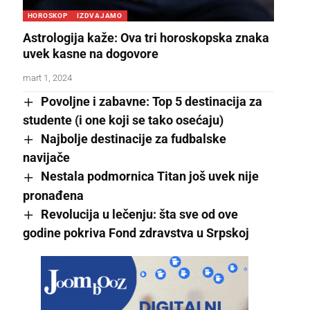
HOROSKOP
IZDVAJAMO
Astrologija kaže: Ova tri horoskopska znaka
uvek kasne na dogovore
mart 1, 2024
Povoljne i zabavne: Top 5 destinacija za
studente (i one koji se tako osećaju)
Najbolje destinacije za fudbalske
navijače
Nestala podmornica Titan još uvek nije
pronađena
Revolucija u lečenju: šta sve od ove
godine pokriva Fond zdravstva u Srpskoj