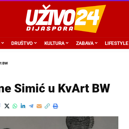
DRUŠTVO
KULTURA
ZABAVA
LIFESTYLE
rt BW
Ane Simić u KvArt BW