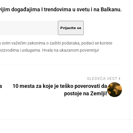
vijim događajima I trendovima u svetu i na Balkanu.
a svim važećim zakonima o zaštiti podataka, podaci se koriste
 proizvodima i uslugama. Hvala na ukazanom poverenju!
SLEDEĆA VEST
a
10 mesta za koje je teško poverovati da
postoje na Zemlji!