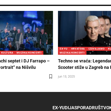
EX-YU
HRVATSKA
IZDVAJAMO
K
KULTURA
MUZIKA/KONCERTI
MUZIKA/KONCERTI
nchi septet i DJ Farrapo –
Techno se vraća: Legenda
rtrait“ na Nišvilu
Scooter stiže u Zagreb na 
jun 13, 2025
EX-YU
DIJASPORA
DRUŠTVO