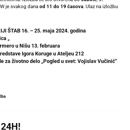
 BW je svakog dana
od 11 do 19 časova
. Ulaz na izložbu
I ŠTAB 16. – 25. maja 2024. godina
ica „
rmero u Nišu 13. februara
predstave Igora Koruge u Ateljeu 212
 za životno delo „Pogled u svet: Vojislav Vučinić“
ožba
 24H!