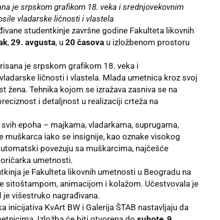
ana je srpskom grafikom 18. veka i srednjovekovnim
sile vladarske ličnosti i vlastela
ivane studentkinje završne godine Fakulteta likovnih
ak
,
29. avgusta
, u
20 časova
u izložbenom prostoru
irisana je srpskom grafikom 18. veka i
ladarske ličnosti i vlastela. Mlada umetnica kroz svoj
ost žena. Tehnika kojom se izražava zasniva se na
eciznost i detaljnost u realizaciji crteža na
 svih epoha – majkama, vladarkama, suprugama,
ke muškarca iako se insignije, kao oznake visokog
 automatski povezuju sa muškarcima, najčešće
storičarka umetnosti.
tkinja je Fakulteta likovnih umetnosti u Beogradu na
 se sitoštampom, animacijom i kolažom. Učestvovala je
 je višestruko nagrađivana.
a inicijativa KvArt
BW
i Galerija ŠTAB nastavljaju da
tnicima. Izložba će biti otvorena do
subote
,
9.