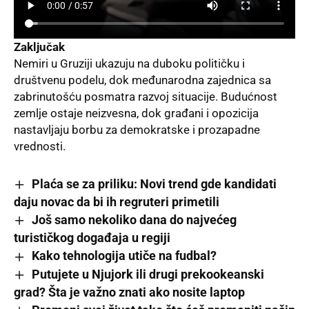
Zaključak
Nemiri u Gruziji
ukazuju na duboku političku i
društvenu podelu, dok međunarodna zajednica sa
zabrinutošću posmatra razvoj situacije. Budućnost
zemlje ostaje neizvesna, dok građani i opozicija
nastavljaju borbu za demokratske i prozapadne
vrednosti.
Plaća se za priliku: Novi trend gde kandidati
daju novac da bi ih regruteri primetili
Još samo nekoliko dana do najvećeg
turističkog događaja u regiji
Kako tehnologija utiče na fudbal?
Putujete u Njujork ili drugi prekookeanski
grad? Šta je važno znati ako nosite laptop