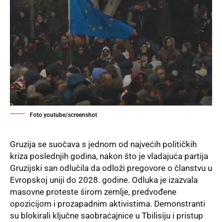
Foto youtube/screenshot
Gruzija se suočava s jednom od najvećih političkih
kriza poslednjih godina, nakon što je vladajuća partija
Gruzijski san odlučila da odloži pregovore o članstvu u
Evropskoj uniji do 2028. godine. Odluka je izazvala
masovne proteste širom zemlje, predvođene
opozicijom i prozapadnim aktivistima. Demonstranti
su blokirali ključne saobraćajnice u Tbilisiju i pristup