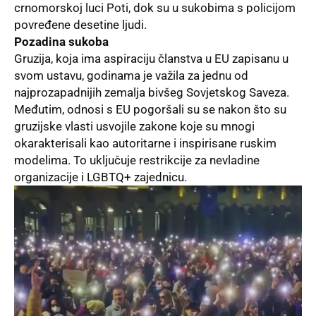
crnomorskoj luci Poti, dok su u sukobima s policijom
povređene desetine ljudi.
Pozadina sukoba
Gruzija, koja ima aspiraciju članstva u EU zapisanu u
svom ustavu, godinama je važila za jednu od
najprozapadnijih zemalja bivšeg Sovjetskog Saveza.
Međutim, odnosi s EU pogoršali su se nakon što su
gruzijske vlasti usvojile zakone koje su mnogi
okarakterisali kao autoritarne i inspirisane ruskim
modelima. To uključuje restrikcije za nevladine
organizacije i LGBTQ+ zajednicu.