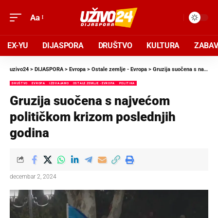
Aa
EX-YU
DIJASPORA
DRUŠTVO
KULTURA
ZABA
uzivo24
>
DIJASPORA
>
Evropa
>
Ostale zemlje - Evropa
>
Gruzija suočena s najvećom političkom krizom poslednjih godina
DRUŠTVO
EVROPA
IZDVAJAMO
OSTALE ZEMLJE - EVROPA
POLITIKA
Gruzija suočena s najvećom
političkom krizom poslednjih
godina
decembar 2, 2024