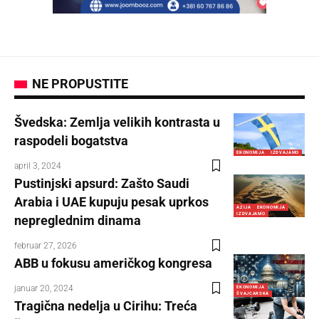
NE PROPUSTITE
Švedska: Zemlja velikih kontrasta u
raspodeli bogatstva
EKONOMIJA
IZDVAJAMO
april 3, 2024
Pustinjski apsurd: Zašto Saudi
Arabia i UAE kupuju pesak uprkos
AZIJA
EKONOMIJA
IZDVAJAMO
nepreglednim dinama
februar 27, 2026
ABB u fokusu američkog kongresa
januar 20, 2024
EKONOMIJA
ŠVAJCARSKA
Tragična nedelja u Cirihu: Treća