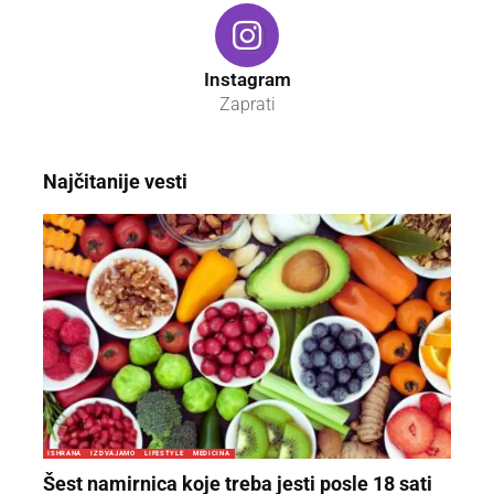
Instagram
Zaprati
Najčitanije vesti
ISHRANA
IZDVAJAMO
LIFESTYLE
MEDICINA
Šest namirnica koje treba jesti posle 18 sati