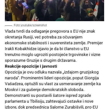
Foto youtube/screenshot
Vlada tvrdi da odlaganje pregovora s EU nije znak
okretanja Rusiji, već potreba za očuvanjem
ekonomske stabilnosti i suvereniteta zemlje. Premijer
Irakli Kobakhidze izjavio je da bi članstvo u EU
trenutno moglo ugroziti postojeće trgovinske i vizne
sporazume Gruzije s drugim državama.
Reakcije opozicije i javnosti
Opozicija je ovu odluku nazvala „izdajom gruzijskog
naroda“. Prominentni lideri opozicije, poput Giorgija
Vašadzea, optužili su vlast za usmeravanje zemlje ka
Moskvi i za gušenje demokratskih sloboda.
Demonstranti su postavili šatore ispred zgrade
parlamenta u Tbilisiju, zahtevajući ostavke i nove
izbore, dok predsednica Salome Zurabišvili, pro-EU