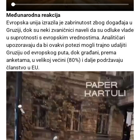
Međunarodna reakcija
Evropska unija
izrazila je zabrinutost zbog događaja u
Gruziji, dok su neki zvaničnici naveli da su odluke vlade
u suprotnosti s evropskim vrednostima. Analitičari
upozoravaju da bi ovakvi potezi mogli trajno udaljiti
Gruziju od evropskog puta, dok građani, prema
anketama, u velikoj većini (80%) i dalje podržavaju
članstvo u EU.