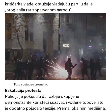
kritičarka vlade, optužuje vladajuću partiju da je
„proglasila rat sopstvenom narodu“.
Foto youtube/screenshot
Eskalacija protesta
Policija je pokušala da razbije okupljene
demonstrante koristeći suzavac i vodene topove, što
je dodatno pojačalo tenzije. Prema lokalnim medijima,