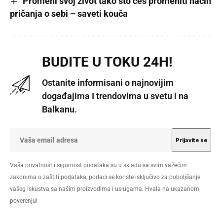
Promeni svoj život tako što ćeš promeniti način
pričanja o sebi – saveti kouča
BUDITE U TOKU 24H!
Ostanite informisani o najnovijim
događajima I trendovima u svetu i na
Balkanu.
Vaša privatnost i sigurnost podataka su u skladu sa svim važećim
zakonima o zaštiti podataka, podaci se koriste isključivo za poboljšanje
vašeg iskustva sa našim proizvodima i uslugama. Hvala na ukazanom
poverenju!