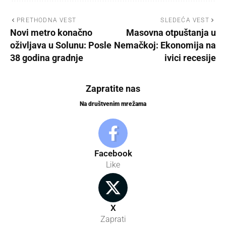
PRETHODNA VEST
SLEDEĆA VEST
Novi metro konačno
Masovna otpuštanja u
oživljava u Solunu: Posle
Nemačkoj: Ekonomija na
38 godina gradnje
ivici recesije
Zapratite nas
Na društvenim mrežama
Facebook
Like
X
Zaprati