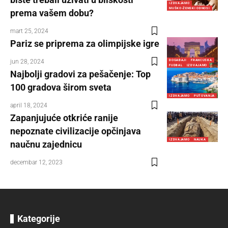
IZDVAJAMO
MUŠKO-ŽENSKI ODNOSI
prema vašem dobu?
mart 25, 2024
Pariz se priprema za olimpijske igre
jun 28, 2024
DOGAĐAJI
FRANCUSKA
FUDBAL
IZDVAJAMO
Najbolji gradovi za pešačenje: Top
100 gradova širom sveta
IZDVAJAMO
PUTOVANJA
april 18, 2024
Zapanjujuće otkriće ranije
nepoznate civilizacije opčinjava
IZDVAJAMO
NAUKA
naučnu zajednicu
decembar 12, 2023
Kategorije