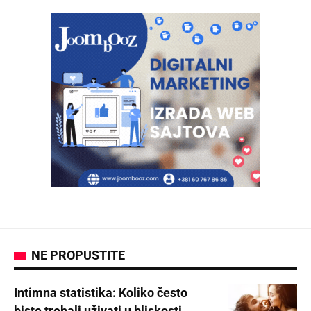
NE PROPUSTITE
Intimna statistika: Koliko često
biste trebali uživati u bliskosti