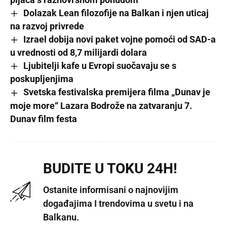
Dolazak Lean filozofije na Balkan i njen uticaj
na razvoj privrede
Izrael dobija novi paket vojne pomoći od SAD-a
u vrednosti od 8,7 milijardi dolara
Ljubitelji kafe u Evropi suočavaju se s
poskupljenjima
Svetska festivalska premijera filma „Dunav je
moje more“ Lazara Bodrože na zatvaranju 7.
Dunav film festa
BUDITE U TOKU 24H!
Ostanite informisani o najnovijim
događajima I trendovima u svetu i na
Balkanu.