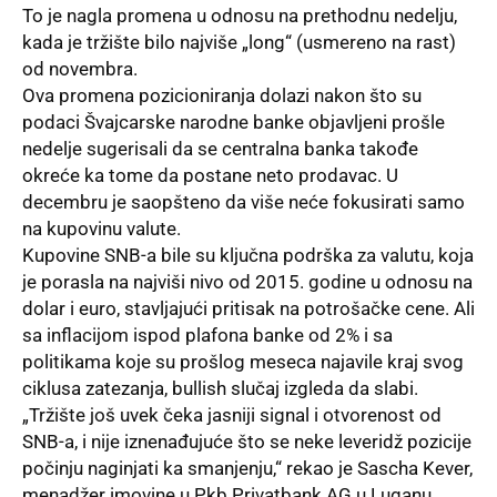
To je nagla promena u odnosu na prethodnu nedelju,
kada je tržište bilo najviše „long“ (usmereno na rast)
od novembra.
Ova promena pozicioniranja dolazi nakon što su
podaci Švajcarske narodne banke objavljeni prošle
nedelje sugerisali da se centralna banka takođe
okreće ka tome da postane neto prodavac. U
decembru je saopšteno da više neće fokusirati samo
na kupovinu valute.
Kupovine SNB-a bile su ključna podrška za valutu, koja
je porasla na najviši nivo od 2015. godine u odnosu na
dolar i euro, stavljajući pritisak na potrošačke cene. Ali
sa inflacijom ispod plafona banke od 2% i sa
politikama koje su prošlog meseca najavile kraj svog
ciklusa zatezanja, bullish slučaj izgleda da slabi.
„Tržište još uvek čeka jasniji signal i otvorenost od
SNB-a, i nije iznenađujuće što se neke leveridž pozicije
počinju naginjati ka smanjenju,“ rekao je Sascha Kever,
menadžer imovine u Pkb Privatbank AG u Luganu.