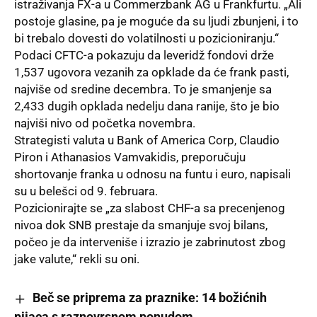
istraživanja FX-a u Commerzbank AG u Frankfurtu. „Ali
postoje glasine, pa je moguće da su ljudi zbunjeni, i to
bi trebalo dovesti do volatilnosti u pozicioniranju.“
Podaci CFTC-a pokazuju da leveridž fondovi drže
1,537 ugovora vezanih za opklade da će frank pasti,
najviše od sredine decembra. To je smanjenje sa
2,433 dugih opklada nedelju dana ranije, što je bio
najviši nivo od početka novembra.
Strategisti valuta u Bank of America Corp, Claudio
Piron i Athanasios Vamvakidis, preporučuju
shortovanje franka u odnosu na funtu i euro, napisali
su u belešci od 9. februara.
Pozicionirajte se „za slabost CHF-a sa precenjenog
nivoa dok SNB prestaje da smanjuje svoj bilans,
počeo je da interveniše i izrazio je zabrinutost zbog
jake valute,“ rekli su oni.
Beč se priprema za praznike: 14 božićnih
pijaca s raznovrsnom ponudom