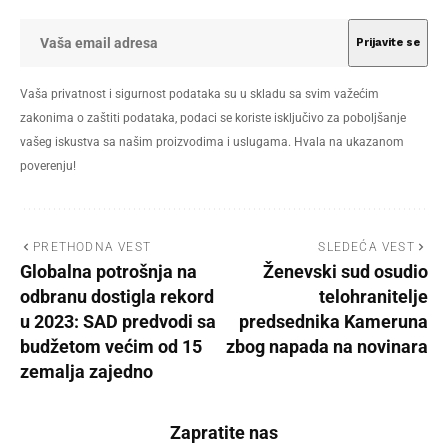
Vaša privatnost i sigurnost podataka su u skladu sa svim važećim
zakonima o zaštiti podataka, podaci se koriste isključivo za poboljšanje
vašeg iskustva sa našim proizvodima i uslugama. Hvala na ukazanom
poverenju!
PRETHODNA VEST
SLEDEĆA VEST
Globalna potrošnja na
Ženevski sud osudio
odbranu dostigla rekord
telohranitelje
u 2023: SAD predvodi sa
predsednika Kameruna
budžetom većim od 15
zbog napada na novinara
zemalja zajedno
Zapratite nas