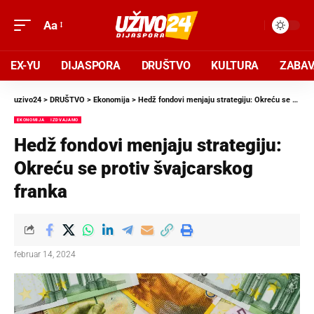
Aa
EX-YU
DIJASPORA
DRUŠTVO
KULTURA
ZABA
uzivo24
>
DRUŠTVO
>
Ekonomija
>
Hedž fondovi menjaju strategiju: Okreću se protiv švajcarskog franka
EKONOMIJA
IZDVAJAMO
Hedž fondovi menjaju strategiju:
Okreću se protiv švajcarskog
franka
februar 14, 2024