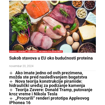
EVROPA
ISHRANA
IZDVAJAMO
PRIVREDA I POLJOPRIVREDA
Sukob stavova u EU oko budućnosti proteina
novembar 20, 2024
Ako imate jedno od ovih prezimena,
možda ste pred nasleđivanjem bogatstva
Nova teorija konstrukcije piramide:
hidraulički uređaj za podizanje kamenja
Teorija Zavere: Donald Tramp, putovanje
kroz vreme i Nikola Tesla
„Procurili“ renderi prototipa Appleovog
iPhonea 16