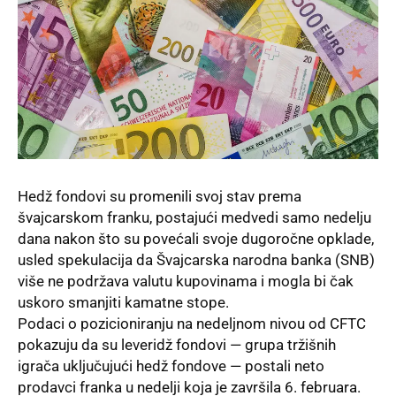
Hedž fondovi su promenili svoj stav prema
švajcarskom franku, postajući medvedi samo nedelju
dana nakon što su povećali svoje dugoročne opklade,
usled spekulacija da Švajcarska narodna banka (SNB)
više ne podržava valutu kupovinama i mogla bi čak
uskoro smanjiti kamatne stope.
Podaci o pozicioniranju na nedeljnom nivou od CFTC
pokazuju da su leveridž fondovi — grupa tržišnih
igrača uključujući hedž fondove — postali neto
prodavci franka u nedelji koja je završila 6. februara.