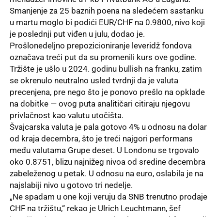
Smanjenje za 25 baznih poena na sledećem sastanku
u martu moglo bi podići EUR/CHF na 0.9800, nivo koji
je poslednji put viđen u julu, dodao je.
Prošlonedeljno prepozicioniranje leveridž fondova
označava treći put da su promenili kurs ove godine.
Tržište je ušlo u 2024. godinu bullish na franku, zatim
se okrenulo neutralno usled tvrdnji da je valuta
precenjena, pre nego što je ponovo prešlo na opklade
na dobitke — ovog puta analitičari citiraju njegovu
privlačnost kao valutu utočišta.
Švajcarska valuta je pala gotovo 4% u odnosu na dolar
od kraja decembra, što je treći najgori performans
među valutama Grupe deset. U Londonu se trgovalo
oko 0.8751, blizu najnižeg nivoa od sredine decembra
zabeleženog u petak. U odnosu na euro, oslabila je na
najslabiji nivo u gotovo tri nedelje.
„Ne spadam u one koji veruju da SNB trenutno prodaje
CHF na tržištu,“ rekao je Ulrich Leuchtmann, šef