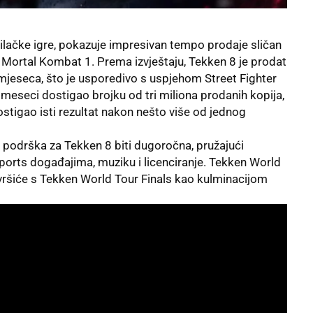
rilačke igre, pokazuje impresivan tempo prodaje sličan
i Mortal Kombat 1. Prema izvještaju, Tekken 8 je prodat
mjeseca, što je usporedivo s uspjehom Street Fighter
meseci dostigao brojku od tri miliona prodanih kopija,
tigao isti rezultat nakon nešto više od jednog
podrška za Tekken 8 biti dugoročna, pružajući
sports događajima, muziku i licenciranje. Tekken World
avršiće s Tekken World Tour Finals kao kulminacijom