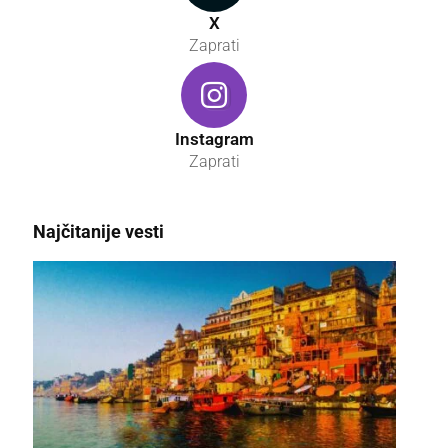
X
Zaprati
Instagram
Zaprati
Najčitanije vesti