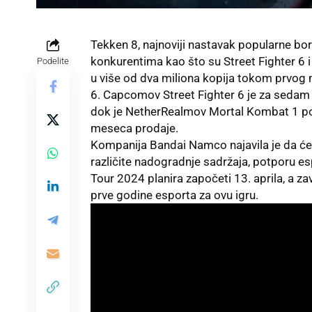
Tekken 8, najnoviji nastavak popularne bo
konkurentima kao što su Street Fighter 6 
Podelite
u više od dva miliona kopija tokom prvog 
6. Capcomov Street Fighter 6 je za sedam 
dok je NetherRealmov Mortal Kombat 1 pos
meseca prodaje.
Kompanija Bandai Namco najavila je da će 
različite nadogradnje sadržaja, potporu e
Tour 2024 planira započeti 13. aprila, a z
prve godine esporta za ovu igru.