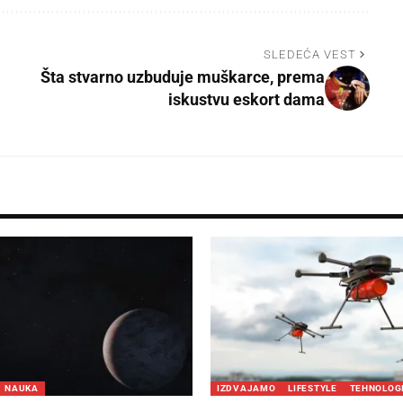
SLEDEĆA VEST
Šta stvarno uzbuduje muškarce, prema
iskustvu eskort dama
NAUKA
IZDVAJAMO
LIFESTYLE
TEHNOLOG