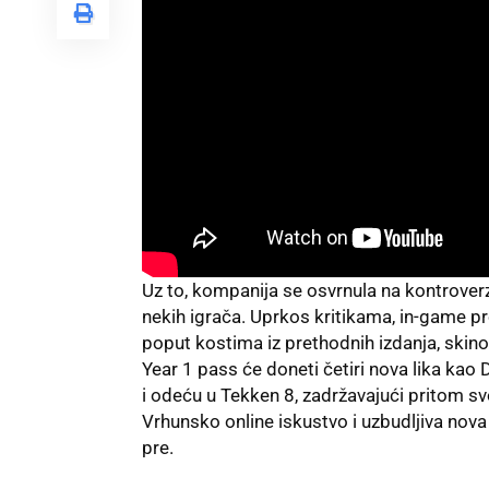
Uz to, kompanija se osvrnula na kontrover
nekih igrača. Uprkos kritikama, in-game p
poput kostima iz prethodnih izdanja, skinove
Year 1 pass će doneti četiri nova lika kao D
i odeću u Tekken 8, zadržavajući pritom svo
Vrhunsko online iskustvo i uzbudljiva nov
pre.