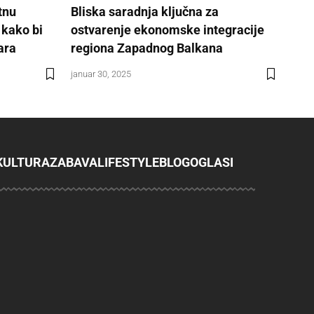
tnu
Bliska saradnja ključna za
 kako bi
ostvarenje ekonomske integracije
ara
regiona Zapadnog Balkana
januar 30, 2025
KULTURA
ZABAVA
LIFESTYLE
BLOG
OGLASI