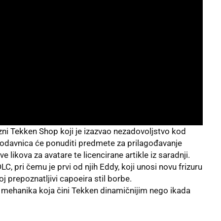
zni Tekken Shop koji je izazvao nezadovoljstvo kod
rodavnica će ponuditi predmete za prilagođavanje
 likova za avatare te licencirane artikle iz saradnji.
LC, pri čemu je prvi od njih Eddy, koji unosi novu frizuru
j prepoznatljivi capoeira stil borbe.
a mehanika koja čini Tekken dinamičnijim nego ikada