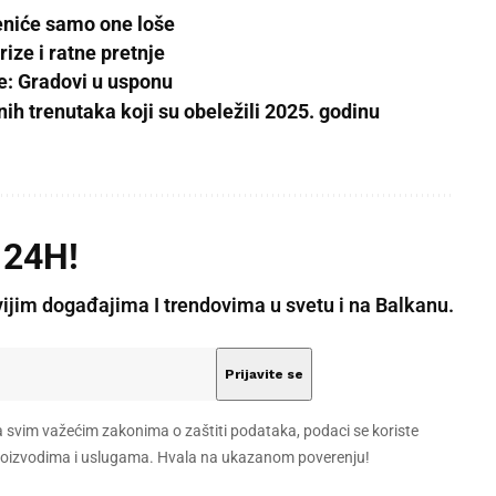
niće samo one loše
ize i ratne pretnje
e: Gradovi u usponu
nih trenutaka koji su obeležili 2025. godinu
 24H!
vijim događajima I trendovima u svetu i na Balkanu.
a svim važećim zakonima o zaštiti podataka, podaci se koriste
 proizvodima i uslugama. Hvala na ukazanom poverenju!