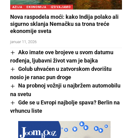
AZIJA
EKONOMIJA
IZDVAJAMO
Nova raspodela moći: kako Indija polako ali
sigurno sklanja Nemačku sa trona treće
ekonomije sveta
januar 11, 2026
Ako imate ove brojeve u svom datumu
rođenja, ljubavni život vam je bajka
Golub uhvaćen u zatvorskom dvorištu
nosio je ranac pun droge
Na probnoj vožnji u najbržem automobilu
na svetu
Gde se u Evropi najbolje spava? Berlin na
vrhuncu liste