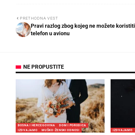
PRETHODNA VEST
Pravi razlog zbog kojeg ne možete koristiti
telefon u avionu
NE PROPUSTITE
BOSNA I HERCEGOVINA
DOM I PORODICA
IZDVAJAMO
MUŠKO-ŽENSKI ODNOSI
IZDVAJAMO