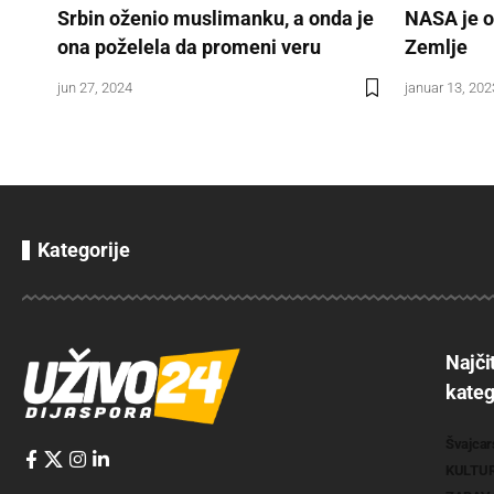
Srbin oženio muslimanku, a onda je
NASA je ot
ona poželela da promeni veru
Zemlje
jun 27, 2024
januar 13, 202
Kategorije
Najči
kateg
Švajcar
KULTU