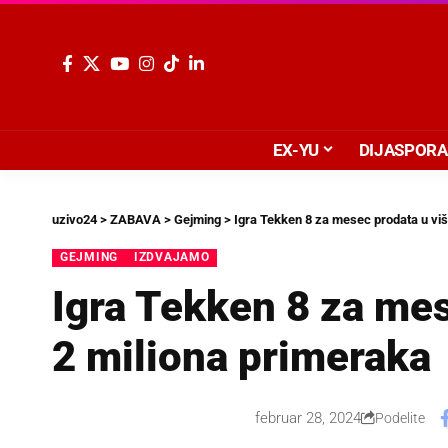
EX-YU
DIJASPORA
uzivo24
>
ZABAVA
>
Gejming
>
Igra Tekken 8 za mesec prodata u viš
GEJMING
IZDVAJAMO
Igra Tekken 8 za mes
2 miliona primeraka
februar 28, 2024
Podelite