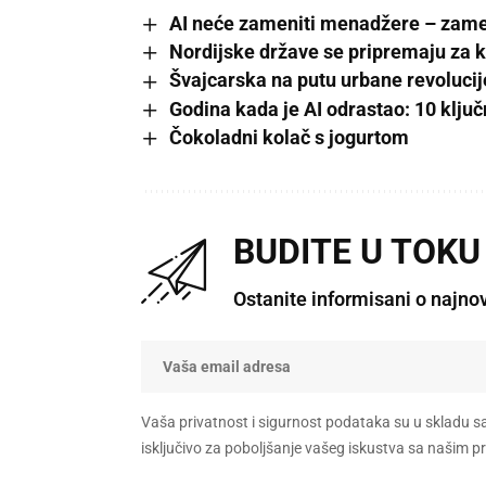
AI neće zameniti menadžere – zame
Nordijske države se pripremaju za kr
Švajcarska na putu urbane revolucij
Godina kada je AI odrastao: 10 ključ
Čokoladni kolač s jogurtom
BUDITE U TOKU
Ostanite informisani o najno
Vaša privatnost i sigurnost podataka su u skladu s
isključivo za poboljšanje vašeg iskustva sa našim