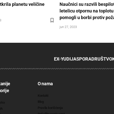
krila planetu veličine
Naučnici su razvili bespilo
letelicu otpornu na toplotu
pomogli u borbi protiv pož
3
jun 27, 2023
EX-YU
DIJASPORA
DRUŠTVO
tanije
O nama
orije
Kontakt
Blog
ska
Pravila korišćenja
RA
Pošaljite svoju vest