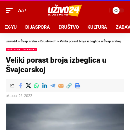
Aa
EX-YU
DIJASPORA
DRUŠTVO
KULTURA
ZABA
uzivo24
>
Švajcarska
>
Društvo-ch
>
Veliki porast broja izbeglica u Švajcarskoj
DRUŠTVO-CH
ŠVAJCARSKA
Veliki porast broja izbeglica u
Švajcarskoj
oktobar 26, 2022