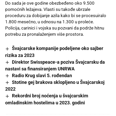
Do sada je ove godine obezbeđeno oko 9.500
pomoćnih ležajeva. Vlasti su takođe ubrzale
proceduru za dobijanje azila kako bi se procesuiralo
1.800 mesečno, u odnosu na 1.300 u proleće.
Policija, carinici i vojska su pozvani da podrže hitnu
potrebu za pronalaženjem više prostora.
Švajcarske kompanije podeljene oko sajber
rizika za 2023
Direktor Swisspeace-a poziva Švajcarsku da
nastavi sa finansiranjem UNRWA
Radio Krug slavi 5. rođendan
Stotine gej brakova sklopljeno u Švajcarskoj
2022
Rekordni broj noćenja u švajcarskim
omladinskim hostelima u 2023. godini