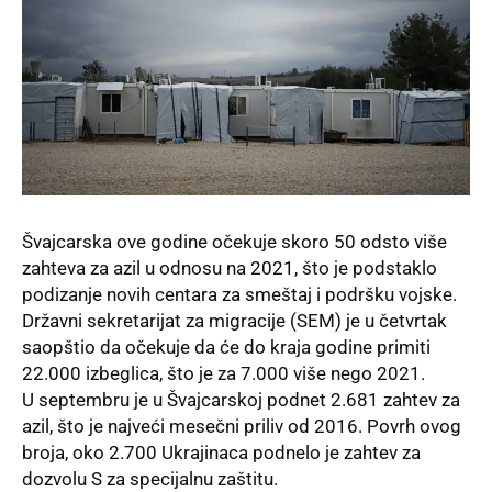
Švajcarska ove godine očekuje skoro 50 odsto više
zahteva za azil u odnosu na 2021, što je podstaklo
podizanje novih centara za smeštaj i podršku vojske.
Državni sekretarijat za migracije (SEM) je u četvrtak
saopštio da očekuje da će do kraja godine primiti
22.000 izbeglica, što je za 7.000 više nego 2021.
U septembru je u Švajcarskoj podnet 2.681 zahtev za
azil, što je najveći mesečni priliv od 2016. Povrh ovog
broja, oko 2.700 Ukrajinaca podnelo je zahtev za
dozvolu S za specijalnu zaštitu.