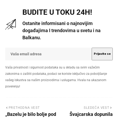
BUDITE U TOKU 24H!
Ostanite informisani o najnovijim
događajima I trendovima u svetu i na
Balkanu.
Vaša privatnost i sigurnost podataka su u skladu sa svim važećim
zakonima o zaštiti podataka, podaci se koriste isključivo za poboljšanje
vašeg iskustva sa našim proizvodima i uslugama. Hvala na ukazanom
poverenju!
PRETHODNA VEST
SLEDEĆA VEST
„Bazelu je bilo bolje pod
Švajcarska dopunila