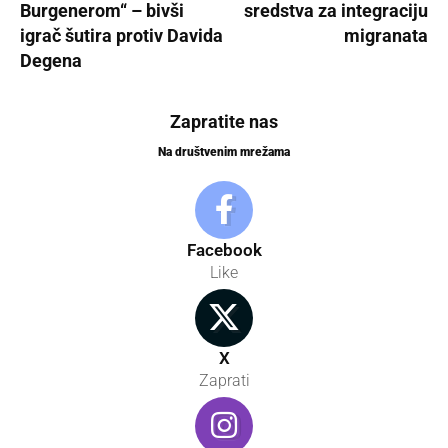
Burgenerom“ – bivši
sredstva za integraciju
igrač šutira protiv Davida
migranata
Degena
Zapratite nas
Na društvenim mrežama
Facebook
Like
X
Zaprati