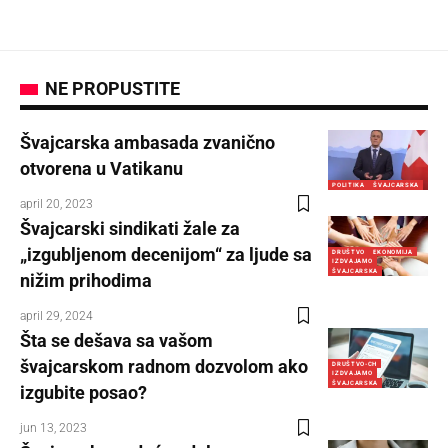
NE PROPUSTITE
Švajcarska ambasada zvanično
otvorena u Vatikanu
POLITIKA
ŠVAJCARSKA
april 20, 2023
Švajcarski sindikati žale za
„izgubljenom decenijom“ za ljude sa
DRUŠTVO
EKONOMIJA
IZDVAJAMO
ŠVAJCARSKA
nižim prihodima
april 29, 2024
Šta se dešava sa vašom
švajcarskom radnom dozvolom ako
DRUŠTVO-CH
IZDVAJAMO
ŠVAJCARSKA
izgubite posao?
jun 13, 2023