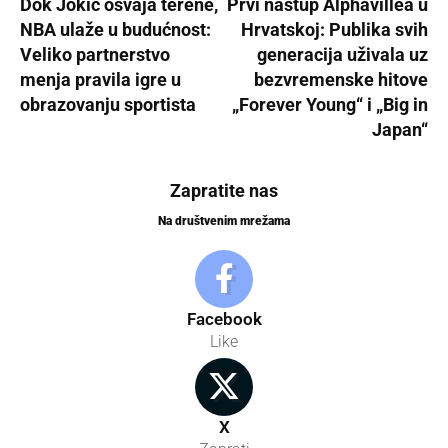
Dok Jokić osvaja terene,
Prvi nastup Alphavillea u
NBA ulaže u budućnost:
Hrvatskoj: Publika svih
Veliko partnerstvo
generacija uživala uz
menja pravila igre u
bezvremenske hitove
obrazovanju sportista
„Forever Young“ i „Big in
Japan“
Zapratite nas
Na društvenim mrežama
Facebook
Like
X