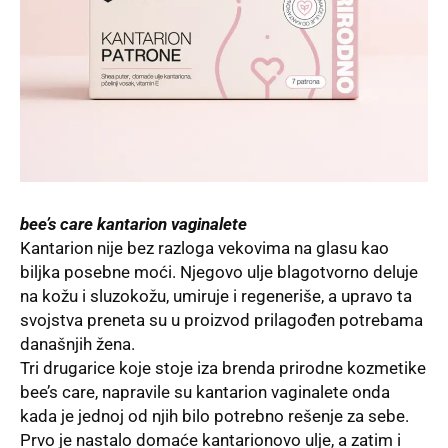
bee’s care kantarion vaginalete
Kantarion nije bez razloga vekovima na glasu kao
biljka posebne moći. Njegovo ulje blagotvorno deluje
na kožu i sluzokožu, umiruje i regeneriše, a upravo ta
svojstva preneta su u proizvod prilagođen potrebama
današnjih žena.
Tri drugarice koje stoje iza brenda prirodne kozmetike
bee’s care
, napravile su kantarion vaginalete onda
kada je jednoj od njih bilo potrebno rešenje za sebe.
Prvo je nastalo domaće kantarionovo ulje, a zatim i