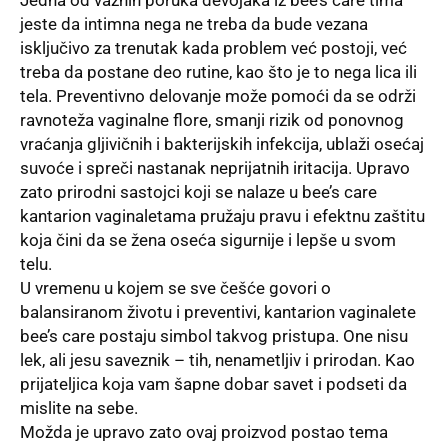
jeste da intimna nega ne treba da bude vezana
isključivo za trenutak kada problem već postoji, već
treba da postane deo rutine, kao što je to nega lica ili
tela. Preventivno delovanje može pomoći da se održi
ravnoteža vaginalne flore, smanji rizik od ponovnog
vraćanja gljivičnih i bakterijskih infekcija, ublaži osećaj
suvoće i spreči nastanak neprijatnih iritacija. Upravo
zato prirodni sastojci koji se nalaze u bee’s care
kantarion vaginaletama pružaju pravu i efektnu zaštitu
koja čini da se žena oseća sigurnije i lepše u svom
telu.
U vremenu u kojem se sve češće govori o
balansiranom životu i preventivi, kantarion
vaginalete
bee’s care
postaju simbol takvog pristupa. One nisu
lek, ali jesu saveznik – tih, nenametljiv i prirodan. Kao
prijateljica koja vam šapne dobar savet i podseti da
mislite na sebe.
Možda je upravo zato ovaj proizvod postao tema