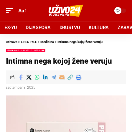
Aa
EX-YU
DIJASPORA
DRUŠTVO
KULTURA
ZABA
uzivo24
>
LIFESTYLE
>
Medicina
>
Intimna nega kojoj žene veruju
IZDVAJAMO
LIFESTYLE
MEDICINA
Intimna nega kojoj žene veruju
septembar 8, 2025