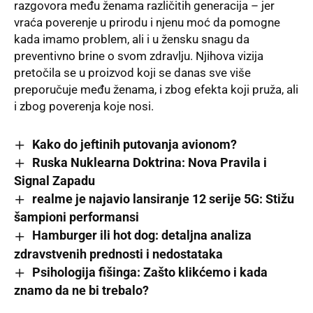
razgovora među ženama različitih generacija – jer
vraća poverenje u prirodu i njenu moć da pomogne
kada imamo problem, ali i u žensku snagu da
preventivno brine o svom zdravlju. Njihova vizija
pretočila se u proizvod koji se danas sve više
preporučuje među ženama, i zbog efekta koji pruža, ali
i zbog poverenja koje nosi.
Kako do jeftinih putovanja avionom?
Ruska Nuklearna Doktrina: Nova Pravila i
Signal Zapadu
realme je najavio lansiranje 12 serije 5G: Stižu
šampioni performansi
Hamburger ili hot dog: detaljna analiza
zdravstvenih prednosti i nedostataka
Psihologija fišinga: Zašto klikćemo i kada
znamo da ne bi trebalo?