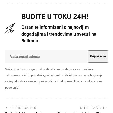
BUDITE U TOKU 24H!
Ostanite informisani o najnovijim
događajima I trendovima u svetu i na
Balkanu.
Vaša privatnost i sigurnost podataka su u skladu sa svim važećim
zakonima o zaštiti podataka, podaci se koriste isključivo za poboljšanje
vašeg iskustva sa našim proizvodima i uslugama. Hvala na ukazanom
poverenju!
PRETHODNA VEST
SLEDEĆA VEST