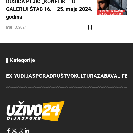
DUŠICA PEJIĆ „KONFLIKT“ U
GALERIJI ŠTAB 16. – 25. maja 2024.
DOGAĐAJI
IZDVAJAMO
KULTURA
UMETNOST
godina
maj 13, 2024
Kategorije
EX-YU
DIJASPORA
DRUŠTVO
KULTURA
ZABAVA
LIFES