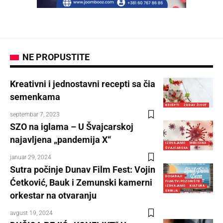
NE PROPUSTITE
Kreativni i jednostavni recepti sa čia
semenkama
RECEPTI
ZDRAV ŽIVOT
septembar 7, 2023
SZO na iglama – U Švajcarskoj
najavljena „pandemija X“
IZDVAJAMO
MEDICINA
ŠVAJCARSKA
januar 29, 2024
Sutra počinje Dunav Film Fest: Vojin
DOGAĐAJI
Ćetković, Bauk i Zemunski kamerni
FILM/TV/POZORIŠTE
IZDVAJAMO
KULTURA
SRBIJA
orkestar na otvaranju
avgust 19, 2024