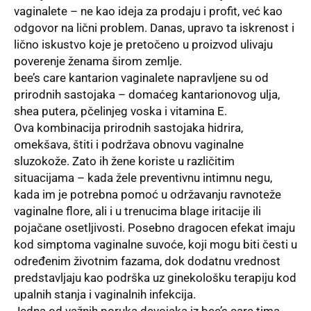
vaginalete – ne kao ideja za prodaju i profit, već kao
odgovor na lični problem. Danas, upravo ta iskrenost i
lično iskustvo koje je pretočeno u proizvod ulivaju
poverenje ženama širom zemlje.
bee’s care kantarion vaginalete
napravljene su od
prirodnih sastojaka – domaćeg kantarionovog ulja,
shea putera, pčelinjeg voska i vitamina E.
Ova kombinacija prirodnih sastojaka hidrira,
omekšava, štiti i podržava obnovu vaginalne
sluzokože. Zato ih žene koriste u različitim
situacijama – kada žele preventivnu intimnu negu,
kada im je potrebna pomoć u održavanju ravnoteže
vaginalne flore, ali i u trenucima blage iritacije ili
pojačane osetljivosti. Posebno dragocen efekat imaju
kod simptoma vaginalne suvoće, koji mogu biti česti u
određenim životnim fazama, dok dodatnu vrednost
predstavljaju kao podrška uz ginekološku terapiju kod
upalnih stanja i vaginalnih infekcija.
Jedna od važnih poruka devojaka iz bee’s care tima