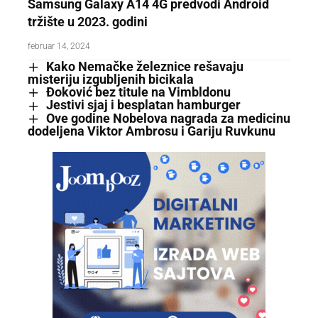
Samsung Galaxy A14 4G predvodi Android
tržište u 2023. godini
februar 14, 2024
Kako Nemačke železnice rešavaju
misteriju izgubljenih bicikala
Đoković bez titule na Vimbldonu
Jestivi sjaj i besplatan hamburger
Ove godine Nobelova nagrada za medicinu
dodeljena Viktor Ambrosu i Gariju Ruvkunu