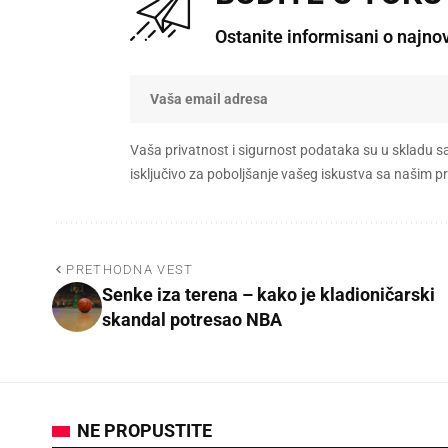
Ostanite informisani o najno
Vaša privatnost i sigurnost podataka su u skladu s
isključivo za poboljšanje vašeg iskustva sa našim
PRETHODNA VEST
Senke iza terena – kako je kladioničarski
skandal potresao NBA
NE PROPUSTITE