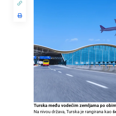
Turska među vodećim zemljama po obim
Na nivou država, Turska je rangirana kao
š