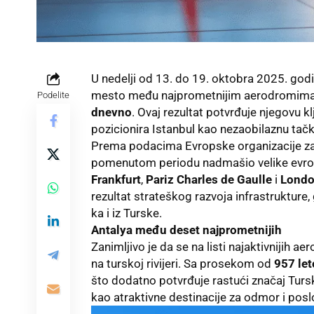
U nedelji od 13. do 19. oktobra 2025. god
mesto među najprometnijim aerodromima 
Podelite
dnevno
. Ovaj rezultat potvrđuje njegovu
pozicionira Istanbul kao nezaobilaznu tačk
Prema podacima Evropske organizacije za s
pomenutom periodu nadmašio velike evro
Frankfurt
,
Pariz Charles de Gaulle
i
Londo
rezultat strateškog razvoja infrastrukture
ka i iz Turske.
Antalya među deset najprometnijih
Zanimljivo je da se na listi najaktivnijih 
na turskoj rivijeri. Sa prosekom od
957 le
što dodatno potvrđuje rastući značaj Turske
kao atraktivne destinacije za odmor i pos