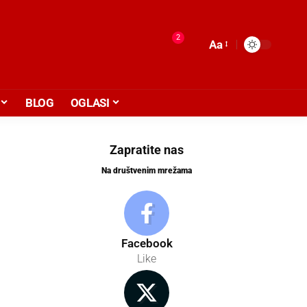
2
Aa
BLOG
OGLASI
Zapratite nas
Na društvenim mrežama
Facebook
Like