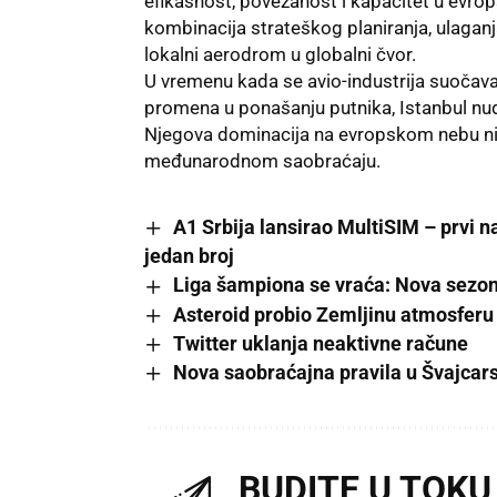
efikasnost, povezanost i kapacitet u evr
kombinacija strateškog planiranja, ulagan
lokalni aerodrom u globalni čvor.
U vremenu kada se avio-industrija suočava s
promena u ponašanju putnika, Istanbul nudi 
Njegova dominacija na evropskom nebu nij
međunarodnom saobraćaju.
A1 Srbija lansirao MultiSIM – prvi n
jedan broj
Liga šampiona se vraća: Nova sezon
Asteroid probio Zemljinu atmosferu 
Twitter uklanja neaktivne račune
Nova saobraćajna pravila u Švajcars
BUDITE U TOKU