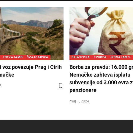
IZDVAJAMO
ŠVAJCARSKA
DIJASPORA
EVROPA
IZDVAJAMO
 voz povezuje Prag i Cirih
Borba za pravdu: 16.000 
mačke
Nemačke zahteva isplatu
subvencije od 3.000 evra 
3
penzionere
maj 1, 2024