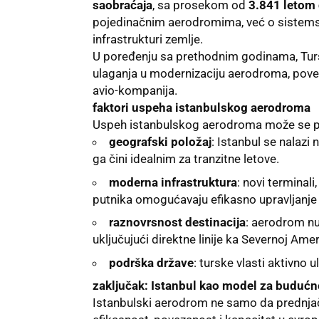
saobraćaja
, sa prosekom od
3.841 letom
pojedinačnim aerodromima, već o sistemsk
infrastrukturi zemlje.
U poređenju sa prethodnim godinama, Turska
ulaganja u modernizaciju aerodroma, poveća
avio-kompanija.
faktori uspeha istanbulskog aerodroma
Uspeh istanbulskog aerodroma može se pri
geografski položaj
: Istanbul se nalazi 
ga čini idealnim za tranzitne letove.
moderna infrastruktura
: novi terminali
putnika omogućavaju efikasno upravljanj
raznovrsnost destinacija
: aerodrom nu
uključujući direktne linije ka Severnoj Amer
podrška države
: turske vlasti aktivno 
zaključak: Istanbul kao model za budućn
Istanbulski aerodrom ne samo da prednjači