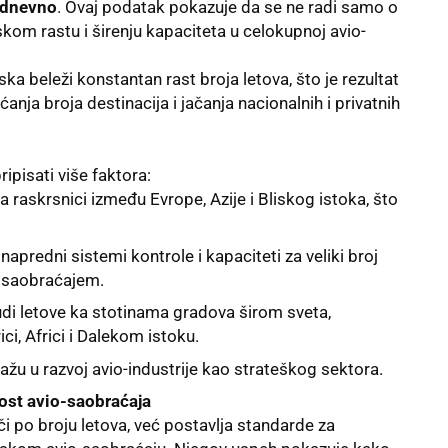
 dnevno
. Ovaj podatak pokazuje da se ne radi samo o
om rastu i širenju kapaciteta u celokupnoj avio-
 beleži konstantan rast broja letova, što je rezultat
nja broja destinacija i jačanja nacionalnih i privatnih
pisati više faktora:
na raskrsnici između Evrope, Azije i Bliskog istoka, što
, napredni sistemi kontrole i kapaciteti za veliki broj
e saobraćajem.
di letove ka stotinama gradova širom sveta,
ici, Africi i Dalekom istoku.
ulažu u razvoj avio-industrije kao strateškog sektora.
ost avio-saobraćaja
 po broju letova, već postavlja standarde za