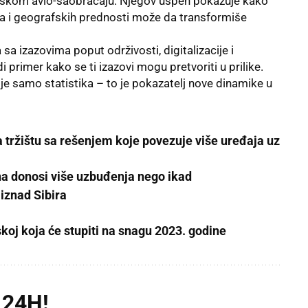
opskom avio-saobraćaju. Njegov uspeh pokazuje kako
ja i geografskih prednosti može da transformiše
a izazovima poput održivosti, digitalizacije i
primer kako se ti izazovi mogu pretvoriti u prilike.
e samo statistika – to je pokazatelj nove dinamike u
a tržištu sa rešenjem koje povezuje više uređaja uz
a donosi više uzbuđenja nego ikad
iznad Sibira
koj koja će stupiti na snagu 2023. godine
 24H!