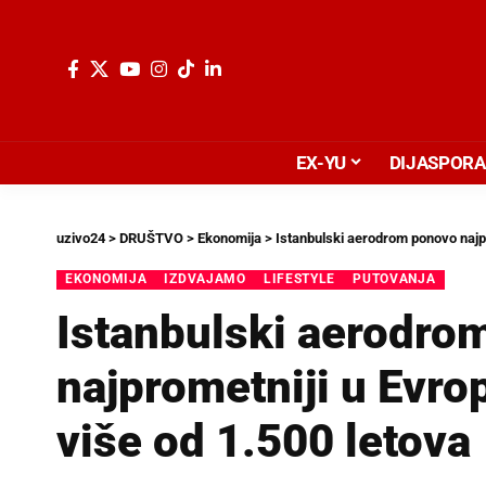
EX-YU
DIJASPORA
uzivo24
>
DRUŠTVO
>
Ekonomija
>
Istanbulski aerodrom ponovo najpr
EKONOMIJA
IZDVAJAMO
LIFESTYLE
PUTOVANJA
Istanbulski aerodro
najprometniji u Evro
više od 1.500 letova