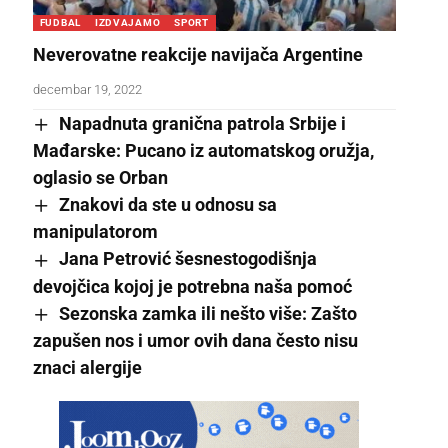
FUDBAL
IZDVAJAMO
SPORT
Neverovatne reakcije navijača Argentine
decembar 19, 2022
Napadnuta granična patrola Srbije i
Mađarske: Pucano iz automatskog oružja,
oglasio se Orban
Znakovi da ste u odnosu sa
manipulatorom
Jana Petrović šesnestogodišnja
devojčica kojoj je potrebna naša pomoć
Sezonska zamka ili nešto više: Zašto
zapušen nos i umor ovih dana često nisu
znaci alergije