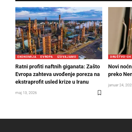
EKONOMIJA
EVROPA
IZDVAJAMO
DRUŠTVO-CH
Ratni profiti naftnih giganata: Zašto
Novi noćni
Evropa zahteva uvođenje poreza na
preko Ne
ekstraprofit usled krize u Iranu
januar 24, 202
maj 13, 2026