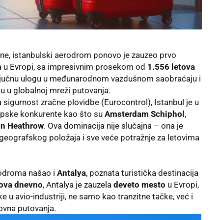
ine, istanbulski aerodrom ponovo je zauzeo prvo
u Evropi, sa impresivnim prosekom od
1.556 letova
 ključnu ulogu u međunarodnom vazdušnom saobraćaju i
u u globalnoj mreži putovanja.
igurnost zračne plovidbe (Eurocontrol), Istanbul je u
pske konkurente kao što su
Amsterdam Schiphol
,
n Heathrow
. Ova dominacija nije slučajna – ona je
, geografskog položaja i sve veće potražnje za letovima
aerodroma našao i
Antalya
, poznata turistička destinacija
tova dnevno
, Antalya je zauzela
deveto mesto
u Evropi,
 u avio-industriji, ne samo kao tranzitne tačke, već i
lovna putovanja.