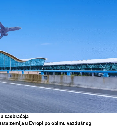
u saobraćaja
esta zemlja u Evropi po obimu vazdušnog