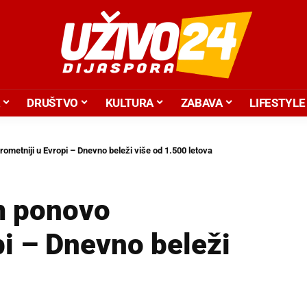
DRUŠTVO
KULTURA
ZABAVA
LIFESTYLE
ometniji u Evropi – Dnevno beleži više od 1.500 letova
m ponovo
pi – Dnevno beleži