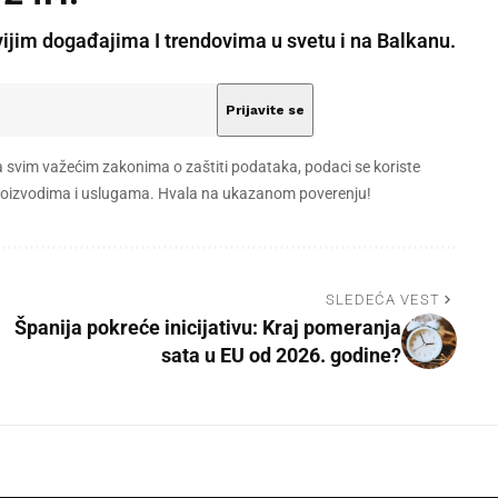
vijim događajima I trendovima u svetu i na Balkanu.
a svim važećim zakonima o zaštiti podataka, podaci se koriste
 proizvodima i uslugama. Hvala na ukazanom poverenju!
SLEDEĆA VEST
Španija pokreće inicijativu: Kraj pomeranja
sata u EU od 2026. godine?