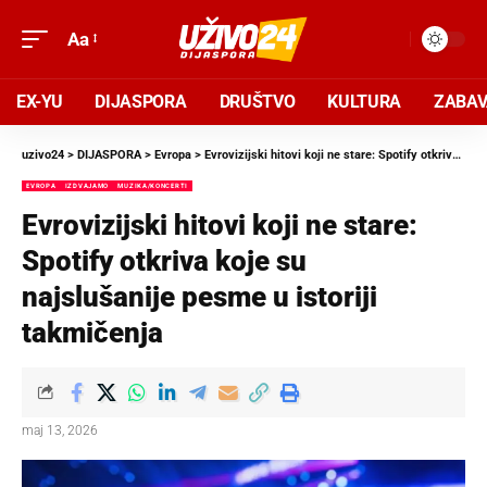
Aa
EX-YU
DIJASPORA
DRUŠTVO
KULTURA
ZABA
uzivo24
>
DIJASPORA
>
Evropa
>
Evrovizijski hitovi koji ne stare: Spotify otkriva koje su najslušanije pesme u istoriji takmičenja
EVROPA
IZDVAJAMO
MUZIKA/KONCERTI
Evrovizijski hitovi koji ne stare:
Spotify otkriva koje su
najslušanije pesme u istoriji
takmičenja
maj 13, 2026