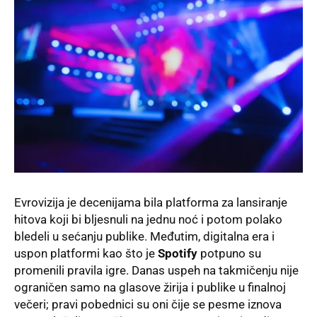
Evrovizija je decenijama bila platforma za lansiranje
hitova koji bi bljesnuli na jednu noć i potom polako
bledeli u sećanju publike
. Međutim, digitalna era i
uspon platformi kao što je
Spotify
potpuno su
promenili pravila igre
. Danas uspeh na takmičenju nije
ograničen samo na glasove žirija i publike u finalnoj
večeri; pravi pobednici su oni čije se pesme iznova