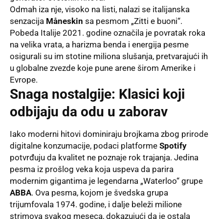
Odmah iza nje, visoko na listi, nalazi se italijanska
senzacija
Måneskin
sa pesmom „Zitti e buoni“
.
Pobeda Italije 2021. godine označila je povratak roka
na velika vrata, a harizma benda i energija pesme
osigurali su im stotine miliona slušanja, pretvarajući ih
u globalne zvezde koje pune arene širom Amerike i
Evrope
.
Snaga nostalgije: Klasici koji
odbijaju da odu u zaborav
Iako moderni hitovi dominiraju brojkama zbog prirode
digitalne konzumacije, podaci platforme
Spotify
potvrđuju da kvalitet ne poznaje rok trajanja
. Jedina
pesma iz prošlog veka koja uspeva da parira
modernim gigantima je legendarna „Waterloo“ grupe
ABBA
. Ova pesma, kojom je švedska grupa
trijumfovala 1974. godine, i dalje beleži milione
strimova svakog meseca, dokazujući da je ostala