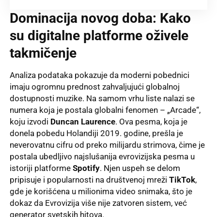
Dominacija novog doba: Kako
su digitalne platforme oživele
takmičenje
Analiza podataka pokazuje da moderni pobednici
imaju ogromnu prednost zahvaljujući globalnoj
dostupnosti muzike
. Na samom vrhu liste nalazi se
numera koja je postala globalni fenomen – „Arcade“,
koju izvodi
Duncan Laurence
. Ova pesma, koja je
donela pobedu Holandiji 2019. godine, prešla je
neverovatnu cifru od preko milijardu strimova, čime je
postala ubedljivo najslušanija evrovizijska pesma u
istoriji platforme
Spotify
. Njen uspeh se delom
pripisuje i popularnosti na društvenoj mreži
TikTok
,
gde je korišćena u milionima video snimaka, što je
dokaz da Evrovizija više nije zatvoren sistem, već
generator svetskih hitova
.