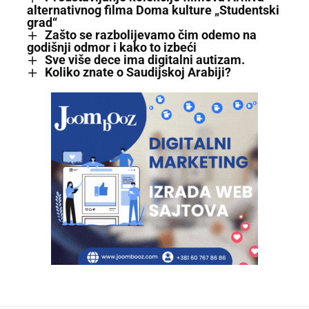
alternativnog filma Doma kulture „Studentski
grad“
Zašto se razbolijevamo čim odemo na
godišnji odmor i kako to izbeći
Sve više dece ima digitalni autizam.
Koliko znate o Saudijskoj Arabiji?