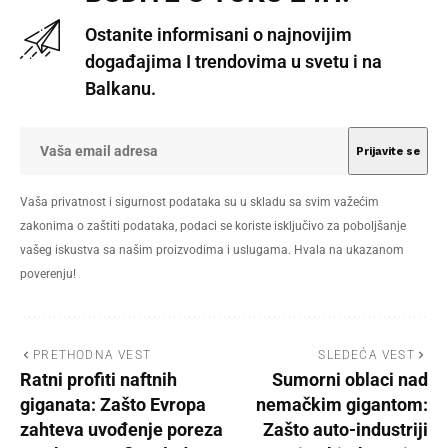
Ostanite informisani o najnovijim
događajima I trendovima u svetu i na
Balkanu.
Vaša privatnost i sigurnost podataka su u skladu sa svim važećim
zakonima o zaštiti podataka, podaci se koriste isključivo za poboljšanje
vašeg iskustva sa našim proizvodima i uslugama. Hvala na ukazanom
poverenju!
PRETHODNA VEST
SLEDEĆA VEST
Ratni profiti naftnih
Sumorni oblaci nad
giganata: Zašto Evropa
nemačkim gigantom:
zahteva uvođenje poreza
Zašto auto-industriji