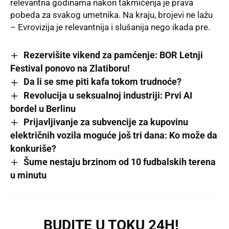
relevantna godinama nakon takmičenja je prava
pobeda za svakog umetnika
. Na kraju, brojevi ne lažu
– Evrovizija je relevantnija i slušanija nego ikada pre
.
Rezervišite vikend za pamćenje: BOR Letnji
Festival ponovo na Zlatiboru!
Da li se sme piti kafa tokom trudnoće?
Revolucija u seksualnoj industriji: Prvi AI
bordel u Berlinu
Prijavljivanje za subvencije za kupovinu
električnih vozila moguće još tri dana: Ko može da
konkuriše?
Šume nestaju brzinom od 10 fudbalskih terena
u minutu
BUDITE U TOKU 24H!