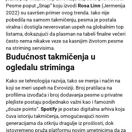
Pesme poput „Snap“ koju izvodi
Rosa Linn
(Jermenija
2022) su savršen primer ovog trenda
. Iako nije
pobedila na samom takmičenju, pesma je postala
viralna i dostigla neverovatan uspeh na globalnim top
listama, dokazujući da plasman na tabeli finalne večeri
često nema nikakve veze sa kasnijim životom pesme
na striming servisima
.
Budućnost takmičenja u
ogledalu striminga
Kako se tehnologija razvija, tako se menja i način na
koji se meri uspeh na Evroviziji
. Broj pratilaca na
profilima izvođača i broj dodavanja pesme u privatne
plejliste postaju podjednako važni kao i famoznih
„douze points“
.
Spotify
je postao digitalna arhiva koja
čuva istoriju takmičenja, omogućavajući novim
generacijama da otkriju dragulje iz prošlosti, dok
istovremeno pruža platformu novim umetnicima da za