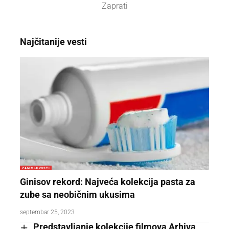
Zaprati
Najčitanije vesti
ZANIMLJIVOSTI
Ginisov rekord: Najveća kolekcija pasta za
zube sa neobičnim ukusima
septembar 25, 2023
Predstavljanje kolekcije filmova Arhiva