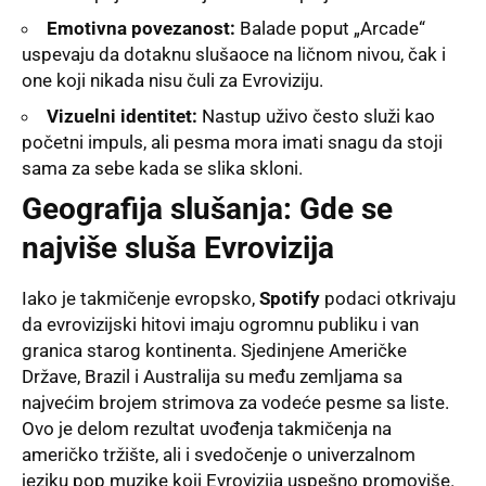
Emotivna povezanost:
Balade poput „Arcade“
uspevaju da dotaknu slušaoce na ličnom nivou, čak i
one koji nikada nisu čuli za Evroviziju.
Vizuelni identitet:
Nastup uživo često služi kao
početni impuls, ali pesma mora imati snagu da stoji
sama za sebe kada se slika skloni.
Geografija slušanja: Gde se
najviše sluša Evrovizija
Iako je takmičenje evropsko,
Spotify
podaci otkrivaju
da evrovizijski hitovi imaju ogromnu publiku i van
granica starog kontinenta
. Sjedinjene Američke
Države, Brazil i Australija su među zemljama sa
najvećim brojem strimova za vodeće pesme sa liste
.
Ovo je delom rezultat uvođenja takmičenja na
američko tržište, ali i svedočenje o univerzalnom
jeziku pop muzike koji Evrovizija uspešno promoviše
.