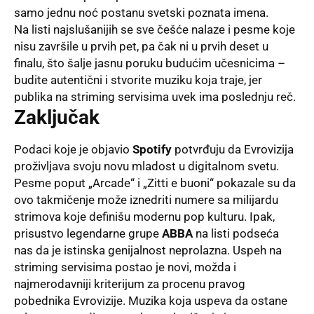
samo jednu noć postanu svetski poznata imena
.
Na listi najslušanijih se sve češće nalaze i pesme koje
nisu završile u prvih pet, pa čak ni u prvih deset u
finalu, što šalje jasnu poruku budućim učesnicima –
budite autentični i stvorite muziku koja traje, jer
publika na striming servisima uvek ima poslednju reč
.
Zaključak
Podaci koje je objavio
Spotify
potvrđuju da Evrovizija
proživljava svoju novu mladost u digitalnom svetu
.
Pesme poput „Arcade“ i „Zitti e buoni“ pokazale su da
ovo takmičenje može iznedriti numere sa milijardu
strimova koje definišu modernu pop kulturu
. Ipak,
prisustvo legendarne grupe
ABBA
na listi podseća
nas da je istinska genijalnost neprolazna
. Uspeh na
striming servisima postao je novi, možda i
najmerodavniji kriterijum za procenu pravog
pobednika Evrovizije
. Muzika koja uspeva da ostane