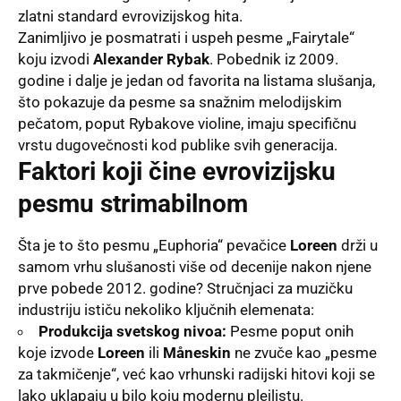
zlatni standard evrovizijskog hita
.
Zanimljivo je posmatrati i uspeh pesme „Fairytale“
koju izvodi
Alexander Rybak
. Pobednik iz 2009.
godine i dalje je jedan od favorita na listama slušanja,
što pokazuje da pesme sa snažnim melodijskim
pečatom, poput Rybakove violine, imaju specifičnu
vrstu dugovečnosti kod publike svih generacija
.
Faktori koji čine evrovizijsku
pesmu strimabilnom
Šta je to što pesmu „Euphoria“ pevačice
Loreen
drži u
samom vrhu slušanosti više od decenije nakon njene
prve pobede 2012. godine
? Stručnjaci za muzičku
industriju ističu nekoliko ključnih elemenata:
Produkcija svetskog nivoa:
Pesme poput onih
koje izvode
Loreen
ili
Måneskin
ne zvuče kao „pesme
za takmičenje“, već kao vrhunski radijski hitovi koji se
lako uklapaju u bilo koju modernu plejlistu.