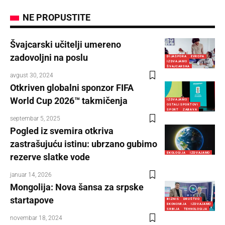
NE PROPUSTITE
Švajcarski učitelji umereno
zadovoljni na poslu
DIJASPORA
EVROPA
IZDVAJAMO
ŠVAJCARSKA
avgust 30, 2024
Otkriven globalni sponzor FIFA
World Cup 2026™ takmičenja
IZDVAJAMO
OSTALI SPORTOVI
SPORT
ZABAVA
septembar 5, 2025
Pogled iz svemira otkriva
zastrašujuću istinu: ubrzano gubimo
EKOLOGIJA
IZDVAJAMO
rezerve slatke vode
januar 14, 2026
Mongolija: Nova šansa za srpske
startapove
BIZNIS
DRUŠTVO
EKONOMIJA
IZDVAJAMO
SRBIJA
TEHNOLOGIJA
novembar 18, 2024