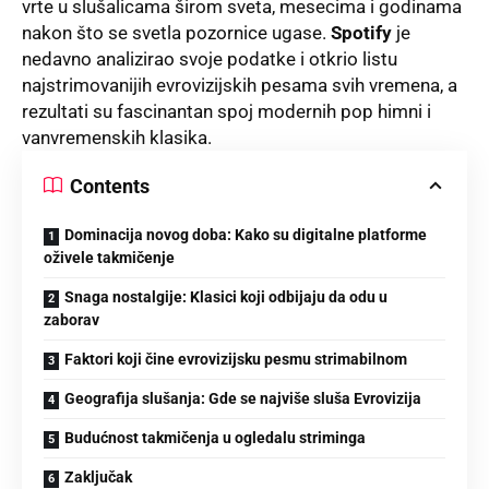
vrte u slušalicama širom sveta, mesecima i godinama
nakon što se svetla pozornice ugase
.
Spotify
je
nedavno analizirao svoje podatke i otkrio listu
najstrimovanijih evrovizijskih pesama svih vremena, a
rezultati su fascinantan spoj modernih pop himni i
vanvremenskih klasika
.
Contents
Dominacija novog doba: Kako su digitalne platforme
oživele takmičenje
Snaga nostalgije: Klasici koji odbijaju da odu u
zaborav
Faktori koji čine evrovizijsku pesmu strimabilnom
Geografija slušanja: Gde se najviše sluša Evrovizija
Budućnost takmičenja u ogledalu striminga
Zaključak