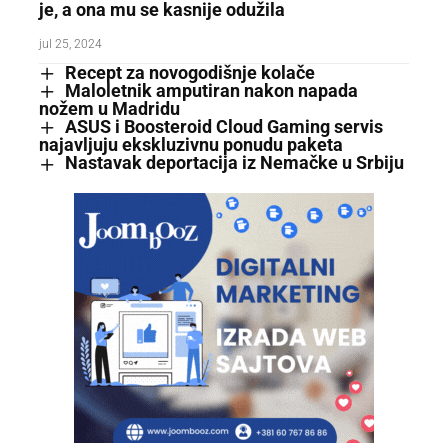
je, a ona mu se kasnije odužila
jul 25, 2024
Recept za novogodišnje kolače
Maloletnik amputiran nakon napada
nožem u Madridu
ASUS i Boosteroid Cloud Gaming servis
najavljuju ekskluzivnu ponudu paketa
Nastavak deportacija iz Nemačke u Srbiju