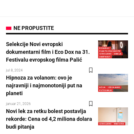
NE PROPUSTITE
Selekcije Novi evropski
DOGAĐAJI
dokumentarni film i Eco Dox na 31.
FILM/TV/POZORIŠTE
IZDVAJAMO
SRBIJA
UMETNOST
Festivalu evropskog filma Palić
jul 8, 2024
Hipnoza za volanom: ovo je
najravniji i najmonotoniji put na
AZIJA
IZDVAJAMO
PUTOVANJA
planeti
januar 21, 2026
Novi lek za retku bolest postavlja
rekorde: Cena od 4,2 miliona dolara
IZDVAJAMO
MEDICINA
budi pitanja