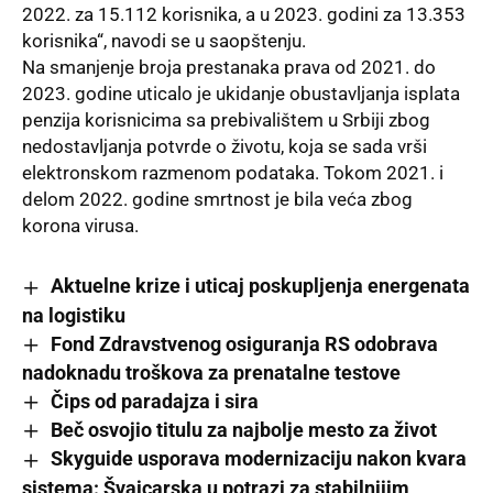
2022. za 15.112 korisnika, a u 2023. godini za 13.353
korisnika“, navodi se u saopštenju.
Na smanjenje broja prestanaka prava od 2021. do
2023. godine uticalo je ukidanje obustavljanja isplata
penzija korisnicima sa prebivalištem u Srbiji zbog
nedostavljanja potvrde o životu, koja se sada vrši
elektronskom razmenom podataka. Tokom 2021. i
delom 2022. godine smrtnost je bila veća zbog
korona virusa.
Aktuelne krize i uticaj poskupljenja energenata
na logistiku
Fond Zdravstvenog osiguranja RS odobrava
nadoknadu troškova za prenatalne testove
Čips od paradajza i sira
Beč osvojio titulu za najbolje mesto za život
Skyguide usporava modernizaciju nakon kvara
sistema: Švajcarska u potrazi za stabilnijim