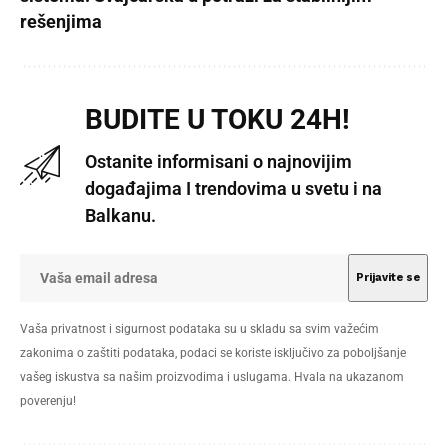
rešenjima
BUDITE U TOKU 24H!
Ostanite informisani o najnovijim
događajima I trendovima u svetu i na
Balkanu.
Vaša privatnost i sigurnost podataka su u skladu sa svim važećim
zakonima o zaštiti podataka, podaci se koriste isključivo za poboljšanje
vašeg iskustva sa našim proizvodima i uslugama. Hvala na ukazanom
poverenju!