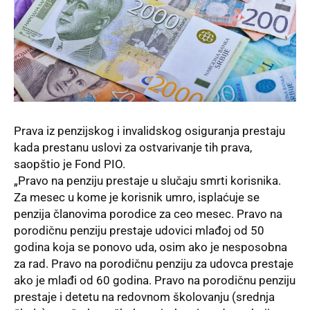
Prava iz penzijskog i invalidskog osiguranja prestaju
kada prestanu uslovi za ostvarivanje tih prava,
saopštio je
Fond PIO
.
„Pravo na penziju prestaje u slučaju smrti korisnika.
Za mesec u kome je korisnik umro, isplaćuje se
penzija članovima porodice za ceo mesec. Pravo na
porodičnu penziju prestaje udovici mlađoj od 50
godina koja se ponovo uda, osim ako je nesposobna
za rad. Pravo na porodičnu penziju za udovca prestaje
ako je mlađi od 60 godina. Pravo na porodičnu penziju
prestaje i detetu na redovnom školovanju (srednja