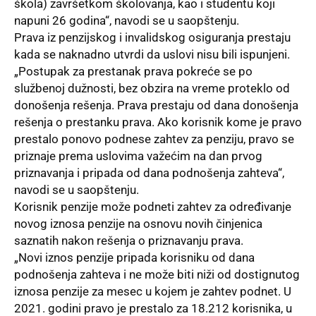
škola) završetkom školovanja, kao i studentu koji
napuni 26 godina“, navodi se u saopštenju.
Prava
iz penzijskog i invalidskog osiguranja prestaju
kada se naknadno utvrdi da uslovi nisu bili ispunjeni.
„Postupak za prestanak prava pokreće se po
službenoj dužnosti, bez obzira na vreme proteklo od
donošenja rešenja. Prava prestaju od dana donošenja
rešenja o prestanku prava. Ako korisnik kome je pravo
prestalo ponovo podnese zahtev za penziju, pravo se
priznaje prema uslovima važećim na dan prvog
priznavanja i pripada od dana podnošenja zahteva“,
navodi se u saopštenju.
Korisnik penzije može podneti zahtev za određivanje
novog iznosa penzije na osnovu novih činjenica
saznatih nakon rešenja o priznavanju prava.
„Novi iznos penzije pripada korisniku od dana
podnošenja zahteva i ne može biti niži od dostignutog
iznosa penzije za mesec u kojem je zahtev podnet. U
2021. godini pravo je prestalo za 18.212 korisnika, u