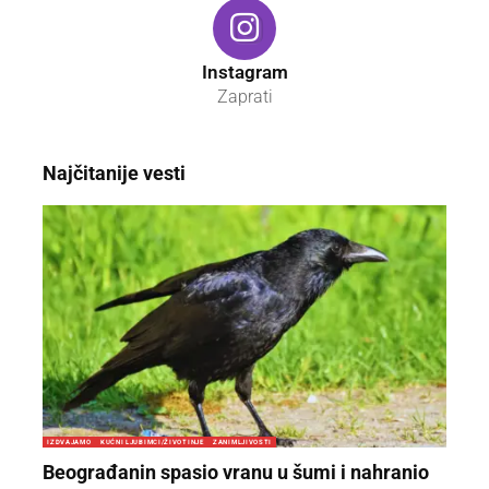
Instagram
Zaprati
Najčitanije vesti
IZDVAJAMO
KUĆNI LJUBIMCI/ŽIVOTINJE
ZANIMLJIVOSTI
Beograđanin spasio vranu u šumi i nahranio