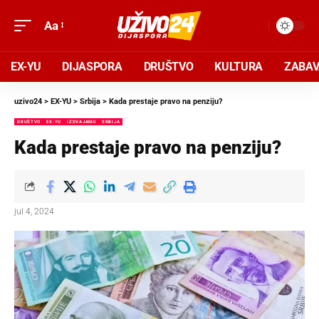
Aa
EX-YU
DIJASPORA
DRUŠTVO
KULTURA
ZABA
uzivo24
>
EX-YU
>
Srbija
>
Kada prestaje pravo na penziju?
DRUŠTVO
EX-YU
IZDVAJAMO
SRBIJA
Kada prestaje pravo na penziju?
jul 4, 2024