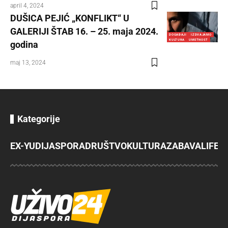
april 4, 2024
DUŠICA PEJIĆ „KONFLIKT“ U
GALERIJI ŠTAB 16. – 25. maja 2024.
DOGAĐAJI
IZDVAJAMO
KULTURA
UMETNOST
godina
maj 13, 2024
Kategorije
EX-YU
DIJASPORA
DRUŠTVO
KULTURA
ZABAVA
LIFES