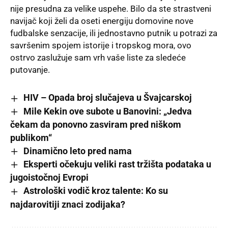
nije presudna za velike uspehe. Bilo da ste strastveni
navijač koji želi da oseti energiju domovine nove
fudbalske senzacije, ili jednostavno putnik u potrazi za
savršenim spojem istorije i tropskog mora, ovo
ostrvo zaslužuje sam vrh vaše liste za sledeće
putovanje.
HIV – Opada broj slučajeva u Švajcarskoj
Mile Kekin ove subote u Banovini: „Jedva
čekam da ponovno zasviram pred niškom
publikom“
Dinamično leto pred nama
Eksperti očekuju veliki rast tržišta podataka u
jugoistočnoj Evropi
Astrološki vodič kroz talente: Ko su
najdarovitiji znaci zodijaka?