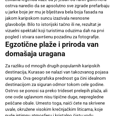
ostrva naredio da se apsolutno sve zgrade prefarbaju
u jarke boje jer mu je blještava bela boja fasada na
jakom karipskom suncu izazivala nesnosne
glavobolje. Bilo to istorijski tačno ili ne, rezultat je
vizuelni spektakl koji turistima oduzima dah na prvi
pogled i stvara savršenu pozadinu za fotografije.
Egzotične plaže i priroda van
domašaja uragana
Za razliku od mnogih drugih popularnih karipskih
destinacija, Kurasao se nalazi van takozvanog pojasa
uragana. Ova geografska prednost ga čini idealnom
destinacijom za siguran odmor tokom cele godine.
Ostrvo se ponosi sa preko trideset prelepih plaža, ali
one ovde uglavnom nisu tipične duge, nepregledne
peščane obale. Umesto toga, naići ćete na skrivene
uvale, okružene visokim krečnjačkim liticama, koje
nude intimnu atmosferu i kristalno čistu vodu.