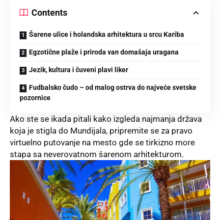
Contents
Šarene ulice i holandska arhitektura u srcu Kariba
Egzotične plaže i priroda van domašaja uragana
Jezik, kultura i čuveni plavi liker
Fudbalsko čudo – od malog ostrva do najveće svetske
pozornice
Ako ste se ikada pitali kako izgleda najmanja država
koja je stigla do Mundijala, pripremite se za pravo
virtuelno putovanje na mesto gde se tirkizno more
stapa sa neverovatnom šarenom arhitekturom.