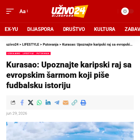
Aa
EX-YU
DIJASPORA
DRUŠTVO
KULTURA
ZABA
uzivo24
>
LIFESTYLE
>
Putovanja
>
Kurasao: Upoznajte karipski raj sa evropskim šarmom koji piše fudbalsku istoriju
IZDVAJAMO
LIFESTYLE
PUTOVANJA
Kurasao: Upoznajte karipski raj sa
evropskim šarmom koji piše
fudbalsku istoriju
jun 29, 2026