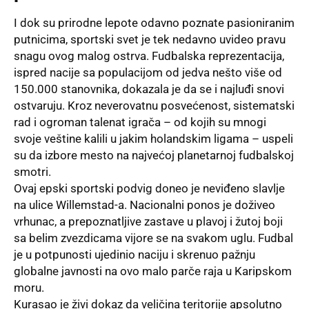
I dok su prirodne lepote odavno poznate pasioniranim
putnicima, sportski svet je tek nedavno uvideo pravu
snagu ovog malog ostrva. Fudbalska reprezentacija,
ispred nacije sa populacijom od jedva nešto više od
150.000 stanovnika, dokazala je da se i najluđi snovi
ostvaruju. Kroz neverovatnu posvećenost, sistematski
rad i ogroman talenat igrača – od kojih su mnogi
svoje veštine kalili u jakim holandskim ligama – uspeli
su da izbore mesto na najvećoj planetarnoj fudbalskoj
smotri.
Ovaj epski sportski podvig doneo je neviđeno slavlje
na ulice Willemstad-a. Nacionalni ponos je doživeo
vrhunac, a prepoznatljive zastave u plavoj i žutoj boji
sa belim zvezdicama vijore se na svakom uglu. Fudbal
je u potpunosti ujedinio naciju i skrenuo pažnju
globalne javnosti na ovo malo parče raja u Karipskom
moru.
Kurasao je živi dokaz da veličina teritorije apsolutno