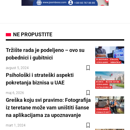
NE PROPUSTITE
Tržište rada je podeljeno – ovo su
pobednici i gubitnici
DIJASPORA
EVROPA
IZDVAJAMO
NEMAČKA
avgust 5, 2024
Psihološki i strateški aspekti
pokretanja biznisa u UAE
BIZNIS
BLISKI ISTOK
IZDVAJAMO
OSTALE REGIJE
maj 6, 2026
Greška koju svi pravimo: Fotografija
iz teretane može vam uništiti šanse
IZDVAJAMO
ZDRAV ŽIVOT
na aplikacijama za upoznavanje
mart 1, 2024