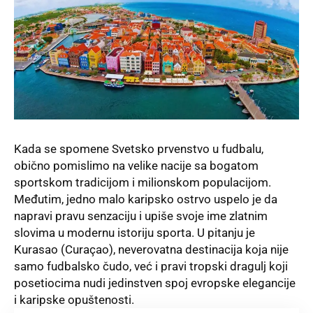
Kada se spomene Svetsko prvenstvo u fudbalu,
obično pomislimo na velike nacije sa bogatom
sportskom tradicijom i milionskom populacijom.
Međutim, jedno malo karipsko ostrvo uspelo je da
napravi pravu senzaciju i upiše svoje ime zlatnim
slovima u modernu istoriju sporta. U pitanju je
Kurasao (Curaçao), neverovatna destinacija koja nije
samo fudbalsko čudo, već i pravi tropski dragulj koji
posetiocima nudi jedinstven spoj evropske elegancije
i karipske opuštenosti.