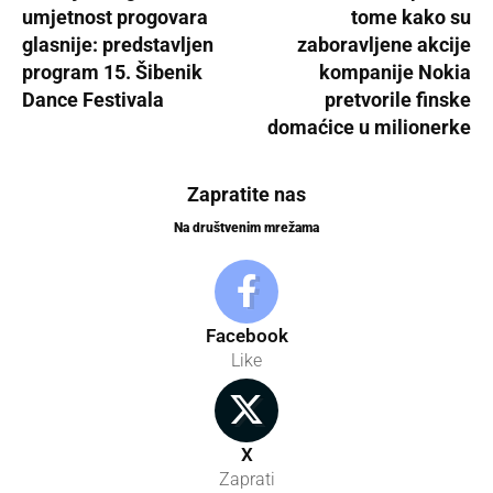
umjetnost progovara
tome kako su
glasnije: predstavljen
zaboravljene akcije
program 15. Šibenik
kompanije Nokia
Dance Festivala
pretvorile finske
domaćice u milionerke
Zapratite nas
Na društvenim mrežama
Facebook
Like
X
Zaprati