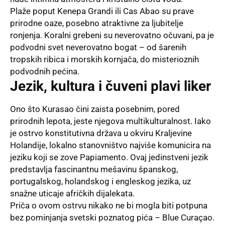
Plaže poput Kenepa Grandi ili Cas Abao su prave
prirodne oaze, posebno atraktivne za ljubitelje
ronjenja. Koralni grebeni su neverovatno očuvani, pa je
podvodni svet neverovatno bogat – od šarenih
tropskih ribica i morskih kornjača, do misterioznih
podvodnih pećina.
Jezik, kultura i čuveni plavi liker
Ono što Kurasao čini zaista posebnim, pored
prirodnih lepota, jeste njegova multikulturalnost. Iako
je ostrvo konstitutivna država u okviru Kraljevine
Holandije, lokalno stanovništvo najviše komunicira na
jeziku koji se zove Papiamento. Ovaj jedinstveni jezik
predstavlja fascinantnu mešavinu španskog,
portugalskog, holandskog i engleskog jezika, uz
snažne uticaje afričkih dijalekata.
Priča o ovom ostrvu nikako ne bi mogla biti potpuna
bez pominjanja svetski poznatog pića – Blue Curaçao.