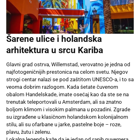
Šarene ulice i holandska
arhitektura u srcu Kariba
Glavni grad ostrva, Willemstad, verovatno je jedna od
najfotogeničnijih prestonica na celom svetu. Njegov
strogi centar nalazi se pod zaštitom UNESCO-a, i to sa
veoma dobrim razlogom. Kada šetate čuvenom
obalom Handelskade, imate osećaj kao da ste se na
trenutak teleportovali u Amsterdam, ali sa znatno
boljom klimom i visokim palmana u pozadini. Zgrade
su izgrađene u klasičnom holandskom kolonijalnom
stilu, ali su ofarbane u jarke, pastelne boje – roze,
plavu, žutu i zelenu.
Lokalna legenda kaže da je jedan od ranih guvernera