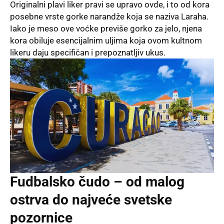
Originalni plavi liker pravi se upravo ovde, i to od kora
posebne vrste gorke narandže koja se naziva Laraha.
Iako je meso ove voćke previše gorko za jelo, njena
kora obiluje esencijalnim uljima koja ovom kultnom
likeru daju specifičan i prepoznatljiv ukus.
Fudbalsko čudo – od malog
ostrva do najveće svetske
pozornice