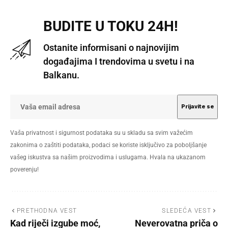
BUDITE U TOKU 24H!
Ostanite informisani o najnovijim
događajima I trendovima u svetu i na
Balkanu.
Vaša privatnost i sigurnost podataka su u skladu sa svim važećim
zakonima o zaštiti podataka, podaci se koriste isključivo za poboljšanje
vašeg iskustva sa našim proizvodima i uslugama. Hvala na ukazanom
poverenju!
PRETHODNA VEST
SLEDEĆA VEST
Kad riječi izgube moć,
Neverovatna priča o