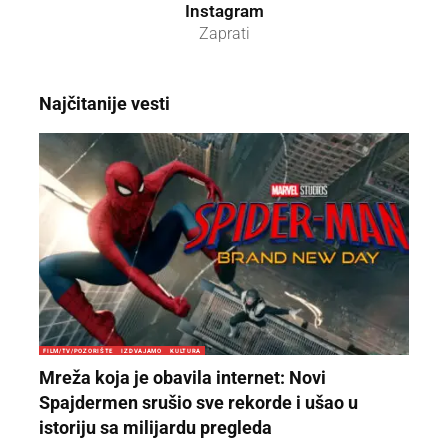
Instagram
Zaprati
Najčitanije vesti
FILM/TV/POZORIŠTE
IZDVAJAMO
KULTURA
Mreža koja je obavila internet: Novi
Spajdermen srušio sve rekorde i ušao u
istoriju sa milijardu pregleda