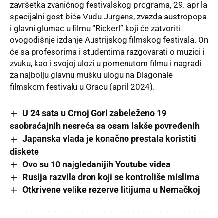
završetka zvaničnog festivalskog programa, 29. aprila
specijalni gost biće Vudu Jurgens, zvezda austropopa
i glavni glumac u filmu “Rickerl” koji će zatvoriti
ovogodišnje izdanje Austrijskog filmskog festivala. On
će sa profesorima i studentima razgovarati o muzici i
zvuku, kao i svojoj ulozi u pomenutom filmu i nagradi
za najbolju glavnu mušku ulogu na Diagonale
filmskom festivalu u Gracu (april 2024).
U 24 sata u Crnoj Gori zabeleženo 19
saobraćajnih nesreća sa osam lakše povređenih
Japanska vlada je konačno prestala koristiti
diskete
Ovo su 10 najgledanijih Youtube videa
Rusija razvila dron koji se kontroliše mislima
Otkrivene velike rezerve litijuma u Nemačkoj