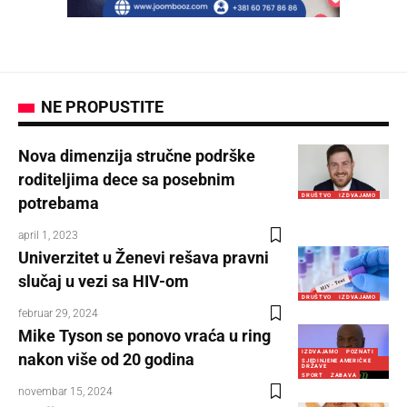
NE PROPUSTITE
Nova dimenzija stručne podrške
roditeljima dece sa posebnim
DRUŠTVO
IZDVAJAMO
potrebama
april 1, 2023
Univerzitet u Ženevi rešava pravni
slučaj u vezi sa HIV-om
DRUŠTVO
IZDVAJAMO
februar 29, 2024
Mike Tyson se ponovo vraća u ring
IZDVAJAMO
POZNATI
nakon više od 20 godina
SJEDINJENE AMERIČKE
DRŽAVE
SPORT
ZABAVA
novembar 15, 2024