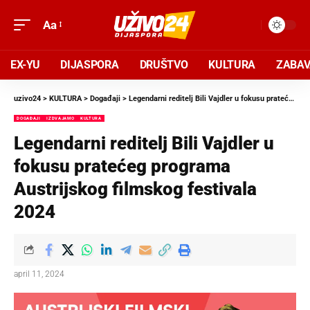
Aa
EX-YU
DIJASPORA
DRUŠTVO
KULTURA
ZABA
uzivo24
>
KULTURA
>
Događaji
>
Legendarni reditelj Bili Vajdler u fokusu pratećeg programa Austrijskog filmskog festivala 2024
DOGAĐAJI
IZDVAJAMO
KULTURA
Legendarni reditelj Bili Vajdler u
fokusu pratećeg programa
Austrijskog filmskog festivala
2024
april 11, 2024