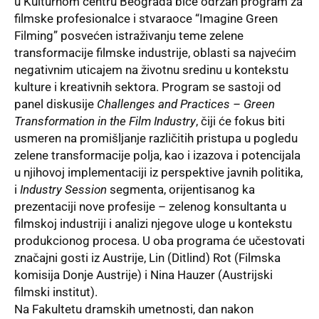
u Kulturnom centru Beograda biće održan program za
filmske profesionalce i stvaraoce “Imagine Green
Filming” posvećen istraživanju teme zelene
transformacije filmske industrije, oblasti sa najvećim
negativnim uticajem na životnu sredinu u kontekstu
kulture i kreativnih sektora. Program se sastoji od
panel diskusije
Challenges and Practices – Green
Transformation in the Film Industry
, čiji će fokus biti
usmeren na promišljanje različitih pristupa u pogledu
zelene transformacije polja, kao i izazova i potencijala
u njihovoj implementaciji iz perspektive javnih politika,
i
Industry Session
segmenta, orijentisanog ka
prezentaciji nove profesije – zelenog konsultanta u
filmskoj industriji i analizi njegove uloge u kontekstu
produkcionog procesa. U oba programa će učestovati
značajni gosti iz Austrije, Lin (Ditlind) Rot (Filmska
komisija Donje Austrije) i Nina Hauzer (Austrijski
filmski institut).
Na Fakultetu dramskih umetnosti, dan nakon