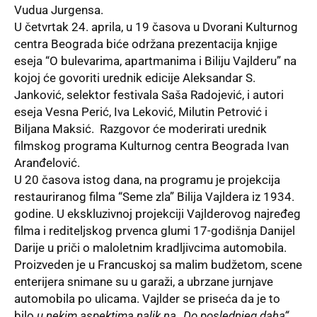
Vudua Jurgensa.
U četvrtak 24. aprila, u 19 časova u Dvorani Kulturnog
centra Beograda biće održana prezentacija knjige
eseja “O bulevarima, apartmanima i Biliju Vajlderu” na
kojoj će govoriti urednik edicije Aleksandar S.
Janković, selektor festivala Saša Radojević, i autori
eseja Vesna Perić, Iva Leković, Milutin Petrović i
Biljana Maksić. Razgovor će moderirati urednik
filmskog programa Kulturnog centra Beograda Ivan
Aranđelović.
U 20 časova istog dana, na programu je projekcija
restauriranog filma “Seme zla” Bilija Vajldera iz 1934.
godine. U ekskluzivnoj projekciji Vajlderovog najređeg
filma i rediteljskog prvenca glumi 17-godišnja Danijel
Darije u priči o maloletnim kradljivcima automobila.
Proizveden je u Francuskoj sa malim budžetom, scene
enterijera snimane su u garaži, a ubrzane jurnjave
automobila po ulicama. Vajlder se priseća da je to
bilo
u nekim aspektima nalik na
„
Do poslednjeg daha“
.