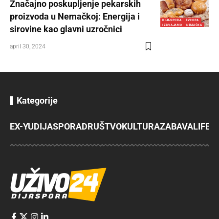
Značajno poskupljenje pekarskih
proizvoda u Nemačkoj: Energija i
DIJASPORA
EVROPA
IZDVAJAMO
NEMAČKA
sirovine kao glavni uzročnici
april 30, 2024
Kategorije
EX-YU
DIJASPORA
DRUŠTVO
KULTURA
ZABAVA
LIFES